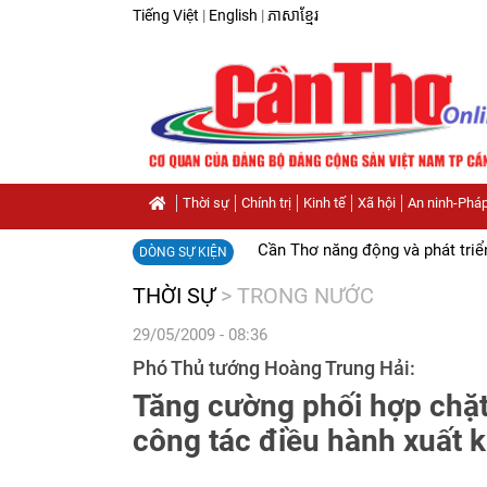
Tiếng Việt
|
English
|
ភាសាខ្មែរ
Thời sự
Chính trị
Kinh tế
Xã hội
An ninh-Pháp
Cần Thơ năng động và phát triể
DÒNG SỰ KIỆN
THỜI SỰ
>
TRONG NƯỚC
29/05/2009 - 08:36
Phó Thủ tướng Hoàng Trung Hải:
Tăng cường phối hợp chặt
công tác điều hành xuất 