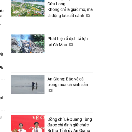
Cửu Long
Không chỉ là giấc mơ, mà
ực
là động lực cất cánh
P
,
i
Phát hiện ổ dịch tả lợn
tại Cà Mau
và
ang
An Giang: Bảo vệ cá
trong mùa cá sinh sản
ạt
g
Đồng chí Lê Quang Tùng
được chỉ định giữ chức
Bí thư Tỉnh ủy An Giang