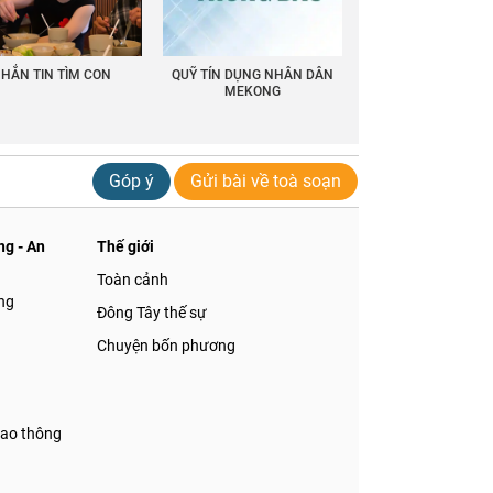
HẮN TIN TÌM CON
QUỸ TÍN DỤNG NHÂN DÂN
MEKONG
Góp ý
Gửi bài về toà soạn
g - An
Thế giới
Toàn cảnh
ng
Đông Tây thế sự
Chuyện bốn phương
iao thông