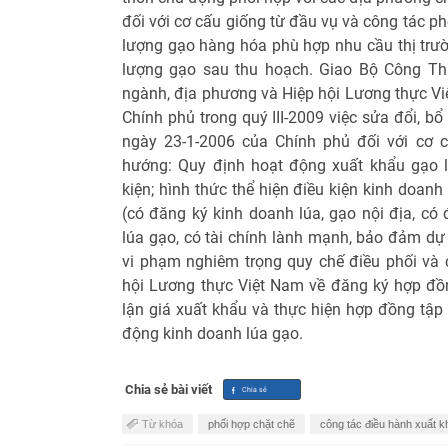
đối với cơ cấu giống từ đầu vụ và công tác p
lượng gạo hàng hóa phù hợp nhu cầu thị trườ
lượng gạo sau thu hoạch. Giao Bộ Công Thư
ngành, địa phương và Hiệp hội Lương thực Vi
Chính phủ trong quý III-2009 việc sửa đổi, 
ngày 23-1-2006 của Chính phủ đối với cơ 
hướng: Quy định hoạt động xuất khẩu gạo 
kiện; hình thức thể hiện điều kiện kinh doanh
(có đăng ký kinh doanh lúa, gạo nội địa, có 
lúa gạo, có tài chính lành mạnh, bảo đảm dự 
vi phạm nghiêm trọng quy chế điều phối và 
hội Lương thực Việt Nam về đăng ký hợp đồn
lận giá xuất khẩu và thực hiện hợp đồng tập t
động kinh doanh lúa gạo.
Chia sẻ bài viết
Từ khóa
phối hợp chặt chẽ
công tác điều hành xuất 