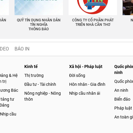
 DÂN
QUỸ TÍN DỤNG NHÂN DÂN
CÔNG TY CỔ PHẦN PHÁT
N
TÍN NGHĨA
TRIỂN NHÀ CẦN THƠ
THÔNG BÁO
IDEO
BÁO IN
Kinh tế
Xã hội - Pháp luật
Quốc phòn
ninh
Đảng & Hệ
Thị trường
Đời sống
 trị
Quốc phò
Đầu tư - Tài chính
Hôn nhân - Gia đình
gương Bác
An ninh
Nông nghiệp - Nông
Nhịp cầu nhân ái
 tảng tư
thôn
Biển đảo
 Đảng
Pháp luật
 Nhịp cầu
An toàn g