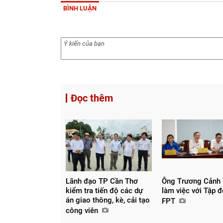
BÌNH LUẬN
Đọc thêm
Lãnh đạo TP Cần Thơ
Ông Trương Cảnh
kiểm tra tiến độ các dự
làm việc với Tập 
án giao thông, kè, cải tạo
FPT
công viên