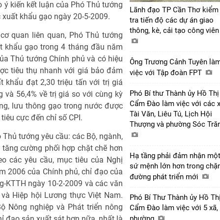
ý kiến kết luận của Phó Thủ tướng
Lãnh đạo TP Cần Thơ kiểm
c xuất khẩu gạo ngày 20-5-2009.
tra tiến độ các dự án giao
thông, kè, cải tạo công viê
 cơ quan liên quan, Phó Thủ tướng
ất khẩu gạo trong 4 tháng đầu năm
ủa Thủ tướng Chính phủ và có hiệu
Ông Trương Cảnh Tuyên là
ợc tiêu thụ nhanh với giá bảo đảm
việc với Tập đoàn FPT
khẩu đạt 2,30 triệu tấn với trị giá
Phó Bí thư Thành ủy Hồ Thị
và 56,4% về trị giá so với cùng kỳ
Cẩm Đào làm việc với các 
ng, lưu thông gạo trong nước được
Tài Văn, Liêu Tú, Lịch Hội
tiêu cực đến chỉ số CPI.
Thượng và phường Sóc Tră
 Thủ tướng yêu cầu: các Bộ, ngành,
 tăng cường phối hợp chặt chẽ hơn
Hạ tầng phải đảm nhận mộ
eo các yêu cầu, mục tiêu của Nghị
sứ mệnh lớn hơn trong chặ
m 2006 của Chính phủ, chỉ đạo của
đường phát triển mới
Tg-KTTH ngày 10-2-2009 và các văn
 và Hiệp hội Lương thực Việt Nam.
Phó Bí Thư Thành ủy Hồ Th
Bộ Nông nghiệp và Phát triển nông
Cẩm Đào làm việc với 5 xã,
ỉ đạo sản xuất sát hơn nữa, nhất là
phường