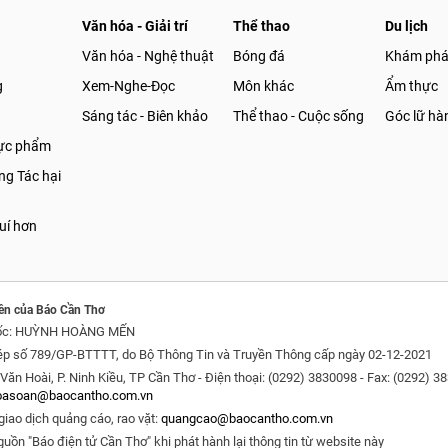
Văn hóa - Giải trí
Thể thao
Du lịch
Văn hóa - Nghệ thuật
Bóng đá
Khám ph
g
Xem-Nghe-Đọc
Môn khác
Ẩm thực
Sáng tác - Biên khảo
Thể thao - Cuộc sống
Góc lữ hà
hực phẩm
g Tác hại
uí hơn
ền của Báo Cần Thơ
ốc: HUỲNH HOÀNG MẾN
ép số 789/GP-BTTTT, do Bộ Thông Tin và Truyền Thông cấp ngày 02-12-2021
Văn Hoài, P. Ninh Kiều, TP Cần Thơ - Điện thoại: (0292) 3830098 - Fax: (0292) 3
oasoan@baocantho.com.vn
giao dịch quảng cáo, rao vặt:
quangcao@baocantho.com.vn
guồn "Báo điện tử Cần Thơ" khi phát hành lại thông tin từ website này