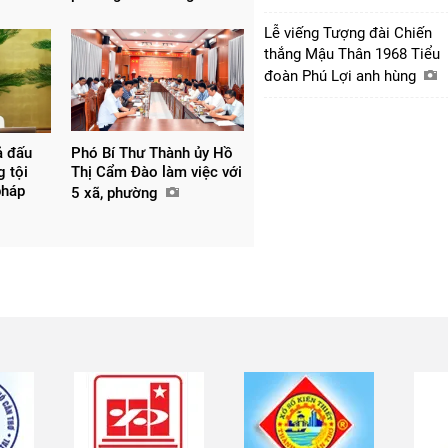
Lễ viếng Tượng đài Chiến
thắng Mậu Thân 1968 Tiểu
đoàn Phú Lợi anh hùng
ả đấu
Phó Bí Thư Thành ủy Hồ
g tội
Thị Cẩm Đào làm việc với
pháp
5 xã, phường