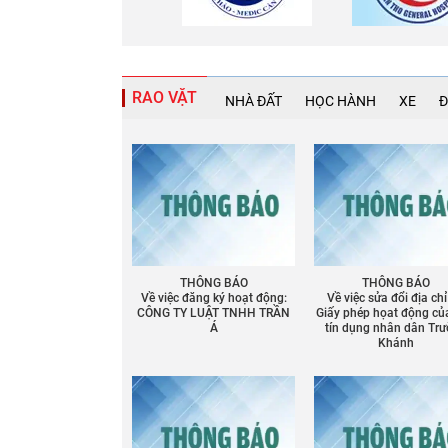
RAO VẶT
NHÀ ĐẤT
HỌC HÀNH
XE
Đ
THÔNG BÁO
THÔNG BÁO
Về việc đăng ký hoạt động:
Về việc sửa đổi địa chỉ
CÔNG TY LUẬT TNHH TRẦN
Giấy phép họat động củ
Á
tín dụng nhân dân Tr
Khánh