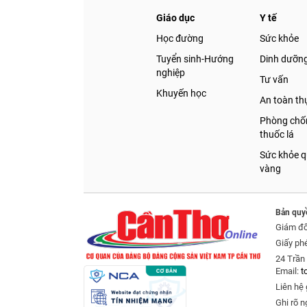
Giáo dục
Y tế
Học đường
Sức khỏe
Tuyển sinh-Hướng
Dinh dưỡn
nghiệp
Tư vấn
Khuyến học
An toàn t
Phòng chốn
thuốc lá
Sức khỏe q
vàng
Bản quy
Giám đ
Giấy ph
24 Trần 
Email:
t
Liên hệ 
Ghi rõ n