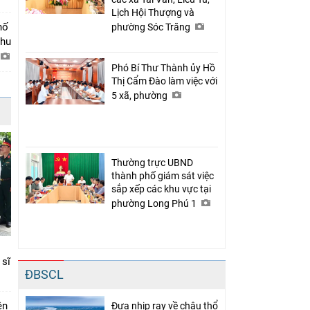
Lịch Hội Thượng và
hố
phường Sóc Trăng
khu
Phó Bí Thư Thành ủy Hồ
Thị Cẩm Đào làm việc với
5 xã, phường
Thường trực UBND
thành phố giám sát việc
sắp xếp các khu vực tại
phường Long Phú 1
 sĩ
ĐBSCL
ên
Đưa nhịp ray về châu thổ