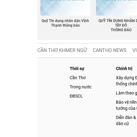
Quỹ Tín dụng nhân dân Vĩnh
QUỸ TÍN DỤNG NHÂN
Thạnh thông báo
TÂY ĐÔ
THÔNG BÁO
CẦN THƠ KHMER NGỮ
CANTHO NEWS
V
Thời sự
Chính trị
Cần Thơ
Xây dựng 
thống chính
Trong nước
Làm theo 
ĐBSCL
Bảo vệ nền
tưởng của
Diễn đàn &
dân cử