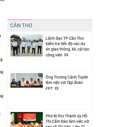
n
Chia sẻ
CẦN THƠ
Facebook
m
Lãnh đạo TP Cần Thơ
kiểm tra tiến độ các dự
án giao thông, kè, cải tạo
công viên
xã
ng
Ông Trương Cảnh Tuyên
làm việc với Tập đoàn
FPT
t
ng
ị
Phó Bí thư Thành ủy Hồ
Thị Cẩm Đào làm việc với
các xã Tài Văn, Liêu Tú,