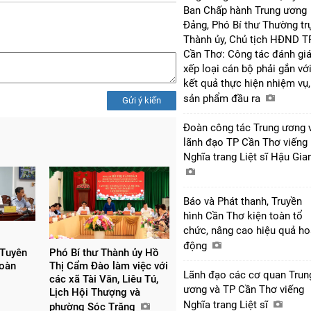
Ban Chấp hành Trung ương
Đảng, Phó Bí thư Thường tr
Thành ủy, Chủ tịch HĐND T
Cần Thơ: Công tác đánh giá
xếp loại cán bộ phải gắn vớ
kết quả thực hiện nhiệm vụ,
sản phẩm đầu ra
Gửi ý kiến
Đoàn công tác Trung ương 
lãnh đạo TP Cần Thơ viếng
Nghĩa trang Liệt sĩ Hậu Gi
Báo và Phát thanh, Truyền
hình Cần Thơ kiện toàn tổ
chức, nâng cao hiệu quả ho
động
 Tuyên
Phó Bí thư Thành ủy Hồ
đoàn
Thị Cẩm Đào làm việc với
Lãnh đạo các cơ quan Trun
các xã Tài Văn, Liêu Tú,
ương và TP Cần Thơ viếng
Lịch Hội Thượng và
Nghĩa trang Liệt sĩ
phường Sóc Trăng