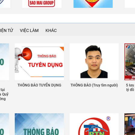
IỆN TỬ
VIỆC LÀM
KHÁC
THÔNG BÁO TUYỂN DỤNG
THÔNG BÁO (Truy tìm người)
5 lưu
 tại
lý đ
a Quỹ
ường