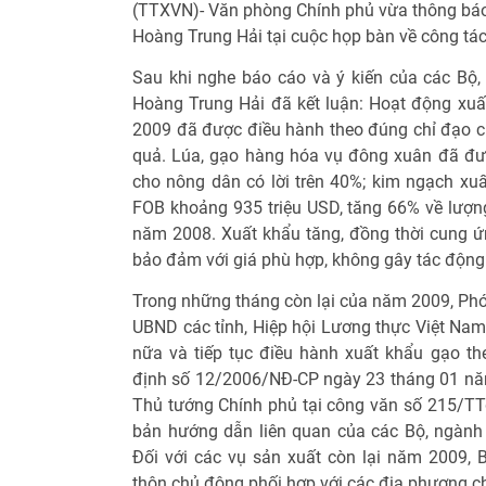
(TTXVN)- Văn phòng Chính phủ vừa thông báo 
Hoàng Trung Hải tại cuộc họp bàn về công tá
Sau khi nghe báo cáo và ý kiến của các Bộ,
Hoàng Trung Hải đã kết luận: Hoạt động xu
2009 đã được điều hành theo đúng chỉ đạo c
quả. Lúa, gạo hàng hóa vụ đông xuân đã đư
cho nông dân có lời trên 40%; kim ngạch xuất 
FOB khoảng 935 triệu USD, tăng 66% về lượng 
năm 2008. Xuất khẩu tăng, đồng thời cung ứ
bảo đảm với giá phù hợp, không gây tác động 
Trong những tháng còn lại của năm 2009, Phó
UBND các tỉnh, Hiệp hội Lương thực Việt Nam
nữa và tiếp tục điều hành xuất khẩu gạo th
định số 12/2006/NĐ-CP ngày 23 tháng 01 nă
Thủ tướng Chính phủ tại công văn số 215/T
bản hướng dẫn liên quan của các Bộ, ngành
Đối với các vụ sản xuất còn lại năm 2009, 
thôn chủ động phối hợp với các địa phương ch