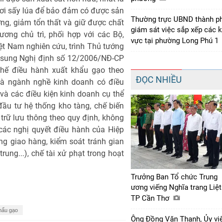
hơi sấy lúa để bảo đảm có được sản
Thường trực UBND thành p
ng, giảm tổn thất và giữ được chất
giám sát việc sắp xếp các 
ơng chủ trì, phối hợp với các Bộ,
vực tại phường Long Phú 1
ệt Nam nghiên cứu, trình Thủ tướng
bổ sung Nghị định số 12/2006/NĐ-CP
chế điều hành xuất khẩu gạo theo
ĐỌC NHIỀU
là ngành nghề kinh doanh có điều
 và các điều kiện kinh doanh cụ thể
đầu tư hệ thống kho tàng, chế biến
trữ lưu thông theo quy định, không
các nghị quyết điều hành của Hiệp
g giao hàng, kiểm soát tránh gian
rung...), chế tài xử phạt trong hoạt
Trưởng Ban Tổ chức Trung
ương viếng Nghĩa trang Liệt
TP Cần Thơ
khẩu gạo
Ông Đồng Văn Thanh, Ủy vi