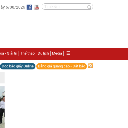
gày 6/08/2026
a - Giải trí
Thể thao
Du lịch
Media
Đọc báo giấy Online
Bảng giá quảng cáo - Đặt báo