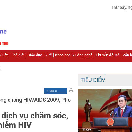
Thứ bảy, n
 luật
Thế giới
Giáo dục
Y tế
Khoa học & Công nghệ
Chuyển đổi số
Văn hó
n
TIÊU ĐIỂM
òng chống HIV/AIDS 2009, Phó
 dịch vụ chăm sóc,
nhiễm HIV