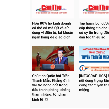
Hơn 80% hộ kinh doanh
Tập huấn, bồi dưỡ
cá thể có mã QR và sử
cấp thông tin cho
dụng ví điện tử, tài khoản
có uy tín trong đ
ngân hàng để giao dịch
dân tộc thiểu số
Chủ tịch Quốc hội Trần
[INFOGRAPHICS] 
Thanh Mẫn: Khẳng định
nội dung trọng tâ
vai trò nòng cốt trong
công tác tuyên tr
đấu tranh phòng, chống
miệng
tham nhũng, tội phạm
kinh tế