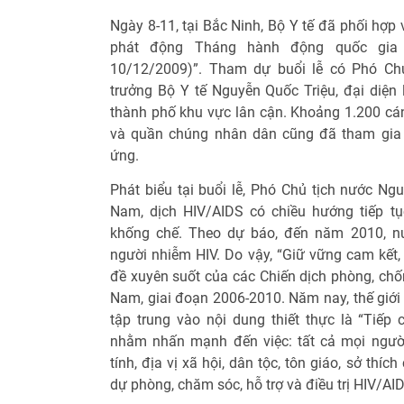
Ngày 8-11, tại Bắc Ninh, Bộ Y tế đã phối hợp
phát động Tháng hành động quốc gia 
10/12/2009)”. Tham dự buổi lễ có Phó Ch
trưởng Bộ Y tế Nguyễn Quốc Triệu, đại diện 
thành phố khu vực lân cận. Khoảng 1.200 cán
và quần chúng nhân dân cũng đã tham gia 
ứng.
Phát biểu tại buổi lễ, Phó Chủ tịch nước Ng
Nam, dịch HIV/AIDS có chiều hướng tiếp t
khống chế. Theo dự báo, đến năm 2010, n
người nhiễm HIV. Do vậy, “Giữ vững cam kết,
đề xuyên suốt của các Chiến dịch phòng, chố
Nam, giai đoạn 2006-2010. Năm nay, thế giới 
tập trung vào nội dung thiết thực là “Tiếp
nhằm nhấn mạnh đến việc: tất cả mọi người
tính, địa vị xã hội, dân tộc, tôn giáo, sở thí
dự phòng, chăm sóc, hỗ trợ và điều trị HIV/AI