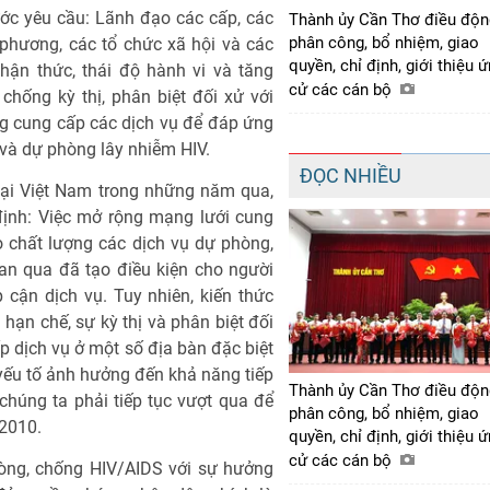
ước yêu cầu: Lãnh đạo các cấp, các
Thành ủy Cần Thơ điều độn
phân công, bổ nhiệm, giao
phương, các tổ chức xã hội và các
quyền, chỉ định, giới thiệu 
ận thức, thái độ hành vi và tăng
cử các cán bộ
hống kỳ thị, phân biệt đối xử với
ng cung cấp các dịch vụ để đáp ứng
ị và dự phòng lây nhiễm HIV.
ĐỌC NHIỀU
tại Việt Nam trong những năm qua,
định: Việc mở rộng mạng lưới cung
 chất lượng các dịch vụ dự phòng,
ian qua đã tạo điều kiện cho người
cận dịch vụ. Tuy nhiên, kiến thức
ạn chế, sự kỳ thị và phân biệt đối
p dịch vụ ở một số địa bàn đặc biệt
yếu tố ảnh hưởng đến khả năng tiếp
Thành ủy Cần Thơ điều độn
húng ta phải tiếp tục vượt qua để
phân công, bổ nhiệm, giao
 2010.
quyền, chỉ định, giới thiệu 
cử các cán bộ
òng, chống HIV/AIDS với sự hưởng