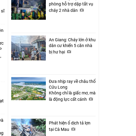
phòng hỗ trợ dập tắt vụ
cháy 2 nhà dân
 sĩ
ên
An Giang: Cháy lớn ở khu
ực
dân cư khiến 5 căn nhà
P
bị hư hại
,
i
Đưa nhịp ray về châu thổ
Cửu Long
Không chỉ là giấc mơ, mà
là động lực cất cánh
ạt
và
Phát hiện ổ dịch tả lợn
tại Cà Mau
ang