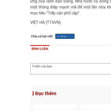
ứng của lãnh đạo Đảng, Nhà nước và đông 
một thông điệp mạnh mẽ để một lần nữa kh
mục tiêu “Tiếp cận phổ cập”.
VIỆT HÀ (TTXVN)
Chia sẻ bài viết
BÌNH LUẬN
Đọc thêm