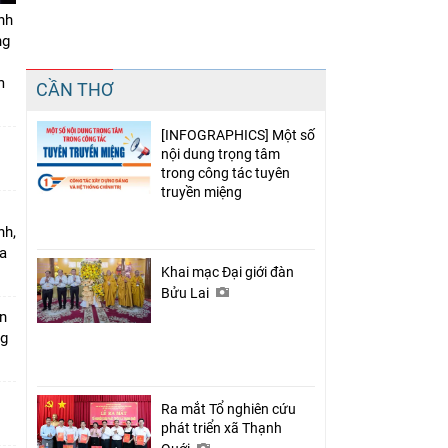
nh
ng
Chia sẻ
m
CẦN THƠ
Facebook
[INFOGRAPHICS] Một số
nội dung trọng tâm
trong công tác tuyên
truyền miệng
nh,
a
Khai mạc Đại giới đàn
Bửu Lai
án
ng
Ra mắt Tổ nghiên cứu
phát triển xã Thạnh