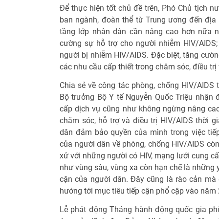
Để thực hiện tốt chủ đề trên, Phó Chủ tịch n
ban ngành, đoàn thể từ Trung ương đến địa 
tầng lớp nhân dân cần nâng cao hơn nữa nh
cường sự hỗ trợ cho người nhiễm HIV/AIDS; c
người bị nhiễm HIV/AIDS. Đặc biệt, tăng cườ
các nhu cầu cấp thiết trong chăm sóc, điều tr
Chia sẻ về công tác phòng, chống HIV/AIDS 
Bộ trưởng Bộ Y tế Nguyễn Quốc Triệu nhận 
cấp dịch vụ cũng như không ngừng nâng cao
chăm sóc, hỗ trợ và điều trị HIV/AIDS thời g
dân đảm bảo quyền của mình trong việc tiếp 
của người dân về phòng, chống HIV/AIDS còn h
xử với những người có HIV, mạng lưới cung cấ
như vùng sâu, vùng xa còn hạn chế là những 
cận của người dân. Đây cũng là rào cản mà c
hướng tới mục tiêu tiếp cận phổ cập vào năm
Lễ phát động Tháng hành động quốc gia ph