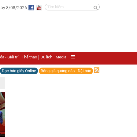
gày 8/08/2026
a - Giải trí
Thể thao
Du lịch
Media
Đọc báo giấy Online
Bảng giá quảng cáo - Đặt báo