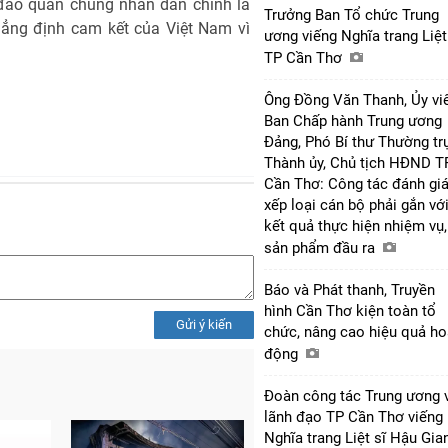
đảo quần chúng nhân dân chính là
Trưởng Ban Tổ chức Trung
ẳng định cam kết của Việt Nam vì
ương viếng Nghĩa trang Liệt
TP Cần Thơ
Ông Đồng Văn Thanh, Ủy vi
Ban Chấp hành Trung ương
Đảng, Phó Bí thư Thường tr
Thành ủy, Chủ tịch HĐND T
Cần Thơ: Công tác đánh giá
xếp loại cán bộ phải gắn vớ
kết quả thực hiện nhiệm vụ,
sản phẩm đầu ra
Báo và Phát thanh, Truyền
hình Cần Thơ kiện toàn tổ
Gửi ý kiến
chức, nâng cao hiệu quả ho
động
Đoàn công tác Trung ương 
lãnh đạo TP Cần Thơ viếng
Nghĩa trang Liệt sĩ Hậu Gi