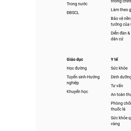
thống chính
Trong nước
Làm theo 
ĐBSCL
Bảo vệ nền
tưởng của
Diễn đàn &
dân cử
Giáo dục
Y tế
Học đường
Sức khỏe
Tuyển sinh-Hướng
Dinh dưỡn
nghiệp
Tư vấn
Khuyến học
An toàn t
Phòng chốn
thuốc lá
Sức khỏe q
vàng