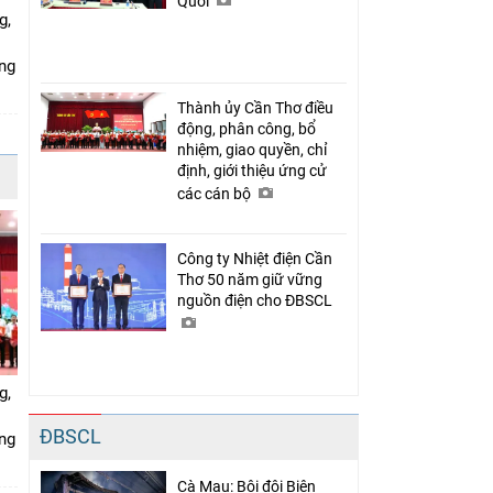
Quới
g,
ứng
Thành ủy Cần Thơ điều
động, phân công, bổ
nhiệm, giao quyền, chỉ
định, giới thiệu ứng cử
các cán bộ
Công ty Nhiệt điện Cần
Thơ 50 năm giữ vững
nguồn điện cho ĐBSCL
g,
ĐBSCL
ứng
Cà Mau: Bội đội Biên