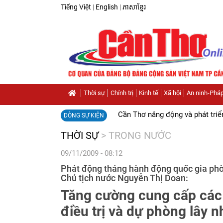
Tiếng Việt
|
English
|
ភាសាខ្មែរ
Thời sự
Chính trị
Kinh tế
Xã hội
An ninh-Pháp
Cần Thơ năng động và phát triể
DÒNG SỰ KIỆN
THỜI SỰ
>
TRONG NƯỚC
09/11/2009 - 08:12
Phát động tháng hành động quốc gia ph
Chủ tịch nước Nguyễn Thị Doan:
Tăng cường cung cấp các
điều trị và dự phòng lây 