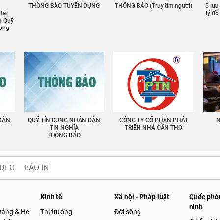
THÔNG BÁO TUYỂN DỤNG
THÔNG BÁO (Truy tìm người)
5 lưu
 tại
lý đ
a Quỹ
ường
 DÂN
QUỸ TÍN DỤNG NHÂN DÂN
CÔNG TY CỔ PHẦN PHÁT
N
TÍN NGHĨA
TRIỂN NHÀ CẦN THƠ
THÔNG BÁO
IDEO
BÁO IN
Kinh tế
Xã hội - Pháp luật
Quốc phòn
ninh
Đảng & Hệ
Thị trường
Đời sống