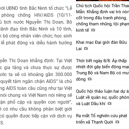
Chủ tịch Quốc hội Trần Tha
 với UBND tỉnh Bắc Ninh tổ chức “Lễ
Mẫn: Khẳng định vai trò nò
phòng chống HIV/AIDS (10/11-
cốt trong đấu tranh phòng,
ủ tịch nước Nguyễn Thị Doan, Bộ
chống tham nhũng, tội phạ
lãnh đạo tỉnh Bắc Ninh và 10 tỉnh,
kinh tế
 bộ công nhân viên chức, học sinh
Khai mạc Đại giới đàn Bửu
lễ phát động và diễu hành hưởng
Lai
uyễn Thị Doan khẳng định: Tại Việt
Thời tiết ngày 8/8: Áp thấp
nhiệt đới gây biển động mạ
ục gia tăng và chưa thực sự được
Trung Bộ và Nam Bộ có mư
ước ta sẽ có khoảng gần 300.000
dông
 quyết tâm ngăn chặn AIDS” là chủ
ng AIDS toàn cầu cũng như tại Việt
Quốc hội thảo luận hai dự 
nói chung và Việt Nam nói riêng sẽ
Luật về quân sự, quốc phò
 cận phổ cập và quyền con người”,
và Luật Dầu khí
 có nhu cầu không phân biệt giới
ch có quyền được tiếp cận với dịch vụ
Ra mắt Tổ nghiên cứu phát
triển xã Thạnh Quới
DS.