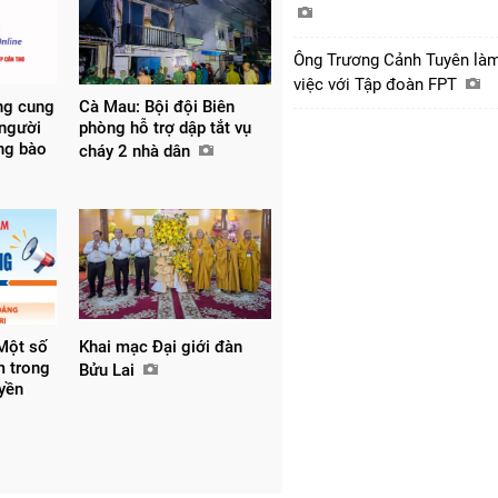
Ông Trương Cảnh Tuyên là
việc với Tập đoàn FPT
ng cung
Cà Mau: Bội đội Biên
 người
phòng hỗ trợ dập tắt vụ
ồng bào
cháy 2 nhà dân
Một số
Khai mạc Đại giới đàn
m trong
Bửu Lai
uyền