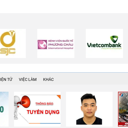
IỆN TỬ
VIỆC LÀM
KHÁC