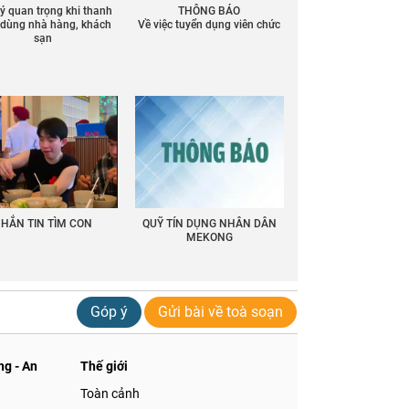
 ý quan trọng khi thanh
THÔNG BÁO
ồ dùng nhà hàng, khách
Về việc tuyển dụng viên chức
sạn
HẮN TIN TÌM CON
QUỸ TÍN DỤNG NHÂN DÂN
MEKONG
Góp ý
Gửi bài về toà soạn
g - An
Thế giới
Toàn cảnh