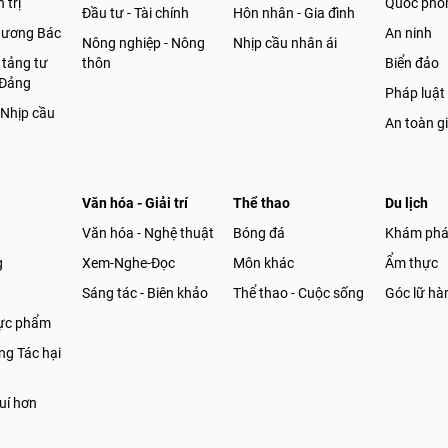
 trị
Quốc phò
Đầu tư - Tài chính
Hôn nhân - Gia đình
gương Bác
An ninh
Nông nghiệp - Nông
Nhịp cầu nhân ái
 tảng tư
thôn
Biển đảo
 Đảng
Pháp luật
 Nhịp cầu
An toàn g
Văn hóa - Giải trí
Thể thao
Du lịch
Văn hóa - Nghệ thuật
Bóng đá
Khám ph
g
Xem-Nghe-Đọc
Môn khác
Ẩm thực
Sáng tác - Biên khảo
Thể thao - Cuộc sống
Góc lữ hà
hực phẩm
g Tác hại
uí hơn