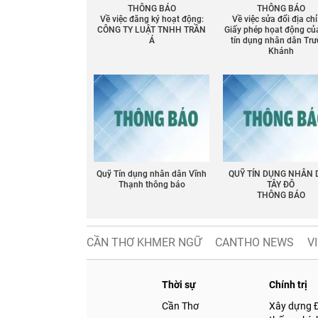
THÔNG BÁO
THÔNG BÁO
Về việc đăng ký hoạt động:
Về việc sửa đổi địa chỉ
CÔNG TY LUẬT TNHH TRẦN
Giấy phép họat động củ
Á
tín dụng nhân dân Tr
Khánh
Quỹ Tín dụng nhân dân Vĩnh
QUỸ TÍN DỤNG NHÂN
Thạnh thông báo
TÂY ĐÔ
THÔNG BÁO
CẦN THƠ KHMER NGỮ
CANTHO NEWS
V
Thời sự
Chính trị
Cần Thơ
Xây dựng 