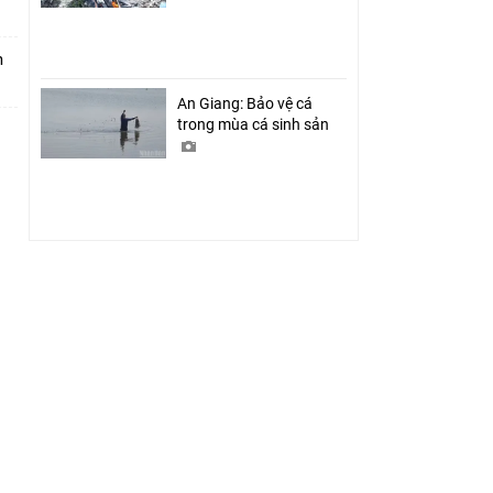
m
An Giang: Bảo vệ cá
trong mùa cá sinh sản