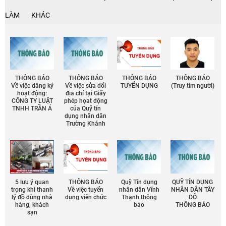
LÀM
KHÁC
THÔNG BÁO
THÔNG BÁO
THÔNG BÁO
THÔNG BÁO
Về việc đăng ký
Về việc sửa đổi
TUYỂN DỤNG
(Truy tìm người)
hoạt động:
địa chỉ tại Giấy
CÔNG TY LUẬT
phép họat động
TNHH TRẦN Á
của Quỹ tín
dụng nhân dân
Trường Khánh
5 lưu ý quan
THÔNG BÁO
Quỹ Tín dụng
QUỸ TÍN DỤNG
trọng khi thanh
Về việc tuyển
nhân dân Vĩnh
NHÂN DÂN TÂY
lý đồ dùng nhà
dụng viên chức
Thạnh thông
ĐÔ
hàng, khách
báo
THÔNG BÁO
sạn