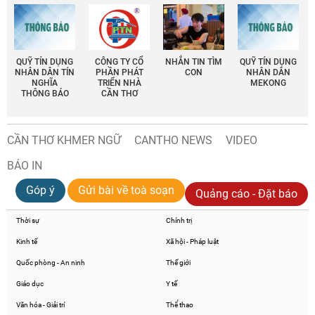
QUỸ TÍN DỤNG
CÔNG TY CỔ
NHẮN TIN TÌM
QUỸ TÍN DỤNG
NHÂN DÂN TÍN
PHẦN PHÁT
CON
NHÂN DÂN
NGHĨA
TRIỂN NHÀ
MEKONG
THÔNG BÁO
CẦN THƠ
CẦN THƠ KHMER NGỮ
CANTHO NEWS
VIDEO
BÁO IN
Góp ý
Gửi bài về toà soạn
Quảng cáo - Đặt báo
Thời sự
Chính trị
Kinh tế
Xã hội - Pháp luật
Quốc phòng - An ninh
Thế giới
Giáo dục
Y tế
Văn hóa - Giải trí
Thể thao