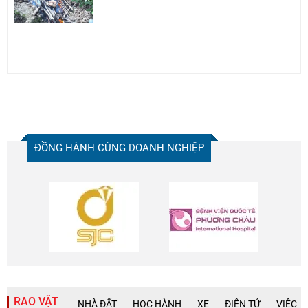
ĐỒNG HÀNH CÙNG DOANH NGHIỆP
RAO VẶT
NHÀ ĐẤT
HỌC HÀNH
XE
ĐIỆN TỬ
VIỆC