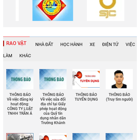
RAO VẶT
NHÀ ĐẤT
HỌC HÀNH
XE
ĐIỆN TỬ
VIỆC
LÀM
KHÁC
THÔNG BÁO
THÔNG BÁO
THÔNG BÁO
THÔNG BÁO
Về việc đăng ký
Về việc sửa đổi
TUYỂN DỤNG
(Truy tìm người)
hoạt động:
địa chỉ tại Giấy
CÔNG TY LUẬT
phép họat động
TNHH TRẦN Á
của Quỹ tín
dụng nhân dân
Trường Khánh