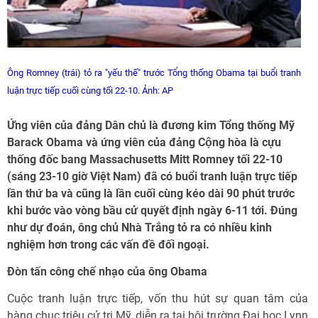
Ông
Romney (trái) tỏ ra "yếu thế" trước Tổng thống Obama tại buổi tranh
luận trực tiếp cuối cùng tối 22-10. Ảnh: AP
Ứng viên của đảng Dân chủ là đương kim Tổng thống Mỹ
Barack Obama và ứng viên của đảng Cộng hòa là cựu
thống đốc bang Massachusetts Mitt Romney tối 22-10
(sáng 23-10 giờ Việt Nam) đã có buổi tranh luận trực tiếp
lần thứ ba và cũng là lần cuối cùng kéo dài 90 phút trước
khi bước vào vòng bầu cử quyết định ngày 6-11 tới. Đúng
như dự đoán, ông chủ Nhà Trắng tỏ ra có nhiều kinh
nghiệm hơn trong các vấn đề đối ngoại.
Đòn tấn công chế nhạo của ông Obama
Cuộc tranh luận trực tiếp, vốn thu hút sự quan tâm của
hàng chục triệu cử tri Mỹ, diễn ra tại hội trường Đại học Lynn