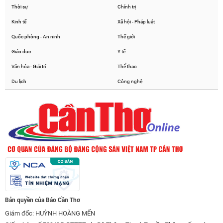
Thời sự
Chính trị
Kinh tế
Xã hội - Pháp luật
Quốc phòng - An ninh
Thế giới
Giáo dục
Y tế
Văn hóa - Giải trí
Thể thao
Du lịch
Công nghệ
Bản quyền của Báo Cần Thơ
Giám đốc: HUỲNH HOÀNG MẾN