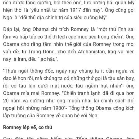
nên được tăng cường, bởi theo ông, lực lượng hải quân Mỹ
hiện thời là "yếu nhất từ năm 1917 đến nay". Ông cũng gọi
Nga là "đối thủ địa chính trị của siêu cường Mỹ".
Đáp lại, ông Obama chỉ trích Romney là "một thủ lĩnh sai
lầm và hấp tấp có thể đi lệch các mục tiêu trọng điểm". Ông
Obama cho rằng tầm nhìn thế giới của Romney trong mọi
vấn đề, từ Trung Đông, cho đến Afghanistan, Iraq và hiện
nay là Iran, đều "lạc hậu".
"Thưa ngài thống đốc, ngày nay chúng ta ít cần ngựa và
dao lê hơn rồi, mà chúng ta có những thứ gọi là tàu sân bay,
rồi có tàu lặn dưới mặt nước, tàu ngầm hạt nhân"- ông
Obama mỉa mai Romney. "Chiến tranh lạnh đã đi qua hơn
20 năm và dường như ông muốn nhai lại chính sách đối
ngoại hồi những năm 1980"- Tổng thống Obama công kích
lập trường của Romney về quan hệ với Nga.
Romney lép vế, co thủ