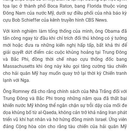
tọa lạc ở thành phố Boca Raton, bang Florida thuộc vùng
Đông Nam của nước Mỹ, dưới sự điều phối của nhà báo kỳ
cựu Bob Schieffer của kênh truyền hình CBS News.
Với kinh nghiệm làm tổng thống của mình, ông Obama đã
tấn công ngay từ đầu khi chỉ trích đối thủ không có ý tưởng
mới hoặc đưa ra những kiến nghị hấp tấp, bất khả thi để
giải quyết dứt điểm các cuộc khủng hoảng tại Trung Đông
và Bắc Phi, đồng thời chế nhạo cựu thống đốc bang
Massachusetts khi ông này kêu gọi tăng cường tàu chiến
cho hải quân Mỹ hay muốn quay trở lại thời kỳ Chiến tranh
lạnh với Nga.
Ông Romney đã cho rằng chính sách của Nhà Trắng đối với
Trung Đông và Bắc Phi trong những năm qua đã thất bại
khiến nước Mỹ không thể ngăn chặn sự trỗi dậy của mối đe
dọa khủng bố từ al-Qaeda, không cản trở khả năng Iran phát
triển vũ khí hạt nhân và hờ hửng đồng minh Israel. Ứng viên
đảng Cộng hòa còn cho rằng tàu chiến của hải quân Mỹ