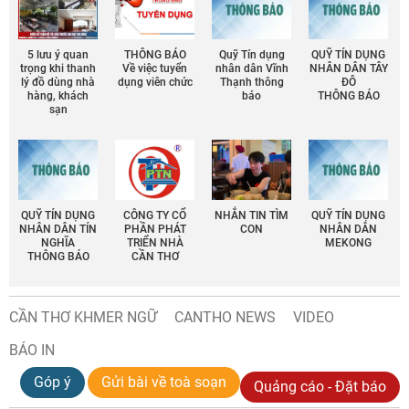
5 lưu ý quan
THÔNG BÁO
Quỹ Tín dụng
QUỸ TÍN DỤNG
trọng khi thanh
Về việc tuyển
nhân dân Vĩnh
NHÂN DÂN TÂY
lý đồ dùng nhà
dụng viên chức
Thạnh thông
ĐÔ
hàng, khách
báo
THÔNG BÁO
sạn
QUỸ TÍN DỤNG
CÔNG TY CỔ
NHẮN TIN TÌM
QUỸ TÍN DỤNG
NHÂN DÂN TÍN
PHẦN PHÁT
CON
NHÂN DÂN
NGHĨA
TRIỂN NHÀ
MEKONG
THÔNG BÁO
CẦN THƠ
CẦN THƠ KHMER NGỮ
CANTHO NEWS
VIDEO
BÁO IN
Góp ý
Gửi bài về toà soạn
Quảng cáo - Đặt báo