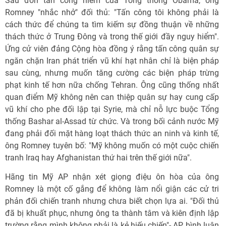
Sau đòn tấn công hiểm của Tổng thống Obama, ông
Romney "nhắc nhở" đối thủ: "Tấn công tôi không phải là
cách thức để chúng ta tìm kiếm sự đồng thuận về những
thách thức ở Trung Đông và trong thế giới đầy nguy hiểm".
Ứng cử viên đảng Cộng hòa đồng ý rằng tấn công quân sự
ngăn chặn Iran phát triển vũ khí hạt nhân chỉ là biện pháp
sau cùng, nhưng muốn tăng cường các biện pháp trừng
phạt kinh tế hơn nữa chống Tehran. Ông cũng thống nhất
quan điểm Mỹ không nên can thiệp quân sự hay cung cấp
vũ khí cho phe đối lập tại Syrie, mà chỉ nỗ lực buộc Tổng
thống Bashar al-Assad từ chức. Và trong bối cảnh nước Mỹ
đang phải đối mặt hàng loạt thách thức an ninh và kinh tế,
ông Romney tuyên bố: "Mỹ không muốn có một cuộc chiến
tranh Iraq hay Afghanistan thứ hai trên thế giới nữa".
Hãng tin Mỹ AP nhận xét giọng điệu ôn hòa của ông
Romney là một cố gắng để không làm nổi giận các cử tri
phản đối chiến tranh nhưng chưa biết chọn lựa ai. "Đối thủ
đã bị khuất phục, nhưng ông ta thành tâm và kiên định lập
trường rằng mình không phải là kẻ hiếu chiến"- AP bình luận