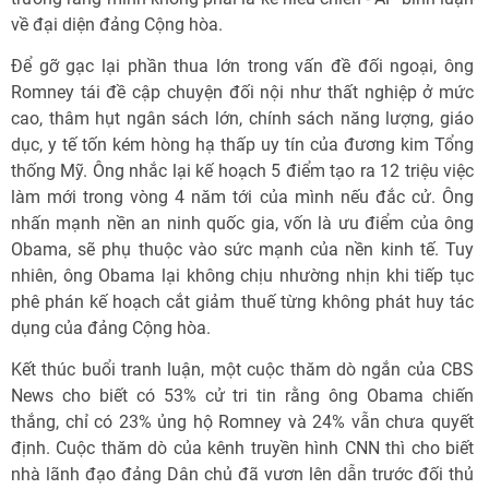
về đại diện đảng Cộng hòa.
Để gỡ gạc lại phần thua lớn trong vấn đề đối ngoại, ông
Romney tái đề cập chuyện đối nội như thất nghiệp ở mức
cao, thâm hụt ngân sách lớn, chính sách năng lượng, giáo
dục, y tế tốn kém hòng hạ thấp uy tín của đương kim Tổng
thống Mỹ. Ông nhắc lại kế hoạch 5 điểm tạo ra 12 triệu việc
làm mới trong vòng 4 năm tới của mình nếu đắc cử. Ông
nhấn mạnh nền an ninh quốc gia, vốn là ưu điểm của ông
Obama, sẽ phụ thuộc vào sức mạnh của nền kinh tế. Tuy
nhiên, ông Obama lại không chịu nhường nhịn khi tiếp tục
phê phán kế hoạch cắt giảm thuế từng không phát huy tác
dụng của đảng Cộng hòa.
Kết thúc buổi tranh luận, một cuộc thăm dò ngắn của CBS
News cho biết có 53% cử tri tin rằng ông Obama chiến
thắng, chỉ có 23% ủng hộ Romney và 24% vẫn chưa quyết
định. Cuộc thăm dò của kênh truyền hình CNN thì cho biết
nhà lãnh đạo đảng Dân chủ đã vươn lên dẫn trước đối thủ