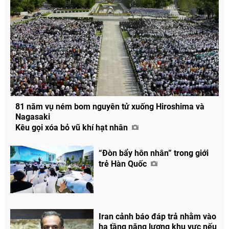
81 năm vụ ném bom nguyên tử xuống Hiroshima và
Nagasaki
Kêu gọi xóa bỏ vũ khí hạt nhân
“Đòn bẩy hôn nhân” trong giới
trẻ Hàn Quốc
Iran cảnh báo đáp trả nhằm vào
hạ tầng năng lượng khu vực nếu