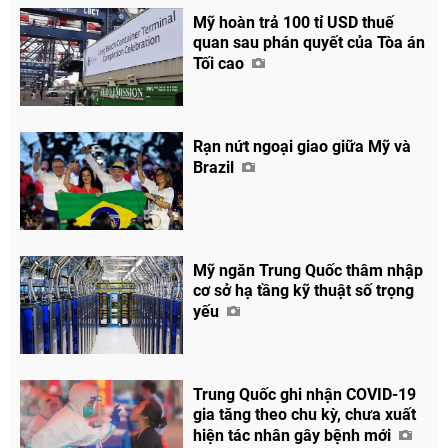
Mỹ hoàn trả 100 tỉ USD thuế
quan sau phán quyết của Tòa án
Chia sẻ
Tối cao
Facebook
Rạn nứt ngoại giao giữa Mỹ và
Brazil
Mỹ ngăn Trung Quốc thâm nhập
cơ sở hạ tầng kỹ thuật số trọng
yếu
Trung Quốc ghi nhận COVID-19
gia tăng theo chu kỳ, chưa xuất
hiện tác nhân gây bệnh mới