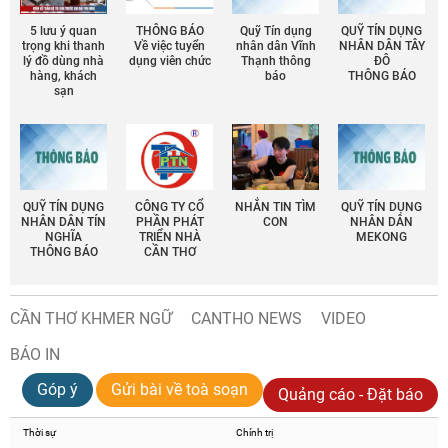
5 lưu ý quan
THÔNG BÁO
Quỹ Tín dụng
QUỸ TÍN DỤNG
trọng khi thanh
Về việc tuyển
nhân dân Vĩnh
NHÂN DÂN TÂY
lý đồ dùng nhà
dụng viên chức
Thạnh thông
ĐÔ
hàng, khách
báo
THÔNG BÁO
sạn
QUỸ TÍN DỤNG
CÔNG TY CỔ
NHẮN TIN TÌM
QUỸ TÍN DỤNG
NHÂN DÂN TÍN
PHẦN PHÁT
CON
NHÂN DÂN
NGHĨA
TRIỂN NHÀ
MEKONG
THÔNG BÁO
CẦN THƠ
CẦN THƠ KHMER NGỮ
CANTHO NEWS
VIDEO
BÁO IN
Góp ý
Gửi bài về toà soạn
Quảng cáo - Đặt báo
Thời sự
Chính trị