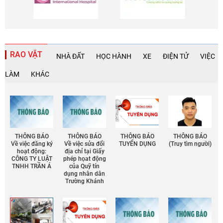
RAO VẶT
NHÀ ĐẤT
HỌC HÀNH
XE
ĐIỆN TỬ
VIỆC
LÀM
KHÁC
THÔNG BÁO
THÔNG BÁO
THÔNG BÁO
THÔNG BÁO
Về việc đăng ký
Về việc sửa đổi
TUYỂN DỤNG
(Truy tìm người)
hoạt động:
địa chỉ tại Giấy
CÔNG TY LUẬT
phép họat động
TNHH TRẦN Á
của Quỹ tín
dụng nhân dân
Trường Khánh