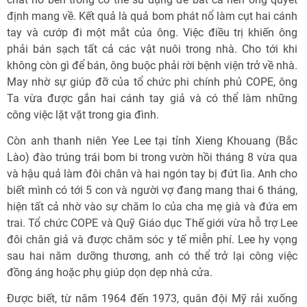
định mang về. Kết quả là quả bom phát nổ làm cụt hai cánh
tay và cướp đi một mắt của ông. Việc điều trị khiến ông
phải bán sạch tất cả các vật nuôi trong nhà. Cho tới khi
không còn gì để bán, ông buộc phải rời bệnh viện trở về nhà.
May nhờ sự giúp đỡ của tổ chức phi chính phủ COPE, ông
Ta vừa được gắn hai cánh tay giả và có thể làm những
công việc lặt vặt trong gia đình.
Còn anh thanh niên Yee Lee tại tỉnh Xieng Khouang (Bắc
Lào) đào trúng trái bom bi trong vườn hồi tháng 8 vừa qua
và hậu quả làm đôi chân và hai ngón tay bị đứt lìa. Anh cho
biết mình có tới 5 con và người vợ đang mang thai 6 tháng,
hiện tất cả nhờ vào sự chăm lo của cha mẹ già và đứa em
trai. Tổ chức COPE và Quỹ Giáo dục Thế giới vừa hỗ trợ Lee
đôi chân giả và được chăm sóc y tế miễn phí. Lee hy vọng
sau hai năm dưỡng thương, anh có thể trở lại công việc
đồng áng hoặc phụ giúp dọn dẹp nhà cửa.
Được biết, từ năm 1964 đến 1973, quân đội Mỹ rải xuống