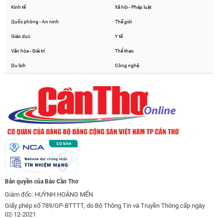
Kinh tế
Xã hội - Pháp luật
Quốc phòng - An ninh
Thế giới
Giáo dục
Y tế
Văn hóa - Giải trí
Thể thao
Du lịch
Công nghệ
Bản quyền của Báo Cần Thơ
Giám đốc: HUỲNH HOÀNG MẾN
Giấy phép số 789/GP-BTTTT, do Bộ Thông Tin và Truyền Thông cấp ngày
02-12-2021