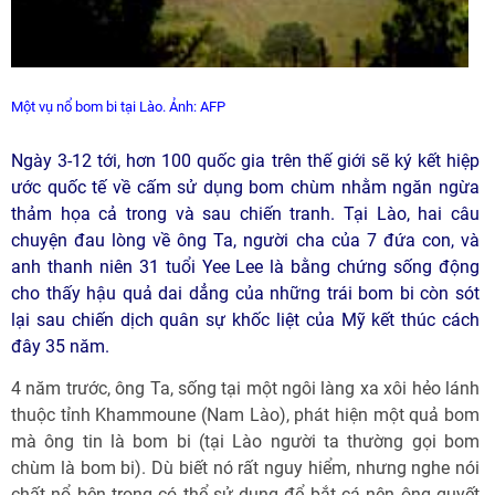
Một vụ nổ bom bi tại Lào.
Ảnh: AFP
Ngày 3-12 tới, hơn 100 quốc gia trên thế giới sẽ ký kết hiệp
ước quốc tế về cấm sử dụng bom chùm nhằm ngăn ngừa
thảm họa cả trong và sau chiến tranh. Tại Lào, hai câu
chuyện đau lòng về ông Ta, người cha của 7 đứa con, và
anh thanh niên 31 tuổi Yee Lee là bằng chứng sống động
cho thấy hậu quả dai dẳng của những trái bom bi còn sót
lại sau chiến dịch quân sự khốc liệt của Mỹ kết thúc cách
đây 35 năm.
4 năm trước, ông Ta, sống tại một ngôi làng xa xôi hẻo lánh
thuộc tỉnh Khammoune (Nam Lào), phát hiện một quả bom
mà ông tin là bom bi (tại Lào người ta thường gọi bom
chùm là bom bi). Dù biết nó rất nguy hiểm, nhưng nghe nói
chất nổ bên trong có thể sử dụng để bắt cá nên ông quyết