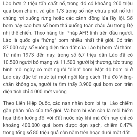
Lào hơn 2 triệu tấn chất nổ, trong đó có khoảng 260 triệu
quả bom chùm, và gần 1/3 trong số này chưa phát nổ khi
chúng rơi xuống rừng hoặc các cánh đồng lúa lầy lội. Số
bom này cao hơn số bom thả xuống toàn châu Âu trong Đệ
nhị thế chiến. Theo hãng tin Pháp AFP, tính trên đầu người,
Lào là quốc gia “hứng” bom nhiều nhất thế giới. Có trên
87.000 cây số vuông diện tích đất của Lào bị bom rải thảm.
Từ năm 1973 đến nay, trong số 6,7 triệu dân Lào đã có
10.500 người bỏ mạng và 11.500 người bị thương, tức trung
bình mỗi ngày có một người “dính” bom. Mật độ bom bi ở
Lào dày đặc tới mức tại một ngôi làng cách Thủ đô Viêng-
chăn không xa, người ta tìm thấy 3.900 quả bom con trên
diện tích chỉ 4.000 mét vuông.
Theo Liên Hiệp Quốc, các nạn nhân bom bi tại Lào chiếm
gần phân nửa của thế giới. Và bom bi vẫn còn là mối hiểm
họa khôn lường đối với đất nước này khi mà đến nay chỉ có
khoảng 400.000 quả bom được dọn sạch, chiếm 0,47%
trong tổng số 80 triệu quả còn nằm trên hoặc dưới mặt đất.