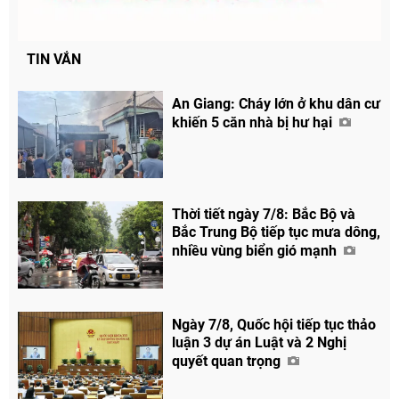
TIN VẮN
An Giang: Cháy lớn ở khu dân cư
khiến 5 căn nhà bị hư hại
Thời tiết ngày 7/8: Bắc Bộ và
Bắc Trung Bộ tiếp tục mưa dông,
nhiều vùng biển gió mạnh
Chia sẻ
Facebook
Ngày 7/8, Quốc hội tiếp tục thảo
luận 3 dự án Luật và 2 Nghị
quyết quan trọng