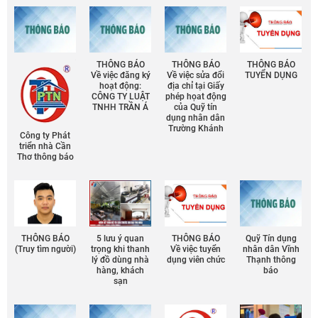
THÔNG BÁO
THÔNG BÁO
THÔNG BÁO
Về việc đăng ký
Về việc sửa đổi
TUYỂN DỤNG
hoạt động:
địa chỉ tại Giấy
CÔNG TY LUẬT
phép họat động
TNHH TRẦN Á
của Quỹ tín
dụng nhân dân
Trường Khánh
Công ty Phát
triển nhà Cần
Thơ thông báo
THÔNG BÁO
5 lưu ý quan
THÔNG BÁO
Quỹ Tín dụng
(Truy tìm người)
trọng khi thanh
Về việc tuyển
nhân dân Vĩnh
lý đồ dùng nhà
dụng viên chức
Thạnh thông
hàng, khách
báo
sạn