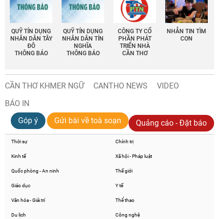
QUỸ TÍN DỤNG
QUỸ TÍN DỤNG
CÔNG TY CỔ
NHẮN TIN TÌM
NHÂN DÂN TÂY
NHÂN DÂN TÍN
PHẦN PHÁT
CON
ĐÔ
NGHĨA
TRIỂN NHÀ
THÔNG BÁO
THÔNG BÁO
CẦN THƠ
CẦN THƠ KHMER NGỮ
CANTHO NEWS
VIDEO
BÁO IN
Góp ý
Gửi bài về toà soạn
Quảng cáo - Đặt báo
Thời sự
Chính trị
Kinh tế
Xã hội - Pháp luật
Quốc phòng - An ninh
Thế giới
Giáo dục
Y tế
Văn hóa - Giải trí
Thể thao
Du lịch
Công nghệ