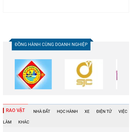
ĐỒNG HÀNH CÙNG DOANH NGHIỆP
RAO VẶT
NHÀ ĐẤT
HỌC HÀNH
XE
ĐIỆN TỬ
VIỆC
LÀM
KHÁC