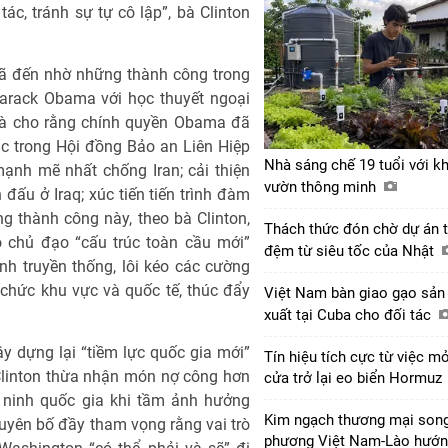
ác, tránh sự tự cô lập”, bà Clinton
đã đến nhờ những thành công trong
arack Obama với học thuyết ngoại
 bà cho rằng chính quyền Obama đã
ác trong Hội đồng Bảo an Liên Hiệp
Nhà sáng chế 19 tuổi với k
ạnh mẽ nhất chống Iran; cải thiện
vườn thông minh
đấu ở Iraq; xúc tiến tiến trình đàm
ững thành công này, theo bà Clinton,
Thách thức đón chờ dự án 
 chủ đạo “cấu trúc toàn cầu mới”
đệm từ siêu tốc của Nhật
h truyền thống, lôi kéo các cường
chức khu vực và quốc tế, thúc đẩy
Việt Nam bàn giao gạo sản
xuất tại Cuba cho đối tác
ây dựng lại “tiềm lực quốc gia mới”
Tín hiệu tích cực từ việc m
Clinton thừa nhận món nợ công hơn
cửa trở lại eo biển Hormuz
 ninh quốc gia khi tầm ảnh hưởng
Kim ngạch thương mại son
uyên bố đầy tham vọng rằng vai trò
phương Việt Nam-Lào hướ