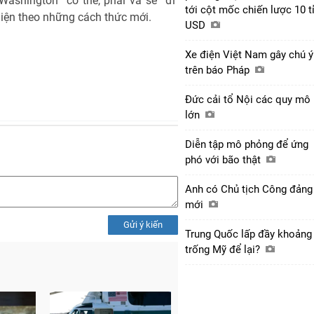
ashington “có thể, phải và sẽ” đi
tới cột mốc chiến lược 10 t
hiện theo những cách thức mới.
USD
Xe điện Việt Nam gây chú ý
trên báo Pháp
Đức cải tổ Nội các quy mô
lớn
Diễn tập mô phỏng để ứng
phó với bão thật
Anh có Chủ tịch Công đảng
mới
Gửi ý kiến
Trung Quốc lấp đầy khoảng
trống Mỹ để lại?