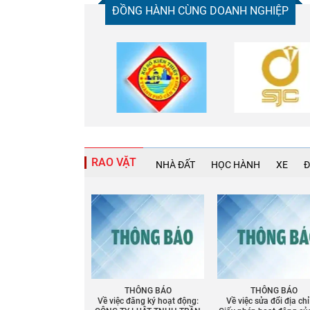
ĐỒNG HÀNH CÙNG DOANH NGHIỆP
RAO VẶT
NHÀ ĐẤT
HỌC HÀNH
XE
Đ
THÔNG BÁO
THÔNG BÁO
Về việc đăng ký hoạt động:
Về việc sửa đổi địa chỉ