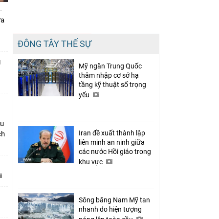
-
ưa
Chia sẻ
ĐÔNG TÂY THẾ SỰ
Facebook
g
Mỹ ngăn Trung Quốc
thâm nhập cơ sở hạ
tầng kỹ thuật số trọng
yếu
âu
Iran đề xuất thành lập
ch
liên minh an ninh giữa
các nước Hồi giáo trong
khu vực
C
Sông băng Nam Mỹ tan
nhanh do hiện tượng