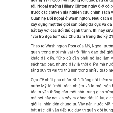
hoàng 11-9-2001 và hướng tới cuộc bầu cử q
tới, Ngoại trưởng Hillary Clinton ngày 8-9 có b
trước các chuyên gia nghiên cứu chính sách v
Quan hệ Đối ngoại ở Washington. Nếu cách đ
xây dựng một thế giới cân bằng đa cực và đa
bắt tay với các đối thủ cạnh tranh, thì nay c
“vai trò độc tôn” của Chú Sam trong thế kỷ 21
Theo tờ Washington Post của Mỹ, Ngoại trưởng
quan trọng mới mà vai trò “lãnh đạo thế gi
khác đã đến. “Cho dù cần phải nỗ lực làm v
sách táo bạo, nhưng đây là thời điểm mà nư
tảng duy trì vai trò thủ lĩnh trong nhiều thập n
Cựu đệ nhất phu nhân Nhà Trắng nói thêm vai 
nước Mỹ là “một trách nhiệm và là một vận h
tác truyền thống cần một nhà trung gian xứng
mà nơi này nơi kia xảy ra động đất, lũ lụt, dị
giới lại nhìn đến chúng ta. Vậy nên, nước Mỹ,
bất trắc, đã vẫn tiếp tục duy trì quân đội hù