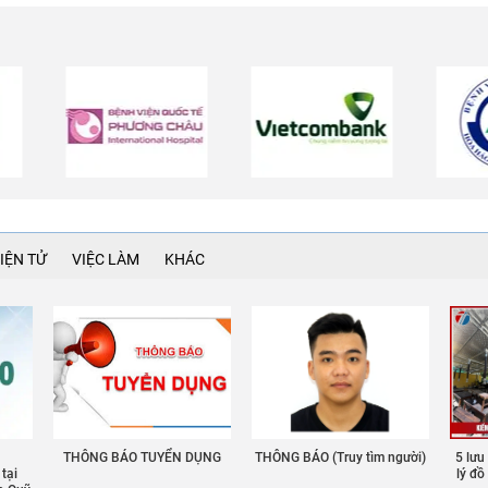
IỆN TỬ
VIỆC LÀM
KHÁC
THÔNG BÁO TUYỂN DỤNG
THÔNG BÁO (Truy tìm người)
5 lưu
 tại
lý đ