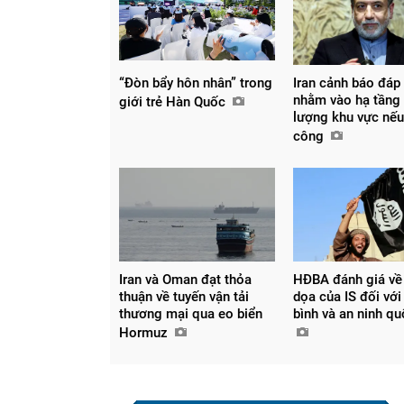
“Đòn bẩy hôn nhân” trong
Iran cảnh báo đáp 
nhằm vào hạ tầng
giới trẻ Hàn Quốc
lượng khu vực nếu
công
Iran và Oman đạt thỏa
HĐBA đánh giá về
thuận về tuyến vận tải
dọa của IS đối với
thương mại qua eo biển
bình và an ninh q
Hormuz