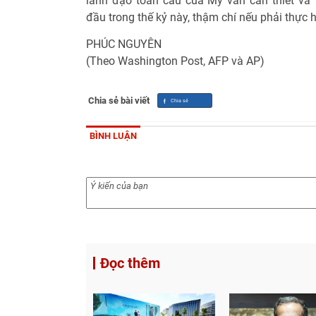
lãnh đạo toàn cầu của Mỹ vẫn cần thiết và W
đầu trong thế kỷ này, thậm chí nếu phải thực 
PHÚC NGUYÊN
(Theo Washington Post, AFP và AP)
Chia sẻ bài viết
BÌNH LUẬN
Đọc thêm