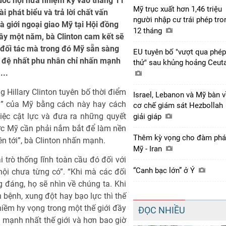
uốc hội nửa nhiệm kỳ vào tháng 11
Mỹ trục xuất hơn 1,46 triệu
ài phát biểu và trả lời chất vấn
người nhập cư trái phép tro
à giới ngoại giao Mỹ tại Hội đồng
12 tháng
ây một năm, bà Clinton cam kết sẽ
 đối tác mà trong đó Mỹ sẵn sàng
EU tuyên bố "vượt qua phép
ựu đệ nhất phu nhân chỉ nhấn mạnh
thử" sau khủng hoảng Ceut
...
 Hillary Clinton tuyên bố thời điểm
Israel, Lebanon và Mỹ bàn 
ới” của Mỹ bằng cách này hay cách
cơ chế giám sát Hezbollah
iệc cật lực và đưa ra những quyết
giải giáp
ớc Mỹ cần phải nắm bắt để làm nền
Thêm kỳ vọng cho đàm ph
iên tới”, bà Clinton nhấn mạnh.
Mỹ - Iran
trò thống lĩnh toàn cầu đó đối với
“Canh bạc lớn” ở Ý
ội chưa từng có”. “Khi mà các đối
 đáng, họ sẽ nhìn về chúng ta. Khi
ch bệnh, xung đột hay bạo lực thì thế
 niềm hy vọng trong một thế giới đầy
ĐỌC NHIỀU
ng mạnh nhất thế giới và hơn bao giờ