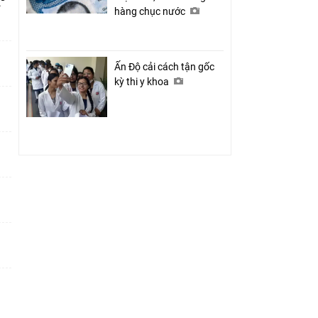
ỉ
hàng chục nước
Ấn Độ cải cách tận gốc
kỳ thi y khoa