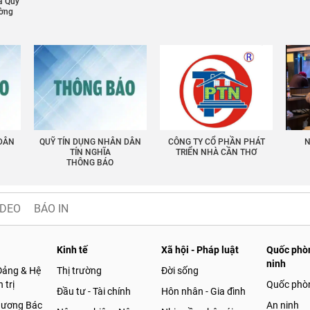
a Quỹ
ường
 DÂN
QUỸ TÍN DỤNG NHÂN DÂN
CÔNG TY CỔ PHẦN PHÁT
N
TÍN NGHĨA
TRIỂN NHÀ CẦN THƠ
THÔNG BÁO
IDEO
BÁO IN
Kinh tế
Xã hội - Pháp luật
Quốc phòn
ninh
Đảng & Hệ
Thị trường
Đời sống
 trị
Quốc phò
Đầu tư - Tài chính
Hôn nhân - Gia đình
gương Bác
An ninh