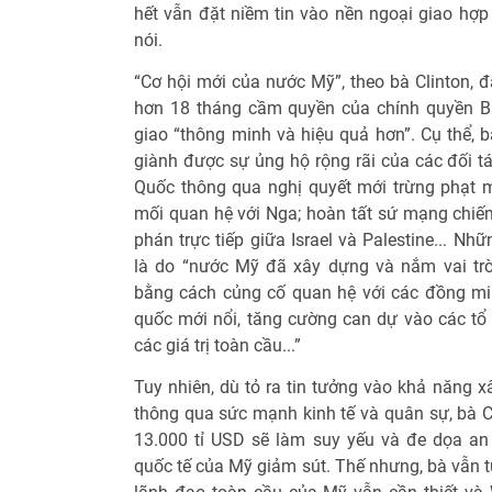
hết vẫn đặt niềm tin vào nền ngoại giao hợp t
nói.
“Cơ hội mới của nước Mỹ”, theo bà Clinton, 
hơn 18 tháng cầm quyền của chính quyền B
giao “thông minh và hiệu quả hơn”. Cụ thể,
giành được sự ủng hộ rộng rãi của các đối t
Quốc thông qua nghị quyết mới trừng phạt m
mối quan hệ với Nga; hoàn tất sứ mạng chiến 
phán trực tiếp giữa Israel và Palestine... Nh
là do “nước Mỹ đã xây dựng và nắm vai trò
bằng cách củng cố quan hệ với các đồng min
quốc mới nổi, tăng cường can dự vào các tổ 
các giá trị toàn cầu...”
Tuy nhiên, dù tỏ ra tin tưởng vào khả năng x
thông qua sức mạnh kinh tế và quân sự, bà 
13.000 tỉ USD sẽ làm suy yếu và đe dọa an
quốc tế của Mỹ giảm sút. Thế nhưng, bà vẫn t