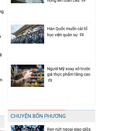
nóng lên toàn cầu
ng
Hàn Quốc muốn cải tổ
học viện quân sự
a
về
Người Mỹ xoay xở trước
giá thực phẩm tăng cao
án
CHUYỆN BỐN PHƯƠNG
Rạn nứt ngoại giao giữa