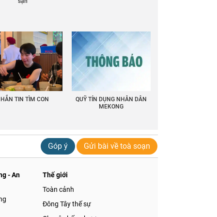
sạn
HẮN TIN TÌM CON
QUỸ TÍN DỤNG NHÂN DÂN
MEKONG
Góp ý
Gửi bài về toà soạn
g - An
Thế giới
Toàn cảnh
ng
Đông Tây thế sự