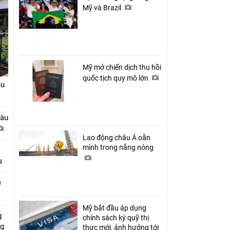
Mỹ và Brazil
Mỹ mở chiến dịch thu hồi
quốc tịch quy mô lớn
hu
tàu
Lao động châu Á oằn
mình trong nắng nóng
ở
Mỹ bắt đầu áp dụng
g
chính sách ký quỹ thị
ng
thực mới, ảnh hưởng tới