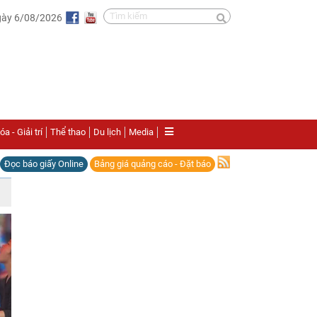
gày 6/08/2026
a - Giải trí
Thể thao
Du lịch
Media
Đọc báo giấy Online
Bảng giá quảng cáo - Đặt báo