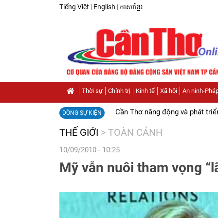
Tiếng Việt
|
English
|
ភាសាខ្មែរ
Thời sự
Chính trị
Kinh tế
Xã hội
An ninh-Pháp
Cần Thơ năng động và phát triể
DÒNG SỰ KIỆN
THẾ GIỚI
>
TOÀN CẢNH
10/09/2010 - 10:25
Mỹ vẫn nuôi tham vọng “lã