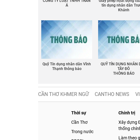
CÔNG TY LUẬT TNHH TRẦN
Giấy phép họat động củ
Á
tín dụng nhân dân Tr
Khánh
Chia sẻ
Facebook
Quỹ Tín dụng nhân dân Vĩnh
QUỸ TÍN DỤNG NHÂN
Thạnh thông báo
TÂY ĐÔ
THÔNG BÁO
CẦN THƠ KHMER NGỮ
CANTHO NEWS
V
Thời sự
Chính trị
Cần Thơ
Xây dựng 
thống chính
Trong nước
Làm theo 