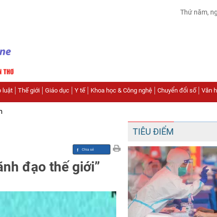
Thứ năm, n
 luật
Thế giới
Giáo dục
Y tế
Khoa học & Công nghệ
Chuyển đổi số
Văn hó
n
TIÊU ĐIỂM
nh đạo thế giới”