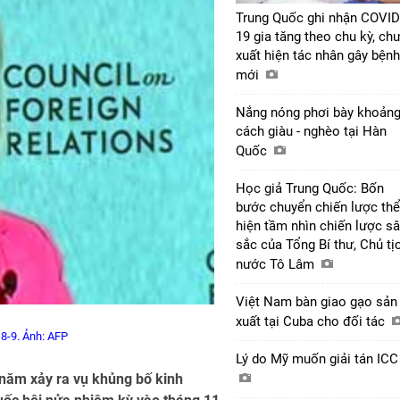
Trung Quốc ghi nhận COVID
19 gia tăng theo chu kỳ, ch
xuất hiện tác nhân gây bệnh
mới
Nắng nóng phơi bày khoản
cách giàu - nghèo tại Hàn
Quốc
Học giả Trung Quốc: Bốn
bước chuyển chiến lược thể
hiện tầm nhìn chiến lược s
sắc của Tổng Bí thư, Chủ tị
nước Tô Lâm
Việt Nam bàn giao gạo sản
xuất tại Cuba cho đối tác
 8-9. Ảnh: AFP
Lý do Mỹ muốn giải tán IC
 năm xảy ra vụ khủng bố kinh