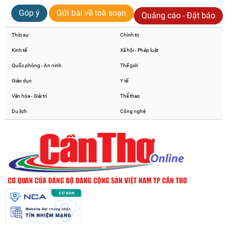
Góp ý
Gửi bài về toà soạn
Quảng cáo - Đặt báo
Thời sự
Chính trị
Kinh tế
Xã hội - Pháp luật
Quốc phòng - An ninh
Thế giới
Giáo dục
Y tế
Văn hóa - Giải trí
Thể thao
Du lịch
Công nghệ