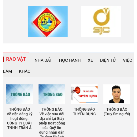
RAO VẶT
NHÀ ĐẤT
HỌC HÀNH
XE
ĐIỆN TỬ
VIỆC
LÀM
KHÁC
THÔNG BÁO
THÔNG BÁO
THÔNG BÁO
THÔNG BÁO
Về việc đăng ký
Về việc sửa đổi
TUYỂN DỤNG
(Truy tìm người)
hoạt động:
địa chỉ tại Giấy
CÔNG TY LUẬT
phép họat động
TNHH TRẦN Á
của Quỹ tín
dụng nhân dân