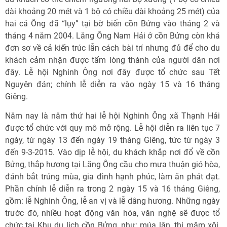
dài khoảng 20 mét và 1 bộ có chiều dài khoảng 25 mét) của
hai cá Ông đã “lụy” tại bờ biển cồn Bửng vào tháng 2 và
tháng 4 năm 2004. Lăng Ông Nam Hải ở cồn Bửng còn khá
đơn sơ về cả kiến trúc lẫn cách bài trí nhưng đủ để cho du
khách cảm nhận được tấm lòng thành của người dân nơi
đây. Lễ hội Nghinh Ông nơi đây được tổ chức sau Tết
Nguyên đán; chính lễ diễn ra vào ngày 15 và 16 tháng
Giêng.
Năm nay là năm thứ hai lễ hội Nghinh Ông xã Thạnh Hải
được tổ chức với quy mô mở rộng. Lễ hội diễn ra liên tục 7
ngày, từ ngày 13 đến ngày 19 tháng Giêng, tức từ ngày 3
đến 9-3-2015. Vào dịp lễ hội, du khách khắp nơi đổ về cồn
Bửng, thắp hương tại Lăng Ông cầu cho mưa thuận gió hòa,
đánh bắt trúng mùa, gia đình hạnh phúc, làm ăn phát đạt.
Phần chính lễ diễn ra trong 2 ngày 15 và 16 tháng Giêng,
gồm: lễ Nghinh Ông, lễ an vị và lễ dâng hương. Những ngày
trước đó, nhiều hoạt động văn hóa, văn nghệ sẽ được tổ
chức tại Khu du lịch cồn Bửng, như: múa lân, thi mâm xôi,