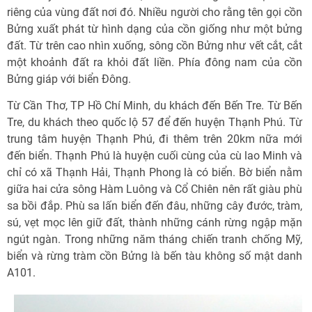
riêng của vùng đất nơi đó. Nhiều người cho rằng tên gọi cồn
Bửng xuất phát từ hình dạng của cồn giống như một bửng
đất. Từ trên cao nhìn xuống, sông cồn Bửng như vết cắt, cắt
một khoảnh đất ra khỏi đất liền. Phía đông nam của cồn
Bửng giáp với biển Đông.
Từ Cần Thơ, TP Hồ Chí Minh, du khách đến Bến Tre. Từ Bến
Tre, du khách theo quốc lộ 57 để đến huyện Thạnh Phú. Từ
trung tâm huyện Thạnh Phú, đi thêm trên 20km nữa mới
đến biển. Thạnh Phú là huyện cuối cùng của cù lao Minh và
chỉ có xã Thạnh Hải, Thạnh Phong là có biển. Bờ biển nằm
giữa hai cửa sông Hàm Luông và Cổ Chiên nên rất giàu phù
sa bồi đắp. Phù sa lấn biển đến đâu, những cây đước, tràm,
sú, vẹt mọc lên giữ đất, thành những cánh rừng ngập mặn
ngút ngàn. Trong những năm tháng chiến tranh chống Mỹ,
biển và rừng tràm cồn Bửng là bến tàu không số mật danh
A101.