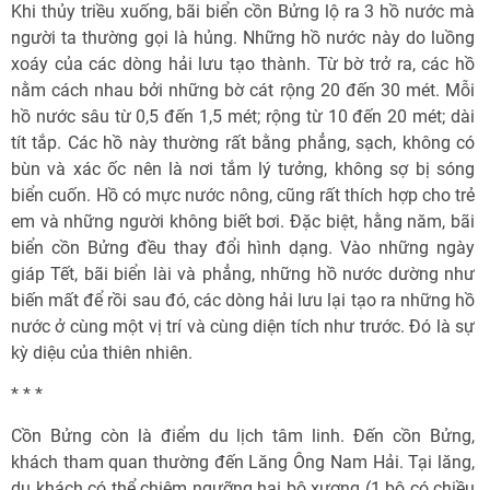
Khi thủy triều xuống, bãi biển cồn Bửng lộ ra 3 hồ nước mà
người ta thường gọi là hủng. Những hồ nước này do luồng
xoáy của các dòng hải lưu tạo thành. Từ bờ trở ra, các hồ
nằm cách nhau bởi những bờ cát rộng 20 đến 30 mét. Mỗi
hồ nước sâu từ 0,5 đến 1,5 mét; rộng từ 10 đến 20 mét; dài
tít tắp. Các hồ này thường rất bằng phẳng, sạch, không có
bùn và xác ốc nên là nơi tắm lý tưởng, không sợ bị sóng
biển cuốn. Hồ có mực nước nông, cũng rất thích hợp cho trẻ
em và những người không biết bơi. Đặc biệt, hằng năm, bãi
biển cồn Bửng đều thay đổi hình dạng. Vào những ngày
giáp Tết, bãi biển lài và phẳng, những hồ nước dường như
biến mất để rồi sau đó, các dòng hải lưu lại tạo ra những hồ
nước ở cùng một vị trí và cùng diện tích như trước. Đó là sự
kỳ diệu của thiên nhiên.
* * *
Cồn Bửng còn là điểm du lịch tâm linh. Đến cồn Bửng,
khách tham quan thường đến Lăng Ông Nam Hải. Tại lăng,
du khách có thể chiêm ngưỡng hai bộ xương (1 bộ có chiều