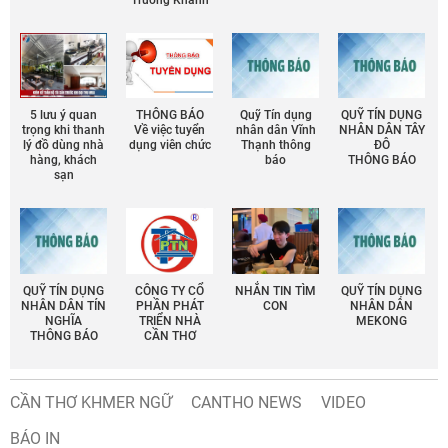
Trường Khánh
5 lưu ý quan
THÔNG BÁO
Quỹ Tín dụng
QUỸ TÍN DỤNG
trọng khi thanh
Về việc tuyển
nhân dân Vĩnh
NHÂN DÂN TÂY
lý đồ dùng nhà
dụng viên chức
Thạnh thông
ĐÔ
hàng, khách
báo
THÔNG BÁO
sạn
QUỸ TÍN DỤNG
CÔNG TY CỔ
NHẮN TIN TÌM
QUỸ TÍN DỤNG
NHÂN DÂN TÍN
PHẦN PHÁT
CON
NHÂN DÂN
NGHĨA
TRIỂN NHÀ
MEKONG
THÔNG BÁO
CẦN THƠ
CẦN THƠ KHMER NGỮ
CANTHO NEWS
VIDEO
BÁO IN