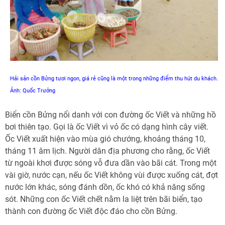
Hải sản cồn Bửng tươi ngon, giá rẻ cũng là một trong những điểm thu hút du khách.
Ảnh: Quốc Trưởng
Biển cồn Bửng nổi danh với con đường ốc Viết và những hồ
bơi thiên tạo. Gọi là ốc Viết vì vỏ ốc có dạng hình cây viết.
Ốc Viết xuất hiện vào mùa gió chướng, khoảng tháng 10,
tháng 11 âm lịch. Người dân địa phương cho rằng, ốc Viết
từ ngoài khơi được sóng vỗ đưa dần vào bãi cát. Trong một
vài giờ, nước cạn, nếu ốc Viết không vùi được xuống cát, đợt
nước lớn khác, sóng đánh dồn, ốc khó có khả năng sống
sót. Những con ốc Viết chết nằm la liệt trên bãi biển, tạo
thành con đường ốc Viết độc đáo cho cồn Bửng.