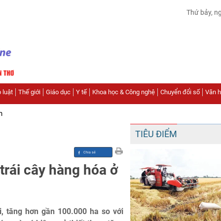
Thứ bảy, n
 luật
Thế giới
Giáo dục
Y tế
Khoa học & Công nghệ
Chuyển đổi số
Văn hó
n
TIÊU ĐIỂM
 trái cây hàng hóa ở
i, tăng hơn gần 100.000 ha so với