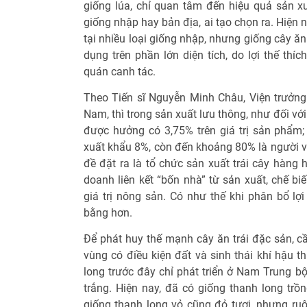
giống lúa, chỉ quan tâm đến hiệu quả sản xuấ
giống nhập hay bản địa, ai tạo chọn ra. Hiện n
tại nhiều loại giống nhập, nhưng giống cây ă
dụng trên phần lớn diện tích, do lợi thế thíc
quán canh tác.
Theo Tiến sĩ Nguyễn Minh Châu, Viện trưởn
Nam, thì trong sản xuất lưu thông, như đối với
được hưởng có 3,75% trên giá trị sản phẩm
xuất khẩu 8%, còn đến khoảng 80% là người v
đề đặt ra là tổ chức sản xuất trái cây hàng 
doanh liên kết “bốn nhà” từ sản xuất, chế bi
giá trị nông sản. Có như thế khi phân bổ lợ
bằng hơn.
Để phát huy thế mạnh cây ăn trái đặc sản, cầ
vùng có điều kiện đất và sinh thái khí hậu 
long trước đây chỉ phát triển ở Nam Trung b
trắng. Hiện nay, đã có giống thanh long trồ
giống thanh long vỏ cũng đỏ tươi, nhưng ruộ