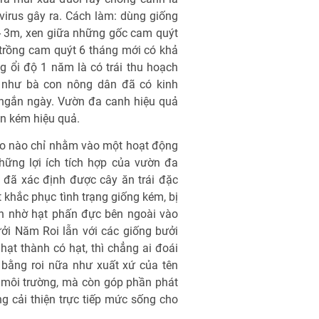
virus gây ra. Cách làm: dùng giống
 - 3m, xen giữa những gốc cam quýt
 trồng cam quýt 6 tháng mới có khả
g ổi độ 1 năm là có trái thu hoạch
g như bà con nông dân đã có kinh
 ngắn ngày. Vườn đa canh hiệu quả
ện kém hiệu quả.
áo nào chỉ nhằm vào một hoạt động
ững lợi ích tích hợp của vườn đa
 đã xác định được cây ăn trái đặc
 khắc phục tình trạng giống kém, bị
ấn nhờ hạt phấn đực bên ngoài vào
ởi Năm Roi lẫn với các giống bưởi
hạt thành có hạt, thì chẳng ai đoái
 bằng roi nữa như xuất xứ của tên
i môi trường, mà còn góp phần phát
ng cải thiện trực tiếp mức sống cho