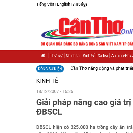
Tiếng Việt
|
English
|
ភាសាខ្មែរ
Thời sự
Chính trị
Kinh tế
Xã hội
An ninh-Pháp
Cần Thơ năng động và phát triể
DÒNG SỰ KIỆN
KINH TẾ
18/12/2007 - 16:36
Giải pháp nâng cao giá trị
ĐBSCL
ĐBSCL hiện có 325.000 ha trồng cây ăn trá