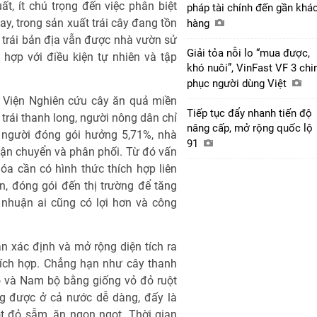
t, ít chú trọng đến việc phân biệt
pháp tài chính đến gần khá
ay, trong sản xuất trái cây đang tồn
hàng
n trái bản địa vẫn được nhà vườn sử
Giải tỏa nỗi lo “mua được,
h hợp với điều kiện tự nhiên và tập
khó nuôi”, VinFast VF 3 chi
phục người dùng Việt
g Viện Nghiên cứu cây ăn quả miền
Tiếp tục đẩy nhanh tiến độ
 trái thanh long, người nông dân chỉ
nâng cấp, mở rộng quốc lộ
; người đóng gói hưởng 5,71%, nhà
91
ận chuyển và phân phối. Từ đó vấn
hóa cần có hình thức thích hợp liên
ến, đóng gói đến thị trường để tăng
i nhuận ai cũng có lợi hơn và công
n xác định và mở rộng diện tích ra
thích hợp. Chẳng hạn như cây thanh
ộ và Nam bộ bằng giống vỏ đỏ ruột
ng được ở cả nước dễ dàng, đấy là
t đỏ sẫm, ăn ngon ngọt. Thời gian