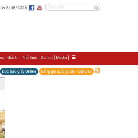
gày 8/08/2026
a - Giải trí
Thể thao
Du lịch
Media
Đọc báo giấy Online
Bảng giá quảng cáo - Đặt báo