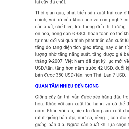
lại cây đã chặt.
Thời gian qua, phát triển sản xuất trái cây 
chính, vai trò của khoa học và công nghệ cò
sản xuất, chế biến, lưu thông đến thị trường.
ôn hòa, nông dân ĐBSCL hoàn toàn có thể khắ
tự như đối với quá trình phát triển sản xuất 
tăng do tăng diện tích gieo trồng, nay diện 
lượng nhờ tăng năng suất, tăng được giá bán
tháng 9-2007, Việt Nam đã đạt kỷ lục mới về
USD/tấn, tăng hơn năm trước 42 USD, đuổi kị
bán được 350 USD/tấn, hơn Thái Lan 7 USD.
QUAN TÂM NHIỀU ĐẾN GIỐNG
Giống cây ăn trái vẫn được xếp hàng đầu tron
hóa. Khác với sản xuất lúa hàng vụ có thể đổ
năm. Khác với rau, hiện ta đang sản xuất ch
rất ít giống bản địa, như sả, riềng...; còn đố
giống bản địa. Người sản xuất khi lựa chọn t