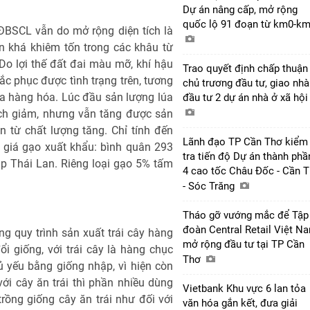
Dự án nâng cấp, mở rộng
quốc lộ 91 đoạn từ km0-k
ở ĐBSCL vẫn do mở rộng diện tích là
n khá khiêm tốn trong các khâu từ
 Do lợi thế đất đai màu mỡ, khí hậu
Trao quyết định chấp thuận
c phục được tình trạng trên, tương
chủ trương đầu tư, giao nhà
lúa hàng hóa. Lúc đầu sản lượng lúa
đầu tư 2 dự án nhà ở xã hộ
tích giảm, nhưng vẫn tăng được sản
 từ chất lượng tăng. Chỉ tính đến
Lãnh đạo TP Cần Thơ kiểm
 giá gạo xuất khẩu: bình quân 293
tra tiến độ Dự án thành phầ
p Thái Lan. Riêng loại gạo 5% tấm
4 cao tốc Châu Đốc - Cần 
- Sóc Trăng
Tháo gỡ vướng mắc để Tập
đoàn Central Retail Việt N
g quy trình sản xuất trái cây hàng
mở rộng đầu tư tại TP Cần
i giống, với trái cây là hàng chục
Thơ
ủ yếu bằng giống nhập, vì hiện còn
i với cây ăn trái thì phần nhiều dùng
Vietbank Khu vực 6 lan tỏa
rồng giống cây ăn trái như đối với
văn hóa gắn kết, đưa giải