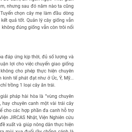
năm, nhưng sau đó năm nào ta cũng
t. Tuyển chọn cây mẹ làm đầu dòng
kết quả tốt. Quản lý cây giống vẫn
à không đúng giống vẫn còn trôi nổi
 đáp ứng kịp thời, đủ số lượng và
uận lợi cho việc chuyển giao giống
a không cho phép thực hiện chuyên
kinh tế phát đạt như ở Úc, Ý, Mỹ...
ỉ trồng 1 loại cây ăn trái.
giải pháp hài hòa là “vùng chuyên
, hay chuyên canh một vài trái cây
ể cho các hợp phần đa canh hỗ trợ
 Viện JIRCAS Nhật, Viện Nghiên cứu
ề xuất và giúp nông dân thực hiện
t ra mùi xua đuổi rầy chổng cánh là