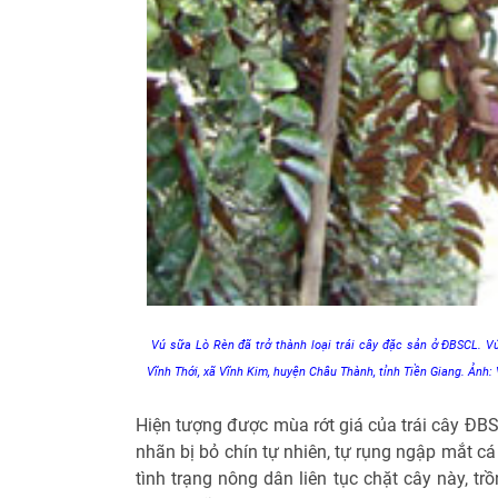
Vú sữa Lò Rèn đã trở thành loại trái cây đặc sản ở ĐBSCL. V
Vĩnh Thới, xã Vĩnh Kim, huyện Châu Thành, tỉnh Tiền Giang. Ản
Hiện tượng được mùa rớt giá của trái cây ĐBSC
nhãn bị bỏ chín tự nhiên, tự rụng ngập mắt cá
tình trạng nông dân liên tục chặt cây này, trồ