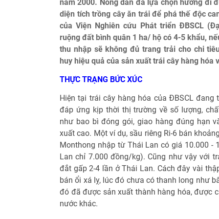
năm 2000. Nông dân đã lựa chọn hướng đi đún
diện tích trồng cây ăn trái để phá thế độc c
của Viện Nghiên cứu Phát triển ĐBSCL (Đ
ruộng đất bình quân 1 ha/ hộ có 4-5 khẩu, nế
thu nhập sẽ không đủ trang trải cho chi tiê
huy hiệu quả của sản xuất trái cây hàng hóa v
THỰC TRẠNG BỨC XÚC
Hiện tại trái cây hàng hóa của ĐBSCL đang th
đáp ứng kịp thời thị trường về số lượng, ch
như bao bì đóng gói, giao hàng đúng hạn và
xuất cao. Một ví dụ, sầu riêng Ri-6 bán khoản
Monthong nhập từ Thái Lan có giá 10.000 - 1
Lan chỉ 7.000 đồng/kg). Cũng như vậy với tr
đắt gấp 2-4 lần ở Thái Lan. Cách đây vài thập
bán ổi xá lỵ, lúc đó chưa có thanh long như b
đó đã được sản xuất thành hàng hóa, được cả
nước khác.