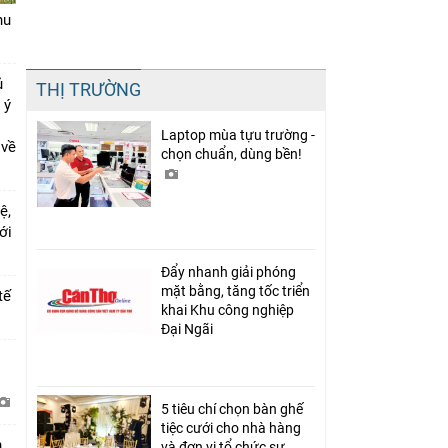
hu
Chia sẻ
ủ
THỊ TRƯỜNG
Facebook
 ý
Laptop mùa tựu trường -
 về
chọn chuẩn, dùng bền!
ệ,
mới
Đẩy nhanh giải phóng
mặt bằng, tăng tốc triển
tế
khai Khu công nghiệp
Đại Ngãi
i
5 tiêu chí chọn bàn ghế
tiệc cưới cho nhà hàng
h
và đơn vị tổ chức sự