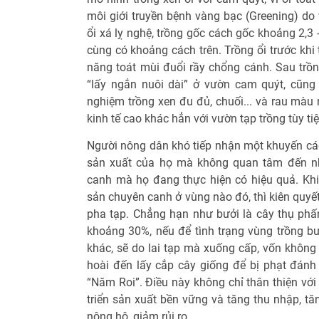
môi giới truyền bệnh vàng bạc (Greening) do 
ổi xá lỵ nghệ, trồng gốc cách gốc khoảng 2,3
cùng có khoảng cách trên. Trồng ổi trước khi
năng toát mùi đuổi rầy chổng cánh. Sau trồn
“lấy ngắn nuôi dài” ở vườn cam quýt, cũn
nghiệm trồng xen đu đủ, chuối... và rau màu
kinh tế cao khác hẳn với vườn tạp trồng tùy ti
Người nông dân khó tiếp nhận một khuyến c
sản xuất của họ mà không quan tâm đến nh
canh mà họ đang thực hiện có hiệu quả. Khi
sản chuyên canh ở vùng nào đó, thì kiên quyết
pha tạp. Chẳng hạn như bưởi là cây thụ ph
khoảng 30%, nếu để tình trạng vùng trồng bư
khác, sẽ do lai tạp mà xuống cấp, vốn không 
hoài đến lấy cắp cây giống để bị phạt đánh
“Năm Roi”. Điều này không chỉ thân thiện vớ
triển sản xuất bền vững và tăng thu nhập, tă
nông hộ, giảm rủi ro.