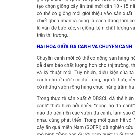
tạo chọn giống cây ăn trái mới cần 10 - 15 
có thể có giống mới giới thiệu vào sản xuấ
chiết ghép nhân ra cũng là cách đang làm có 
là vấn đề bức xúc, vì giống kém chất lượng v
trên thị trường.
HÀI HÒA GIỮA ĐA CANH VÀ CHUYÊN CANH
Chuyên canh mới có thể có nông sản hàng hóa
dễ đảm bảo chất lượng hơn cho thị trường, th
và kỹ thuật mới. Tuy nhiên, điều kiện của t
canh như ở nước có đất rộng, người thưa, nền 
có những vườn rộng hàng chục, hàng trăm ha ch
Trong thực tế sản xuất ở ĐBSCL đã thể hiện 
canh” thực hiện bởi nhiều “nông hộ đa canh”
nào đó trên nền các vườn đa canh, làm sao đ
nhau cùng phát triển. Trong mối quan hệ với
cây ăn quả miền Nam (SOFRI) đã nghiên cứu đ
mô hình trồng xen ổi với cam quýt; vì ổi toá