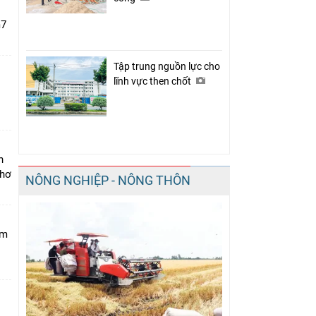
m7
Tập trung nguồn lực cho
lĩnh vực then chốt
i
n
Thơ
NÔNG NGHIỆP - NÔNG THÔN
am