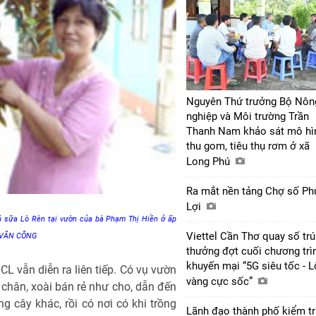
Nguyên Thứ trưởng Bộ Nôn
nghiệp và Môi trường Trần
Thanh Nam khảo sát mô hì
thu gom, tiêu thụ rơm ở xã
Long Phú
Ra mắt nền tảng Chợ số Ph
Lợi
ú sữa Lò Rèn tại vườn của bà Phạm Thị Hiền ở ấp
Viettel Cần Thơ quay số tr
h: VĂN CÔNG
thưởng đợt cuối chương trì
khuyến mại “5G siêu tốc - 
L vẫn diễn ra liên tiếp. Có vụ vườn
vàng cực sốc”
 chân, xoài bán rẻ như cho, dẫn đến
ng cây khác, rồi có nơi có khi trồng
Lãnh đạo thành phố kiểm tr