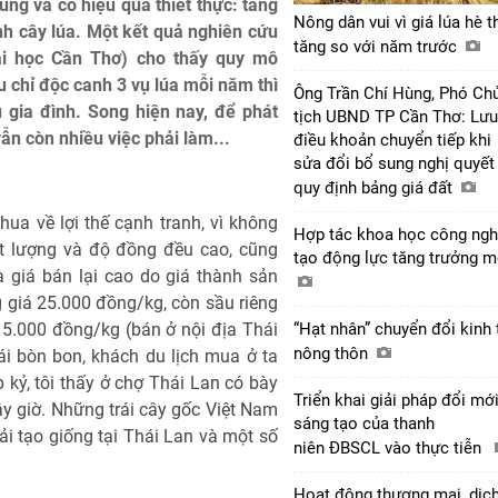
g và có hiệu quả thiết thực: tăng
Nông dân vui vì giá lúa hè t
anh cây lúa. Một kết quả nghiên cứu
tăng so với năm trước
ại học Cần Thơ) cho thấy quy mô
u chỉ độc canh 3 vụ lúa mỗi năm thì
Ông Trần Chí Hùng, Phó Ch
u gia đình. Song hiện nay, để phát
tịch UBND TP Cần Thơ: Lưu
ẫn còn nhiều việc phải làm...
điều khoản chuyển tiếp khi
sửa đổi bổ sung nghị quyết
quy định bảng giá đất
ua về lợi thế cạnh tranh, vì không
Hợp tác khoa học công ngh
ất lượng và độ đồng đều cao, cũng
tạo động lực tăng trưởng 
 giá bán lại cao do giá thành sản
g giá 25.000 đồng/kg, còn sầu riêng
5.000 đồng/kg (bán ở nội địa Thái
“Hạt nhân” chuyển đổi kinh 
nông thôn
ái bòn bon, khách du lịch mua ở ta
 kỷ, tôi thấy ở chợ Thái Lan có bày
Triển khai giải pháp đổi mớ
ây giờ. Những trái cây gốc Việt Nam
sáng tạo của thanh
i tạo giống tại Thái Lan và một số
niên ĐBSCL vào thực tiễn
Hoạt động thương mại, dịc