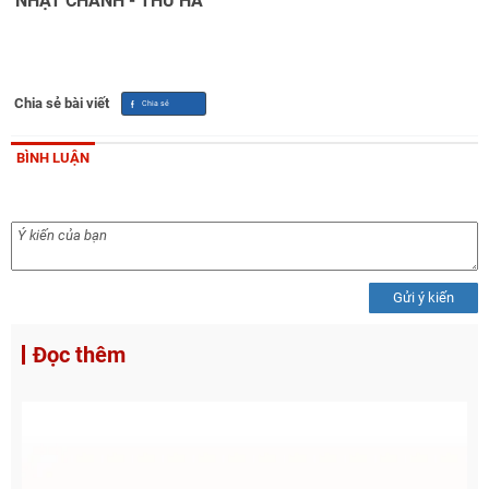
 NHẬT CHÁNH - THU HÀ
Chia sẻ bài viết
BÌNH LUẬN
Gửi ý kiến
Đọc thêm