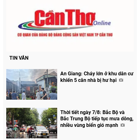
TIN VẮN
An Giang: Cháy lớn ở khu dân cư
khiến 5 căn nhà bị hư hại
Chia sẻ
Facebook
Thời tiết ngày 7/8: Bắc Bộ và
Bắc Trung Bộ tiếp tục mưa dông,
nhiều vùng biển gió mạnh