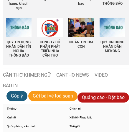
hàng, khách
báo
THÔNG BÁO
sạn
QUỸ TÍN DỤNG
CÔNG TY CỔ
NHẮN TIN TÌM
QUỸ TÍN DỤNG
NHÂN DÂN TÍN
PHẦN PHÁT
CON
NHÂN DÂN
NGHĨA
TRIỂN NHÀ
MEKONG
THÔNG BÁO
CẦN THƠ
CẦN THƠ KHMER NGỮ
CANTHO NEWS
VIDEO
BÁO IN
Góp ý
Gửi bài về toà soạn
Quảng cáo - Đặt báo
Thời sự
Chính trị
Kinh tế
Xã hội - Pháp luật
Quốc phòng - An ninh
Thế giới