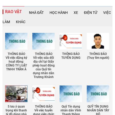
RAO VẶT
NHÀ ĐẤT
HỌC HÀNH
XE
ĐIỆN TỬ
VIỆC
LÀM
KHÁC
THÔNG BÁO
THÔNG BÁO
THÔNG BÁO
THÔNG BÁO
Về việc đăng ký
Về việc sửa đổi
TUYỂN DỤNG
(Truy tìm người)
hoạt động:
địa chỉ tại Giấy
CÔNG TY LUẬT
phép họat động
TNHH TRẦN Á
của Quỹ tín
dụng nhân dân
Trường Khánh
5 lưu ý quan
THÔNG BÁO
Quỹ Tín dụng
QUỸ TÍN DỤNG
trọng khi thanh
Về việc tuyển
nhân dân Vĩnh
NHÂN DÂN TÂY
lý đồ dùng nhà
dụng viên chức
Thạnh thông
ĐÔ