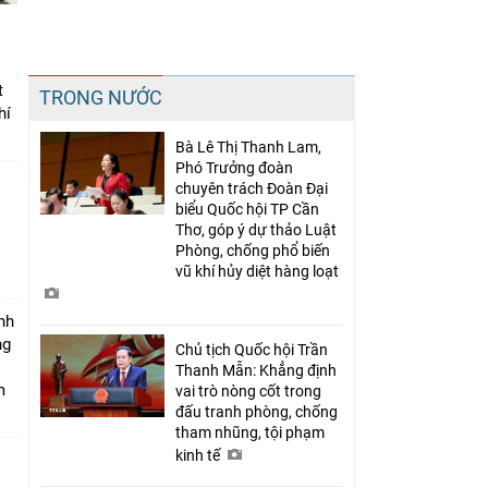
Chia sẻ
t
TRONG NƯỚC
Facebook
hí
Bà Lê Thị Thanh Lam,
Phó Trưởng đoàn
chuyên trách Đoàn Đại
biểu Quốc hội TP Cần
Thơ, góp ý dự thảo Luật
Phòng, chống phổ biến
vũ khí hủy diệt hàng loạt
nh
ng
Chủ tịch Quốc hội Trần
Thanh Mẫn: Khẳng định
m
vai trò nòng cốt trong
đấu tranh phòng, chống
tham nhũng, tội phạm
kinh tế