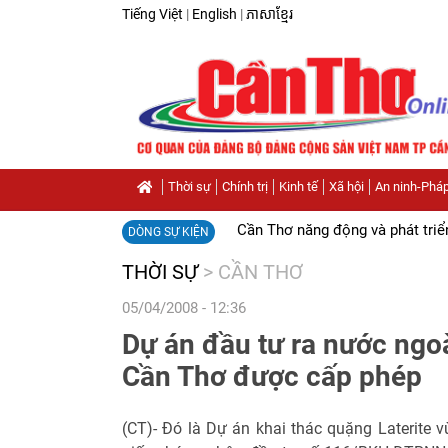
Tiếng Việt
|
English
|
ភាសាខ្មែរ
Thời sự
Chính trị
Kinh tế
Xã hội
An ninh-Pháp
Cần Thơ năng động và phát triể
DÒNG SỰ KIỆN
THỜI SỰ
>
CẦN THƠ
05/04/2008 - 12:36
Dự án đầu tư ra nước ngoà
Cần Thơ được cấp phép
(CT)- Đó là Dự án khai thác quặng Laterite 