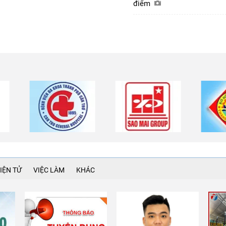
điểm
IỆN TỬ
VIỆC LÀM
KHÁC