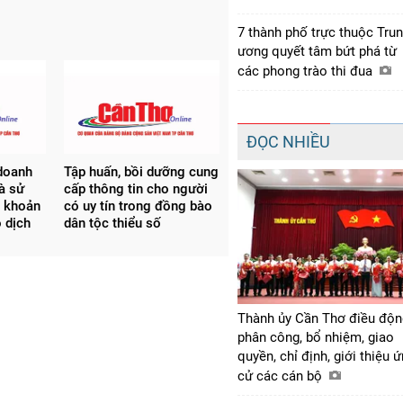
7 thành phố trực thuộc Tru
ương quyết tâm bứt phá từ
các phong trào thi đua
ĐỌC NHIỀU
doanh
Tập huấn, bồi dưỡng cung
à sử
cấp thông tin cho người
ài khoản
có uy tín trong đồng bào
 dịch
dân tộc thiểu số
Thành ủy Cần Thơ điều độn
phân công, bổ nhiệm, giao
quyền, chỉ định, giới thiệu 
cử các cán bộ