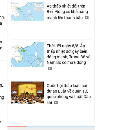
Áp thấp nhiệt đới trên
Biển Đông có khả năng
nh,
mạnh lên thành bão
a
án
Thời tiết ngày 8/8: Áp
ng
thấp nhiệt đới gây biển
động mạnh, Trung Bộ và
Nam Bộ có mưa dông
g,
Quốc hội thảo luận hai
dự án Luật về quân sự,
quốc phòng và Luật Dầu
ứng
khí
n