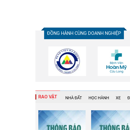
ĐỒNG HÀNH CÙNG DOANH NGHIỆP
RAO VẶT
NHÀ ĐẤT
HỌC HÀNH
XE
Đ