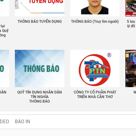
THÔNG BÁO TUYỂN DỤNG
THÔNG BÁO (Truy tìm người)
5 lưu
 tại
lý đ
a Quỹ
ường
 DÂN
QUỸ TÍN DỤNG NHÂN DÂN
CÔNG TY CỔ PHẦN PHÁT
N
TÍN NGHĨA
TRIỂN NHÀ CẦN THƠ
THÔNG BÁO
IDEO
BÁO IN