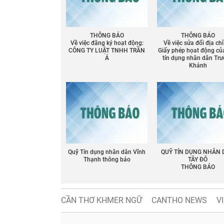
THÔNG BÁO
THÔNG BÁO
Về việc đăng ký hoạt động:
Về việc sửa đổi địa chỉ
CÔNG TY LUẬT TNHH TRẦN
Giấy phép họat động củ
Á
tín dụng nhân dân Tr
Khánh
Quỹ Tín dụng nhân dân Vĩnh
QUỸ TÍN DỤNG NHÂN
Thạnh thông báo
TÂY ĐÔ
THÔNG BÁO
CẦN THƠ KHMER NGỮ
CANTHO NEWS
V