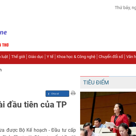
Thứ bảy, n
 luật
Thế giới
Giáo dục
Y tế
Khoa học & Công nghệ
Chuyển đổi số
Văn hó
n
TIÊU ĐIỂM
i đầu tiên của TP
vừa được Bộ Kế hoạch - Đầu tư cấp