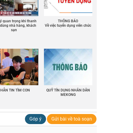
 ý quan trọng khi thanh
THÔNG BÁO
ồ dùng nhà hàng, khách
Về việc tuyển dụng viên chức
sạn
HẮN TIN TÌM CON
QUỸ TÍN DỤNG NHÂN DÂN
MEKONG
Góp ý
Gửi bài về toà soạn