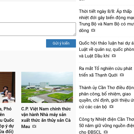
Thời tiết ngày 8/8: Áp thấp
nhiệt đới gây biển động mạ
Trung Bộ và Nam Bộ có mư
dông
Quốc hội thảo luận hai dự 
Gửi ý kiến
Luật về quân sự, quốc phò
và Luật Dầu khí
Ra mắt Tổ nghiên cứu phát
triển xã Thạnh Quới
Thành ủy Cần Thơ điều độn
phân công, bổ nhiệm, giao
quyền, chỉ định, giới thiệu 
cử các cán bộ
, Phó
C.P. Việt Nam chính thức
yên
vận hành Nhà máy sản
Công ty Nhiệt điện Cần Thơ
ểu Quốc
xuất thức ăn thủy sản Cà
50 năm giữ vững nguồn điệ
óp ý dự
Mau
sửa đổi)
cho ĐBSCL