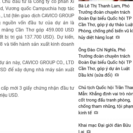
Chủ đầu tư là Công ty cổ phần Xi
Bà Lê Thị Thanh Lam, Phó
td, Vương quốc Campuchia hợp tác
Trưởng đoàn chuyên trách
., Ltd (tên giao dịch CAVICO GROUP
Đoàn Đại biểu Quốc hội TP
ng nguồn vốn đầu tư của dự án là
Cần Thơ, góp ý dự thảo Luậ
Xi măng Cần Thơ góp 459.000 USD
Phòng, chống phổ biến vũ k
 bị trị giá 137.700 USD). Dự kiến,
hủy diệt hàng loạt
8 và tiến hành sản xuất kinh doanh
Ông Đào Chí Nghĩa, Phó
Trưởng đoàn chuyên trách
 dự án này, CAVICO GROUP CO., LTD
Đoàn Đại biểu Quốc hội TP
Cần Thơ, góp ý dự án Luật
 USD để xây dựng nhà máy sản xuất
Dầu khí (sửa đổi)
Chủ tịch Quốc hội Trần Tha
 cấp mới 3 giấy chứng nhận đầu tư
Mẫn: Khẳng định vai trò nò
riệu USD.
cốt trong đấu tranh phòng,
chống tham nhũng, tội phạ
kinh tế
Khai mạc Đại giới đàn Bửu
Lai