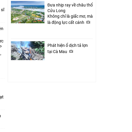
Đưa nhịp ray về châu thổ
 sĩ
Cửu Long
Không chỉ là giấc mơ, mà
là động lực cất cánh
ên
ực
Phát hiện ổ dịch tả lợn
P
tại Cà Mau
,
i
ạt
m