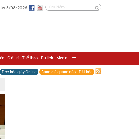
gày 8/08/2026
a - Giải trí
Thể thao
Du lịch
Media
Đọc báo giấy Online
Bảng giá quảng cáo - Đặt báo