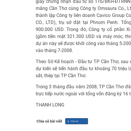
giấy chứng nhận đầu tư số 116/BKH-ĐTRNN. 
măng Cần Thơ cùng Công ty Omsaura Co., L
thành lập Công ty liên doanh Cavico Group Co
CO., LTD), trụ sở đặt tại Phnom Penh. Tổ
900.000 USD. Trong đó, Công ty cổ phần 
(gồm tiền mặt 321.300 USD và máy móc, thiết
dự án này sẽ được khởi công vào tháng 5-200
vào tháng 7-2008.
Theo Sở Kế hoạch - Đầu tư TP Cần Thơ, sau
dự kiến sẽ tiến hành đầu tư khoảng 70 triệu
sắt, thép tại TP Cần Thơ.
Trong 3 tháng đầu năm 2008, TP Cần Thơ đã
trực tiếp nước ngoài với tổng vốn đăng ký 16 t
THANH LONG
Chia sẻ bài viết