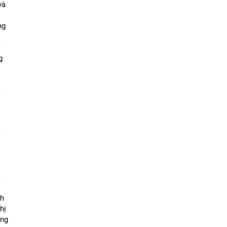
và
ang
g
ộ
nh
hị
ọng