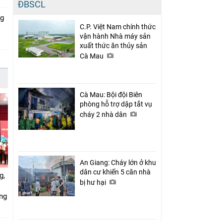
ĐBSCL
ng
C.P. Việt Nam chính thức
vận hành Nhà máy sản
xuất thức ăn thủy sản
Cà Mau
Cà Mau: Bội đội Biên
phòng hỗ trợ dập tắt vụ
cháy 2 nhà dân
An Giang: Cháy lớn ở khu
dân cư khiến 5 căn nhà
g,
bị hư hại
ứng