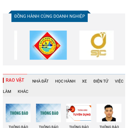
ĐỒNG HÀNH CÙNG DOANH NGHIỆP
RAO VẶT
NHÀ ĐẤT
HỌC HÀNH
XE
ĐIỆN TỬ
VIỆC
LÀM
KHÁC
THÔNG BÁO
THÔNG BÁO
THÔNG BÁO
THÔNG BÁO