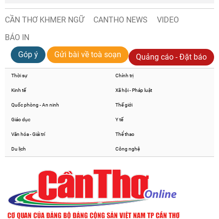
CẦN THƠ KHMER NGỮ
CANTHO NEWS
VIDEO
BÁO IN
Góp ý
Gửi bài về toà soạn
Quảng cáo - Đặt báo
Thời sự
Chính trị
Kinh tế
Xã hội - Pháp luật
Quốc phòng - An ninh
Thế giới
Giáo dục
Y tế
Văn hóa - Giải trí
Thể thao
Du lịch
Công nghệ