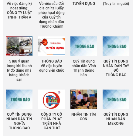
Về việc đăng ký
Về việc sửa đổi
TUYỂN DỤNG
(Truy tìm người)
hoạt động:
địa chỉ tại Giấy
CÔNG TY LUẬT
phép họat động
TNHH TRẦN Á
của Quỹ tín
dụng nhân dân
Trường Khánh
5 lưu ý quan
THÔNG BÁO
Quỹ Tín dụng
QUỸ TÍN DỤNG
trọng khi thanh
Về việc tuyển
nhân dân Vĩnh
NHÂN DÂN TÂY
lý đồ dùng nhà
dụng viên chức
Thạnh thông
ĐÔ
hàng, khách
báo
THÔNG BÁO
sạn
QUỸ TÍN DỤNG
CÔNG TY CỔ
NHẮN TIN TÌM
QUỸ TÍN DỤNG
NHÂN DÂN TÍN
PHẦN PHÁT
CON
NHÂN DÂN
NGHĨA
TRIỂN NHÀ
MEKONG
THÔNG BÁO
CẦN THƠ