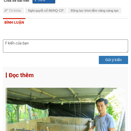
Chia sẻ bài viết
Từ khóa
Nghị quyết số 86/NQ-CP
Động lực khơi tiềm năng sáng tạo
BÌNH LUẬN
Gửi ý kiến
Đọc thêm