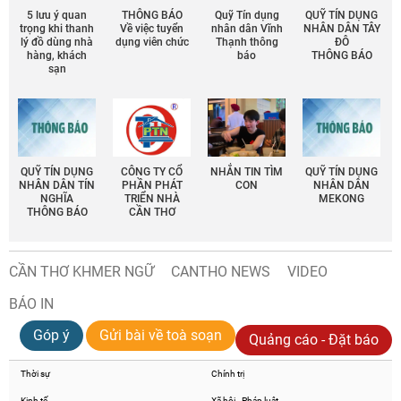
5 lưu ý quan
THÔNG BÁO
Quỹ Tín dụng
QUỸ TÍN DỤNG
trọng khi thanh
Về việc tuyển
nhân dân Vĩnh
NHÂN DÂN TÂY
lý đồ dùng nhà
dụng viên chức
Thạnh thông
ĐÔ
hàng, khách
báo
THÔNG BÁO
sạn
QUỸ TÍN DỤNG
CÔNG TY CỔ
NHẮN TIN TÌM
QUỸ TÍN DỤNG
NHÂN DÂN TÍN
PHẦN PHÁT
CON
NHÂN DÂN
NGHĨA
TRIỂN NHÀ
MEKONG
THÔNG BÁO
CẦN THƠ
CẦN THƠ KHMER NGỮ
CANTHO NEWS
VIDEO
BÁO IN
Góp ý
Gửi bài về toà soạn
Quảng cáo - Đặt báo
Thời sự
Chính trị
Kinh tế
Xã hội - Pháp luật