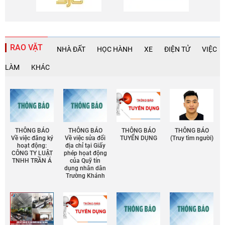
RAO VẶT
NHÀ ĐẤT
HỌC HÀNH
XE
ĐIỆN TỬ
VIỆC
LÀM
KHÁC
THÔNG BÁO
THÔNG BÁO
THÔNG BÁO
THÔNG BÁO
Về việc đăng ký
Về việc sửa đổi
TUYỂN DỤNG
(Truy tìm người)
hoạt động:
địa chỉ tại Giấy
CÔNG TY LUẬT
phép họat động
TNHH TRẦN Á
của Quỹ tín
dụng nhân dân
Trường Khánh