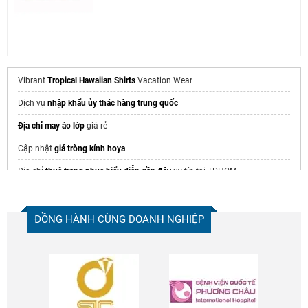
Vibrant
Tropical Hawaiian Shirts
Vacation Wear
Dịch vụ
nhập khẩu ủy thác hàng trung quốc
Địa chỉ may áo lớp
giá rẻ
Cập nhật
giá tròng kính hoya
Địa chỉ
thuê trang phục biểu diễn gần đây
uy tín tại TPHCM
Xưởng may
may áo đồng phục học sinh
đồng phục đại học văn hiến
ĐỒNG HÀNH CÙNG DOANH NGHIỆP
Trang chủ Nam Phương
https://dongphucnamphuong.com/
mẫu đồng phục spa đẹp
Áo sơ mi đồng phục đẹp
2026
Thuê áo dài kỷ yếu
HCM