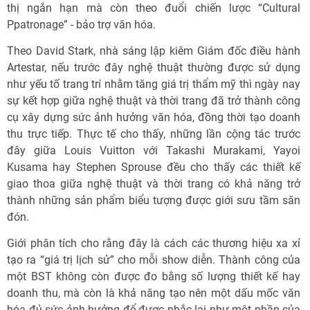
thị ngắn hạn mà còn theo đuổi chiến lược “Cultural
Ppatronage” - bảo trợ văn hóa.
Theo David Stark, nhà sáng lập kiêm Giám đốc điều hành
Artestar, nếu trước đây nghệ thuật thường được sử dụng
như yếu tố trang trí nhằm tăng giá trị thẩm mỹ thì ngày nay
sự kết hợp giữa nghệ thuật và thời trang đã trở thành công
cụ xây dựng sức ảnh hưởng văn hóa, đồng thời tạo doanh
thu trực tiếp. Thực tế cho thấy, những lần cộng tác trước
đây giữa Louis Vuitton với Takashi Murakami, Yayoi
Kusama hay Stephen Sprouse đều cho thấy các thiết kế
giao thoa giữa nghệ thuật và thời trang có khả năng trở
thành những sản phẩm biểu tượng được giới sưu tầm săn
đón.
Giới phân tích cho rằng đây là cách các thương hiệu xa xỉ
tạo ra “giá trị lịch sử” cho mỗi show diễn. Thành công của
một BST không còn được đo bằng số lượng thiết kế hay
doanh thu, mà còn là khả năng tạo nên một dấu mốc văn
hóa đủ sức ảnh hưởng để được nhắc lại như một phần của