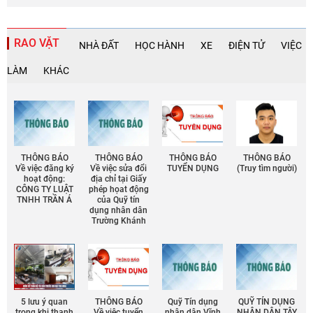
RAO VẶT
NHÀ ĐẤT
HỌC HÀNH
XE
ĐIỆN TỬ
VIỆC
LÀM
KHÁC
THÔNG BÁO
THÔNG BÁO
THÔNG BÁO
THÔNG BÁO
Về việc đăng ký
Về việc sửa đổi
TUYỂN DỤNG
(Truy tìm người)
hoạt động:
địa chỉ tại Giấy
CÔNG TY LUẬT
phép họat động
TNHH TRẦN Á
của Quỹ tín
dụng nhân dân
Trường Khánh
5 lưu ý quan
THÔNG BÁO
Quỹ Tín dụng
QUỸ TÍN DỤNG
trọng khi thanh
Về việc tuyển
nhân dân Vĩnh
NHÂN DÂN TÂY