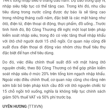
144% tổng nhập siêu 6 tháng đầu năm. Dự báo trong quý IV,
nhập siêu tiếp tục có thể tăng cao. Trong khi đó, nhu cầu
tiêu dùng trong nước cũng được dự báo là sẽ tăng cao
trong những tháng cuối năm, đặc biệt là các mặt hàng như
ôtô, điện tử, điện thoại di động, thực phẩm, đồ uống...Trước
tình hình đó, Bộ Công Thương đề nghị một loạt biện pháp
kiểm soát nhập siêu, trong đó có việc tăng thuế nhập khẩu
với ôtô chở người dưới 15 chỗ ngồi. Cơ quan này cũng đề
xuất đưa điện thoại di động vào nhóm chịu thuế tiêu thụ
đặc biệt để hạn chế tiêu dùng.
Do đó, việc điều chỉnh thuế suất đối với mặt hàng ôtô
nguyên chiếc, theo Bộ Công Thương có thể góp phần kiểm
soát nhập siêu ở mức 20% trên tổng kim ngạch nhập khẩu.
Ngoài việc điều chỉnh thuế, cơ quan này cũng cho rằng nên
sớm bãi bỏ biện pháp kích cầu đối với ôtô nguyên chiếc từ
15 chỗ ngồi trở xuống, nghĩa là không tiếp tục chính sách
giảm 50% thuế VAT và 50% phí trước bạ.
UYÊN HƯƠNG
(TTXVN)