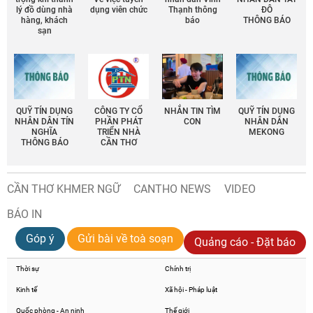
lý đồ dùng nhà
dụng viên chức
Thạnh thông
ĐÔ
hàng, khách
báo
THÔNG BÁO
sạn
QUỸ TÍN DỤNG
CÔNG TY CỔ
NHẮN TIN TÌM
QUỸ TÍN DỤNG
NHÂN DÂN TÍN
PHẦN PHÁT
CON
NHÂN DÂN
NGHĨA
TRIỂN NHÀ
MEKONG
THÔNG BÁO
CẦN THƠ
CẦN THƠ KHMER NGỮ
CANTHO NEWS
VIDEO
BÁO IN
Góp ý
Gửi bài về toà soạn
Quảng cáo - Đặt báo
Thời sự
Chính trị
Kinh tế
Xã hội - Pháp luật
Quốc phòng - An ninh
Thế giới