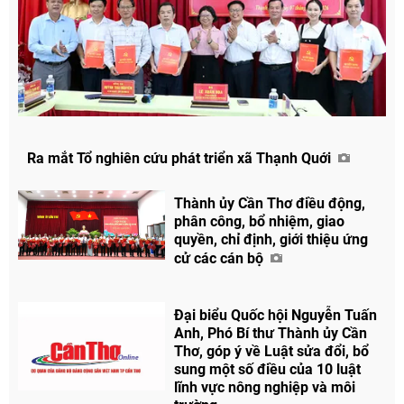
Ra mắt Tổ nghiên cứu phát triển xã Thạnh Quới
Thành ủy Cần Thơ điều động,
phân công, bổ nhiệm, giao
quyền, chỉ định, giới thiệu ứng
cử các cán bộ
Chia sẻ
Facebook
Đại biểu Quốc hội Nguyễn Tuấn
Anh, Phó Bí thư Thành ủy Cần
Thơ, góp ý về Luật sửa đổi, bổ
sung một số điều của 10 luật
lĩnh vực nông nghiệp và môi