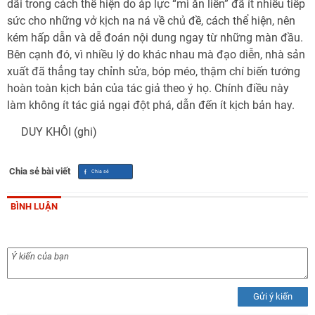
dãi trong cách thể hiện do áp lực “mì ăn liền” đã ít nhiều tiếp
sức cho những vở kịch na ná về chủ đề, cách thể hiện, nên
kém hấp dẫn và dễ đoán nội dung ngay từ những màn đầu.
Bên cạnh đó, vì nhiều lý do khác nhau mà đạo diễn, nhà sản
xuất đã thẳng tay chỉnh sửa, bóp méo, thậm chí biến tướng
hoàn toàn kịch bản của tác giả theo ý họ. Chính điều này
làm không ít tác giả ngại đột phá, dẫn đến ít kịch bản hay.
DUY KHÔI (ghi)
Chia sẻ bài viết
BÌNH LUẬN
Gửi ý kiến