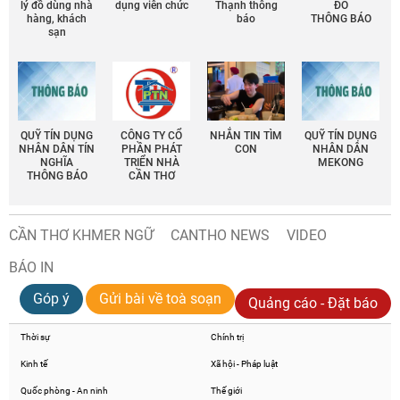
lý đồ dùng nhà
dụng viên chức
Thạnh thông
ĐÔ
hàng, khách
báo
THÔNG BÁO
sạn
QUỸ TÍN DỤNG
CÔNG TY CỔ
NHẮN TIN TÌM
QUỸ TÍN DỤNG
NHÂN DÂN TÍN
PHẦN PHÁT
CON
NHÂN DÂN
NGHĨA
TRIỂN NHÀ
MEKONG
THÔNG BÁO
CẦN THƠ
CẦN THƠ KHMER NGỮ
CANTHO NEWS
VIDEO
BÁO IN
Góp ý
Gửi bài về toà soạn
Quảng cáo - Đặt báo
Thời sự
Chính trị
Kinh tế
Xã hội - Pháp luật
Quốc phòng - An ninh
Thế giới