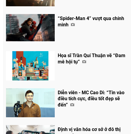
“Spider-Man 4” vượt qua chính
mình
Họa sĩ Trần Quí Thuận vẽ “Đam
mê hội tụ”
Diễn viên - MC Cao Di: “Tin vào
điều tích cực, điều tốt đẹp sẽ
đến”
Định vị văn hóa cơ sở ở đô thị