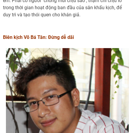
em. Phải có người "chống mũi chịu sào", thậm chí chịu lỗ
trong thời gian hoạt động ban đầu của sân khấu kịch, để
duy trì và tạo thói quen cho khán giả.
Biên kịch Võ Bá Tân: Đừng dễ dãi