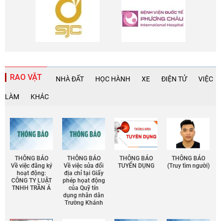
RAO VẶT
NHÀ ĐẤT
HỌC HÀNH
XE
ĐIỆN TỬ
VIỆC
LÀM
KHÁC
THÔNG BÁO
THÔNG BÁO
THÔNG BÁO
THÔNG BÁO
Về việc đăng ký
Về việc sửa đổi
TUYỂN DỤNG
(Truy tìm người)
hoạt động:
địa chỉ tại Giấy
CÔNG TY LUẬT
phép họat động
TNHH TRẦN Á
của Quỹ tín
dụng nhân dân
Trường Khánh