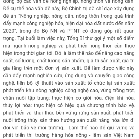
đồng bộ các vấn đề nông nghiệp, nông thôn và nông dân.
Để cụ thể hóa vấn đề này, Bộ Chính trị đã chỉ đạo xây dựng
đề án “Nông nghiệp, nông dân, nông thôn trong quá trình
đẩy mạnh công nghiệp hóa, hiện đại hóa đất nước đến năm
2020”, trong đó Bộ NN và PTNT có đóng góp rất quan
trọng. Tại buổi làm việc này, Tổng Bí thư gợi ý một số điểm
mà ngành nông nghiệp và phát triển nông thôn cần thực
hiện trong thời gian tới. Đó là làm thế nào để nâng cao năng
suất, số lượng, chất lượng sản phẩm, giá trị sản xuất, giá trị
gia tăng trên một đơn vị sản xuất. Để làm được việc này
cần đẩy mạnh nghiên cứu, ứng dụng và chuyển giao công
nghệ, tiến bộ kỹ thuật vào sản xuất; tổ chức lại sản xuất;
phát triển khu nông nghiệp công nghệ cao, vùng trồng trọt,
chăn nuôi tập trung; thực hiện cơ giới hóa, điện khí hóa,
thủy lợi hóa; thực hiện có hiệu quả chương trình bảo vệ,
phát triển và khai thác bền vững rừng sản xuất; phát triển
nuôi trồng thủy sản theo hướng sản xuất hàng hóa lớn đi
đôi với bảo vệ môi trường... Làm thế nào để giữ vững và
phát triển thị trường hàng hóa nông - lâm sản Việt Nam