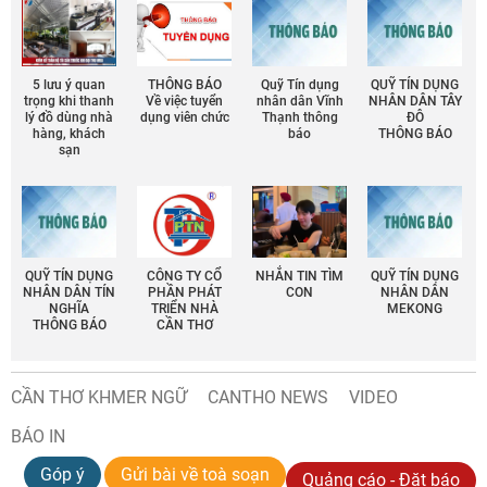
5 lưu ý quan
THÔNG BÁO
Quỹ Tín dụng
QUỸ TÍN DỤNG
trọng khi thanh
Về việc tuyển
nhân dân Vĩnh
NHÂN DÂN TÂY
lý đồ dùng nhà
dụng viên chức
Thạnh thông
ĐÔ
hàng, khách
báo
THÔNG BÁO
sạn
QUỸ TÍN DỤNG
CÔNG TY CỔ
NHẮN TIN TÌM
QUỸ TÍN DỤNG
NHÂN DÂN TÍN
PHẦN PHÁT
CON
NHÂN DÂN
NGHĨA
TRIỂN NHÀ
MEKONG
THÔNG BÁO
CẦN THƠ
CẦN THƠ KHMER NGỮ
CANTHO NEWS
VIDEO
BÁO IN
Góp ý
Gửi bài về toà soạn
Quảng cáo - Đặt báo