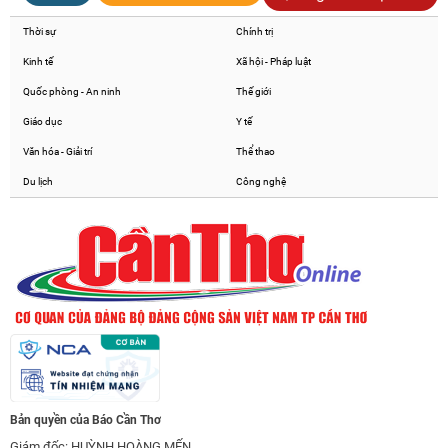
Thời sự
Chính trị
Kinh tế
Xã hội - Pháp luật
Quốc phòng - An ninh
Thế giới
Giáo dục
Y tế
Văn hóa - Giải trí
Thể thao
Du lịch
Công nghệ
Bản quyền của Báo Cần Thơ
Giám đốc: HUỲNH HOÀNG MẾN