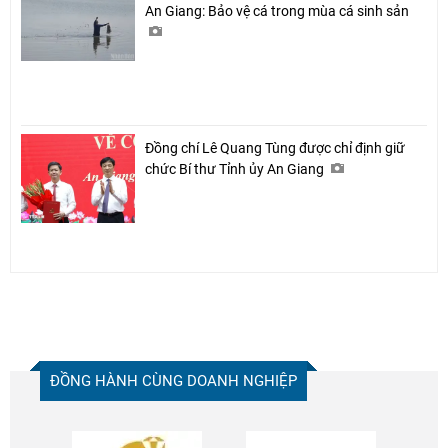
An Giang: Bảo vệ cá trong mùa cá sinh sản
Đồng chí Lê Quang Tùng được chỉ định giữ
chức Bí thư Tỉnh ủy An Giang
ĐỒNG HÀNH CÙNG DOANH NGHIỆP