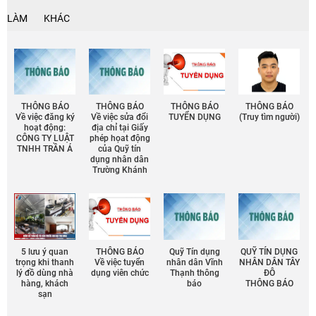
LÀM
KHÁC
THÔNG BÁO
THÔNG BÁO
THÔNG BÁO
THÔNG BÁO
Về việc đăng ký
Về việc sửa đổi
TUYỂN DỤNG
(Truy tìm người)
hoạt động:
địa chỉ tại Giấy
CÔNG TY LUẬT
phép họat động
TNHH TRẦN Á
của Quỹ tín
dụng nhân dân
Trường Khánh
5 lưu ý quan
THÔNG BÁO
Quỹ Tín dụng
QUỸ TÍN DỤNG
trọng khi thanh
Về việc tuyển
nhân dân Vĩnh
NHÂN DÂN TÂY
lý đồ dùng nhà
dụng viên chức
Thạnh thông
ĐÔ
hàng, khách
báo
THÔNG BÁO
sạn