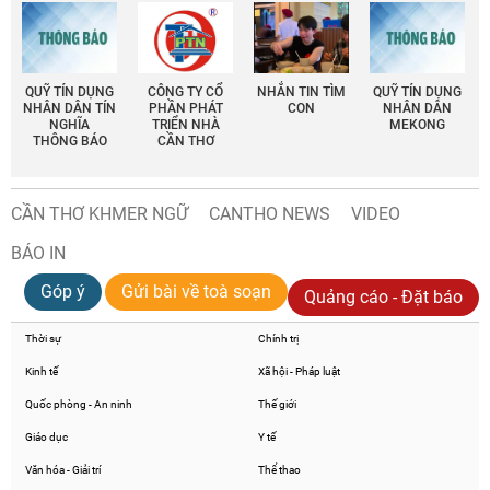
QUỸ TÍN DỤNG
CÔNG TY CỔ
NHẮN TIN TÌM
QUỸ TÍN DỤNG
NHÂN DÂN TÍN
PHẦN PHÁT
CON
NHÂN DÂN
NGHĨA
TRIỂN NHÀ
MEKONG
THÔNG BÁO
CẦN THƠ
CẦN THƠ KHMER NGỮ
CANTHO NEWS
VIDEO
BÁO IN
Góp ý
Gửi bài về toà soạn
Quảng cáo - Đặt báo
Thời sự
Chính trị
Kinh tế
Xã hội - Pháp luật
Quốc phòng - An ninh
Thế giới
Giáo dục
Y tế
Văn hóa - Giải trí
Thể thao