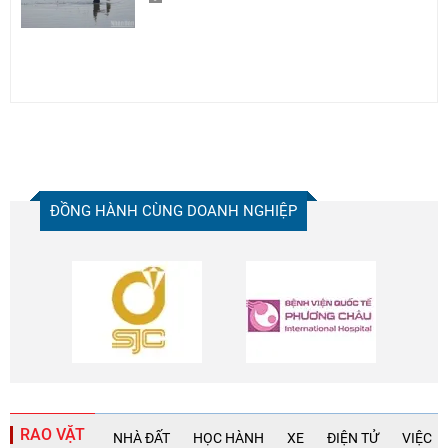
ĐỒNG HÀNH CÙNG DOANH NGHIỆP
RAO VẶT
NHÀ ĐẤT
HỌC HÀNH
XE
ĐIỆN TỬ
VIỆC