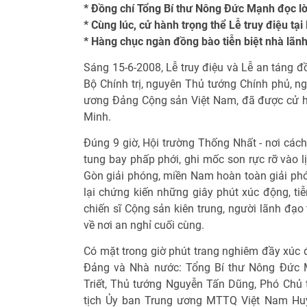
* Đồng chí Tổng Bí thư Nông Đức Mạnh đọc lờ
* Cùng lúc, cử hành trọng thể Lễ truy điệu tạ
* Hàng chục ngàn đồng bào tiễn biệt nhà lãn
Sáng 15-6-2008, Lễ truy điệu và Lễ an táng đ
Bộ Chính trị, nguyên Thủ tướng Chính phủ, 
ương Đảng Cộng sản Việt Nam, đã được cử hà
Minh.
Đúng 9 giờ, Hội trường Thống Nhất - nơi các
tung bay phấp phới, ghi mốc son rực rỡ vào l
Gòn giải phóng, miền Nam hoàn toàn giải phó
lại chứng kiến những giây phút xúc động, ti
chiến sĩ Cộng sản kiên trung, người lãnh đạo
về nơi an nghỉ cuối cùng.
Có mặt trong giờ phút trang nghiêm đầy xúc 
Đảng và Nhà nước: Tổng Bí thư Nông Đức 
Triết, Thủ tướng Nguyễn Tấn Dũng, Phó Chủ 
tịch Ủy ban Trung ương MTTQ Việt Nam Huỳ