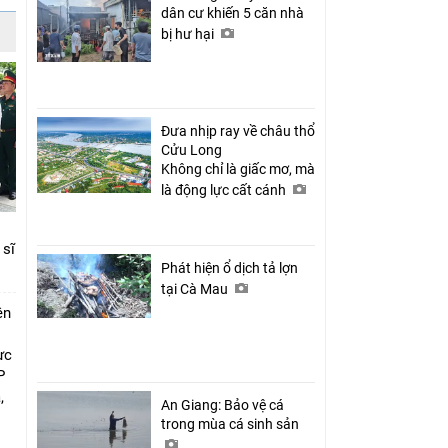
dân cư khiến 5 căn nhà
bị hư hại
Đưa nhịp ray về châu thổ
Cửu Long
Không chỉ là giấc mơ, mà
là động lực cất cánh
 sĩ
Phát hiện ổ dịch tả lợn
tại Cà Mau
ên
ực
P
,
An Giang: Bảo vệ cá
i
trong mùa cá sinh sản