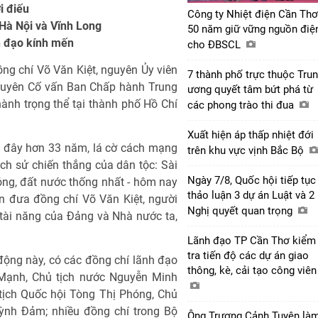
i điếu
Công ty Nhiệt điện Cần Thơ
i Hà Nội và Vĩnh Long
50 năm giữ vững nguồn điệ
h đạo kính mến
cho ĐBSCL
ồng chí Võ Văn Kiệt, nguyên Ủy viên
7 thành phố trực thuộc Tru
nguyên Cố vấn Ban Chấp hành Trung
ương quyết tâm bứt phá từ
nh trọng thể tại thành phố Hồ Chí
các phong trào thi đua
Xuất hiện áp thấp nhiệt đới
h đây hơn 33 năm, lá cờ cách mạng
trên khu vực vịnh Bắc Bộ
ịch sử chiến thắng của dân tộc: Sài
Ngày 7/8, Quốc hội tiếp tục
ng, đất nước thống nhất - hôm nay
thảo luận 3 dự án Luật và 2
ễn đưa đồng chí Võ Văn Kiệt, người
Nghị quyết quan trọng
 tài năng của Đảng và Nhà nước ta,
Lãnh đạo TP Cần Thơ kiểm
tra tiến độ các dự án giao
động này, có các đồng chí lãnh đạo
thông, kè, cải tạo công viê
Mạnh, Chủ tịch nước Nguyễn Minh
tịch Quốc hội Tòng Thị Phóng, Chủ
nh Đảm; nhiều đồng chí trong Bộ
Ông Trương Cảnh Tuyên là