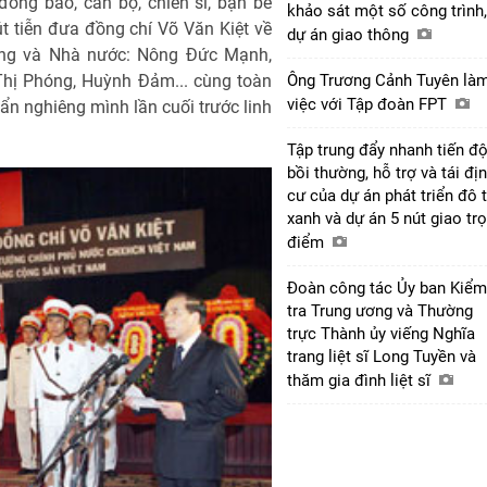
ồng bào, cán bộ, chiến sĩ, bạn bè
khảo sát một số công trình,
t tiễn đưa đồng chí Võ Văn Kiệt về
dự án giao thông
ảng và Nhà nước: Nông Đức Mạnh,
Thị Phóng, Huỳnh Đảm... cùng toàn
Ông Trương Cảnh Tuyên là
việc với Tập đoàn FPT
ẩn nghiêng mình lần cuối trước linh
Tập trung đẩy nhanh tiến đ
bồi thường, hỗ trợ và tái đị
cư của dự án phát triển đô t
xanh và dự án 5 nút giao tr
điểm
Đoàn công tác Ủy ban Kiểm
tra Trung ương và Thường
trực Thành ủy viếng Nghĩa
trang liệt sĩ Long Tuyền và
thăm gia đình liệt sĩ