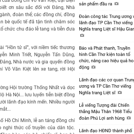
i của đồng chí Võ Văn Kiệt, đại diện
sản phẩm đầu ra
biết ơn sâu sắc đối với Đảng, Nhà
gành, đoàn thể; các đồng chí, đồng
Đoàn công tác Trung ương 
bạn bè quốc tế đã tận tình chăm sóc
lãnh đạo TP Cần Thơ viếng
tổ chức chu đáo lễ tang và tiễn đưa
Nghĩa trang Liệt sĩ Hậu Gi
i “Hồn tử sĩ”, với niềm tiếc thương
Báo và Phát thanh, Truyền
ễn Minh Triết, Nguyễn Tấn Dũng,
hình Cần Thơ kiện toàn tổ
chức, nâng cao hiệu quả ho
 Đảng, Nhà nước và gia quyến đồng
động
 Võ Văn Kiệt lên xe tang, rời Hội
Lãnh đạo các cơ quan Trun
ương và TP Cần Thơ viếng
ờng Hội trường Thống Nhất và dọc
Nghĩa trang Liệt sĩ
lộ Hà Nội... lưu luyến tiễn biệt đồng
ười lãnh đạo kính mến. Nhiều người
Lễ viếng Tượng đài Chiến
ắt...
thắng Mậu Thân 1968 Tiểu
đoàn Phú Lợi anh hùng
hố Hồ Chí Minh, lễ an táng đồng chí
 nghi thức cổ truyền của dân tộc.
Lãnh đạo HĐND thành phố