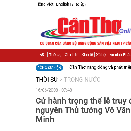
Tiếng Việt
|
English
|
ភាសាខ្មែរ
Thời sự
Chính trị
Kinh tế
Xã hội
An ninh-Pháp
Cần Thơ năng động và phát triể
DÒNG SỰ KIỆN
THỜI SỰ
>
TRONG NƯỚC
16/06/2008 - 07:48
Cử hành trọng thể lễ truy 
nguyên Thủ tướng Võ Văn 
Minh