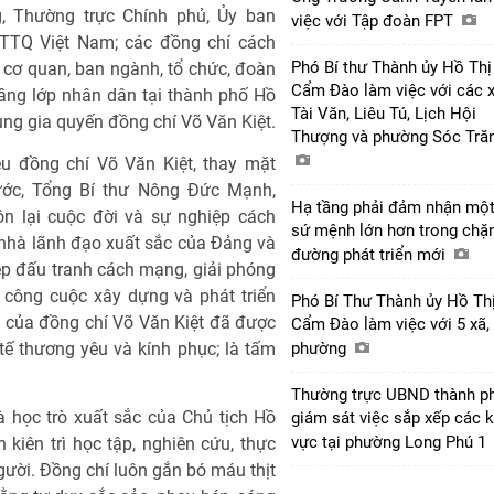
, Thường trực Chính phủ, Ủy ban
việc với Tập đoàn FPT
TTQ Việt Nam; các đồng chí cách
Phó Bí thư Thành ủy Hồ Thị
ác cơ quan, ban ngành, tổ chức, đoàn
Cẩm Đào làm việc với các 
tầng lớp nhân dân tại thành phố Hồ
Tài Văn, Liêu Tú, Lịch Hội
ùng gia quyến đồng chí Võ Văn Kiệt.
Thượng và phường Sóc Tră
u đồng chí Võ Văn Kiệt, thay mặt
ớc, Tổng Bí thư Nông Đức Mạnh,
Hạ tầng phải đảm nhận mộ
ôn lại cuộc đời và sự nghiệp cách
sứ mệnh lớn hơn trong chặ
nhà lãnh đạo xuất sắc của Đảng và
đường phát triển mới
ệp đấu tranh cách mạng, giải phóng
 công cuộc xây dựng và phát triển
Phó Bí Thư Thành ủy Hồ Th
n của đồng chí Võ Văn Kiệt đã được
Cẩm Đào làm việc với 5 xã,
ế thương yêu và kính phục; là tấm
phường
Thường trực UBND thành p
học trò xuất sắc của Chủ tịch Hồ
giám sát việc sắp xếp các 
vực tại phường Long Phú 1
kiên trì học tập, nghiên cứu, thực
ười. Đồng chí luôn gắn bó máu thịt