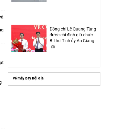
và
Đồng chí Lê Quang Tùng
ang
được chỉ định giữ chức
Bí thư Tỉnh ủy An Giang
ạt
vé máy bay nội địa
g