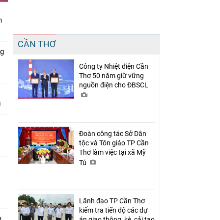
n
Chia sẻ
CẦN THƠ
Facebook
ng
Công ty Nhiệt điện Cần
Thơ 50 năm giữ vững
nguồn điện cho ĐBSCL
Đoàn công tác Sở Dân
tộc và Tôn giáo TP Cần
Thơ làm việc tại xã Mỹ
Tú
n
Lãnh đạo TP Cần Thơ
kiểm tra tiến độ các dự
m
án giao thông, kè, cải tạo