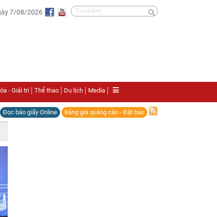
gày 7/08/2026
a - Giải trí
Thể thao
Du lịch
Media
Đọc báo giấy Online
Bảng giá quảng cáo - Đặt báo