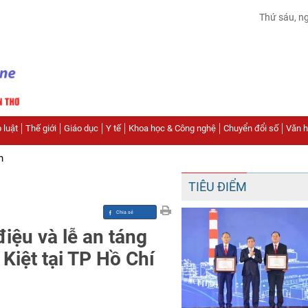
Thứ sáu, n
 luật
Thế giới
Giáo dục
Y tế
Khoa học & Công nghệ
Chuyển đổi số
Văn hó
n
TIÊU ĐIỂM
điệu và lễ an táng
Kiệt tại TP Hồ Chí