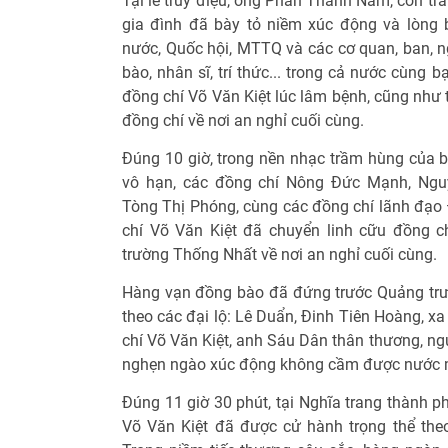
Tại lễ truy điệu, ông Phan Thanh Nam, con tra
gia đình đã bày tỏ niềm xúc động và lòng 
nước, Quốc hội, MTTQ và các cơ quan, ban, n
bào, nhân sĩ, trí thức... trong cả nước cùng 
đồng chí Võ Văn Kiệt lúc lâm bệnh, cũng như 
đồng chí về nơi an nghỉ cuối cùng.
Đúng 10 giờ, trong nền nhạc trầm hùng của bà
vô hạn, các đồng chí Nông Đức Mạnh, Nguy
Tòng Thị Phóng, cùng các đồng chí lãnh đạo
chí Võ Văn Kiệt đã chuyển linh cữu đồng chí
trường Thống Nhất về nơi an nghỉ cuối cùng.
Hàng vạn đồng bào đã đứng trước Quảng trư
theo các đại lộ: Lê Duẩn, Đinh Tiên Hoàng, xa 
chí Võ Văn Kiệt, anh Sáu Dân thân thương, ng
nghẹn ngào xúc động không cầm được nước m
Đúng 11 giờ 30 phút, tại Nghĩa trang thành p
Võ Văn Kiệt đã được cử hành trọng thể theo