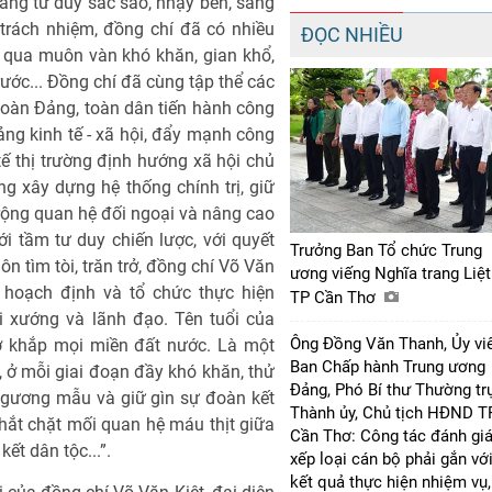
ằng tư duy sắc sảo, nhạy bén, sáng
trách nhiệm, đồng chí đã có nhiều
ĐỌC NHIỀU
 qua muôn vàn khó khăn, gian khổ,
ước... Đồng chí đã cùng tập thể các
oàn Đảng, toàn dân tiến hành công
ng kinh tế - xã hội, đẩy mạnh công
 tế thị trường định hướng xã hội chủ
ng xây dựng hệ thống chính trị, giữ
ộng quan hệ đối ngoại và nâng cao
ới tầm tư duy chiến lược, với quyết
Trưởng Ban Tổ chức Trung
ôn tìm tòi, trăn trở, đồng chí Võ Văn
ương viếng Nghĩa trang Liệt
 hoạch định và tổ chức thực hiện
TP Cần Thơ
i xướng và lãnh đạo. Tên tuổi của
Ông Đồng Văn Thanh, Ủy vi
 ở khắp mọi miền đất nước. Là một
Ban Chấp hành Trung ương
 ở mỗi giai đoạn đầy khó khăn, thử
Đảng, Phó Bí thư Thường tr
g gương mẫu và giữ gìn sự đoàn kết
Thành ủy, Chủ tịch HĐND T
hắt chặt mối quan hệ máu thịt giữa
Cần Thơ: Công tác đánh giá
ết dân tộc...”.
xếp loại cán bộ phải gắn vớ
kết quả thực hiện nhiệm vụ,