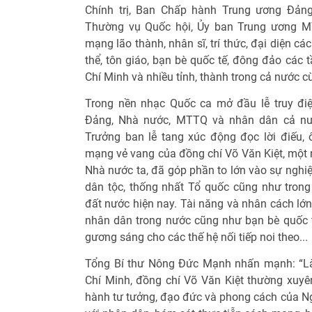
Chính trị, Ban Chấp hành Trung ương Đảng
Thường vụ Quốc hội, Ủy ban Trung ương M
mạng lão thành, nhân sĩ, trí thức, đại diện c
thể, tôn giáo, bạn bè quốc tế, đông đảo các 
Chí Minh và nhiều tỉnh, thành trong cả nước c
Trong nền nhạc Quốc ca mở đầu lễ truy điệ
Đảng, Nhà nước, MTTQ và nhân dân cả nư
Trưởng ban lễ tang xúc động đọc lời điếu, 
mạng vẻ vang của đồng chí Võ Văn Kiệt, một 
Nhà nước ta, đã góp phần to lớn vào sự nghi
dân tộc, thống nhất Tổ quốc cũng như trong
đất nước hiện nay. Tài năng và nhân cách lớ
nhân dân trong nước cũng như bạn bè quốc t
gương sáng cho các thế hệ nối tiếp noi theo...
Tổng Bí thư Nông Đức Mạnh nhấn mạnh: “Là 
Chí Minh, đồng chí Võ Văn Kiệt thường xuyên 
hành tư tưởng, đạo đức và phong cách của Ng