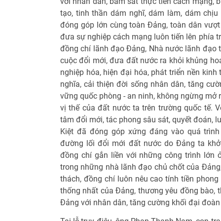
với nhân dân, bám sát thực tiễn cách mạng, b
tạo, tinh thần dám nghĩ, dám làm, dám chịu 
đóng góp lớn cùng toàn Đảng, toàn dân vượt
đưa sự nghiệp cách mạng luôn tiến lên phía tr
đồng chí lãnh đạo Đảng, Nhà nước lãnh đạo t
cuộc đổi mới, đưa đất nước ra khỏi khủng hoả
nghiệp hóa, hiện đại hóa, phát triển nền kinh
nghĩa, cải thiện đời sống nhân dân, tăng cườ
vững quốc phòng - an ninh, không ngừng mở r
vị thế của đất nước ta trên trường quốc tế. V
tâm đổi mới, tác phong sâu sát, quyết đoán, lu
Kiệt đã đóng góp xứng đáng vào quá trình
đường lối đổi mới đất nước do Đảng ta khở
đồng chí gắn liền với những công trình lớn
trong những nhà lãnh đạo chủ chốt của Đảng,
thách, đồng chí luôn nêu cao tính tiền phon
thống nhất của Đảng, thương yêu đồng bào, t
Đảng với nhân dân, tăng cường khối đại đoàn k