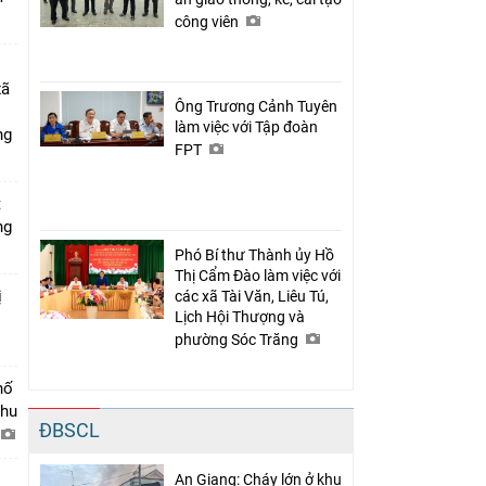
công viên
xã
Ông Trương Cảnh Tuyên
làm việc với Tập đoàn
ng
FPT
t
ng
Phó Bí thư Thành ủy Hồ
Thị Cẩm Đào làm việc với
ị
các xã Tài Văn, Liêu Tú,
Lịch Hội Thượng và
phường Sóc Trăng
hố
khu
ĐBSCL
An Giang: Cháy lớn ở khu