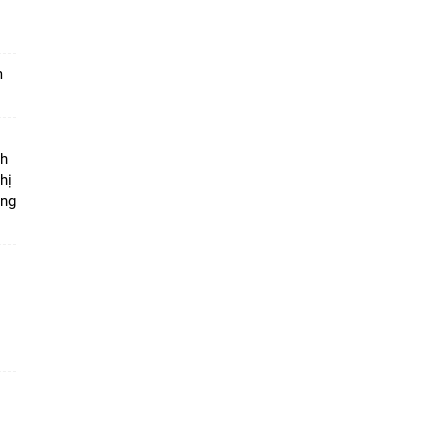
m
ộ
nh
hị
ọng