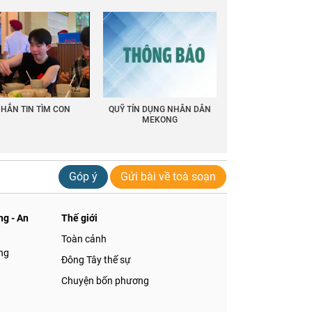
HẮN TIN TÌM CON
QUỸ TÍN DỤNG NHÂN DÂN
MEKONG
Góp ý
Gửi bài về toà soạn
g - An
Thế giới
Toàn cảnh
ng
Đông Tây thế sự
Chuyện bốn phương