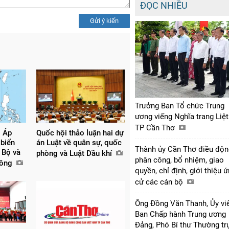
ĐỌC NHIỀU
Gửi ý kiến
Trưởng Ban Tổ chức Trung
ương viếng Nghĩa trang Liệt
TP Cần Thơ
: Áp
Quốc hội thảo luận hai dự
 biển
án Luật về quân sự, quốc
Thành ủy Cần Thơ điều độn
 Bộ và
phòng và Luật Dầu khí
phân công, bổ nhiệm, giao
dông
quyền, chỉ định, giới thiệu 
cử các cán bộ
Ông Đồng Văn Thanh, Ủy vi
Ban Chấp hành Trung ương
Đảng, Phó Bí thư Thường tr