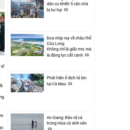
dân cư khiến 5 căn nhà
bị hư hại
Đưa nhịp ray về châu thổ
Cửu Long
Không chỉ là giấc mơ, mà
là động lực cất cánh
 sĩ
Phát hiện ổ dịch tả lợn
tại Cà Mau
g,
ứng
ên
An Giang: Bảo vệ cá
trong mùa cá sinh sản
ực