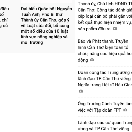
Thành ủy, Chủ tịch HĐND T
 điều
Đại biểu Quốc hội Nguyễn
Cần Thơ: Công tác đánh giá
bổ
Tuấn Anh, Phó Bí thư
xếp loại cán bộ phải gắn vớ
 chỉ
Thành ủy Cần Thơ, góp ý
kết quả thực hiện nhiệm vụ,
ng cử
về Luật sửa đổi, bổ sung
sản phẩm đầu ra
một số điều của 10 luật
lĩnh vực nông nghiệp và
Báo và Phát thanh, Truyền
môi trường
hình Cần Thơ kiện toàn tổ
chức, nâng cao hiệu quả ho
động
Đoàn công tác Trung ương 
lãnh đạo TP Cần Thơ viếng
Nghĩa trang Liệt sĩ Hậu Gi
Ông Trương Cảnh Tuyên là
việc với Tập đoàn FPT
Lãnh đạo các cơ quan Trun
ương và TP Cần Thơ viếng