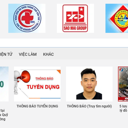
IỆN TỬ
VIỆC LÀM
KHÁC
THÔNG BÁO TUYỂN DỤNG
THÔNG BÁO (Truy tìm người)
5 lưu
 tại
lý đ
a Quỹ
ường