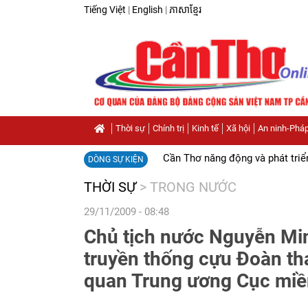
Tiếng Việt
|
English
|
ភាសាខ្មែរ
Thời sự
Chính trị
Kinh tế
Xã hội
An ninh-Pháp
Cần Thơ năng động và phát triể
DÒNG SỰ KIỆN
THỜI SỰ
>
TRONG NƯỚC
29/11/2009 - 08:48
Chủ tịch nước Nguyễn Min
truyền thống cựu Đoàn th
quan Trung ương Cục mi