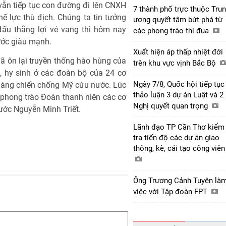
vẫn tiếp tục con đường đi lên CNXH
7 thành phố trực thuộc Tru
 lực thù địch. Chúng ta tin tưởng
ương quyết tâm bứt phá từ
đấu thắng lợi vẻ vang thì hôm nay
các phong trào thi đua
nước giàu mạnh.
Xuất hiện áp thấp nhiệt đới
 ôn lại truyền thống hào hùng của
trên khu vực vịnh Bắc Bộ
u, hy sinh ở các đoàn bộ của 24 cơ
Ngày 7/8, Quốc hội tiếp tục
háng chiến chống Mỹ cứu nước. Lúc
thảo luận 3 dự án Luật và 2
phong trào Đoàn thanh niên các cơ
Nghị quyết quan trọng
ước Nguyễn Minh Triết.
Lãnh đạo TP Cần Thơ kiểm
tra tiến độ các dự án giao
thông, kè, cải tạo công viê
Ông Trương Cảnh Tuyên là
việc với Tập đoàn FPT