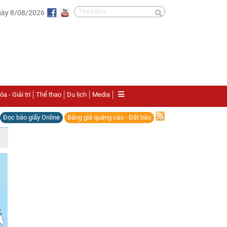
gày 8/08/2026
a - Giải trí
Thể thao
Du lịch
Media
Đọc báo giấy Online
Bảng giá quảng cáo - Đặt báo