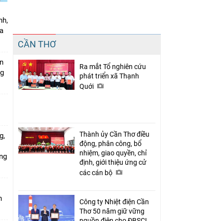
nh,
a
Chia sẻ
CẦN THƠ
Facebook
án
Ra mắt Tổ nghiên cứu
ng
phát triển xã Thạnh
Quới
Thành ủy Cần Thơ điều
g,
động, phân công, bổ
nhiệm, giao quyền, chỉ
ứng
định, giới thiệu ứng cử
các cán bộ
n
Công ty Nhiệt điện Cần
Thơ 50 năm giữ vững
nguồn điện cho ĐBSCL