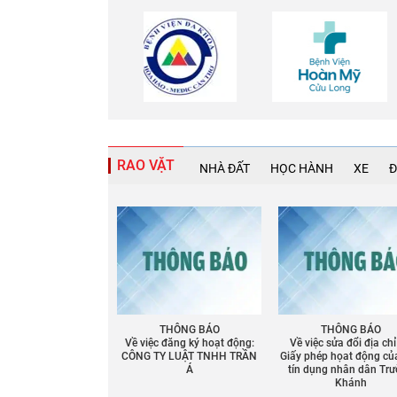
RAO VẶT
NHÀ ĐẤT
HỌC HÀNH
XE
Đ
THÔNG BÁO
THÔNG BÁO
Về việc đăng ký hoạt động:
Về việc sửa đổi địa chỉ
CÔNG TY LUẬT TNHH TRẦN
Giấy phép họat động củ
Á
tín dụng nhân dân Tr
Khánh