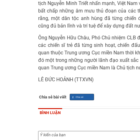
tịch Nguyễn Minh Triết nhấn mạnh, Việt Nam 
bất chấp những âm mưu thủ đoạn của các thế
rằng, một dân tộc anh hùng đã từng chiến 
cũng đủ bản lĩnh và trí tuệ để xây dựng đất 
Ông Nguyễn Hữu Châu, Phó Chủ nhiệm CLB đã
các chiến sĩ trẻ đã từng sinh hoạt, chiến đấ
quan thuộc Trung ương Cục miền Nam thời k
đó một trong những người lãnh đạo xuất sắc 
quan Trung ương Cục miền Nam là Chủ tịch n
LÊ ĐỨC HOẢNH (TTXVN)
Chia sẻ bài viết
BÌNH LUẬN