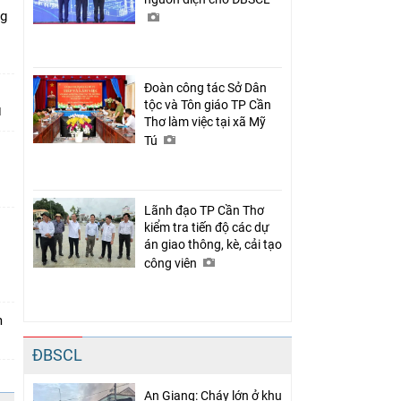
ng
Đoàn công tác Sở Dân
tộc và Tôn giáo TP Cần
Thơ làm việc tại xã Mỹ
Tú
Lãnh đạo TP Cần Thơ
kiểm tra tiến độ các dự
án giao thông, kè, cải tạo
n
công viên
m
ĐBSCL
An Giang: Cháy lớn ở khu