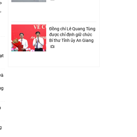
P
,
i
Đồng chí Lê Quang Tùng
được chỉ định giữ chức
Bí thư Tỉnh ủy An Giang
ạt
và
ang
m
g