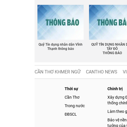
Quỹ Tín dụng nhân dân Vĩnh
QUỸ TÍN DỤNG NHÂN
Thạnh thông báo
TÂY ĐÔ
THÔNG BÁO
CẦN THƠ KHMER NGỮ
CANTHO NEWS
V
Thời sự
Chính trị
Cần Thơ
Xây dựng 
thống chính
Trong nước
Làm theo 
ĐBSCL
Bảo vệ nền
tưởng của