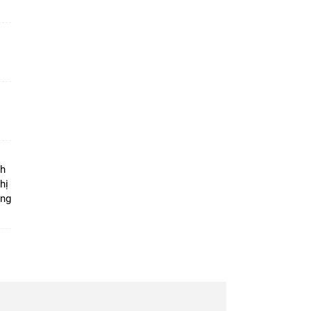
ộ
nh
hị
ọng