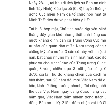
Ngày 28-11, tại Khu di tích lịch sử Ban an ni
tỉnh Tây Ninh), Câu lạc bộ (CLB) truyền thốn
ương Cục miền Nam đã tổ chức họp mặt tru
Minh Triết đến dự và phát biểu ý kiến.
Tại buổi họp mặt, Chủ tịch nước Nguyễn Minh
tháng đầy gian khó nhưng thật anh hùng củ
nước khẳng định, căn cứ Trung ương Cục mi
tự hào của quân dân miền Nam trong công c
chống Mỹ cứu nước. Ở căn cứ này, với nhiệt tì
nàn, bất chấp những hy sinh mất mát, các đo
phục vụ cho sự chỉ đạo của Trung ương Cục 
quân, 3 vùng chiến lược, 3 mũi giáp công
được coi là Thủ đô kháng chiến của cách 
biết thêm, sau 20 năm đổi mới, Việt Nam đã đ
bậc, kinh tế tăng trưởng nhanh, đời sống nhâ
thế của Việt Nam ngày càng được nâng cao 
năm qua, Việt Nam đảm nhiệm trọng trách Ủ
đồng Bảo an LHQ, 2 lần đảm nhận vai trò C