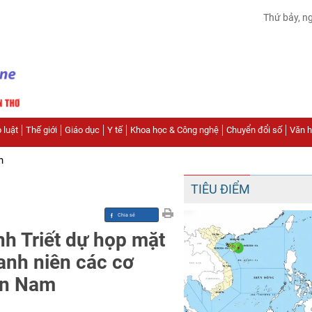
Thứ bảy, n
 luật
Thế giới
Giáo dục
Y tế
Khoa học & Công nghệ
Chuyển đổi số
Văn hó
n
TIÊU ĐIỂM
h Triết dự họp mặt
anh niên các cơ
ền Nam