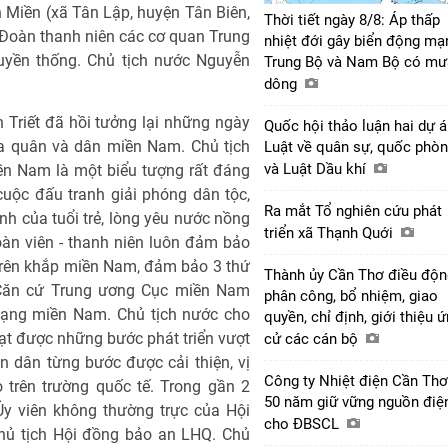
nh Miền (xã Tân Lập, huyện Tân Biên,
Thời tiết ngày 8/8: Áp thấp
g Đoàn thanh niên các cơ quan Trung
nhiệt đới gây biển động mạ
yền thống. Chủ tịch nước Nguyễn
Trung Bộ và Nam Bộ có mư
dông
 Triết đã hồi tưởng lại những ngày
Quốc hội thảo luận hai dự 
a quân và dân miền Nam. Chủ tịch
Luật về quân sự, quốc phò
và Luật Dầu khí
ền Nam là một biểu tượng rất đáng
uộc đấu tranh giải phóng dân tộc,
Ra mắt Tổ nghiên cứu phát
nh của tuổi trẻ, lòng yêu nước nồng
triển xã Thạnh Quới
àn viên - thanh niên luôn đảm bảo
trên khắp miền Nam, đảm bảo 3 thứ
Thành ủy Cần Thơ điều độn
. Căn cứ Trung ương Cục miền Nam
phân công, bổ nhiệm, giao
mạng miền Nam. Chủ tịch nước cho
quyền, chỉ định, giới thiệu 
ạt được những bước phát triển vượt
cử các cán bộ
n dân từng bước được cải thiện, vị
Công ty Nhiệt điện Cần Thơ
trên trường quốc tế. Trong gần 2
50 năm giữ vững nguồn điệ
y viên không thường trực của Hội
cho ĐBSCL
hủ tịch Hội đồng bảo an LHQ. Chủ