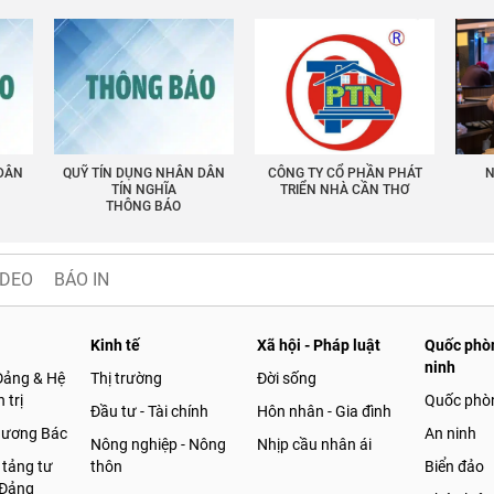
 DÂN
QUỸ TÍN DỤNG NHÂN DÂN
CÔNG TY CỔ PHẦN PHÁT
N
TÍN NGHĨA
TRIỂN NHÀ CẦN THƠ
THÔNG BÁO
IDEO
BÁO IN
Kinh tế
Xã hội - Pháp luật
Quốc phòn
ninh
Đảng & Hệ
Thị trường
Đời sống
 trị
Quốc phò
Đầu tư - Tài chính
Hôn nhân - Gia đình
gương Bác
An ninh
Nông nghiệp - Nông
Nhịp cầu nhân ái
 tảng tư
thôn
Biển đảo
 Đảng