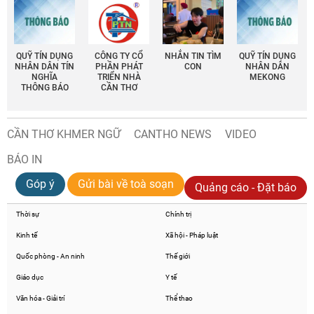
QUỸ TÍN DỤNG
CÔNG TY CỔ
NHẮN TIN TÌM
QUỸ TÍN DỤNG
NHÂN DÂN TÍN
PHẦN PHÁT
CON
NHÂN DÂN
NGHĨA
TRIỂN NHÀ
MEKONG
THÔNG BÁO
CẦN THƠ
CẦN THƠ KHMER NGỮ
CANTHO NEWS
VIDEO
BÁO IN
Góp ý
Gửi bài về toà soạn
Quảng cáo - Đặt báo
Thời sự
Chính trị
Kinh tế
Xã hội - Pháp luật
Quốc phòng - An ninh
Thế giới
Giáo dục
Y tế
Văn hóa - Giải trí
Thể thao