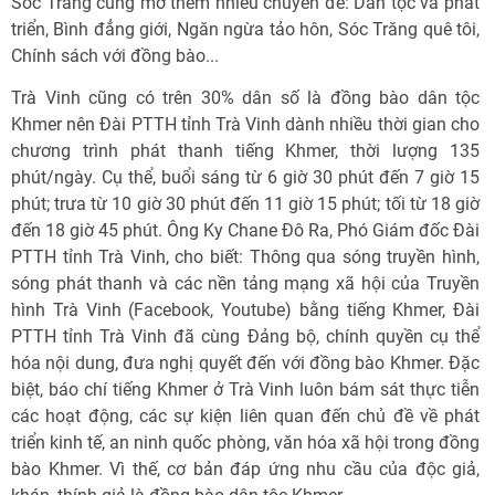
Sóc Trăng cũng mở thêm nhiều chuyên đề: Dân tộc và phát
triển, Bình đẳng giới, Ngăn ngừa tảo hôn, Sóc Trăng quê tôi,
Chính sách với đồng bào...
Trà Vinh cũng có trên 30% dân số là đồng bào dân tộc
Khmer nên Đài PTTH tỉnh Trà Vinh dành nhiều thời gian cho
chương trình phát thanh tiếng Khmer, thời lượng 135
phút/ngày. Cụ thể, buổi sáng từ 6 giờ 30 phút đến 7 giờ 15
phút; trưa từ 10 giờ 30 phút đến 11 giờ 15 phút; tối từ 18 giờ
đến 18 giờ 45 phút. Ông Ky Chane Đô Ra, Phó Giám đốc Đài
PTTH tỉnh Trà Vinh, cho biết: Thông qua sóng truyền hình,
sóng phát thanh và các nền tảng mạng xã hội của Truyền
hình Trà Vinh (Facebook, Youtube) bằng tiếng Khmer, Đài
PTTH tỉnh Trà Vinh đã cùng Đảng bộ, chính quyền cụ thể
hóa nội dung, đưa nghị quyết đến với đồng bào Khmer. Đặc
biệt, báo chí tiếng Khmer ở Trà Vinh luôn bám sát thực tiễn
các hoạt động, các sự kiện liên quan đến chủ đề về phát
triển kinh tế, an ninh quốc phòng, văn hóa xã hội trong đồng
bào Khmer. Vì thế, cơ bản đáp ứng nhu cầu của độc giả,