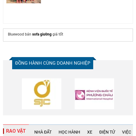
Bluewood bán
sofa giường
giá tốt
ĐỒNG HÀNH CÙNG DOANH NGHIỆP
RAO VẶT
NHÀ ĐẤT
HỌC HÀNH
XE
ĐIỆN TỬ
VIỆC