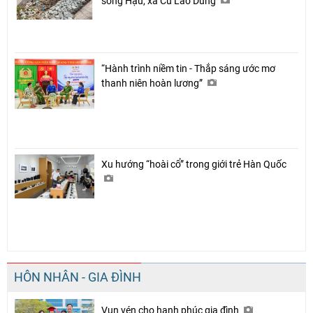
sông Hậu, xã Cù Lao Dung
“Hành trình niềm tin - Thắp sáng ước mơ
thanh niên hoàn lương”
Xu hướng “hoài cổ” trong giới trẻ Hàn Quốc
HÔN NHÂN - GIA ĐÌNH
Vun vén cho hạnh phúc gia đình