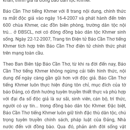
khán, thính giả là đồng bào dân tộc Khmer.
Báo Cần Thơ tiếng Khmer với 8 trang nội dung, chính thức
ra mắt độc giả vào ngày 16-4-2007 và phát hành đến trên
600 chùa Khmer, các đồn biên phòng, trường dân tộc nội
trú... ở ĐBSCL, nơi có đông đồng bào dân tộc Khmer sinh
sống. Ngày 22-12-2007, Trang tin Điện tử Báo Cần Thơ tiếng
Khmer tích hợp trên Báo Cần Thơ điện tử chính thức phát
trên mạng toàn cầu.
Theo Ban Biên tập Báo Cần Thơ, từ khi ra đời đến nay, Báo
Cần Thơ tiếng Khmer không ngừng cải tiến hình thức, nội
dung để ngày càng gần gũi hơn với độc giả. Báo Cần Thơ
tiếng Khmer luôn thực hiện đúng tôn chỉ, mục đích của tờ
báo Đảng, có định hướng tuyên truyền thiết thực và phù hợp
với đại đa số độc giả là sư sãi, sinh viên, cán bộ, trí thức,
người có uy tín... trong đồng bào dân tộc Khmer. Đặc biệt,
Báo Cần Thơ tiếng Khmer luôn giữ tính đặc thù dân tộc, chú
trọng tuyên truyền chính sách, pháp luật của Đảng, Nhà
nước đến với đồng bào. Qua đó, phản ánh đời sống vật