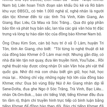
Nam bộ; Liên hoan Trích đoạn sân khấu Dù kê và Rô băm
khu vực ĐBSCL, có trên 1.000 nghệ sĩ, nghệ nhân là người
dân tộc Khmer đến từ các tỉnh Trà Vinh, Kiên Giang, An
Giang, Bạc Liêu, Cà Mau và Sóc Trăng... Qua đó góp phần
bảo tồn và phát huy bản sắc, lan tỏa các giá văn hóa trị đặc
trưng và lòng tự hào dân tộc của đồng bào Khmer Nam bộ.
Ông Chau Kim Son, cán bộ hưu trí ở xã Ô Lâm, huyện Tri
Tôn, tỉnh An Giang, cho biết: “Tôi từng lo nghệ thuật dì kê
của đồng bào Khmer ở Ô Lâm mai một. Nhưng gần đây, có
nhà đài lên tận nơi quay, đưa lên truyền hình, YouTube... Rồi
nghệ thuật này được công nhận Di sản Văn hóa phi vật thể
quốc gia. Nhờ đó mà con cháu biết gìn giữ, học hát, học
múa lại... Không chỉ vậy, những ngày hội lớn của đồng bào
Khmer, như: Đua bò vùng Bảy Núi ở An Giang nhân dịp lễ
Sene-Dolta, đua ghe Ngo ở Sóc Trăng, Trà Vinh, Bạc Liêu…
nhân Ok-Om-Bok…, báo chí tiếng Việt, tiếng Khmer đều đưa
tin rầm rộ, thậm chí truyền hình trực tiếp có bình luận bằng
tiếng Khmer để đồng bào theo dõi. Báo chí tiếng Khmer đã