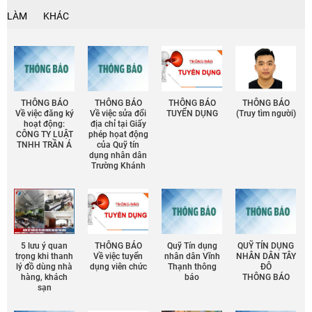
LÀM
KHÁC
THÔNG BÁO
THÔNG BÁO
THÔNG BÁO
THÔNG BÁO
Về việc đăng ký
Về việc sửa đổi
TUYỂN DỤNG
(Truy tìm người)
hoạt động:
địa chỉ tại Giấy
CÔNG TY LUẬT
phép họat động
TNHH TRẦN Á
của Quỹ tín
dụng nhân dân
Trường Khánh
5 lưu ý quan
THÔNG BÁO
Quỹ Tín dụng
QUỸ TÍN DỤNG
trọng khi thanh
Về việc tuyển
nhân dân Vĩnh
NHÂN DÂN TÂY
lý đồ dùng nhà
dụng viên chức
Thạnh thông
ĐÔ
hàng, khách
báo
THÔNG BÁO
sạn