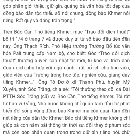
góp phần giới thiệu, giữ gìn, quảng bá văn hóa tốt đẹp của
đồng bào dân tộc thiểu số nói chung, đồng bào Khmer nói
riêng. Rất quý và đáng trân trọng!”.
Trên Báo Cần Thơ tiếng Khmer, mục “Trao đổi dịch thuật”
bố trí 1/4 ở trang 7 và được duy trì từ số báo đầu tiên đến
nay. Ông Thạch Rích, Phó Hiệu trưởng Trường Bổ túc văn
hóa Pali trung cấp Nam bộ, cho biết: Góc “Trao đổi dịch
thuật” thường xuyên cập nhật từ mới, từ khó và trích dẫn
đoạn dịch phù hợp với ngữ cảnh - rất bổ ích cho học viên,
giáo viên của Trường trong học tập, nghiên cứu, giảng dạy
tiếng Khmer…”. Ông Tô Đơ ở xã Thạnh Phú, huyện Mỹ
Xuyên, tỉnh Sóc Trăng, chia sẻ: “Tôi thường theo dõi cả Đài
PTTH Sóc Trăng (cũ) và Báo Cần Thơ tiếng Khmer. Tôi rất
tự hào vì Đảng, Nhà nước không chỉ quan tâm đầu tư phát
triển đời sống vùng đồng bào Khmer mà còn quan tâm đến
nét riêng của dân tộc Khmer. Báo chí tiếng Khmer không chỉ
giúp bà con nắm bắt thông tin thời sự, đổi thay ở phum sóc
mà còn góp phần quan trọng trong giữ gìn tiếng nói, chữ