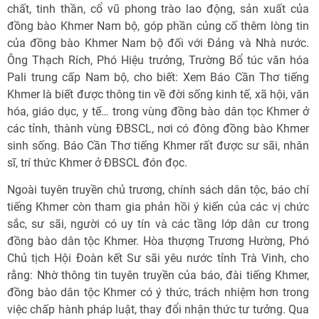
chất, tinh thần, cổ vũ phong trào lao động, sản xuất của
đồng bào Khmer Nam bộ, góp phần củng cố thêm lòng tin
của đồng bào Khmer Nam bộ đối với Đảng và Nhà nước.
Ông Thạch Rích, Phó Hiệu trưởng, Trường Bổ túc văn hóa
Pali trung cấp Nam bộ, cho biết: Xem Báo Cần Thơ tiếng
Khmer là biết được thông tin về đời sống kinh tế, xã hội, văn
hóa, giáo dục, y tế… trong vùng đồng bào dân tọc Khmer ở
các tỉnh, thành vùng ĐBSCL, nơi có đông đồng bào Khmer
sinh sống. Báo Cần Thơ tiếng Khmer rất được sư sãi, nhân
sĩ, trí thức Khmer ở ĐBSCL đón đọc.
Ngoài tuyên truyền chủ trương, chính sách dân tộc, báo chí
tiếng Khmer còn tham gia phản hồi ý kiến của các vị chức
sắc, sư sãi, người có uy tín và các tầng lớp dân cư trong
đồng bào dân tộc Khmer. Hòa thượng Trương Hường, Phó
Chủ tịch Hội Đoàn kết Sư sãi yêu nước tỉnh Trà Vinh, cho
rằng: Nhờ thông tin tuyên truyền của báo, đài tiếng Khmer,
đồng bào dân tộc Khmer có ý thức, trách nhiệm hơn trong
việc chấp hành pháp luật, thay đổi nhận thức tư tưởng. Qua