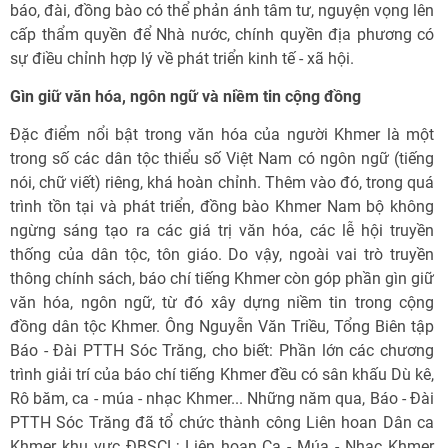
báo, đài, đồng bào có thể phản ánh tâm tư, nguyện vọng lên
cấp thẩm quyền để Nhà nước, chính quyền địa phương có
sự điều chỉnh hợp lý về phát triển kinh tế - xã hội.
Gìn giữ văn hóa, ngôn ngữ và niềm tin cộng đồng
Đặc điểm nổi bật trong văn hóa của người Khmer là một
trong số các dân tộc thiểu số Việt Nam có ngôn ngữ (tiếng
nói, chữ viết) riêng, khá hoàn chỉnh. Thêm vào đó, trong quá
trình tồn tại và phát triển, đồng bào Khmer Nam bộ không
ngừng sáng tạo ra các giá trị văn hóa, các lễ hội truyền
thống của dân tộc, tôn giáo. Do vậy, ngoài vai trò truyền
thông chính sách, báo chí tiếng Khmer còn góp phần gìn giữ
văn hóa, ngôn ngữ, từ đó xây dựng niềm tin trong cộng
đồng dân tộc Khmer. Ông Nguyễn Văn Triều, Tổng Biên tập
Báo - Đài PTTH Sóc Trăng, cho biết: Phần lớn các chương
trình giải trí của báo chí tiếng Khmer đều có sân khấu Dù kê,
Rô băm, ca - múa - nhạc Khmer... Những năm qua, Báo - Đài
PTTH Sóc Trăng đã tổ chức thành công Liên hoan Dân ca
Khmer khu vực ĐBSCL; Liên hoan Ca - Múa - Nhạc Khmer