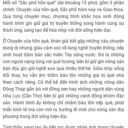
Mỗi số “Sắc phố hồn quê” dài khoảng 15 phút, gồm 3 phần
chính: Chuyện của hồn quê, Sắc phố hôm nay và Giao thoa.
Qua từng chuyên mục, chương trình khắc họa sinh động
hành trình gìn giữ giá trị truyền thống song hành cùng sự
thích ứng, sáng tạo để hòa nhịp với đời sống hiện đại.
Ở Chuyện của hồn quê, khán giả bắt gặp những câu chuyện
dung dị nhưng giàu cảm xúc về làng nghề truyền thống, nếp
sinh hoạt đậm bản sắc miền Tây sông nước. Đó là những
con người nặng lòng với quê hương, bền bỉ giữ gìn nông sản
bản địa, gìn giữ nghề xưa qua nhiều thế hệ. Giữa nhịp sống
đổi thay, họ vẫn âm thầm bảo tồn những giá trị quê nhà
theo cách riêng. Có thể kể đến hình ảnh những nông dân
Đồng Tháp gắn bó với đồng sen hay những người dân vùng
Hỏa Lựu (Cần Thơ) bền bỉ giữ những cánh đồng khóm đặc
sản. Hành trình ấy không chỉ nhằm bảo tồn nếp quê, phát
triển kinh tế mà còn mở ra hướng đi mới cho nông sản địa
phương trong đời sống hiện đại.
Tinh thần sáng tạo ấy tiếp tục được phản ánh trong chuyên