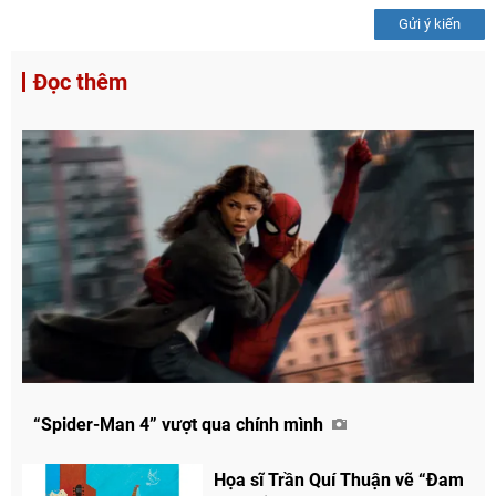
Gửi ý kiến
Đọc thêm
“Spider-Man 4” vượt qua chính mình
Họa sĩ Trần Quí Thuận vẽ “Đam