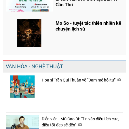
Cần Thơ
Mo So - tuyệt tác thiên nhiên kể
chuyện lịch sử
Chia sẻ
Facebook
VĂN HÓA - NGHỆ THUẬT
Họa sĩ Trần Quí Thuận vẽ “Đam mê hội tụ”
Diễn viên - MC Cao Di: “Tin vào điều tích cực,
điều tốt đẹp sẽ đến”