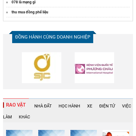
078 là mạng gì
thu mua đồng phế liệu
ĐỒNG HÀNH CÙNG DOANH NGHIỆP
RAO VẶT
NHÀ ĐẤT
HỌC HÀNH
XE
ĐIỆN TỬ
VIỆC
LÀM
KHÁC