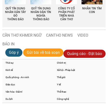
QUỸ TÍN DỤNG
QUỸ TÍN DỤNG
CÔNG TY CỔ
NHẮN TIN TÌM
NHÂN DÂN TÂY
NHÂN DÂN TÍN
PHẦN PHÁT
CON
ĐÔ
NGHĨA
TRIỂN NHÀ
THÔNG BÁO
THÔNG BÁO
CẦN THƠ
CẦN THƠ KHMER NGỮ
CANTHO NEWS
VIDEO
BÁO IN
Góp ý
Gửi bài về toà soạn
Quảng cáo - Đặt báo
Thời sự
Chính trị
Kinh tế
Xã hội - Pháp luật
Quốc phòng - An ninh
Thế giới
Giáo dục
Y tế
Văn hóa - Giải trí
Thể thao
Du lịch
Công nghệ