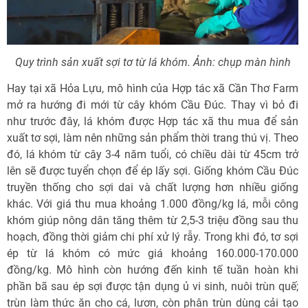
Quy trình sản xuất sợi tơ từ lá khóm. Ảnh: chụp màn hình
Hay tại xã Hỏa Lựu, mô hình của Hợp tác xã Cần Thơ Farm
mở ra hướng đi mới từ cây khóm Cầu Đúc. Thay vì bỏ đi
như trước đây, lá khóm được Hợp tác xã thu mua để sản
xuất tơ sợi, làm nên những sản phẩm thời trang thú vị. Theo
đó, lá khóm từ cây 3-4 năm tuổi, có chiều dài từ 45cm trở
lên sẽ được tuyển chọn để ép lấy sợi. Giống khóm Cầu Đúc
truyền thống cho sợi dai và chất lượng hơn nhiều giống
khác. Với giá thu mua khoảng 1.000 đồng/kg lá, mỗi công
khóm giúp nông dân tăng thêm từ 2,5-3 triệu đồng sau thu
hoạch, đồng thời giảm chi phí xử lý rẫy. Trong khi đó, tơ sợi
ép từ lá khóm có mức giá khoảng 160.000-170.000
đồng/kg. Mô hình còn hướng đến kinh tế tuần hoàn khi
phần bã sau ép sợi được tận dụng ủ vi sinh, nuôi trùn quế;
trùn làm thức ăn cho cá, lươn, còn phân trùn dùng cải tạo