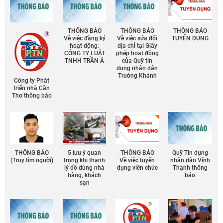
THÔNG BÁO
THÔNG BÁO
THÔNG BÁO
Về việc đăng ký
Về việc sửa đổi
TUYỂN DỤNG
hoạt động:
địa chỉ tại Giấy
CÔNG TY LUẬT
phép họat động
TNHH TRẦN Á
của Quỹ tín
dụng nhân dân
Trường Khánh
Công ty Phát
triển nhà Cần
Thơ thông báo
THÔNG BÁO
5 lưu ý quan
THÔNG BÁO
Quỹ Tín dụng
(Truy tìm người)
trọng khi thanh
Về việc tuyển
nhân dân Vĩnh
lý đồ dùng nhà
dụng viên chức
Thạnh thông
hàng, khách
báo
sạn