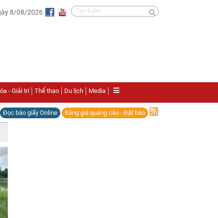
gày 8/08/2026
a - Giải trí
Thể thao
Du lịch
Media
Đọc báo giấy Online
Bảng giá quảng cáo - Đặt báo