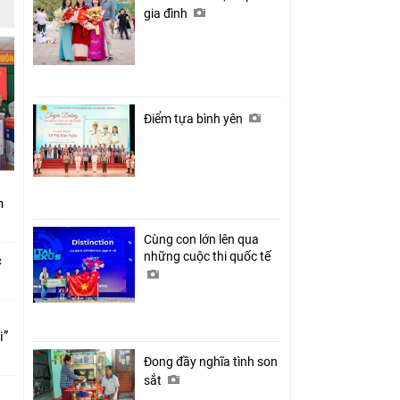
gia đình
Điểm tựa bình yên
nh
Cùng con lớn lên qua
những cuộc thi quốc tế
c
i”
Đong đầy nghĩa tình son
sắt