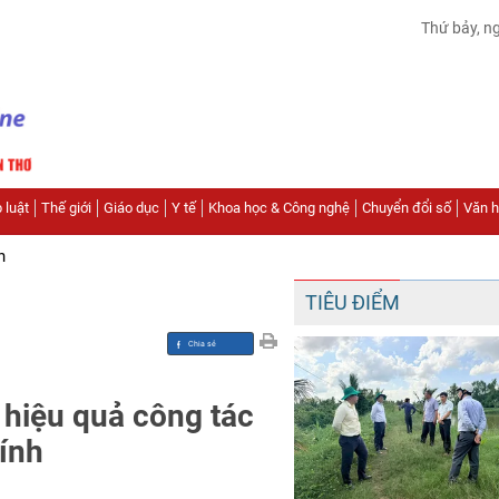
Thứ bảy, n
 luật
Thế giới
Giáo dục
Y tế
Khoa học & Công nghệ
Chuyển đổi số
Văn hó
n
TIÊU ĐIỂM
ó hiệu quả công tác
ính