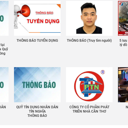
THÔNG BÁO TUYỂN DỤNG
THÔNG BÁO (Truy tìm người)
5 lưu
 tại
lý đ
a Quỹ
ường
 DÂN
QUỸ TÍN DỤNG NHÂN DÂN
CÔNG TY CỔ PHẦN PHÁT
N
TÍN NGHĨA
TRIỂN NHÀ CẦN THƠ
THÔNG BÁO