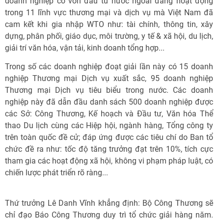
doanh nghiệp có vốn đầu tư nước ngoài đang hoạt động
trong 11 lĩnh vực thương mại và dịch vụ mà Việt Nam đã
cam kết khi gia nhập WTO như: tài chính, thông tin, xây
dựng, phân phối, giáo dục, môi trường, y tế & xã hội, du lịch,
giải trí văn hóa, vận tải, kinh doanh tổng hợp...
Trong số các doanh nghiệp đoạt giải lần này có 15 doanh
nghiệp Thương mại Dịch vụ xuất sắc, 95 doanh nghiệp
Thương mại Dịch vụ tiêu biểu trong nước. Các doanh
nghiệp này đã dẫn đầu danh sách 500 doanh nghiệp được
các Sở: Công Thương, Kế hoạch và Đầu tư, Văn hóa Thể
thao Du lịch cùng các Hiệp hội, ngành hàng, Tổng công ty
trên toàn quốc đề cử; đáp ứng được các tiêu chí do Ban tổ
chức đề ra như: tốc độ tăng trưởng đạt trên 10%, tích cực
tham gia các hoạt động xã hội, không vi phạm pháp luật, có
chiến lược phát triển rõ ràng...
Thứ trưởng Lê Danh Vĩnh khẳng định: Bộ Công Thương sẽ
chỉ đạo Báo Công Thương duy trì tổ chức giải hàng năm.