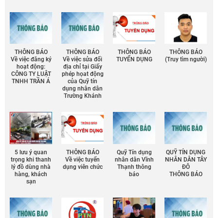
THÔNG BÁO
THÔNG BÁO
THÔNG BÁO
THÔNG BÁO
Về việc đăng ký
Về việc sửa đổi
TUYỂN DỤNG
(Truy tìm người)
hoạt động:
địa chỉ tại Giấy
CÔNG TY LUẬT
phép họat động
TNHH TRẦN Á
của Quỹ tín
dụng nhân dân
Trường Khánh
5 lưu ý quan
THÔNG BÁO
Quỹ Tín dụng
QUỸ TÍN DỤNG
trọng khi thanh
Về việc tuyển
nhân dân Vĩnh
NHÂN DÂN TÂY
lý đồ dùng nhà
dụng viên chức
Thạnh thông
ĐÔ
hàng, khách
báo
THÔNG BÁO
sạn