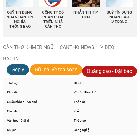
QUỸ TÍN DỤNG
CÔNG TY CỔ
NHẮN TIN TÌM
QUỸ TÍN DỤNG
NHÂN DÂN TÍN
PHẦN PHÁT
CON
NHÂN DÂN
NGHĨA
TRIỂN NHÀ
MEKONG
THÔNG BÁO
CẦN THƠ
CẦN THƠ KHMER NGỮ
CANTHO NEWS
VIDEO
BÁO IN
Góp ý
Gửi bài về toà soạn
Quảng cáo - Đặt báo
Thời sự
Chính trị
Kinh tế
Xã hội - Pháp luật
Quốc phòng - An ninh
Thế giới
Giáo dục
Y tế
Văn hóa - Giải trí
Thể thao
Du lịch
Công nghệ