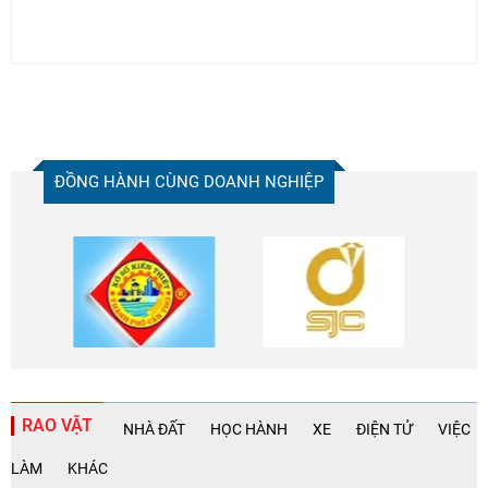
ĐỒNG HÀNH CÙNG DOANH NGHIỆP
RAO VẶT
NHÀ ĐẤT
HỌC HÀNH
XE
ĐIỆN TỬ
VIỆC
LÀM
KHÁC