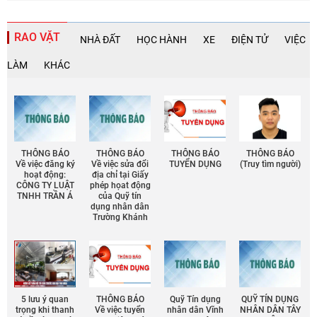
RAO VẶT
NHÀ ĐẤT
HỌC HÀNH
XE
ĐIỆN TỬ
VIỆC
LÀM
KHÁC
THÔNG BÁO
THÔNG BÁO
THÔNG BÁO
THÔNG BÁO
Về việc đăng ký
Về việc sửa đổi
TUYỂN DỤNG
(Truy tìm người)
hoạt động:
địa chỉ tại Giấy
CÔNG TY LUẬT
phép họat động
TNHH TRẦN Á
của Quỹ tín
dụng nhân dân
Trường Khánh
5 lưu ý quan
THÔNG BÁO
Quỹ Tín dụng
QUỸ TÍN DỤNG
trọng khi thanh
Về việc tuyển
nhân dân Vĩnh
NHÂN DÂN TÂY