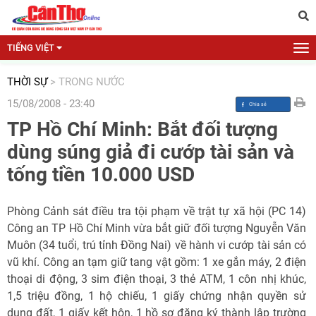
TIẾNG VIỆT
THỜI SỰ
>
TRONG NƯỚC
15/08/2008 - 23:40
TP Hồ Chí Minh: Bắt đối tượng
dùng súng giả đi cướp tài sản và
tống tiền 10.000 USD
Phòng Cảnh sát điều tra tội phạm về trật tự xã hội (PC 14)
Công an TP Hồ Chí Minh vừa bắt giữ đối tượng Nguyễn Văn
Muôn (34 tuổi, trú tỉnh Đồng Nai) về hành vi cướp tài sản có
vũ khí. Công an tạm giữ tang vật gồm: 1 xe gắn máy, 2 điện
thoại di động, 3 sim điện thoại, 3 thẻ ATM, 1 côn nhị khúc,
1,5 triệu đồng, 1 hộ chiếu, 1 giấy chứng nhận quyền sử
dụng đất, 1 giấy kết hôn, 1 hồ sơ đăng ký thành lập trường