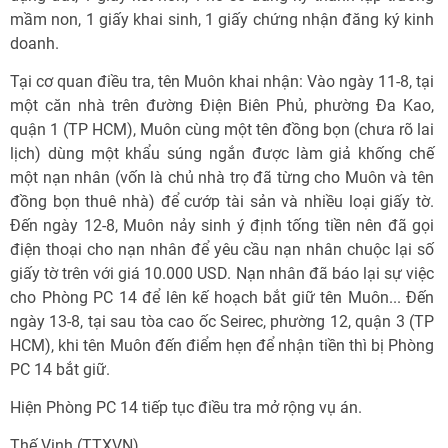
mầm non, 1 giấy khai sinh, 1 giấy chứng nhận đăng ký kinh
doanh.
Tại cơ quan điều tra, tên Muôn khai nhận: Vào ngày 11-8, tại
một căn nhà trên đường Điện Biên Phủ, phường Đa Kao,
quận 1 (TP HCM), Muôn cùng một tên đồng bọn (chưa rõ lai
lịch) dùng một khẩu súng ngắn được làm giả khống chế
một nạn nhân (vốn là chủ nhà trọ đã từng cho Muôn và tên
đồng bọn thuê nhà) để cướp tài sản và nhiều loại giấy tờ.
Đến ngày 12-8, Muôn nảy sinh ý định tống tiền nên đã gọi
điện thoại cho nạn nhân để yêu cầu nạn nhân chuộc lại số
giấy tờ trên với giá 10.000 USD. Nạn nhân đã báo lại sự việc
cho Phòng PC 14 để lên kế hoạch bắt giữ tên Muôn... Đến
ngày 13-8, tại sau tòa cao ốc Seirec, phường 12, quận 3 (TP
HCM), khi tên Muôn đến điểm hẹn để nhận tiền thì bị Phòng
PC 14 bắt giữ.
Hiện Phòng PC 14 tiếp tục điều tra mở rộng vụ án.
Thế Vinh (TTXVN)