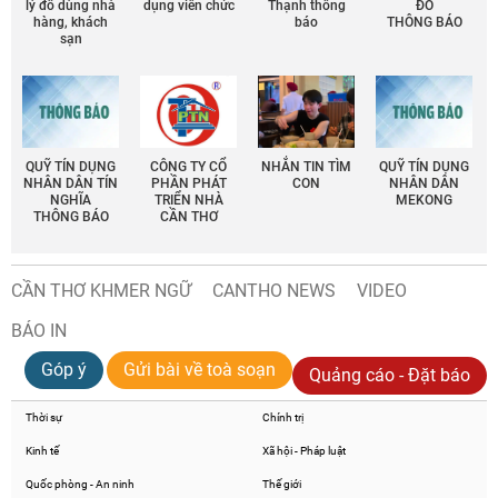
lý đồ dùng nhà
dụng viên chức
Thạnh thông
ĐÔ
hàng, khách
báo
THÔNG BÁO
sạn
QUỸ TÍN DỤNG
CÔNG TY CỔ
NHẮN TIN TÌM
QUỸ TÍN DỤNG
NHÂN DÂN TÍN
PHẦN PHÁT
CON
NHÂN DÂN
NGHĨA
TRIỂN NHÀ
MEKONG
THÔNG BÁO
CẦN THƠ
CẦN THƠ KHMER NGỮ
CANTHO NEWS
VIDEO
BÁO IN
Góp ý
Gửi bài về toà soạn
Quảng cáo - Đặt báo
Thời sự
Chính trị
Kinh tế
Xã hội - Pháp luật
Quốc phòng - An ninh
Thế giới