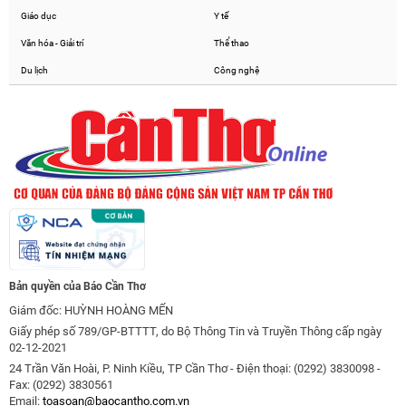
Giáo dục
Y tế
Văn hóa - Giải trí
Thể thao
Du lịch
Công nghệ
Bản quyền của Báo Cần Thơ
Giám đốc: HUỲNH HOÀNG MẾN
Giấy phép số 789/GP-BTTTT, do Bộ Thông Tin và Truyền Thông cấp ngày
02-12-2021
24 Trần Văn Hoài, P. Ninh Kiều, TP Cần Thơ - Điện thoại: (0292) 3830098 -
Fax: (0292) 3830561
Email:
toasoan@baocantho.com.vn