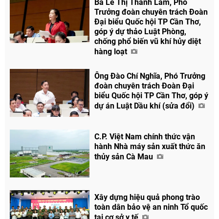
Bà Lê Thị Thanh Lam, Phó
Trưởng đoàn chuyên trách Đoàn
Đại biểu Quốc hội TP Cần Thơ,
góp ý dự thảo Luật Phòng,
chống phổ biến vũ khí hủy diệt
hàng loạt
Ông Đào Chí Nghĩa, Phó Trưởng
đoàn chuyên trách Đoàn Đại
biểu Quốc hội TP Cần Thơ, góp ý
dự án Luật Dầu khí (sửa đổi)
C.P. Việt Nam chính thức vận
hành Nhà máy sản xuất thức ăn
thủy sản Cà Mau
Xây dựng hiệu quả phong trào
toàn dân bảo vệ an ninh Tổ quốc
tại cơ sở y tế