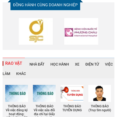
ĐỒNG HÀNH CÙNG DOANH NGHIỆP
RAO VẶT
NHÀ ĐẤT
HỌC HÀNH
XE
ĐIỆN TỬ
VIỆC
LÀM
KHÁC
THÔNG BÁO
THÔNG BÁO
THÔNG BÁO
THÔNG BÁO
Về việc đăng ký
Về việc sửa đổi
TUYỂN DỤNG
(Truy tìm người)
hoạt động:
địa chỉ tại Giấy