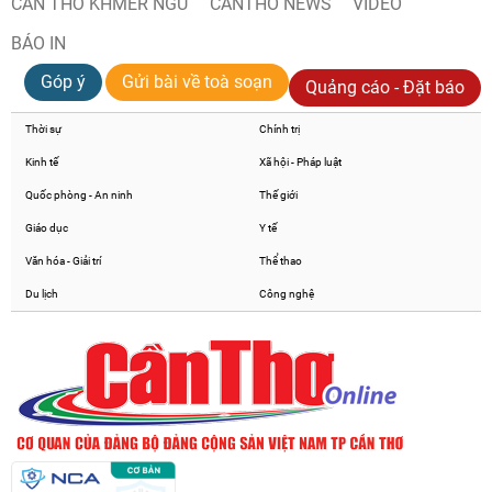
CẦN THƠ KHMER NGỮ
CANTHO NEWS
VIDEO
BÁO IN
Góp ý
Gửi bài về toà soạn
Quảng cáo - Đặt báo
Thời sự
Chính trị
Kinh tế
Xã hội - Pháp luật
Quốc phòng - An ninh
Thế giới
Giáo dục
Y tế
Văn hóa - Giải trí
Thể thao
Du lịch
Công nghệ