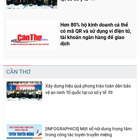
Hơn 80% hộ kinh doanh cá thể
có mã QR và sử dụng ví điện tử,
tài khoản ngân hàng để giao
dịch
CẦN THƠ
Xây dựng hiệu quả phong trào toàn dân bảo
vệ an ninh Tổ quốc tại cơ sở y tế
Chia sẻ
Facebook
[INFOGRAPHICS] Một số nội dung trọng tâm
trong công tác tuyên truyền miệng