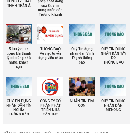
CÔNG TY LUẬT
phép họat động
TNHH TRẦN Á
của Quỹ tín
dụng nhân dân
Trường Khánh
5 lưu ý quan
THÔNG BÁO
Quỹ Tín dụng
QUỸ TÍN DỤNG
trọng khi thanh
Về việc tuyển
nhân dân Vĩnh
NHÂN DÂN TÂY
lý đồ dùng nhà
dụng viên chức
Thạnh thông
ĐÔ
hàng, khách
báo
THÔNG BÁO
sạn
QUỸ TÍN DỤNG
CÔNG TY CỔ
NHẮN TIN TÌM
QUỸ TÍN DỤNG
NHÂN DÂN TÍN
PHẦN PHÁT
CON
NHÂN DÂN
NGHĨA
TRIỂN NHÀ
MEKONG
THÔNG BÁO
CẦN THƠ