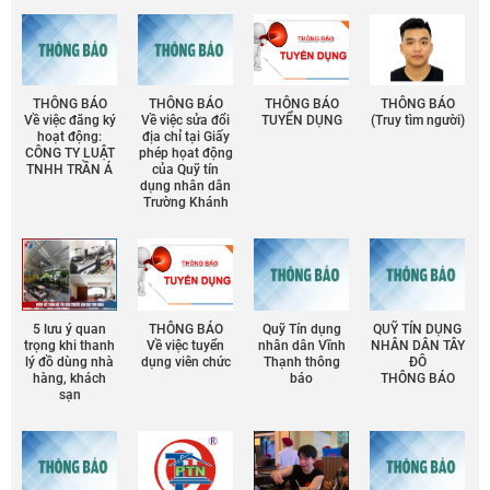
THÔNG BÁO
THÔNG BÁO
THÔNG BÁO
THÔNG BÁO
Về việc đăng ký
Về việc sửa đổi
TUYỂN DỤNG
(Truy tìm người)
hoạt động:
địa chỉ tại Giấy
CÔNG TY LUẬT
phép họat động
TNHH TRẦN Á
của Quỹ tín
dụng nhân dân
Trường Khánh
5 lưu ý quan
THÔNG BÁO
Quỹ Tín dụng
QUỸ TÍN DỤNG
trọng khi thanh
Về việc tuyển
nhân dân Vĩnh
NHÂN DÂN TÂY
lý đồ dùng nhà
dụng viên chức
Thạnh thông
ĐÔ
hàng, khách
báo
THÔNG BÁO
sạn