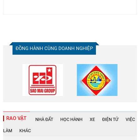
ĐỒNG HÀNH CÙNG DOANH NGHIỆP
RAO VẶT
NHÀ ĐẤT
HỌC HÀNH
XE
ĐIỆN TỬ
VIỆC
LÀM
KHÁC