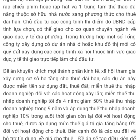
rạp chiếu phim hoặc rạp hát và 1 trung tâm thể thao đa
năng thuộc sở hữu nhà nước sang phương thức cho thuê
dài hạn. Chủ đầu tư các công trình thí điểm do UBND cấp
tỉnh lựa chọn, có thể giao cho cơ quan chuyên ngành về
giáo dục, y tế địa phương. Trong trường hợp một số Tổng
công ty xây dựng có dự án nhà ở hoặc khu đô thị mới có
quỹ đất xây dựng các công trình xã hội thuộc lĩnh vực giáo
dục, y tế thì giao trực tiếp làm chủ đầu tư.
Đề án khuyến khích mọi thành phần kinh tế, xã hội tham gia
xây dựng cơ sở hạ tầng cho thuê dài hạn, các dự án này
được miễn tiền sử dụng đất, thuê đất; miễn thuế thu nhập
doanh nghiệp đối với các hoạt động xây lắp; miễn thuế thu
nhập doanh nghiệp tối đa 4 năm; giảm 50% thuế thu nhập
doanh nghiệp trong 9 năm và áp dụng thuế thu nhập doanh
nghiệp 10% trong suốt thời gian còn lại đối với hoạt động
cho thuê, được áp dụng mức thuế giá trị gia tăng bằng 0%
đối với hoạt động cho thuê. Bên cạnh đó là các ưu đãi về
hỗ trợ tín dụng, về giá cho thuê... Đề án sẽ tạo điều kiện để