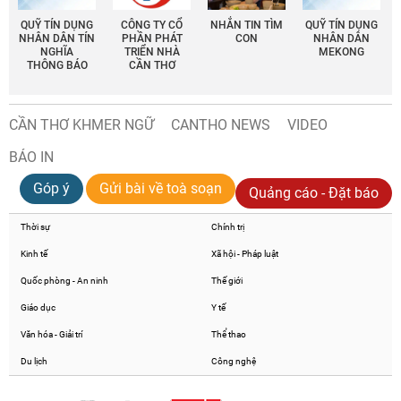
QUỸ TÍN DỤNG
CÔNG TY CỔ
NHẮN TIN TÌM
QUỸ TÍN DỤNG
NHÂN DÂN TÍN
PHẦN PHÁT
CON
NHÂN DÂN
NGHĨA
TRIỂN NHÀ
MEKONG
THÔNG BÁO
CẦN THƠ
CẦN THƠ KHMER NGỮ
CANTHO NEWS
VIDEO
BÁO IN
Góp ý
Gửi bài về toà soạn
Quảng cáo - Đặt báo
Thời sự
Chính trị
Kinh tế
Xã hội - Pháp luật
Quốc phòng - An ninh
Thế giới
Giáo dục
Y tế
Văn hóa - Giải trí
Thể thao
Du lịch
Công nghệ