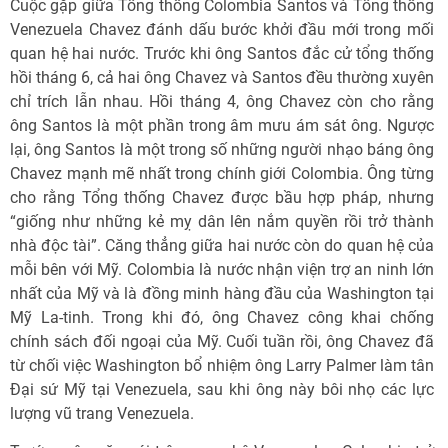
Cuộc gặp giữa Tổng thống Colombia Santos và Tổng thống
Venezuela Chavez đánh dấu bước khởi đầu mới trong mối
quan hệ hai nước. Trước khi ông Santos đắc cử tổng thống
hồi tháng 6, cả hai ông Chavez và Santos đều thường xuyên
chỉ trích lẫn nhau. Hồi tháng 4, ông Chavez còn cho rằng
ông Santos là một phần trong âm mưu ám sát ông. Ngược
lại, ông Santos là một trong số những người nhạo báng ông
Chavez mạnh mẽ nhất trong chính giới Colombia. Ông từng
cho rằng Tổng thống Chavez được bầu hợp pháp, nhưng
“giống như những kẻ mỵ dân lên nắm quyền rồi trở thành
nhà độc tài”. Căng thẳng giữa hai nước còn do quan hệ của
mỗi bên với Mỹ. Colombia là nước nhận viện trợ an ninh lớn
nhất của Mỹ và là đồng minh hàng đầu của Washington tại
Mỹ La-tinh. Trong khi đó, ông Chavez công khai chống
chính sách đối ngoại của Mỹ. Cuối tuần rồi, ông Chavez đã
từ chối việc Washington bổ nhiệm ông Larry Palmer làm tân
Đại sứ Mỹ tại Venezuela, sau khi ông này bôi nhọ các lực
lượng vũ trang Venezuela.