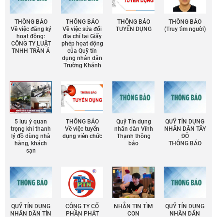
THÔNG BÁO
THÔNG BÁO
THÔNG BÁO
THÔNG BÁO
Về việc đăng ký
Về việc sửa đổi
TUYỂN DỤNG
(Truy tìm người)
hoạt động:
địa chỉ tại Giấy
CÔNG TY LUẬT
phép họat động
TNHH TRẦN Á
của Quỹ tín
dụng nhân dân
Trường Khánh
5 lưu ý quan
THÔNG BÁO
Quỹ Tín dụng
QUỸ TÍN DỤNG
trọng khi thanh
Về việc tuyển
nhân dân Vĩnh
NHÂN DÂN TÂY
lý đồ dùng nhà
dụng viên chức
Thạnh thông
ĐÔ
hàng, khách
báo
THÔNG BÁO
sạn
QUỸ TÍN DỤNG
CÔNG TY CỔ
NHẮN TIN TÌM
QUỸ TÍN DỤNG
NHÂN DÂN TÍN
PHẦN PHÁT
CON
NHÂN DÂN