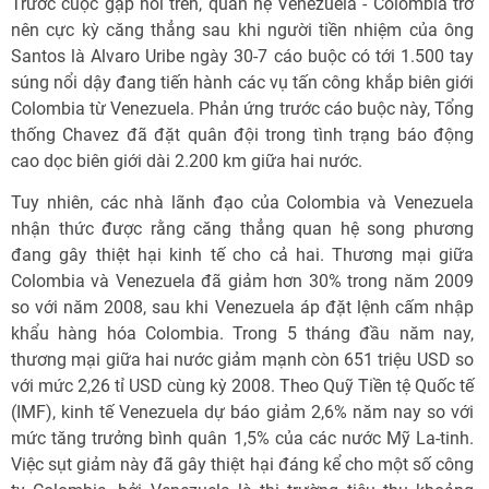
Trước cuộc gặp nói trên, quan hệ Venezuela - Colombia trở
nên cực kỳ căng thẳng sau khi người tiền nhiệm của ông
Santos là Alvaro Uribe ngày 30-7 cáo buộc có tới 1.500 tay
súng nổi dậy đang tiến hành các vụ tấn công khắp biên giới
Colombia từ Venezuela. Phản ứng trước cáo buộc này, Tổng
thống Chavez đã đặt quân đội trong tình trạng báo động
cao dọc biên giới dài 2.200 km giữa hai nước.
Tuy nhiên, các nhà lãnh đạo của Colombia và Venezuela
nhận thức được rằng căng thẳng quan hệ song phương
đang gây thiệt hại kinh tế cho cả hai. Thương mại giữa
Colombia và Venezuela đã giảm hơn 30% trong năm 2009
so với năm 2008, sau khi Venezuela áp đặt lệnh cấm nhập
khẩu hàng hóa Colombia. Trong 5 tháng đầu năm nay,
thương mại giữa hai nước giảm mạnh còn 651 triệu USD so
với mức 2,26 tỉ USD cùng kỳ 2008. Theo Quỹ Tiền tệ Quốc tế
(IMF), kinh tế Venezuela dự báo giảm 2,6% năm nay so với
mức tăng trưởng bình quân 1,5% của các nước Mỹ La-tinh.
Việc sụt giảm này đã gây thiệt hại đáng kể cho một số công