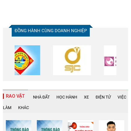
ĐỒNG HÀNH CÙNG DOANH NGHIỆP
RAO VẶT
NHÀ ĐẤT
HỌC HÀNH
XE
ĐIỆN TỬ
VIỆC
LÀM
KHÁC