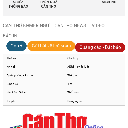
NGHĨA
TRIỂN NHÀ
MEKONG
THÔNG BÁO
CẦN THƠ
CẦN THƠ KHMER NGỮ
CANTHO NEWS
VIDEO
BÁO IN
Góp ý
Gửi bài về toà soạn
Quảng cáo - Đặt báo
Thời sự
Chính trị
Kinh tế
Xã hội - Pháp luật
Quốc phòng - An ninh
Thế giới
Giáo dục
Y tế
Văn hóa - Giải trí
Thể thao
Du lịch
Công nghệ