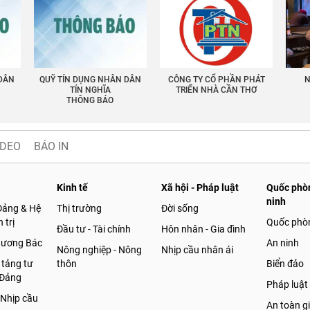
 DÂN
QUỸ TÍN DỤNG NHÂN DÂN
CÔNG TY CỔ PHẦN PHÁT
N
TÍN NGHĨA
TRIỂN NHÀ CẦN THƠ
THÔNG BÁO
IDEO
BÁO IN
Kinh tế
Xã hội - Pháp luật
Quốc phòn
ninh
Đảng & Hệ
Thị trường
Đời sống
 trị
Quốc phò
Đầu tư - Tài chính
Hôn nhân - Gia đình
gương Bác
An ninh
Nông nghiệp - Nông
Nhịp cầu nhân ái
 tảng tư
thôn
Biển đảo
 Đảng
Pháp luật
 Nhịp cầu
An toàn g