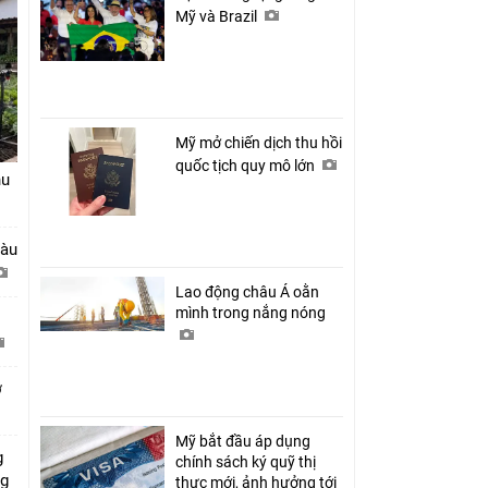
Mỹ và Brazil
Mỹ mở chiến dịch thu hồi
quốc tịch quy mô lớn
hu
tàu
Lao động châu Á oằn
mình trong nắng nóng
ở
Mỹ bắt đầu áp dụng
g
chính sách ký quỹ thị
ng
thực mới, ảnh hưởng tới