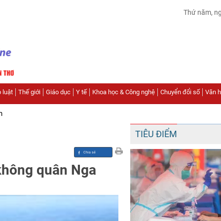
Thứ năm, n
 luật
Thế giới
Giáo dục
Y tế
Khoa học & Công nghệ
Chuyển đổi số
Văn hó
n
TIÊU ĐIỂM
 không quân Nga