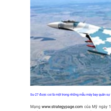
Su-27 được coi là một trong những mẫu máy bay quân sự t
Mạng
www.strategypage.com
của Mỹ ngày 11