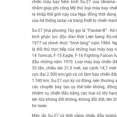
chiếc máy bay tiêm kích Su-27 của Ukraina
nhằm giúp phi công Mỹ thử loại máy bay chiế
ra khắp thế giới này của Nga, đồng thời dùn
của hệ thống radar và trang thiết bị chiến tra
Su-27 (mà phương Tây gọi là “Flanker-B” - Kẻ 
kích phản lực độc đáo thời Liên bang Xô-v
1977 và chính thức “trình làng” năm 1984. Ng
là đối thủ trực tiếp của những loại máy bay 
14 Tomcat, F-15 Eagle, F-16 Fighting Falcon 
đầu những năm 1970. Loại máy bay chiến đấu
33 tấn, chiều dài 21,9 mét, sải cánh 14,7 mét
cực đại 2.500 km/giờ và có tầm bay chiến đấu 
1.340 km, Su-27 cực kỳ cơ động, nên thường 
các chuyến bay tạo uy thế trên không, đồng
nhiệm vụ chiến đấu bằng các loại vũ khí hạn
tên lửa không đối không, không đối đất, tên l
tia laser.
Mặc dù Su-27 có tính năng chiếu đấu tương