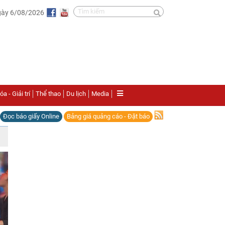
gày 6/08/2026
a - Giải trí
Thể thao
Du lịch
Media
Đọc báo giấy Online
Bảng giá quảng cáo - Đặt báo