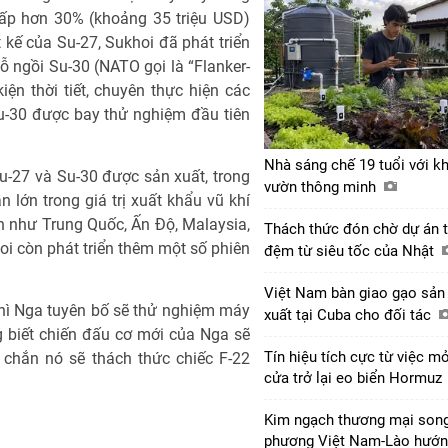
hấp hơn 30% (khoảng 35 triệu USD)
kế của Su-27, Sukhoi đã phát triển
 ngồi Su-30 (NATO gọi là “Flanker-
ện thời tiết, chuyên thực hiện các
u-30 được bay thử nghiệm đầu tiên
Nhà sáng chế 19 tuổi với k
u-27 và Su-30 được sản xuất, trong
vườn thông minh
 lớn trong giá trị xuất khẩu vũ khí
ớn như Trung Quốc, Ấn Độ, Malaysia,
Thách thức đón chờ dự án 
hoi còn phát triển thêm một số phiên
đệm từ siêu tốc của Nhật
Việt Nam bàn giao gạo sản
hì Nga tuyên bố sẽ thử nghiệm máy
xuất tại Cuba cho đối tác
 biết chiến đấu cơ mới của Nga sẽ
Tín hiệu tích cực từ việc m
 chắn nó sẽ thách thức chiếc F-22
cửa trở lại eo biển Hormuz
Kim ngạch thương mại son
phương Việt Nam-Lào hướ