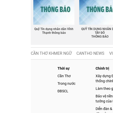
Quỹ Tín dụng nhân dân Vĩnh
QUỸ TÍN DỤNG NHÂN
Thạnh thông báo
TÂY ĐÔ
THÔNG BÁO
CẦN THƠ KHMER NGỮ
CANTHO NEWS
V
Thời sự
Chính trị
Cần Thơ
Xây dựng 
thống chính
Trong nước
Làm theo 
ĐBSCL
Bảo vệ nền
tưởng của
Diễn đàn &