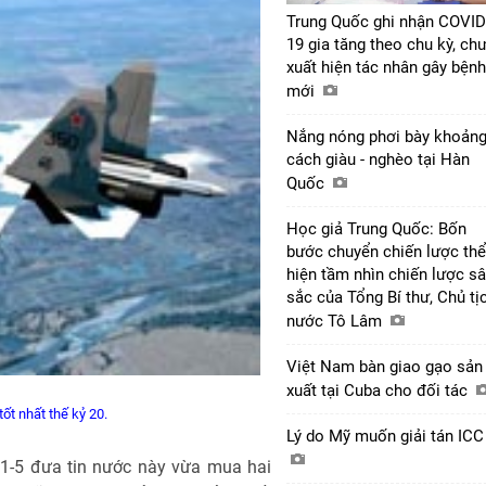
Trung Quốc ghi nhận COVID
19 gia tăng theo chu kỳ, ch
xuất hiện tác nhân gây bệnh
mới
Nắng nóng phơi bày khoản
cách giàu - nghèo tại Hàn
Quốc
Học giả Trung Quốc: Bốn
bước chuyển chiến lược thể
hiện tầm nhìn chiến lược s
sắc của Tổng Bí thư, Chủ tị
nước Tô Lâm
Việt Nam bàn giao gạo sản
xuất tại Cuba cho đối tác
ốt nhất thế kỷ 20.
Lý do Mỹ muốn giải tán IC
-5 đưa tin nước này vừa mua hai