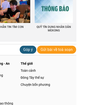
HẮN TIN TÌM CON
QUỸ TÍN DỤNG NHÂN DÂN
MEKONG
Góp ý
Gửi bài về toà soạn
g - An
Thế giới
Toàn cảnh
ng
Đông Tây thế sự
Chuyện bốn phương
iao thông