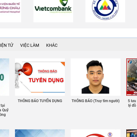
IỆN TỬ
VIỆC LÀM
KHÁC
THÔNG BÁO TUYỂN DỤNG
THÔNG BÁO (Truy tìm người)
5 lưu
 tại
lý đ
a Quỹ
ường