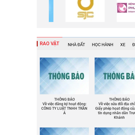
RAO VẶT
NHÀ ĐẤT
HỌC HÀNH
XE
Đ
THÔNG BÁO
THÔNG BÁO
Về việc đăng ký hoạt động:
Về việc sửa đổi địa chỉ
CÔNG TY LUẬT TNHH TRẦN
Giấy phép họat động củ
Á
tín dụng nhân dân Tr
Chia sẻ
Khánh
Facebook