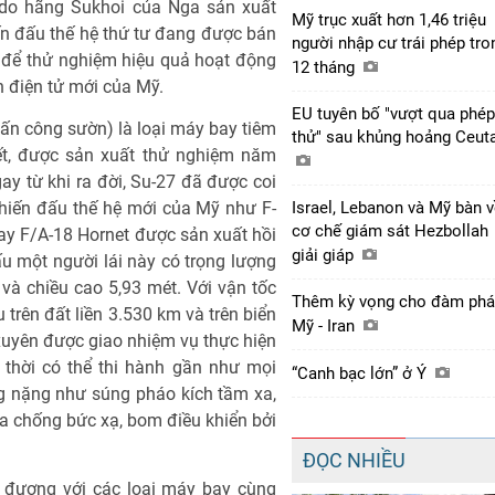
 do hãng Sukhoi của Nga sản xuất
Mỹ trục xuất hơn 1,46 triệu
n đấu thế hệ thứ tư đang được bán
người nhập cư trái phép tro
g để thử nghiệm hiệu quả hoạt động
12 tháng
nh điện tử mới của Mỹ.
EU tuyên bố "vượt qua phép
tấn công sườn) là loại máy bay tiêm
thử" sau khủng hoảng Ceut
iết, được sản xuất thử nghiệm năm
ay từ khi ra đời, Su-27 đã được coi
chiến đấu thế hệ mới của Mỹ như F-
Israel, Lebanon và Mỹ bàn 
cơ chế giám sát Hezbollah
hay F/A-18 Hornet được sản xuất hồi
giải giáp
 một người lái này có trọng lượng
 và chiều cao 5,93 mét. Với vận tốc
Thêm kỳ vọng cho đàm ph
trên đất liền 3.530 km và trên biển
Mỹ - Iran
xuyên được giao nhiệm vụ thực hiện
 thời có thể thi hành gần như mọi
“Canh bạc lớn” ở Ý
g nặng như súng pháo kích tầm xa,
ửa chống bức xạ, bom điều khiển bởi
ĐỌC NHIỀU
 đương với các loại máy bay cùng