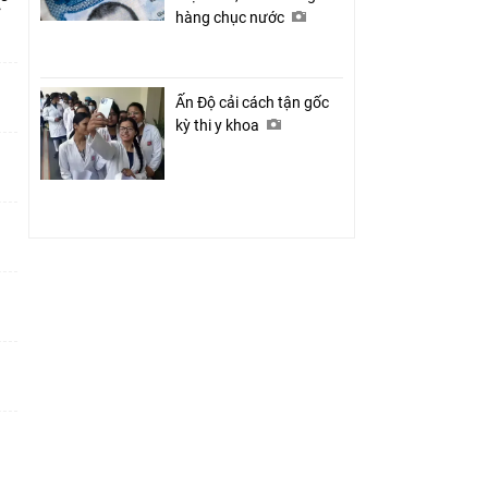
ỉ
hàng chục nước
Ấn Độ cải cách tận gốc
kỳ thi y khoa