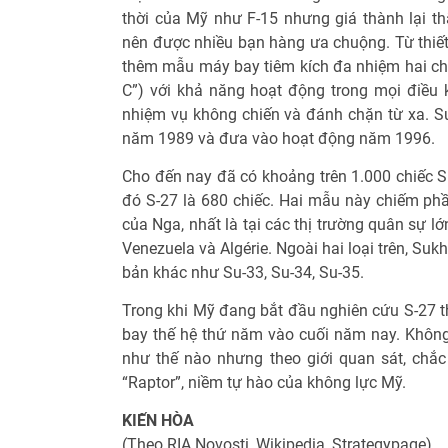
thời của Mỹ như F-15 nhưng giá thành lại t
nên được nhiều bạn hàng ưa chuộng. Từ thiết 
thêm mẫu máy bay tiêm kích đa nhiệm hai chỗ
C”) với khả năng hoạt động trong mọi điều ki
nhiệm vụ không chiến và đánh chặn từ xa. S
năm 1989 và đưa vào hoạt động năm 1996.
Cho đến nay đã có khoảng trên 1.000 chiếc S
đó S-27 là 680 chiếc. Hai mẫu này chiếm phần
của Nga, nhất là tại các thị trường quân sự l
Venezuela và Algérie. Ngoài hai loại trên, Suk
bản khác như Su-33, Su-34, Su-35.
Trong khi Mỹ đang bắt đầu nghiên cứu S-27 t
bay thế hệ thứ năm vào cuối năm nay. Không
như thế nào nhưng theo giới quan sát, chắc
“Raptor”, niềm tự hào của không lực Mỹ.
KIẾN HÒA
(Theo RIA Novosti, Wikipedia, Strategypage)