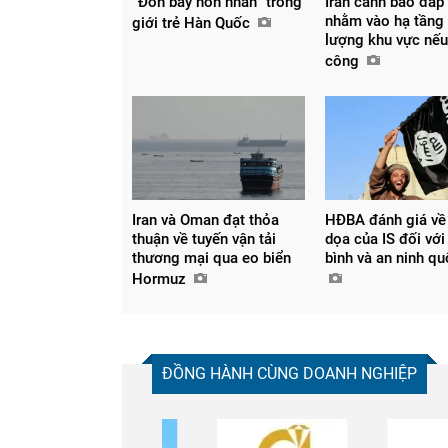
“Đòn bẩy hôn nhân” trong
Iran cảnh báo đáp 
nhằm vào hạ tầng
giới trẻ Hàn Quốc
lượng khu vực nếu
công
Iran và Oman đạt thỏa
HĐBA đánh giá về
thuận về tuyến vận tải
dọa của IS đối với
thương mại qua eo biển
bình và an ninh q
Hormuz
ĐỒNG HÀNH CÙNG DOANH NGHIỆP