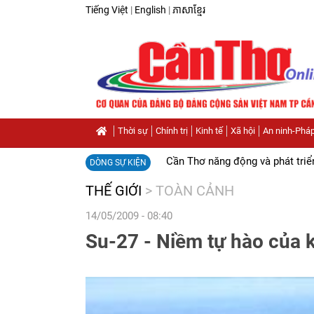
Tiếng Việt
|
English
|
ភាសាខ្មែរ
Thời sự
Chính trị
Kinh tế
Xã hội
An ninh-Pháp
Cần Thơ năng động và phát triể
DÒNG SỰ KIỆN
THẾ GIỚI
>
TOÀN CẢNH
14/05/2009 - 08:40
Su-27 - Niềm tự hào của