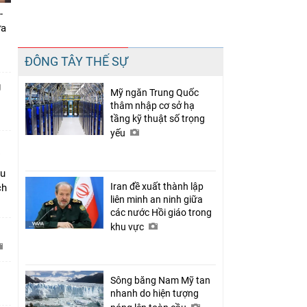
-
ưa
Chia sẻ
ĐÔNG TÂY THẾ SỰ
Facebook
g
Mỹ ngăn Trung Quốc
thâm nhập cơ sở hạ
tầng kỹ thuật số trọng
yếu
âu
Iran đề xuất thành lập
ch
liên minh an ninh giữa
các nước Hồi giáo trong
khu vực
C
Sông băng Nam Mỹ tan
nhanh do hiện tượng