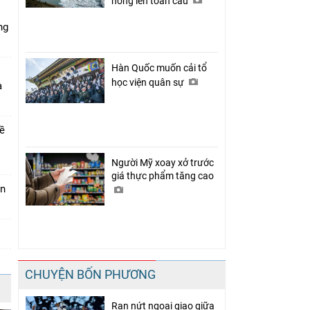
nóng lên toàn cầu
ng
Hàn Quốc muốn cải tổ
học viện quân sự
a
về
Người Mỹ xoay xở trước
giá thực phẩm tăng cao
án
CHUYỆN BỐN PHƯƠNG
Rạn nứt ngoại giao giữa