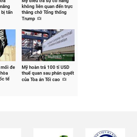
trả
Mỹ điều tra sự cố hàng
 năng
không liên quan đến trực
 bị tấn
thăng chở Tổng thống
Trump
 mối đe
Mỹ hoàn trả 100 tỉ USD
 hòa
thuế quan sau phán quyết
uốc tế
của Tòa án Tối cao