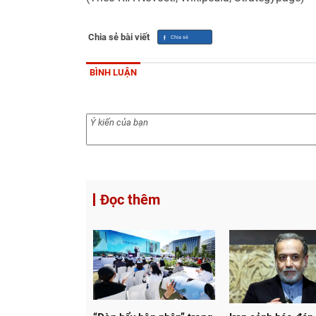
Chia sẻ bài viết
BÌNH LUẬN
Đọc thêm