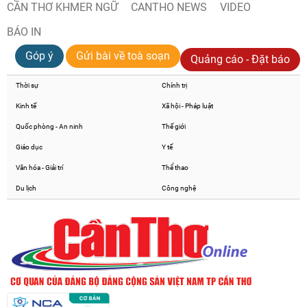
CẦN THƠ KHMER NGỮ
CANTHO NEWS
VIDEO
BÁO IN
Góp ý
Gửi bài về toà soạn
Quảng cáo - Đặt báo
Thời sự
Chính trị
Kinh tế
Xã hội - Pháp luật
Quốc phòng - An ninh
Thế giới
Giáo dục
Y tế
Văn hóa - Giải trí
Thể thao
Du lịch
Công nghệ