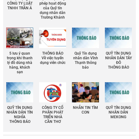
CÔNG TY LUẬT
phép họat động
TNHH TRẦN Á
của Quỹ tín
dụng nhân dân
Trường Khánh
5 lưu ý quan
THÔNG BÁO
Quỹ Tín dụng
QUỸ TÍN DỤNG
trọng khi thanh
Về việc tuyển
nhân dân Vĩnh
NHÂN DÂN TÂY
lý đồ dùng nhà
dụng viên chức
Thạnh thông
ĐÔ
hàng, khách
báo
THÔNG BÁO
sạn
QUỸ TÍN DỤNG
CÔNG TY CỔ
NHẮN TIN TÌM
QUỸ TÍN DỤNG
NHÂN DÂN TÍN
PHẦN PHÁT
CON
NHÂN DÂN
NGHĨA
TRIỂN NHÀ
MEKONG
THÔNG BÁO
CẦN THƠ