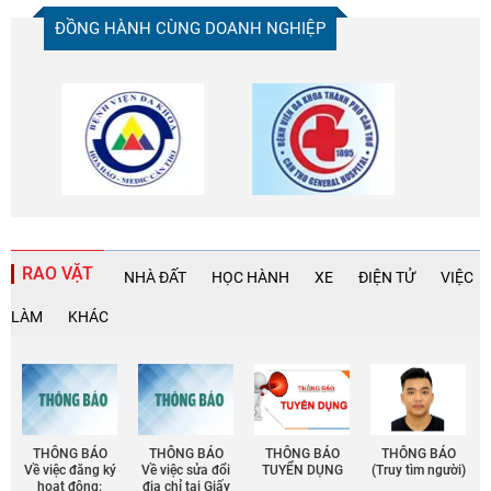
ĐỒNG HÀNH CÙNG DOANH NGHIỆP
RAO VẶT
NHÀ ĐẤT
HỌC HÀNH
XE
ĐIỆN TỬ
VIỆC
LÀM
KHÁC
THÔNG BÁO
THÔNG BÁO
THÔNG BÁO
THÔNG BÁO
Về việc đăng ký
Về việc sửa đổi
TUYỂN DỤNG
(Truy tìm người)
hoạt động:
địa chỉ tại Giấy