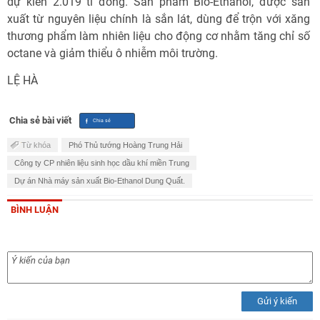
dự kiến 2.019 tỉ đồng. Sản phẩm Bio-Ethanol, được sản
xuất từ nguyên liệu chính là sắn lát, dùng để trộn với xăng
thương phẩm làm nhiên liệu cho động cơ nhằm tăng chỉ số
octane và giảm thiểu ô nhiễm môi trường.
LỆ HÀ
Chia sẻ bài viết
Từ khóa
Phó Thủ tướng Hoàng Trung Hải
Công ty CP nhiên liệu sinh học dầu khí miền Trung
Dự án Nhà máy sản xuất Bio-Ethanol Dung Quất.
BÌNH LUẬN
Gửi ý kiến