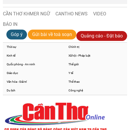
CẦN THƠ KHMER NGỮ
CANTHO NEWS
VIDEO
BÁO IN
Góp ý
Gửi bài về toà soạn
Quảng cáo - Đặt báo
Thời sự
Chính trị
Kinh tế
Xã hội - Pháp luật
Quốc phòng - An ninh
Thế giới
Giáo dục
Y tế
Văn hóa - Giải trí
Thể thao
Du lịch
Công nghệ