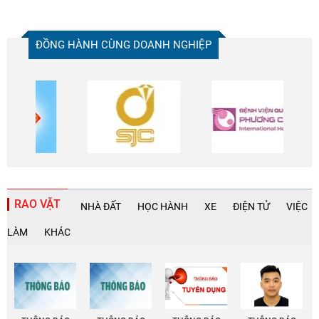
ĐỒNG HÀNH CÙNG DOANH NGHIỆP
RAO VẶT
NHÀ ĐẤT
HỌC HÀNH
XE
ĐIỆN TỬ
VIỆC
LÀM
KHÁC