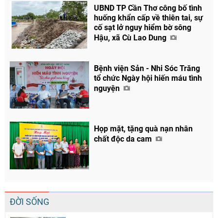
UBND TP Cần Thơ công bố tình
huống khẩn cấp về thiên tai, sự
cố sạt lở nguy hiểm bờ sông
Hậu, xã Cù Lao Dung
Chia sẻ
Bệnh viện Sản - Nhi Sóc Trăng
Facebook
tổ chức Ngày hội hiến máu tình
nguyện
Họp mặt, tặng quà nạn nhân
chất độc da cam
ĐỜI SỐNG