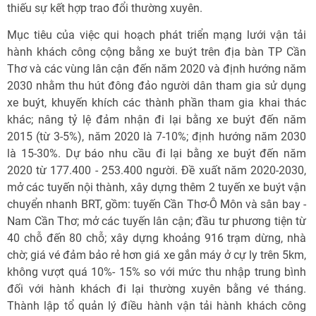
thiếu sự kết hợp trao đổi thường xuyên.
Mục tiêu của việc qui hoạch phát triển mạng lưới vận tải
hành khách công cộng bằng xe buýt trên địa bàn TP Cần
Thơ và các vùng lân cận đến năm 2020 và định hướng năm
2030 nhằm thu hút đông đảo người dân tham gia sử dụng
xe buýt, khuyến khích các thành phần tham gia khai thác
khác; nâng tỷ lệ đảm nhận đi lại bằng xe buýt đến năm
2015 (từ 3-5%), năm 2020 là 7-10%; định hướng năm 2030
là 15-30%. Dự báo nhu cầu đi lại bằng xe buýt đến năm
2020 từ 177.400 - 253.400 người. Đề xuất năm 2020-2030,
mở các tuyến nội thành, xây dựng thêm 2 tuyến xe buýt vận
chuyển nhanh BRT, gồm: tuyến Cần Thơ-Ô Môn và sân bay -
Nam Cần Thơ; mở các tuyến lân cận; đầu tư phương tiện từ
40 chỗ đến 80 chỗ; xây dựng khoảng 916 trạm dừng, nhà
chờ; giá vé đảm bảo rẻ hơn giá xe gắn máy ở cự ly trên 5km,
không vượt quá 10%- 15% so với mức thu nhập trung bình
đối với hành khách đi lại thường xuyên bằng vé tháng.
Thành lập tổ quản lý điều hành vận tải hành khách công