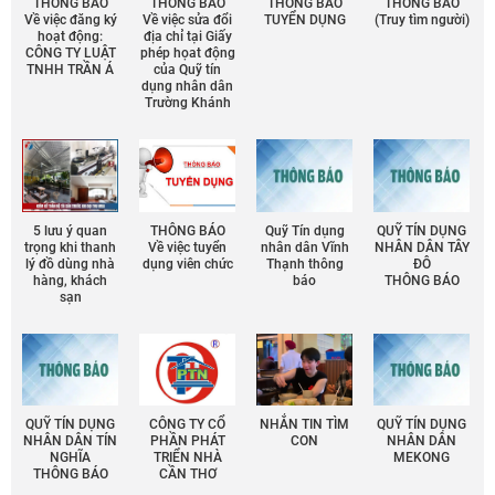
THÔNG BÁO
THÔNG BÁO
THÔNG BÁO
THÔNG BÁO
Về việc đăng ký
Về việc sửa đổi
TUYỂN DỤNG
(Truy tìm người)
hoạt động:
địa chỉ tại Giấy
CÔNG TY LUẬT
phép họat động
TNHH TRẦN Á
của Quỹ tín
dụng nhân dân
Trường Khánh
5 lưu ý quan
THÔNG BÁO
Quỹ Tín dụng
QUỸ TÍN DỤNG
trọng khi thanh
Về việc tuyển
nhân dân Vĩnh
NHÂN DÂN TÂY
lý đồ dùng nhà
dụng viên chức
Thạnh thông
ĐÔ
hàng, khách
báo
THÔNG BÁO
sạn
QUỸ TÍN DỤNG
CÔNG TY CỔ
NHẮN TIN TÌM
QUỸ TÍN DỤNG
NHÂN DÂN TÍN
PHẦN PHÁT
CON
NHÂN DÂN
NGHĨA
TRIỂN NHÀ
MEKONG
THÔNG BÁO
CẦN THƠ