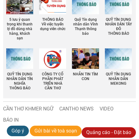
5 lưu ý quan
THÔNG BÁO
Quỹ Tín dụng
QUỸ TÍN DỤNG
trọng khi thanh
Về việc tuyển
nhân dân Vĩnh
NHÂN DÂN TÂY
lý đồ dùng nhà
dụng viên chức
Thạnh thông
ĐÔ
hàng, khách
báo
THÔNG BÁO
sạn
QUỸ TÍN DỤNG
CÔNG TY CỔ
NHẮN TIN TÌM
QUỸ TÍN DỤNG
NHÂN DÂN TÍN
PHẦN PHÁT
CON
NHÂN DÂN
NGHĨA
TRIỂN NHÀ
MEKONG
THÔNG BÁO
CẦN THƠ
CẦN THƠ KHMER NGỮ
CANTHO NEWS
VIDEO
BÁO IN
Góp ý
Gửi bài về toà soạn
Quảng cáo - Đặt báo