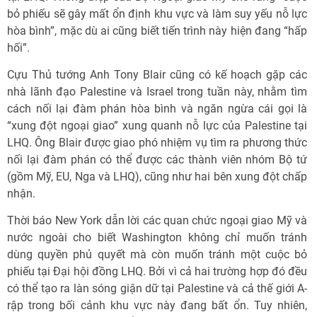
bỏ phiếu sẽ gây mất ổn định khu vực và làm suy yếu nỗ lực
hòa bình”, mặc dù ai cũng biết tiến trình này hiện đang “hấp
hối”.
Cựu Thủ tướng Anh Tony Blair cũng có kế hoạch gặp các
nhà lãnh đạo Palestine và Israel trong tuần này, nhằm tìm
cách nối lại đàm phán hòa bình và ngăn ngừa cái gọi là
“xung đột ngoại giao” xung quanh nỗ lực của Palestine tại
LHQ. Ông Blair được giao phó nhiệm vụ tìm ra phương thức
nối lại đàm phán có thể được các thành viên nhóm Bộ tứ
(gồm Mỹ, EU, Nga và LHQ), cũng như hai bên xung đột chấp
nhận.
Thời báo New York dẫn lời các quan chức ngoại giao Mỹ và
nước ngoài cho biết Washington không chỉ muốn tránh
dùng quyền phủ quyết mà còn muốn tránh một cuộc bỏ
phiếu tại Đại hội đồng LHQ. Bởi vì cả hai trường hợp đó đều
có thể tạo ra làn sóng giận dữ tại Palestine và cả thế giới A-
rập trong bối cảnh khu vực này đang bất ổn. Tuy nhiên,