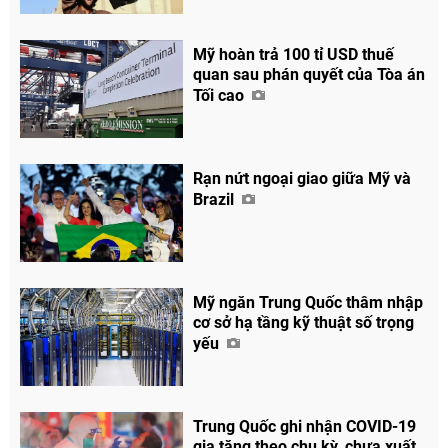
Mỹ hoàn trả 100 tỉ USD thuế
quan sau phán quyết của Tòa án
Tối cao
Rạn nứt ngoại giao giữa Mỹ và
Brazil
Mỹ ngăn Trung Quốc thâm nhập
cơ sở hạ tầng kỹ thuật số trọng
yếu
Chia sẻ
Trung Quốc ghi nhận COVID-19
Facebook
gia tăng theo chu kỳ, chưa xuất