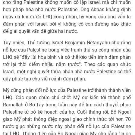
cho rằng Palestine không muốn cô lập Israel, mà chỉ muốn
hợp pháp hóa nhà nước Palestine. Ông Abbas khẳng định
ngay cả khi được LHQ công nhận, hy vọng của ông vẫn là
đàm phán với Israel, bởi vì không có con đường nào khác
để giải quyết vấn đề giữa hai nước.
Tuy nhiên, Thủ tướng Israel Benjamin Netanyahu cho rằng
nỗ lực của Palestine trong việc tranh thủ sự công nhận của
LHQ sẽ “đẩy lùi hòa bình và có thể kéo tiến trình đàm phán
trở lại thời điểm nhiều năm trước”. Theo các quan chức
Israel, một nghị quyết thừa nhận nhà nước Palestine có thể
gây phức tạp cho viễn cảnh đàm phán.
Mỹ cũng phản đối nỗ lực của Palestine trở thành thành viên
LHQ. Các quan chức chủ chốt Mỹ dự kiến tới thành phố
Ramallah ở Bờ Tây trong tuần này để tìm cách thuyết phục
Palestine từ bỏ kế hoạch của họ. Cuối tháng rồi, Bộ Ngoại
giao Mỹ phát thông điệp ngoại giao chính thức tới hơn 70
nước giục những nước này phản đối nỗ lực của Palestine
tại LHQ. Thông điệp của Bộ Ngoại giao Mỹ cho rằng “cuộc