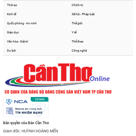
Thời sự
Chính trị
Kinh tế
Xã hội - Pháp luật
Quốc phòng - An ninh
Thế giới
Giáo dục
Y tế
Văn hóa - Giải trí
Thể thao
Du lịch
Công nghệ
Bản quyền của Báo Cần Thơ
Giám đốc: HUỲNH HOÀNG MẾN