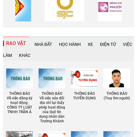
RAO VẶT
NHÀ ĐẤT
HỌC HÀNH
XE
ĐIỆN TỬ
VIỆC
LÀM
KHÁC
THÔNG BÁO
THÔNG BÁO
THÔNG BÁO
THÔNG BÁO
Về việc đăng ký
Về việc sửa đổi
TUYỂN DỤNG
(Truy tìm người)
hoạt động:
địa chỉ tại Giấy
CÔNG TY LUẬT
phép họat động
TNHH TRẦN Á
của Quỹ tín
dụng nhân dân
Trường Khánh