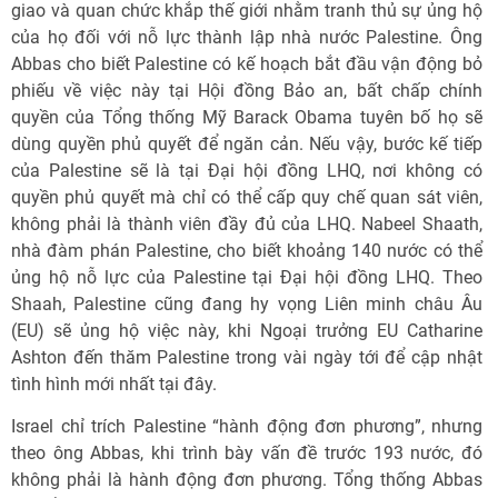
giao và quan chức khắp thế giới nhằm tranh thủ sự ủng hộ
của họ đối với nỗ lực thành lập nhà nước Palestine. Ông
Abbas cho biết Palestine có kế hoạch bắt đầu vận động bỏ
phiếu về việc này tại Hội đồng Bảo an, bất chấp chính
quyền của Tổng thống Mỹ Barack Obama tuyên bố họ sẽ
dùng quyền phủ quyết để ngăn cản. Nếu vậy, bước kế tiếp
của Palestine sẽ là tại Đại hội đồng LHQ, nơi không có
quyền phủ quyết mà chỉ có thể cấp quy chế quan sát viên,
không phải là thành viên đầy đủ của LHQ. Nabeel Shaath,
nhà đàm phán Palestine, cho biết khoảng 140 nước có thể
ủng hộ nỗ lực của Palestine tại Đại hội đồng LHQ. Theo
Shaah, Palestine cũng đang hy vọng Liên minh châu Âu
(EU) sẽ ủng hộ việc này, khi Ngoại trưởng EU Catharine
Ashton đến thăm Palestine trong vài ngày tới để cập nhật
tình hình mới nhất tại đây.
Israel chỉ trích Palestine “hành động đơn phương”, nhưng
theo ông Abbas, khi trình bày vấn đề trước 193 nước, đó
không phải là hành động đơn phương. Tổng thống Abbas