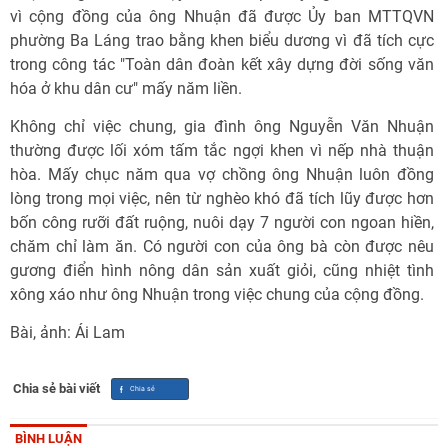
vì cộng đồng của ông Nhuận đã được Ủy ban MTTQVN
phường Ba Láng trao bằng khen biểu dương vì đã tích cực
trong công tác "Toàn dân đoàn kết xây dựng đời sống văn
hóa ở khu dân cư" mấy năm liền.
Không chỉ việc chung, gia đình ông Nguyễn Văn Nhuận
thường được lối xóm tấm tắc ngợi khen vì nếp nhà thuận
hòa. Mấy chục năm qua vợ chồng ông Nhuận luôn đồng
lòng trong mọi việc, nên từ nghèo khó đã tích lũy được hơn
bốn công rưỡi đất ruộng, nuôi dạy 7 người con ngoan hiền,
chăm chỉ làm ăn. Có người con của ông bà còn được nêu
gương điển hình nông dân sản xuất giỏi, cũng nhiệt tình
xông xáo như ông Nhuận trong việc chung của cộng đồng.
Bài, ảnh: Ái Lam
Chia sẻ bài viết
BÌNH LUẬN