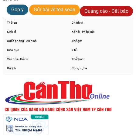
Góp ý
Gửi bài về toà soạn
Quảng cáo - Đặt báo
Thời sự
Chính trị
Kinh tế
Xã hội - Pháp luật
Quốc phòng - An ninh
Thế giới
Giáo dục
Y tế
Văn hóa - Giải trí
Thể thao
Du lịch
Công nghệ