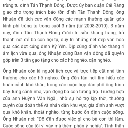
trùng tu đình Tân Thạnh Đông. Được ủy ban quận Cái Răng
giao cho trọng trách bảo tồn đình Tân Thạnh Đông, ông
Nhuận đã tích cực vận động các mạnh thường quân góp
kinh phí trùng tu trong suốt 3 năm (từ 2008-2010). 3 năm
nay, đình Tân Thạnh Đông được tu sửa khang trang, trở
thành nơi để bà con hội tụ, duy trì những nét đẹp văn hóa
qua các đợt cúng đình Kỳ Yên. Dịp cúng đình vào tháng 4
âm lịch vừa qua, ông Nhuận cùng Ban vận động đã quyên
góp trên 3 tấn gạo tặng cho các hộ nghèo, cận nghèo.
Ông Nhuận còn là người tích cực và trực tiếp cất nhà tình
thương cho các hộ nghèo. Ông đến tận nơi tìm hiểu các
hoàn cảnh khó khăn, trong các cuộc họp dân phố ông trình
bày từng cảnh nhà, vận động bà con tương trợ. Trường hợp
của anh Huỳnh Văn Ngãi, nhờ sự hỗ trợ kịp thời, thường
xuyên của đoàn thể và nhân dân khu vực, gia đình anh vượt
qua khó khăn, thoát nghèo, từng bước ổn định cuộc sống.
Ông Nhuận nói: "Đỡ đần được việc gì cho bà con thì làm.
Cuộc sống của tôi vì vậy mà thêm phần ý nghĩa". Tinh thần