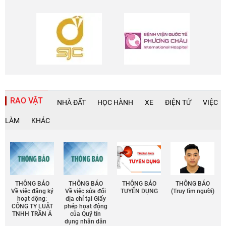
RAO VẶT
NHÀ ĐẤT
HỌC HÀNH
XE
ĐIỆN TỬ
VIỆC
LÀM
KHÁC
THÔNG BÁO
THÔNG BÁO
THÔNG BÁO
THÔNG BÁO
Về việc đăng ký
Về việc sửa đổi
TUYỂN DỤNG
(Truy tìm người)
hoạt động:
địa chỉ tại Giấy
CÔNG TY LUẬT
phép họat động
TNHH TRẦN Á
của Quỹ tín
dụng nhân dân