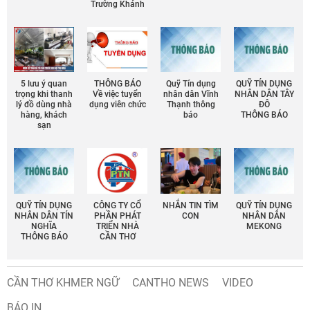
Trường Khánh
5 lưu ý quan
THÔNG BÁO
Quỹ Tín dụng
QUỸ TÍN DỤNG
trọng khi thanh
Về việc tuyển
nhân dân Vĩnh
NHÂN DÂN TÂY
lý đồ dùng nhà
dụng viên chức
Thạnh thông
ĐÔ
hàng, khách
báo
THÔNG BÁO
sạn
QUỸ TÍN DỤNG
CÔNG TY CỔ
NHẮN TIN TÌM
QUỸ TÍN DỤNG
NHÂN DÂN TÍN
PHẦN PHÁT
CON
NHÂN DÂN
NGHĨA
TRIỂN NHÀ
MEKONG
THÔNG BÁO
CẦN THƠ
CẦN THƠ KHMER NGỮ
CANTHO NEWS
VIDEO
BÁO IN