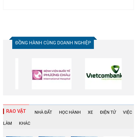
ĐỒNG HÀNH CÙNG DOANH NGHIỆP
RAO VẶT
NHÀ ĐẤT
HỌC HÀNH
XE
ĐIỆN TỬ
VIỆC
LÀM
KHÁC