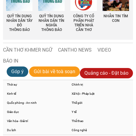
QUỸ TÍN DỤNG
QUỸ TÍN DỤNG
CÔNG TY CỔ
NHẮN TIN TÌM
NHÂN DÂN TÂY
NHÂN DÂN TÍN
PHẦN PHÁT
CON
ĐÔ
NGHĨA
TRIỂN NHÀ
THÔNG BÁO
THÔNG BÁO
CẦN THƠ
CẦN THƠ KHMER NGỮ
CANTHO NEWS
VIDEO
BÁO IN
Góp ý
Gửi bài về toà soạn
Quảng cáo - Đặt báo
Thời sự
Chính trị
Kinh tế
Xã hội - Pháp luật
Quốc phòng - An ninh
Thế giới
Giáo dục
Y tế
Văn hóa - Giải trí
Thể thao
Du lịch
Công nghệ