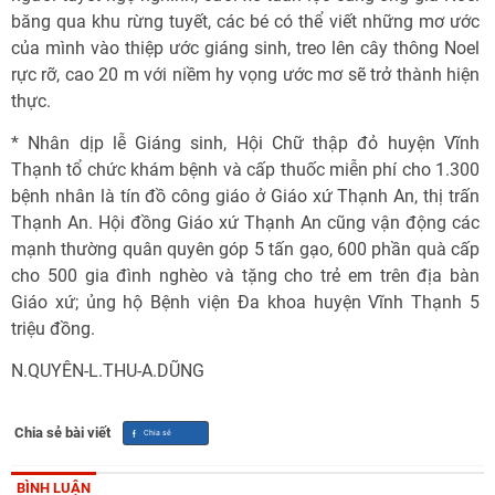
băng qua khu rừng tuyết, các bé có thể viết những mơ ước
của mình vào thiệp ước giáng sinh, treo lên cây thông Noel
rực rỡ, cao 20 m với niềm hy vọng ước mơ sẽ trở thành hiện
thực.
* Nhân dịp lễ Giáng sinh, Hội Chữ thập đỏ huyện Vĩnh
Thạnh tổ chức khám bệnh và cấp thuốc miễn phí cho 1.300
bệnh nhân là tín đồ công giáo ở Giáo xứ Thạnh An, thị trấn
Thạnh An. Hội đồng Giáo xứ Thạnh An cũng vận động các
mạnh thường quân quyên góp 5 tấn gạo, 600 phần quà cấp
cho 500 gia đình nghèo và tặng cho trẻ em trên địa bàn
Giáo xứ; ủng hộ Bệnh viện Đa khoa huyện Vĩnh Thạnh 5
triệu đồng.
N.QUYÊN-L.THU-A.DŨNG
Chia sẻ bài viết
BÌNH LUẬN