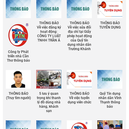
THÔNG BÁO
THÔNG BÁO
THÔNG BÁO
Về việc đăng ký
Về việc sửa đổi
TUYỂN DỤNG
hoạt động:
địa chỉ tại Giấy
CÔNG TY LUẬT
phép họat động
TNHH TRẦN Á
của Quỹ tín
dụng nhân dân
Trường Khánh
Công ty Phát
triển nhà Cần
Thơ thông báo
THÔNG BÁO
5 lưu ý quan
THÔNG BÁO
Quỹ Tín dụng
(Truy tìm người)
trọng khi thanh
Về việc tuyển
nhân dân Vĩnh
lý đồ dùng nhà
dụng viên chức
Thạnh thông
hàng, khách
báo
sạn