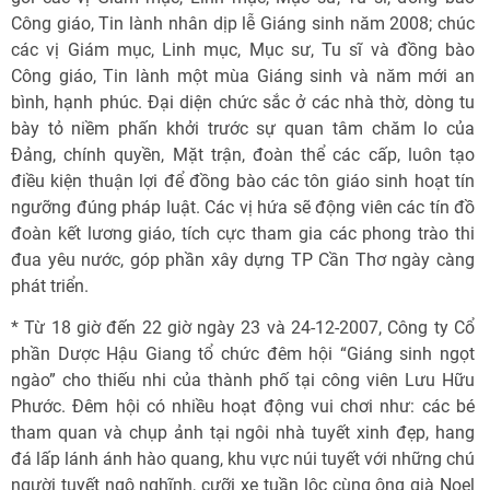
Công giáo, Tin lành nhân dịp lễ Giáng sinh năm 2008; chúc
các vị Giám mục, Linh mục, Mục sư, Tu sĩ và đồng bào
Công giáo, Tin lành một mùa Giáng sinh và năm mới an
bình, hạnh phúc. Đại diện chức sắc ở các nhà thờ, dòng tu
bày tỏ niềm phấn khởi trước sự quan tâm chăm lo của
Đảng, chính quyền, Mặt trận, đoàn thể các cấp, luôn tạo
điều kiện thuận lợi để đồng bào các tôn giáo sinh hoạt tín
ngưỡng đúng pháp luật. Các vị hứa sẽ động viên các tín đồ
đoàn kết lương giáo, tích cực tham gia các phong trào thi
đua yêu nước, góp phần xây dựng TP Cần Thơ ngày càng
phát triển.
* Từ 18 giờ đến 22 giờ ngày 23 và 24-12-2007, Công ty Cổ
phần Dược Hậu Giang tổ chức đêm hội “Giáng sinh ngọt
ngào” cho thiếu nhi của thành phố tại công viên Lưu Hữu
Phước. Đêm hội có nhiều hoạt động vui chơi như: các bé
tham quan và chụp ảnh tại ngôi nhà tuyết xinh đẹp, hang
đá lấp lánh ánh hào quang, khu vực núi tuyết với những chú
người tuyết ngộ nghĩnh, cưỡi xe tuần lộc cùng ông già Noel