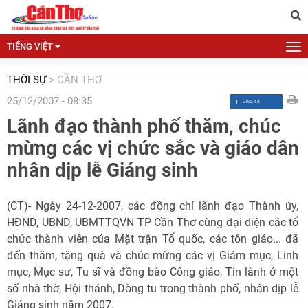
TIẾNG VIỆT
THỜI SỰ
>
CẦN THƠ
25/12/2007 - 08:35
Lãnh đạo thành phố thăm, chúc
mừng các vị chức sắc và giáo dân
nhân dịp lễ Giáng sinh
(CT)- Ngày 24-12-2007, các đồng chí lãnh đạo Thành ủy,
HĐND, UBND, UBMTTQVN TP Cần Thơ cùng đại diện các tổ
chức thành viên của Mặt trận Tổ quốc, các tôn giáo... đã
đến thăm, tặng quà và chúc mừng các vị Giám mục, Linh
mục, Mục sư, Tu sĩ và đồng bào Công giáo, Tin lành ở một
số nhà thờ, Hội thánh, Dòng tu trong thành phố, nhân dịp lễ
Giáng sinh năm 2007.