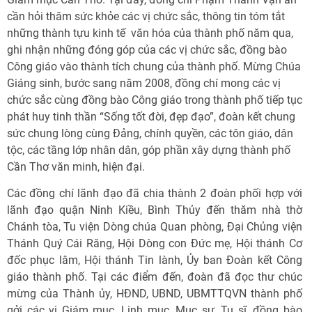
cần hỏi thăm sức khỏe các vị chức sắc, thông tin tóm tắt
những thành tựu kinh tế  văn hóa của thành phố năm qua,
ghi nhận những đóng góp của các vị chức sắc, đồng bào
Công giáo vào thành tích chung của thành phố. Mừng Chúa
Giáng sinh, bước sang năm 2008, đồng chí mong các vị
chức sắc cùng đồng bào Công giáo trong thành phố tiếp tục
phát huy tinh thần “Sống tốt đời, đẹp đạo”, đoàn kết chung
sức chung lòng cùng Đảng, chính quyền, các tôn giáo, dân
tộc, các tầng lớp nhân dân, góp phần xây dựng thành phố
Cần Thơ văn minh, hiện đại.
Các đồng chí lãnh đạo đã chia thành 2 đoàn phối hợp với
lãnh đạo quận Ninh Kiều, Bình Thủy đến thăm nhà thờ
Chánh tòa, Tu viện Dòng chúa Quan phòng, Đại Chủng viện
Thánh Quý Cái Răng, Hội Dòng con Đức mẹ, Hội thánh Cơ
đốc phục lâm, Hội thánh Tin lành, Ủy ban Đoàn kết Công
giáo thành phố. Tại các điểm đến, đoàn đã đọc thư chúc
mừng của Thành ủy, HĐND, UBND, UBMTTQVN thành phố
gởi các vị Giám mục, Linh mục, Mục sư, Tu sĩ, đồng bào