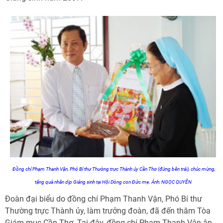
Đồng chí Phạm Thanh Vận, Phó Bí thư Thường trực Thành ủy Cần Thơ (đứng bên trái), chúc mừng,
tặng quà nhân dịp Giáng sinh tại Hội Dòng con Đức mẹ.
Ảnh: NGỌC QUYÊN
Đoàn đại biểu do đồng chí Phạm Thanh Vận, Phó Bí thư
Thường trực Thành ủy, làm trưởng đoàn, đã đến thăm Tòa
Giám mục Cần Thơ. Tại đây, đồng chí Phạm Thanh Vận ân