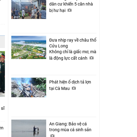
dân cư khiến 5 căn nhà
bị hư hại
c
Đưa nhịp ray về châu thổ
Cửu Long
Không chỉ là giấc mơ, mà
là động lực cất cánh
Phát hiện ổ dịch tả lợn
tại Cà Mau
 sĩ
An Giang: Bảo vệ cá
ên
trong mùa cá sinh sản