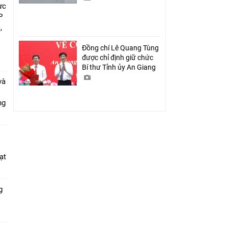
ực
P
,
i
Đồng chí Lê Quang Tùng
được chỉ định giữ chức
Bí thư Tỉnh ủy An Giang
và
ang
ạt
g