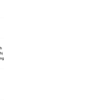
ộ
nh
hị
ọng