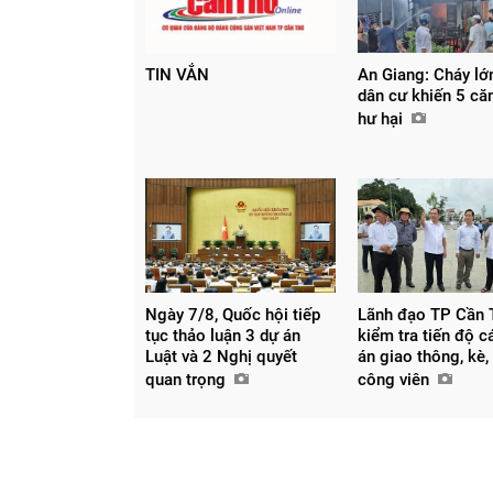
TIN VẮN
An Giang: Cháy lớ
dân cư khiến 5 căn
hư hại
Ngày 7/8, Quốc hội tiếp
Lãnh đạo TP Cần 
tục thảo luận 3 dự án
kiểm tra tiến độ c
Luật và 2 Nghị quyết
án giao thông, kè,
quan trọng
công viên
Chia sẻ
Facebook