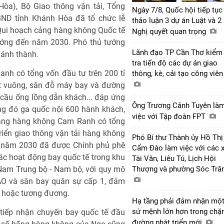
òa), Bộ Giao thông vận tải, Tổng
Ngày 7/8, Quốc hội tiếp tục
ND tỉnh Khánh Hòa đã tổ chức lễ
thảo luận 3 dự án Luật và 2
Qui hoạch cảng hàng không Quốc tế
Nghị quyết quan trọng
ớng đến năm 2030. Phó thủ tướng
Lãnh đạo TP Cần Thơ kiểm
hánh thành.
tra tiến độ các dự án giao
h có tổng vốn đầu tư trên 200 tỉ
thông, kè, cải tạo công viê
ét vuông, sân đỗ máy bay và đường
cầu ống lồng dẫn khách... đáp ứng
Ông Trương Cảnh Tuyên là
ng đó ga quốc nội 600 hành khách,
việc với Tập đoàn FPT
Cảng hàng không Cam Ranh có tổng
triển giao thông vận tải hàng không
Phó Bí thư Thành ủy Hồ Thị
 năm 2030 đã được Chính phủ phê
Cẩm Đào làm việc với các 
c hoạt động bay quốc tế trong khu
Tài Văn, Liêu Tú, Lịch Hội
 Nam Trung bộ - Nam bộ, với quy mô
Thượng và phường Sóc Tră
AO và sân bay quân sự cấp 1, đảm
7 hoặc tương đương.
Hạ tầng phải đảm nhận mộ
sứ mệnh lớn hơn trong chặ
iếp nhận chuyến bay quốc tế đầu
đường phát triển mới