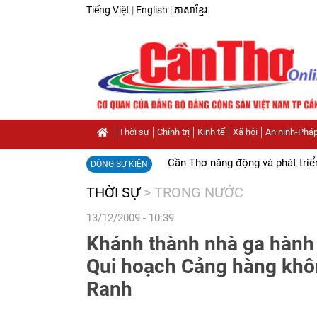
Tiếng Việt
|
English
|
ភាសាខ្មែរ
Thời sự
Chính trị
Kinh tế
Xã hội
An ninh-Pháp
Cần Thơ năng động và phát triể
DÒNG SỰ KIỆN
THỜI SỰ
>
TRONG NƯỚC
13/12/2009 - 10:39
Khánh thành nhà ga hành
Qui hoạch Cảng hàng khô
Ranh