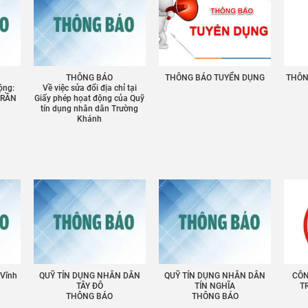
THÔNG BÁO
THÔNG BÁO TUYỂN DỤNG
THÔNG
ộng:
Về việc sửa đổi địa chỉ tại
TRẦN
Giấy phép họat động của Quỹ
tín dụng nhân dân Trường
Khánh
 Vĩnh
QUỸ TÍN DỤNG NHÂN DÂN
QUỸ TÍN DỤNG NHÂN DÂN
CÔN
TÂY ĐÔ
TÍN NGHĨA
T
THÔNG BÁO
THÔNG BÁO