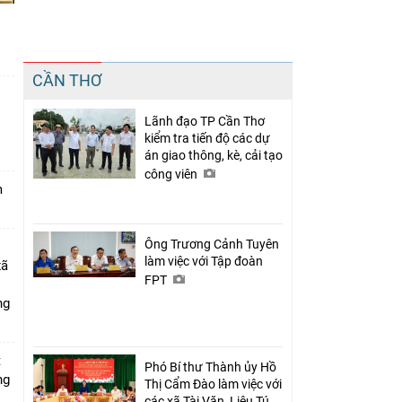
Chia sẻ
CẦN THƠ
Facebook
Lãnh đạo TP Cần Thơ
n
kiểm tra tiến độ các dự
án giao thông, kè, cải tạo
công viên
m
Ông Trương Cảnh Tuyên
làm việc với Tập đoàn
xã
FPT
ng
t
Phó Bí thư Thành ủy Hồ
ng
Thị Cẩm Đào làm việc với
các xã Tài Văn, Liêu Tú,