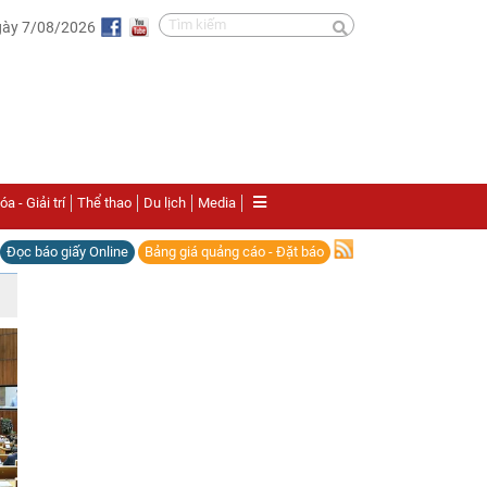
gày 7/08/2026
a - Giải trí
Thể thao
Du lịch
Media
Đọc báo giấy Online
Bảng giá quảng cáo - Đặt báo