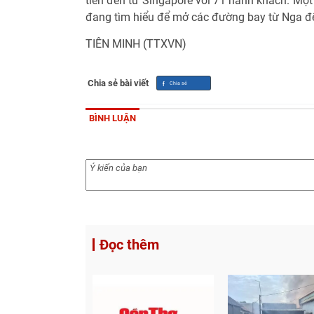
tiên đến từ Singapore với 71 hành khách. Mộ
đang tìm hiểu để mở các đường bay từ Nga 
TIÊN MINH (TTXVN)
Chia sẻ bài viết
BÌNH LUẬN
Đọc thêm