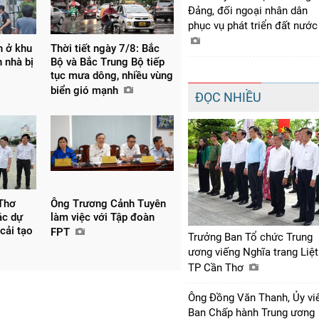
Đảng, đối ngoại nhân dân
phục vụ phát triển đất nướ
n ở khu
Thời tiết ngày 7/8: Bắc
 nhà bị
Bộ và Bắc Trung Bộ tiếp
tục mưa dông, nhiều vùng
biển gió mạnh
ĐỌC NHIỀU
Thơ
Ông Trương Cảnh Tuyên
ác dự
làm việc với Tập đoàn
 cải tạo
FPT
Trưởng Ban Tổ chức Trung
ương viếng Nghĩa trang Liệt
TP Cần Thơ
Ông Đồng Văn Thanh, Ủy vi
Ban Chấp hành Trung ương