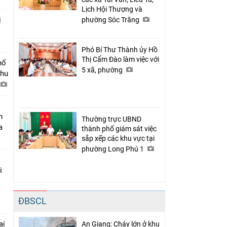
Lịch Hội Thượng và
ị
phường Sóc Trăng
Phó Bí Thư Thành ủy Hồ
Thị Cẩm Đào làm việc với
hố
5 xã, phường
khu
n
Thường trực UBND
a
thành phố giám sát việc
sắp xếp các khu vực tại
phường Long Phú 1
i
ĐBSCL
ại
An Giang: Cháy lớn ở khu