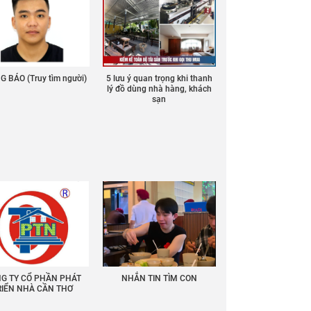
 BÁO (Truy tìm người)
5 lưu ý quan trọng khi thanh
lý đồ dùng nhà hàng, khách
sạn
G TY CỔ PHẦN PHÁT
NHẮN TIN TÌM CON
RIỂN NHÀ CẦN THƠ