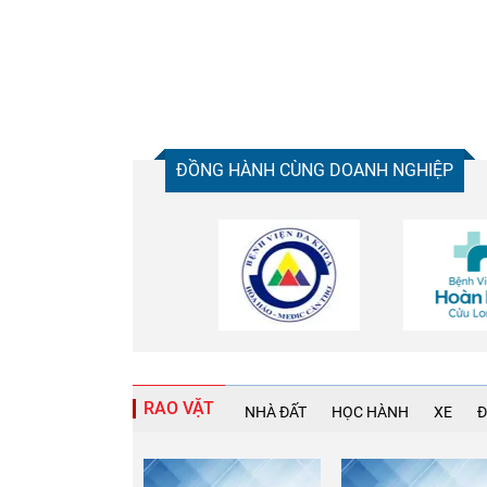
ĐỒNG HÀNH CÙNG DOANH NGHIỆP
RAO VẶT
NHÀ ĐẤT
HỌC HÀNH
XE
Đ