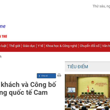
Thứ sáu, n
 luật
Thế giới
Giáo dục
Y tế
Khoa học & Công nghệ
Chuyển đổi số
Văn hó
n
TIÊU ĐIỂM
 khách và Công bố
ng quốc tế Cam