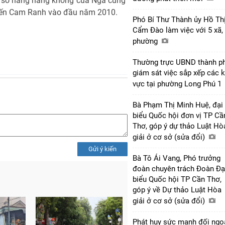
t số hãng hàng không của Nga cũng
đến Cam Ranh vào đầu năm 2010.
Phó Bí Thư Thành ủy Hồ Th
Cẩm Đào làm việc với 5 xã,
phường
Thường trực UBND thành p
giám sát việc sắp xếp các 
vực tại phường Long Phú 1
Bà Phạm Thị Minh Huệ, đại
biểu Quốc hội đơn vị TP Cầ
Thơ, góp ý dự thảo Luật Hò
giải ở cơ sở (sửa đổi)
Gửi ý kiến
Bà Tô Ái Vang, Phó trưởng
đoàn chuyên trách Đoàn Đạ
biểu Quốc hội TP Cần Thơ,
góp ý về Dự thảo Luật Hòa
giải ở cơ sở (sửa đổi)
Phát huy sức mạnh đối ngo