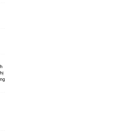
ộ
nh
hị
ọng