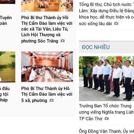
Tổng Bí thư, Chủ tịch nước 
Lâm: Xây dựng Điều lệ Đản
khoa học, dễ thực hiện và 
 Tuyên
Phó Bí thư Thành ủy Hồ
đoàn
Thị Cẩm Đào làm việc với
sức sống lâu dài
các xã Tài Văn, Liêu Tú,
Lịch Hội Thượng và
phường Sóc Trăng
ĐỌC NHIỀU
ả đấu
Phó Bí Thư Thành ủy Hồ
g tội
Thị Cẩm Đào làm việc với
pháp
5 xã, phường
Trưởng Ban Tổ chức Trung
ương viếng Nghĩa trang Liệt
TP Cần Thơ
Ông Đồng Văn Thanh, Ủy vi