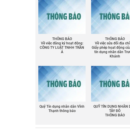
THÔNG BÁO
THÔNG BÁO
Về việc đăng ký hoạt động:
Về việc sửa đổi địa chỉ
CÔNG TY LUẬT TNHH TRẦN
Giấy phép họat động củ
Á
tín dụng nhân dân Tr
Khánh
Quỹ Tín dụng nhân dân Vĩnh
QUỸ TÍN DỤNG NHÂN
Thạnh thông báo
TÂY ĐÔ
THÔNG BÁO