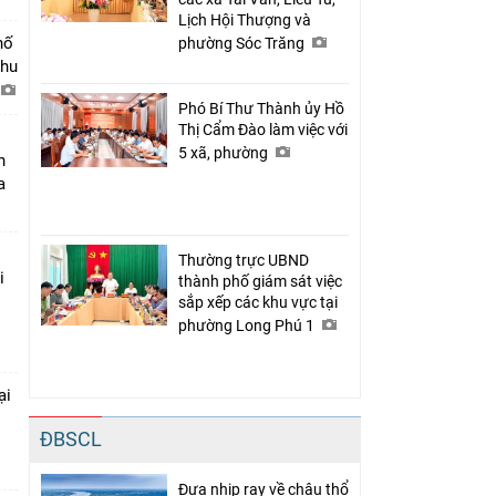
Lịch Hội Thượng và
hố
phường Sóc Trăng
khu
Phó Bí Thư Thành ủy Hồ
Thị Cẩm Đào làm việc với
5 xã, phường
n
a
Thường trực UBND
i
thành phố giám sát việc
sắp xếp các khu vực tại
phường Long Phú 1
ại
ĐBSCL
c
Đưa nhịp ray về châu thổ