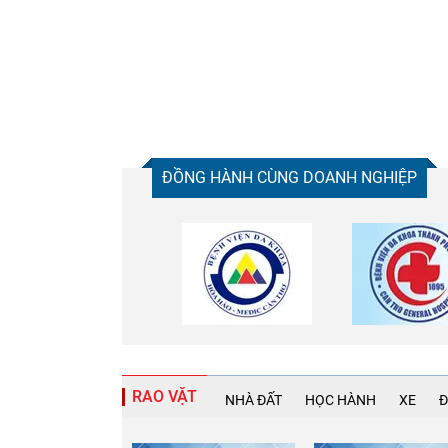
ĐỒNG HÀNH CÙNG DOANH NGHIỆP
RAO VẶT
NHÀ ĐẤT
HỌC HÀNH
XE
Đ