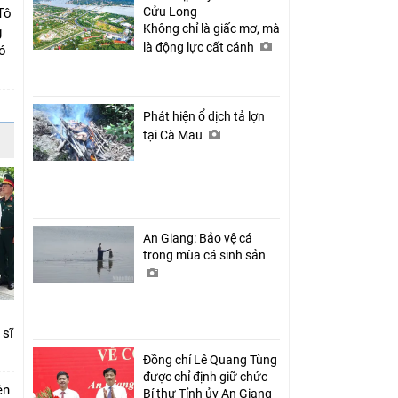
Cửu Long
Tô
Không chỉ là giấc mơ, mà
g
là động lực cất cánh
có
Phát hiện ổ dịch tả lợn
tại Cà Mau
An Giang: Bảo vệ cá
trong mùa cá sinh sản
 sĩ
Đồng chí Lê Quang Tùng
được chỉ định giữ chức
ên
Bí thư Tỉnh ủy An Giang