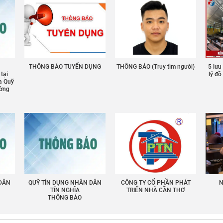
THÔNG BÁO TUYỂN DỤNG
THÔNG BÁO (Truy tìm người)
5 lưu
 tại
lý đ
a Quỹ
ường
 DÂN
QUỸ TÍN DỤNG NHÂN DÂN
CÔNG TY CỔ PHẦN PHÁT
N
TÍN NGHĨA
TRIỂN NHÀ CẦN THƠ
THÔNG BÁO