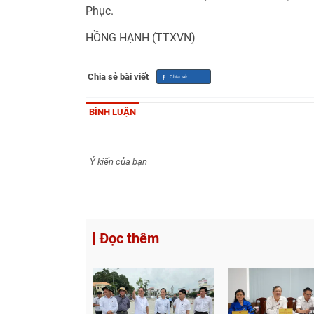
Phục.
HỒNG HẠNH (TTXVN)
Chia sẻ bài viết
BÌNH LUẬN
Đọc thêm