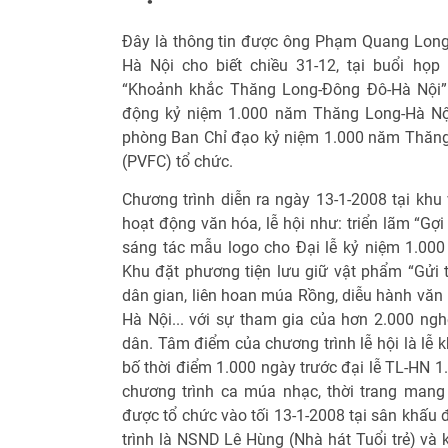
Đây là thông tin được ông Phạm Quang Long
Hà Nội cho biết chiều 31-12, tại buổi họp
“Khoảnh khắc Thăng Long-Đông Đô-Hà Nội” 
động kỷ niệm 1.000 năm Thăng Long-Hà Nội
phòng Ban Chỉ đạo kỷ niệm 1.000 năm Thăng 
(PVFC) tổ chức.
Chương trình diễn ra ngày 13-1-2008 tại kh
hoạt động văn hóa, lễ hội như: triển lãm “Gợi
sáng tác mẫu logo cho Đại lễ kỷ niệm 1.000 
Khu đặt phương tiện lưu giữ vật phẩm “Gửi tớ
dân gian, liên hoan múa Rồng, diễu hành văn 
Hà Nội... với sự tham gia của hơn 2.000 ngh
dân. Tâm điểm của chương trình lễ hội là lễ
bố thời điểm 1.000 ngày trước đại lễ TL-HN 
chương trình ca múa nhạc, thời trang man
được tổ chức vào tối 13-1-2008 tại sân khấu
trình là NSND Lê Hùng (Nhà hát Tuổi trẻ) và