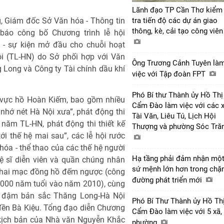
Lãnh đạo TP Cần Thơ kiểm
, Giám đốc Sở Văn hóa - Thông tin
tra tiến độ các dự án giao
thông, kè, cải tạo công viê
 báo công bố Chương trình lễ hội
- sự kiện mở đầu cho chuỗi hoạt
 (TL-HN) do Sở phối hợp với Văn
Ông Trương Cảnh Tuyên là
Long và Công ty Tài chính dầu khí
việc với Tập đoàn FPT
Phó Bí thư Thành ủy Hồ Thị
u vực hồ Hoàn Kiếm, bao gồm nhiều
Cẩm Đào làm việc với các 
 nhớ nét Hà Nội xưa”, phát động thi
Tài Văn, Liêu Tú, Lịch Hội
năm TL-HN, phát động thi thiết kế
Thượng và phường Sóc Tră
i thế hệ mai sau”, các lễ hội rước
hóa - thể thao của các thế hệ người
Hạ tầng phải đảm nhận mộ
ệ sĩ diễn viên và quần chúng nhân
sứ mệnh lớn hơn trong chặ
 khai mạc đồng hồ đếm ngược (công
đường phát triển mới
1.000 năm tuổi vào năm 2010), cùng
g đậm bản sắc Thăng Long-Hà Nội
Phó Bí Thư Thành ủy Hồ Th
 đền Bà Kiệu. Tổng đạo diễn Chương
Cẩm Đào làm việc với 5 xã,
 kịch bản của Nhà văn Nguyễn Khắc
phường