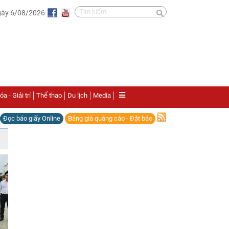
gày 6/08/2026
a - Giải trí
Thể thao
Du lịch
Media
Đọc báo giấy Online
Bảng giá quảng cáo - Đặt báo