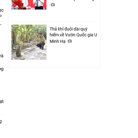
ực
P
,
Thả khỉ đuôi dài quý
i
hiếm về Vườn Quốc gia U
Minh Hạ
và
ang
ạt
g