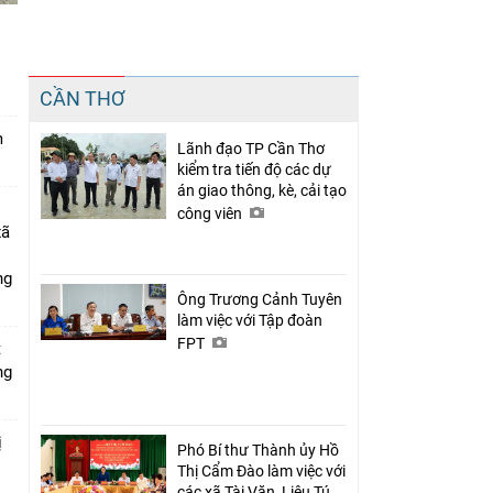
n
Chia sẻ
CẦN THƠ
Facebook
m
Lãnh đạo TP Cần Thơ
kiểm tra tiến độ các dự
án giao thông, kè, cải tạo
công viên
xã
ng
Ông Trương Cảnh Tuyên
làm việc với Tập đoàn
FPT
t
ng
ị
Phó Bí thư Thành ủy Hồ
Thị Cẩm Đào làm việc với
các xã Tài Văn, Liêu Tú,