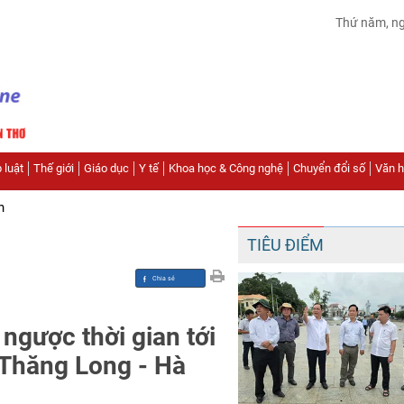
Thứ năm, n
 luật
Thế giới
Giáo dục
Y tế
Khoa học & Công nghệ
Chuyển đổi số
Văn hó
n
TIÊU ĐIỂM
ngược thời gian tới
 Thăng Long - Hà