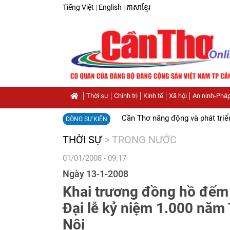
Tiếng Việt
|
English
|
ភាសាខ្មែរ
Thời sự
Chính trị
Kinh tế
Xã hội
An ninh-Pháp
Cần Thơ năng động và phát triể
DÒNG SỰ KIỆN
THỜI SỰ
>
TRONG NƯỚC
01/01/2008 - 09:17
Ngày 13-1-2008
Khai trương đồng hồ đếm 
Đại lễ kỷ niệm 1.000 năm
Nội