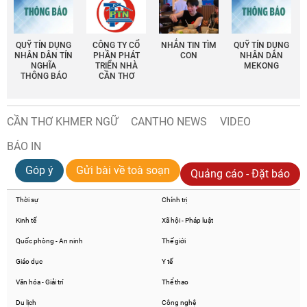
QUỸ TÍN DỤNG
CÔNG TY CỔ
NHẮN TIN TÌM
QUỸ TÍN DỤNG
NHÂN DÂN TÍN
PHẦN PHÁT
CON
NHÂN DÂN
NGHĨA
TRIỂN NHÀ
MEKONG
THÔNG BÁO
CẦN THƠ
CẦN THƠ KHMER NGỮ
CANTHO NEWS
VIDEO
BÁO IN
Góp ý
Gửi bài về toà soạn
Quảng cáo - Đặt báo
Thời sự
Chính trị
Kinh tế
Xã hội - Pháp luật
Quốc phòng - An ninh
Thế giới
Giáo dục
Y tế
Văn hóa - Giải trí
Thể thao
Du lịch
Công nghệ