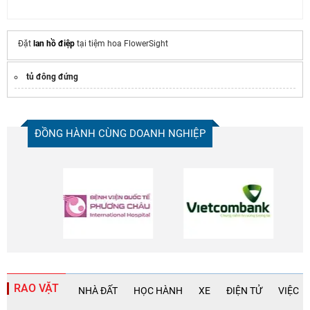
Đặt
lan hồ điệp
tại tiệm hoa FlowerSight
tủ đông đứng
ĐỒNG HÀNH CÙNG DOANH NGHIỆP
RAO VẶT
NHÀ ĐẤT
HỌC HÀNH
XE
ĐIỆN TỬ
VIỆC