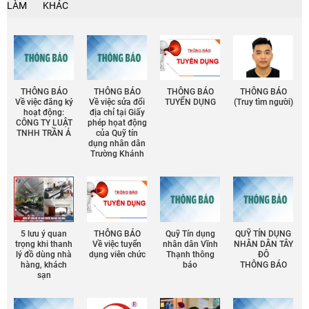
LÀM
KHÁC
THÔNG BÁO
THÔNG BÁO
THÔNG BÁO
THÔNG BÁO
Về việc đăng ký
Về việc sửa đổi
TUYỂN DỤNG
(Truy tìm người)
hoạt động:
địa chỉ tại Giấy
CÔNG TY LUẬT
phép họat động
TNHH TRẦN Á
của Quỹ tín
dụng nhân dân
Trường Khánh
5 lưu ý quan
THÔNG BÁO
Quỹ Tín dụng
QUỸ TÍN DỤNG
trọng khi thanh
Về việc tuyển
nhân dân Vĩnh
NHÂN DÂN TÂY
lý đồ dùng nhà
dụng viên chức
Thạnh thông
ĐÔ
hàng, khách
báo
THÔNG BÁO
sạn