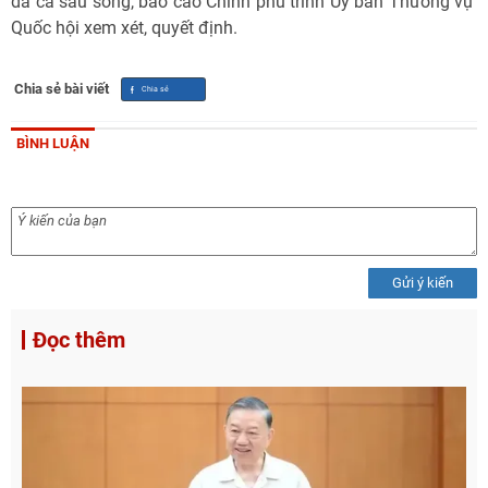
da cá sấu sống, báo cáo Chính phủ trình Ủy ban Thường vụ
Quốc hội xem xét, quyết định.
Chia sẻ bài viết
BÌNH LUẬN
Gửi ý kiến
Đọc thêm