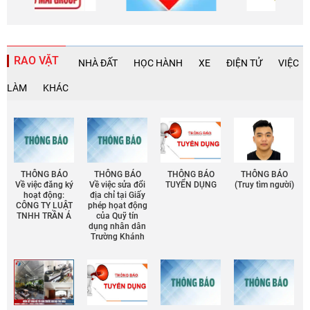
RAO VẶT
NHÀ ĐẤT
HỌC HÀNH
XE
ĐIỆN TỬ
VIỆC
LÀM
KHÁC
THÔNG BÁO
THÔNG BÁO
THÔNG BÁO
THÔNG BÁO
Về việc đăng ký
Về việc sửa đổi
TUYỂN DỤNG
(Truy tìm người)
hoạt động:
địa chỉ tại Giấy
CÔNG TY LUẬT
phép họat động
TNHH TRẦN Á
của Quỹ tín
dụng nhân dân
Trường Khánh