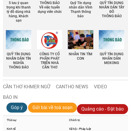
5 lưu ý quan
THÔNG BÁO
Quỹ Tín dụng
QUỸ TÍN DỤNG
trọng khi thanh
Về việc tuyển
nhân dân Vĩnh
NHÂN DÂN TÂY
lý đồ dùng nhà
dụng viên chức
Thạnh thông
ĐÔ
hàng, khách
báo
THÔNG BÁO
sạn
QUỸ TÍN DỤNG
CÔNG TY CỔ
NHẮN TIN TÌM
QUỸ TÍN DỤNG
NHÂN DÂN TÍN
PHẦN PHÁT
CON
NHÂN DÂN
NGHĨA
TRIỂN NHÀ
MEKONG
THÔNG BÁO
CẦN THƠ
CẦN THƠ KHMER NGỮ
CANTHO NEWS
VIDEO
BÁO IN
Góp ý
Gửi bài về toà soạn
Quảng cáo - Đặt báo
Thời sự
Chính trị
Kinh tế
Xã hội - Pháp luật