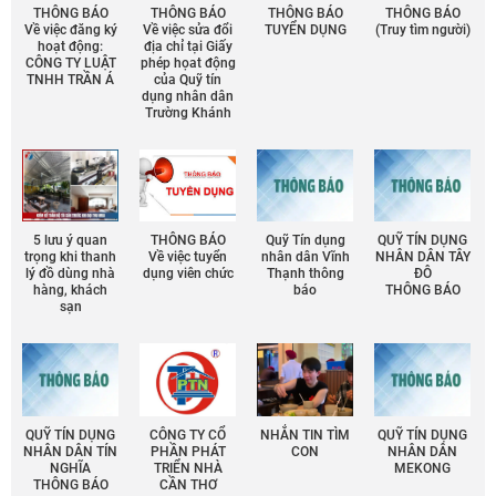
THÔNG BÁO
THÔNG BÁO
THÔNG BÁO
THÔNG BÁO
Về việc đăng ký
Về việc sửa đổi
TUYỂN DỤNG
(Truy tìm người)
hoạt động:
địa chỉ tại Giấy
CÔNG TY LUẬT
phép họat động
TNHH TRẦN Á
của Quỹ tín
dụng nhân dân
Trường Khánh
5 lưu ý quan
THÔNG BÁO
Quỹ Tín dụng
QUỸ TÍN DỤNG
trọng khi thanh
Về việc tuyển
nhân dân Vĩnh
NHÂN DÂN TÂY
lý đồ dùng nhà
dụng viên chức
Thạnh thông
ĐÔ
hàng, khách
báo
THÔNG BÁO
sạn
QUỸ TÍN DỤNG
CÔNG TY CỔ
NHẮN TIN TÌM
QUỸ TÍN DỤNG
NHÂN DÂN TÍN
PHẦN PHÁT
CON
NHÂN DÂN
NGHĨA
TRIỂN NHÀ
MEKONG
THÔNG BÁO
CẦN THƠ