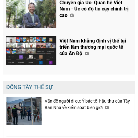
Chuyên gia Úc: Quan hệ Việt
Nam - Úc có độ tin cậy chính trị
cao
Việt Nam khẳng định vị thế tại
triển lãm thương mại quốc tế
của Ấn Độ
ĐÔNG TÂY THẾ SỰ
Vấn đề người di cư: Ý bác tối hậu thư của Tây
Ban Nha về kiểm soát biên giới