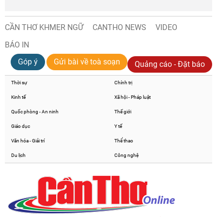
CẦN THƠ KHMER NGỮ
CANTHO NEWS
VIDEO
BÁO IN
Góp ý
Gửi bài về toà soạn
Quảng cáo - Đặt báo
Thời sự
Chính trị
Kinh tế
Xã hội - Pháp luật
Quốc phòng - An ninh
Thế giới
Giáo dục
Y tế
Văn hóa - Giải trí
Thể thao
Du lịch
Công nghệ