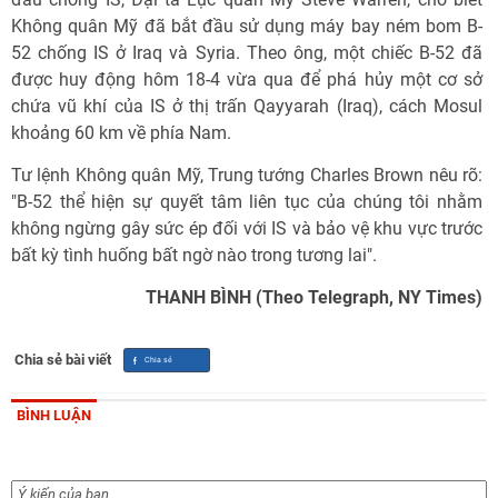
Không quân Mỹ đã bắt đầu sử dụng máy bay ném bom B-
52 chống IS ở Iraq và Syria. Theo ông, một chiếc B-52 đã
được huy động hôm 18-4 vừa qua để phá hủy một cơ sở
chứa vũ khí của IS ở thị trấn Qayyarah (Iraq), cách Mosul
khoảng 60 km về phía Nam.
Tư lệnh Không quân Mỹ, Trung tướng Charles Brown nêu rõ:
"B-52 thể hiện sự quyết tâm liên tục của chúng tôi nhằm
không ngừng gây sức ép đối với IS và bảo vệ khu vực trước
bất kỳ tình huống bất ngờ nào trong tương lai".
THANH BÌNH (Theo Telegraph, NY Times)
Chia sẻ bài viết
BÌNH LUẬN