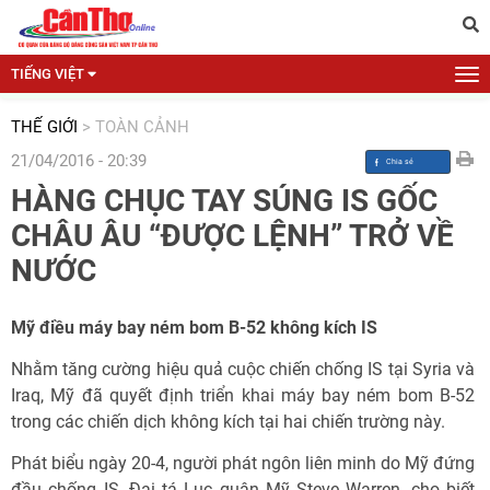
TIẾNG VIỆT
THẾ GIỚI
>
TOÀN CẢNH
21/04/2016 - 20:39
HÀNG CHỤC TAY SÚNG IS GỐC
CHÂU ÂU “ĐƯỢC LỆNH” TRỞ VỀ
NƯỚC
Mỹ điều máy bay ném bom B-52 không kích IS
Nhằm tăng cường hiệu quả cuộc chiến chống IS tại Syria và
Iraq, Mỹ đã quyết định triển khai máy bay ném bom B-52
trong các chiến dịch không kích tại hai chiến trường này.
Phát biểu ngày 20-4, người phát ngôn liên minh do Mỹ đứng
đầu chống IS, Đại tá Lục quân Mỹ Steve Warren, cho biết