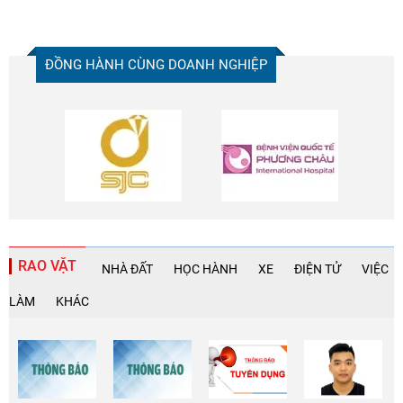
ĐỒNG HÀNH CÙNG DOANH NGHIỆP
RAO VẶT
NHÀ ĐẤT
HỌC HÀNH
XE
ĐIỆN TỬ
VIỆC
LÀM
KHÁC