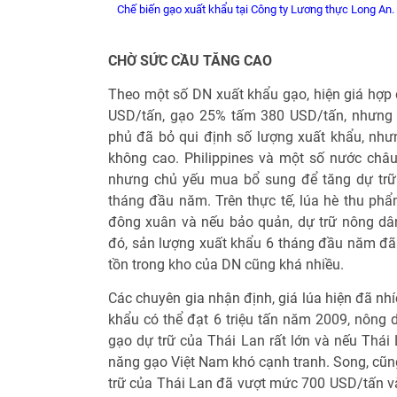
Chế biến gạo xuất khẩu tại Công ty Lương thực Long An.
CHỜ SỨC CẦU TĂNG CAO
Theo một số DN xuất khẩu gạo, hiện giá hợ
USD/tấn, gạo 25% tấm 380 USD/tấn, nhưng 
phủ đã bỏ qui định số lượng xuất khẩu, nhưn
không cao. Philippines và một số nước châu
nhưng chủ yếu mua bổ sung để tăng dự trữ
tháng đầu năm. Trên thực tế, lúa hè thu ph
đông xuân và nếu bảo quản, dự trữ nông dân 
đó, sản lượng xuất khẩu 6 tháng đầu năm đã đ
tồn trong kho của DN cũng khá nhiều.
Các chuyên gia nhận định, giá lúa hiện đã nh
khẩu có thể đạt 6 triệu tấn năm 2009, nông d
gạo dự trữ của Thái Lan rất lớn và nếu Thái
năng gạo Việt Nam khó cạnh tranh. Song, cũng
trữ của Thái Lan đã vượt mức 700 USD/tấn v