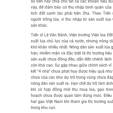
số tiền này chia cho tất cả các khoản tiêu dù
vậy, để đảm bảo có thu nhập bình quân của 
tích đất canh tác phải trên 3ha. Theo Tiến
người trồng lúa, vì thu nhập từ sản xuất lúa
sản khác.
Tiến sĩ Lê Văn Bảnh, Viện trưởng Viện lúa Đ
xuất lúa chủ lực của cả nước, nhưng nông dâ
khó khăn nhiều nhất. Nông dân sản xuất lúa gặ
hán, nhiễm mặn và đặc biệt là thị trường tiêu
sản xuất chưa đồng đều, dẫn đến chênh lệch 
còn khá cao. Sự gặp nhau giữa chính sách vĩ 
kết “4 nhà” chưa phát huy được hiệu quả như
chứa của các kho dự trữ trong vùng chưa đáp
nông dân sản xuất ra. Hạn chế dự trữ làm ản
khi có hợp đồng mới thu mua lúa, gạo tro
hoạch chưa được quan tâm đúng mức. Điều n
hạt gạo Việt Nam khi tham gia thị trường xu
trong khu vực.