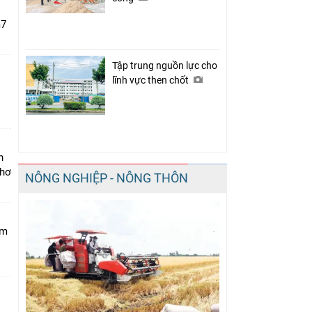
m7
Tập trung nguồn lực cho
lĩnh vực then chốt
i
n
Thơ
NÔNG NGHIỆP - NÔNG THÔN
am