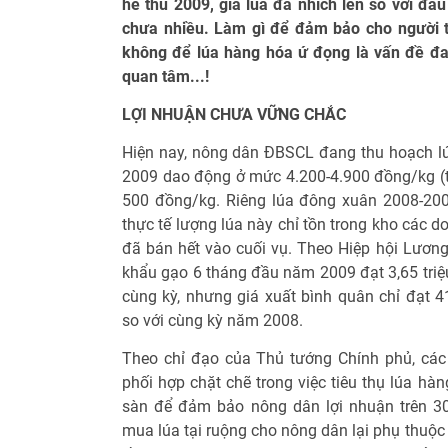
hè thu 2009, giá lúa đã nhích lên so với đầu
chưa nhiều. Làm gì để đảm bảo cho người t
không để lúa hàng hóa ứ đọng là vấn đề đ
quan tâm...!
LỢI NHUẬN CHƯA VỮNG CHẮC
Hiện nay, nông dân ĐBSCL đang thu hoạch lúa
2009 dao động ở mức 4.200-4.900 đồng/kg (t
500 đồng/kg. Riêng lúa đông xuân 2008-200
thực tế lượng lúa này chỉ tồn trong kho các d
đã bán hết vào cuối vụ. Theo Hiệp hội Lương
khẩu gạo 6 tháng đầu năm 2009 đạt 3,65 triệu
cùng kỳ, nhưng giá xuất bình quân chỉ đạt 
so với cùng kỳ năm 2008.
Theo chỉ đạo của Thủ tướng Chính phủ, các
phối hợp chặt chẽ trong việc tiêu thụ lúa h
sàn để đảm bảo nông dân lợi nhuận trên 30%.
mua lúa tại ruộng cho nông dân lại phụ thuộc