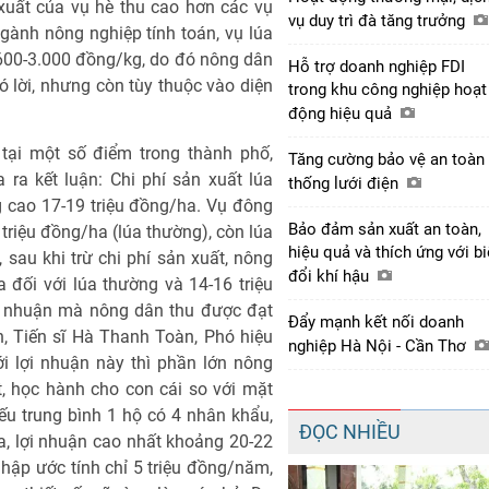
 xuất của vụ hè thu cao hơn các vụ
vụ duy trì đà tăng trưởng
gành nông nghiệp tính toán, vụ lúa
600-3.000 đồng/kg, do đó nông dân
Hỗ trợ doanh nghiệp FDI
ó lời, nhưng còn tùy thuộc vào diện
trong khu công nghiệp hoạt
động hiệu quả
tại một số điểm trong thành phố,
Tăng cường bảo vệ an toàn
ra kết luận: Chi phí sản xuất lúa
thống lưới điện
g cao 17-19 triệu đồng/ha. Vụ đông
Bảo đảm sản xuất an toàn,
 triệu đồng/ha (lúa thường), còn lúa
hiệu quả và thích ứng với b
 sau khi trừ chi phí sản xuất, nông
đổi khí hậu
 đối với lúa thường và 14-16 triệu
ợi nhuận mà nông dân thu được đạt
Đẩy mạnh kết nối doanh
n, Tiến sĩ Hà Thanh Toàn, Phó hiệu
nghiệp Hà Nội - Cần Thơ
i lợi nhuận này thì phần lớn nông
, học hành cho con cái so với mặt
ếu trung bình 1 hộ có 4 nhân khẩu,
ĐỌC NHIỀU
a, lợi nhuận cao nhất khoảng 20-22
nhập ước tính chỉ 5 triệu đồng/năm,