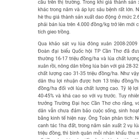
cầu trên thị trường. Trong khi giá thành sản
khác trong năm và áp lực sâu bệnh rất lớn. N
hè thu giá thành sản xuất dao động ở mức 2.
phải bán lúa trên 4.000 đồng/kg trở lên mới c
tích gieo trồng.
Qua khảo sát vụ lúa đông xuân 2008-2009 
Đoàn đại biểu Quốc hội TP Cần Thơ đã đưa 
thường 16-17 triệu đồng/ha và lúa chất lượn
xuân rồi, nông dân trồng lúa bán với giá 28-32
chất lượng cao 31-35 triệu đồng/ha. Như vậy,
dân thu lợi nhuận được hơn 13 triệu đồng/ha
đồng/ha đối với lúa chất lượng cao. Tỷ lệ l
40-45% và khá cao so với vụ trước. Tuy nhiê
trưởng Trường Đại học Cần Thơ cho rằng, vớ
dân vẫn chưa đảm bảo cuộc sống, sinh hoạt
bằng kinh tế hiện nay. Ông Toàn phân tích: N
canh tác 1ha đất, trong năm sản xuất 2 vụ lú
triệu đồng, thì bình quân mỗi nhân khẩu thu 