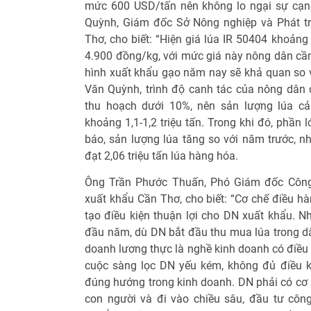
mức 600 USD/tấn nên không lo ngại sự cạn
Quỳnh, Giám đốc Sở Nông nghiệp và Phát t
Thơ, cho biết: “Hiện giá lúa IR 50404 khoảng
4.900 đồng/kg, với mức giá này nông dân cầm
hình xuất khẩu gạo năm nay sẽ khả quan so 
Văn Quỳnh, trình độ canh tác của nông dân đã
thu hoạch dưới 10%, nên sản lượng lúa c
khoảng 1,1-1,2 triệu tấn. Trong khi đó, phầ
báo, sản lượng lúa tăng so với năm trước, 
đạt 2,06 triệu tấn lúa hàng hóa.
Ông Trần Phước Thuấn, Phó Giám đốc Công
xuất khẩu Cần Thơ, cho biết: “Cơ chế điều hà
tạo điều kiện thuận lợi cho DN xuất khẩu. N
đầu năm, dù DN bắt đầu thu mua lúa trong dâ
doanh lương thực là nghề kinh doanh có điều 
cuộc sàng lọc DN yếu kém, không đủ điều k
đúng hướng trong kinh doanh. DN phải có cơ sở
con người và đi vào chiều sâu, đầu tư côn