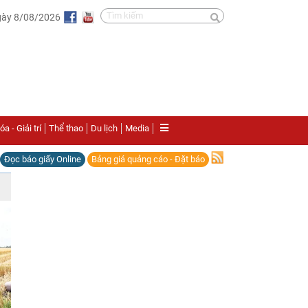
gày 8/08/2026
a - Giải trí
Thể thao
Du lịch
Media
Đọc báo giấy Online
Bảng giá quảng cáo - Đặt báo