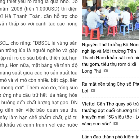
ng thiết yếu rõ ràng là quá nhỏ. Do
năm 2008 (trên 1.000USD) thì diện
 sĩ Hà Thanh Toàn, cần hỗ trợ cho
 vẫn thấp so với canh tác các nông
BSCL, cho rằng: “ĐBSCL là vùng sản
Nguyên Thứ trưởng Bộ Nôn
n trồng lúa là người nghèo và gặp
nghiệp và Môi trường Trần
p rủi ro do sâu bệnh, thiên tai, hạn
Thanh Nam khảo sát mô hì
thu gom, tiêu thụ rơm ở xã
 thụ. Hơn nữa, mặt bằng về trình độ
Long Phú
năng suất giữa các hộ sản xuất lúa
mô và vi mô còn nhiều bất cập, liên
Ra mắt nền tảng Chợ số Ph
 mong đợi”. Thêm vào đó, tổng sức
Lợi
 ứng nhu cầu trữ hết lúa hàng hóa
h hưởng đến chất lượng hạt gạo. DN
Viettel Cần Thơ quay số tr
ng dân nên việc bảo quản sau thu
thưởng đợt cuối chương trì
khuyến mại “5G siêu tốc - 
ày làm hạn chế phẩm chất, giá trị
vàng cực sốc”
ất khẩu và cạnh tranh với các nước
Lãnh đạo thành phố kiểm tr