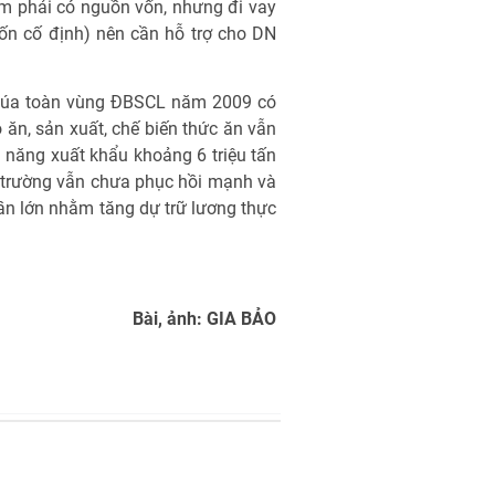
m phải có nguồn vốn, nhưng đi vay
vốn cố định) nên cần hỗ trợ cho DN
 lúa toàn vùng ĐBSCL năm 2009 có
o ăn, sản xuất, chế biến thức ăn vẫn
ả năng xuất khẩu khoảng 6 triệu tấn
hị trường vẫn chưa phục hồi mạnh và
ần lớn nhằm tăng dự trữ lương thực
Bài, ảnh: GIA BẢO