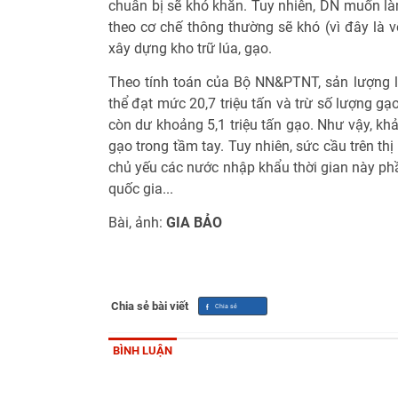
chuẩn bị sẽ khó khăn. Tuy nhiên, DN muốn là
theo cơ chế thông thường sẽ khó (vì đây là 
xây dựng kho trữ lúa, gạo.
Theo tính toán của Bộ NN&PTNT, sản lượng
thể đạt mức 20,7 triệu tấn và trừ số lượng gạ
còn dư khoảng 5,1 triệu tấn gạo. Như vậy, kh
gạo trong tầm tay. Tuy nhiên, sức cầu trên t
chủ yếu các nước nhập khẩu thời gian này ph
quốc gia...
Bài, ảnh:
GIA BẢO
Chia sẻ bài viết
BÌNH LUẬN