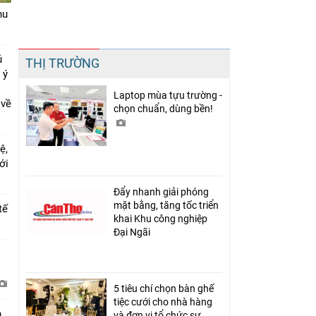
hu
Chia sẻ
ủ
THỊ TRƯỜNG
Facebook
 ý
Laptop mùa tựu trường -
 về
chọn chuẩn, dùng bền!
ệ,
mới
Đẩy nhanh giải phóng
mặt bằng, tăng tốc triển
tế
khai Khu công nghiệp
Đại Ngãi
i
5 tiêu chí chọn bàn ghế
tiệc cưới cho nhà hàng
h
và đơn vị tổ chức sự