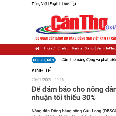
Tiếng Việt
|
English
|
ភាសាខ្មែរ
Thời sự
Chính trị
Kinh tế
Xã hội
An ninh-Pháp
Cần Thơ năng động và phát triể
DÒNG SỰ KIỆN
KINH TẾ
20/07/2009 - 20:16
Để đảm bảo cho nông dân 
nhuận tối thiểu 30%
Nông dân Đồng bằng sông Cửu Long (ĐBSCL)