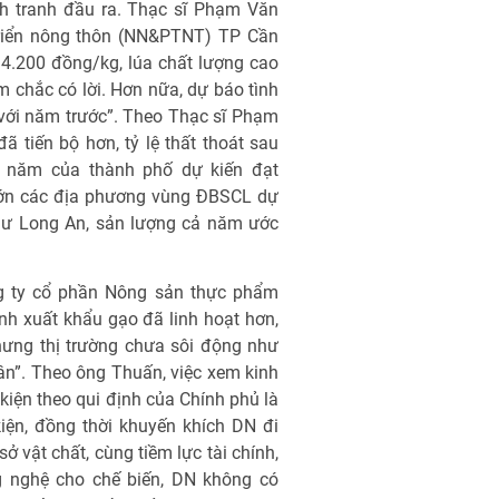
h tranh đầu ra. Thạc sĩ Phạm Văn
riển nông thôn (NN&PTNT) TP Cần
 4.200 đồng/kg, lúa chất lượng cao
 chắc có lời. Hơn nữa, dự báo tình
với năm trước”. Theo Thạc sĩ Phạm
 tiến bộ hơn, tỷ lệ thất thoát sau
ả năm của thành phố dự kiến đạt
n lớn các địa phương vùng ĐBSCL dự
như Long An, sản lượng cả năm ước
 ty cổ phần Nông sản thực phẩm
nh xuất khẩu gạo đã linh hoạt hơn,
hưng thị trường chưa sôi động như
n”. Theo ông Thuấn, việc xem kinh
kiện theo qui định của Chính phủ là
iện, đồng thời khuyến khích DN đi
 vật chất, cùng tiềm lực tài chính,
g nghệ cho chế biến, DN không có