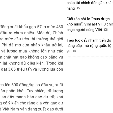
pháp tài chính đến gần khá
hàng
Giải tỏa nỗi lo “mua được,
khó nuôi”, VinFast VF 3 chi
p đồng xuất khẩu gạo 5% ở mức 430
phục người dùng Việt
đầu ra chưa nhiều. Mặc dù, Chính
g mức cầu trên thị trường thế giới
Tiếp tục đẩy nhanh tiến độ
 Phi đã mở cửa nhập khẩu trở lại,
nâng cấp, mở rộng quốc lộ
 và lượng mua không lớn như các
91
ẩm chất hạt gạo không cao bằng vụ
lại không đủ điều kiện. Trong khi
ạt 3,65 triệu tấn và lượng lúa còn
ích lên 500 đồng/kg so đầu vụ, xuất
ân phấn khởi. Tuy nhiên, trữ lượng
 Lan đẩy mạnh bán gạo dự trữ, khả
 có ý kiến cho rằng giá vốn gạo dự
à Việt Nam vẫn đang xuất gạo dưới