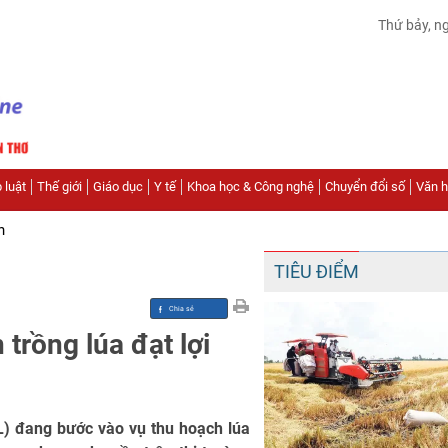
Thứ bảy, n
 luật
Thế giới
Giáo dục
Y tế
Khoa học & Công nghệ
Chuyển đổi số
Văn hó
n
TIÊU ĐIỂM
trồng lúa đạt lợi
 đang bước vào vụ thu hoạch lúa