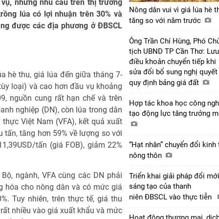
 vụ, nhưng nhu cầu trên thị trường
Nông dân vui vì giá lúa hè t
rồng lúa có lợi nhuận trên 30% và
tăng so với năm trước
ang được các địa phương ở ĐBSCL
Ông Trần Chí Hùng, Phó Ch
tịch UBND TP Cần Thơ: Lưu
điều khoản chuyển tiếp khi
sửa đổi bổ sung nghị quyết
 hè thu, giá lúa đến giữa tháng 7-
quy định bảng giá đất
ùy loại) và cao hơn đầu vụ khoảng
9, nguồn cung rất hạn chế và trên
Hợp tác khoa học công ngh
oanh nghiệp (DN), còn lúa trong dân
tạo động lực tăng trưởng 
 thực Việt Nam (VFA), kết quả xuất
 tấn, tăng hơn 59% về lượng so với
411,39USD/tấn (giá FOB), giảm 22%
“Hạt nhân” chuyển đổi kinh 
nông thôn
 Bộ, ngành, VFA cùng các DN phải
Triển khai giải pháp đổi mớ
sáng tạo của thanh
àng hóa cho nông dân và có mức giá
niên ĐBSCL vào thực tiễn
 Tuy nhiên, trên thực tế, giá thu
 rất nhiều vào giá xuất khẩu và mức
Hoạt động thương mại, dịc