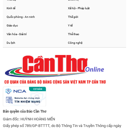
Kinh tế
Xã hội - Pháp luật
Quốc phòng - An ninh
Thế giới
Giáo dục
Y tế
Văn hóa - Giải trí
Thể thao
Du lịch
Công nghệ
Bản quyền của Báo Cần Thơ
Giám đốc: HUỲNH HOÀNG MẾN
Giấy phép số 789/GP-BTTTT, do Bộ Thông Tin và Truyền Thông cấp ngày