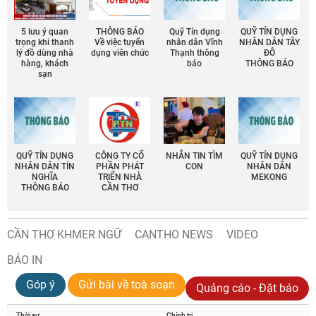
5 lưu ý quan
THÔNG BÁO
Quỹ Tín dụng
QUỸ TÍN DỤNG
trọng khi thanh
Về việc tuyển
nhân dân Vĩnh
NHÂN DÂN TÂY
lý đồ dùng nhà
dụng viên chức
Thạnh thông
ĐÔ
hàng, khách
báo
THÔNG BÁO
sạn
QUỸ TÍN DỤNG
CÔNG TY CỔ
NHẮN TIN TÌM
QUỸ TÍN DỤNG
NHÂN DÂN TÍN
PHẦN PHÁT
CON
NHÂN DÂN
NGHĨA
TRIỂN NHÀ
MEKONG
THÔNG BÁO
CẦN THƠ
CẦN THƠ KHMER NGỮ
CANTHO NEWS
VIDEO
BÁO IN
Góp ý
Gửi bài về toà soạn
Quảng cáo - Đặt báo
Thời sự
Chính trị