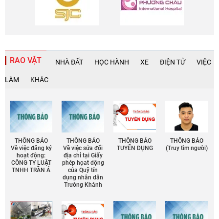
RAO VẶT
NHÀ ĐẤT
HỌC HÀNH
XE
ĐIỆN TỬ
VIỆC
LÀM
KHÁC
THÔNG BÁO
THÔNG BÁO
THÔNG BÁO
THÔNG BÁO
Về việc đăng ký
Về việc sửa đổi
TUYỂN DỤNG
(Truy tìm người)
hoạt động:
địa chỉ tại Giấy
CÔNG TY LUẬT
phép họat động
TNHH TRẦN Á
của Quỹ tín
dụng nhân dân
Trường Khánh