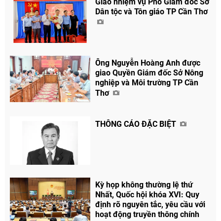
Giao nhiệm vụ Phó Giám đốc Sở
Dân tộc và Tôn giáo TP Cần Thơ
Chia sẻ
Ông Nguyễn Hoàng Anh được
Facebook
giao Quyền Giám đốc Sở Nông
nghiệp và Môi trường TP Cần
Thơ
THÔNG CÁO ĐẶC BIỆT
Kỳ họp không thường lệ thứ
Nhất, Quốc hội khóa XVI: Quy
định rõ nguyên tắc, yêu cầu với
hoạt động truyền thông chính