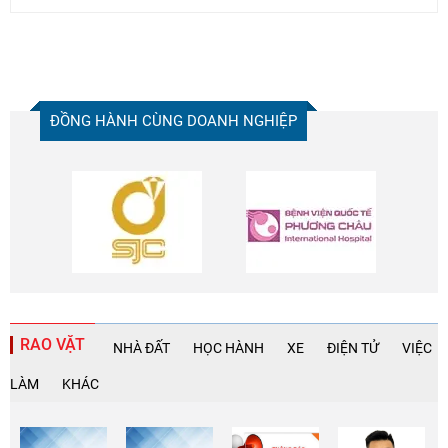
ĐỒNG HÀNH CÙNG DOANH NGHIỆP
RAO VẶT
NHÀ ĐẤT
HỌC HÀNH
XE
ĐIỆN TỬ
VIỆC
LÀM
KHÁC