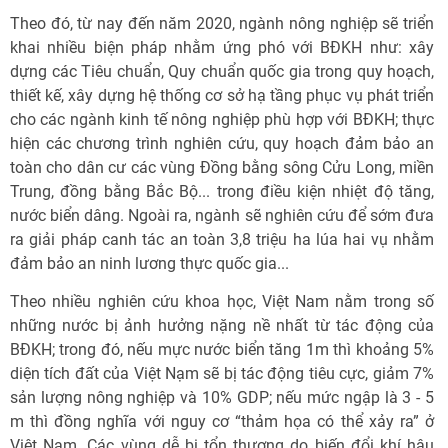
Theo đó, từ nay đến năm 2020, ngành nông nghiệp sẽ triển
khai nhiều biện pháp nhằm ứng phó với BĐKH như: xây
dựng các Tiêu chuẩn, Quy chuẩn quốc gia trong quy hoạch,
thiết kế, xây dựng hệ thống cơ sở hạ tầng phục vụ phát triển
cho các ngành kinh tế nông nghiệp phù hợp với BĐKH; thực
hiện các chương trình nghiên cứu, quy hoạch đảm bảo an
toàn cho dân cư các vùng Đồng bằng sông Cửu Long, miền
Trung, đồng bằng Bắc Bộ... trong điều kiện nhiệt độ tăng,
nước biển dâng. Ngoài ra, ngành sẽ nghiên cứu để sớm đưa
ra giải pháp canh tác an toàn 3,8 triệu ha lúa hai vụ nhằm
đảm bảo an ninh lương thực quốc gia...
Theo nhiều nghiên cứu khoa học, Việt Nam nằm trong số
những nước bị ảnh hưởng nặng nề nhất từ tác động của
BĐKH; trong đó, nếu mực nước biển tăng 1m thì khoảng 5%
diện tích đất của Việt Nạm sẽ bị tác động tiêu cực, giảm 7%
sản lượng nông nghiệp và 10% GDP; nếu mức ngập là 3 - 5
m thì đồng nghĩa với nguy cơ “thảm họa có thể xảy ra” ở
Việt Nam. Các vùng dễ bị tổn thương do biến đổi khí hậu