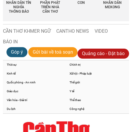
NHÂN DÂN TÍN
PHẦN PHÁT
CON
NHÂN DÂN
NGHĨA
TRIỂN NHÀ
MEKONG
THÔNG BÁO
CẦN THƠ
CẦN THƠ KHMER NGỮ
CANTHO NEWS
VIDEO
BÁO IN
Góp ý
Gửi bài về toà soạn
Quảng cáo - Đặt báo
Thời sự
Chính trị
Kinh tế
Xã hội - Pháp luật
Quốc phòng - An ninh
Thế giới
Giáo dục
Y tế
Văn hóa - Giải trí
Thể thao
Du lịch
Công nghệ