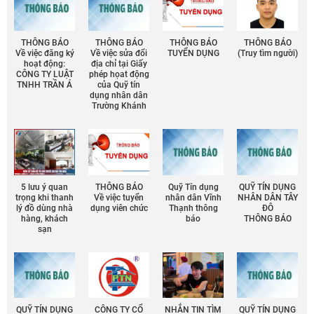
THÔNG BÁO
THÔNG BÁO
THÔNG BÁO
THÔNG BÁO
Về việc đăng ký
Về việc sửa đổi
TUYỂN DỤNG
(Truy tìm người)
hoạt động:
địa chỉ tại Giấy
CÔNG TY LUẬT
phép họat động
TNHH TRẦN Á
của Quỹ tín
dụng nhân dân
Trường Khánh
5 lưu ý quan
THÔNG BÁO
Quỹ Tín dụng
QUỸ TÍN DỤNG
trọng khi thanh
Về việc tuyển
nhân dân Vĩnh
NHÂN DÂN TÂY
lý đồ dùng nhà
dụng viên chức
Thạnh thông
ĐÔ
hàng, khách
báo
THÔNG BÁO
sạn
QUỸ TÍN DỤNG
CÔNG TY CỔ
NHẮN TIN TÌM
QUỸ TÍN DỤNG