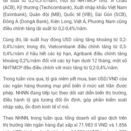
lãi suất từ 0,2-0,3%/năm; một số NHTMCP như: Á Châu
(ACB), Kỹ thương (Techcombank), Xuất nhập khẩu Việt Nam
(Eximbank), Quân đội (MB), Quốc tế (VIB), Sài Gòn (SCB),
Đông Á (DongA Bank), Kiên Long, Việt Á, Phương Nam cũng
điều chỉnh tăng lãi suất từ 0,2-0,4%/năm.
Cùng đó, lãi suất huy động USD cũng tăng khoảng từ 0,2-
0,4%/năm; trong đó, Vietcombank điều chỉnh tăng từ 0,3-
0,4%/năm ở hầu hết các kỳ hạn, Agribank điều chỉnh tăng
khoảng 0,2%/năm đối với các kỳ hạn dưới 12 tháng, một số
NHTMCP đều điều chỉnh với mức tăng từ 0,2-0,4%/năm.
Trong tuần vừa qua, tỷ giá niêm yết mua, bán USD/VND của
các ngân hàng thương mại phổ biến ở mức sát trần được
phép. NHNN đang tiếp tục theo dõi sát diễn biến thị trường,
điều hành tỷ giá tương đối ổn định, góp phần kiểm soát
nhập siêu, ổn định kinh tế vĩ mô.
Theo NHNN, trong tuần qua, tổng doanh số giao dịch trên
thị trường liên ngân hàng đạt xấp xỉ 71.983 tỉ VND và 1.856