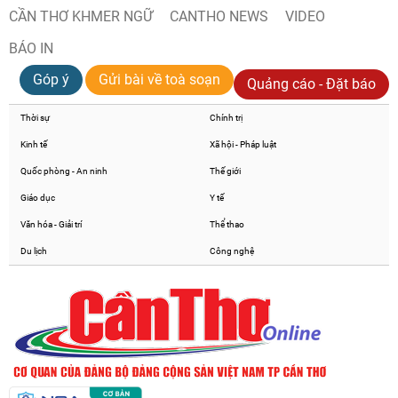
CẦN THƠ KHMER NGỮ
CANTHO NEWS
VIDEO
BÁO IN
Góp ý
Gửi bài về toà soạn
Quảng cáo - Đặt báo
Thời sự
Chính trị
Kinh tế
Xã hội - Pháp luật
Quốc phòng - An ninh
Thế giới
Giáo dục
Y tế
Văn hóa - Giải trí
Thể thao
Du lịch
Công nghệ