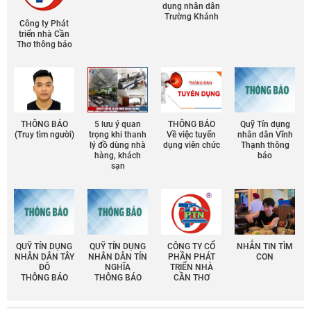
dụng nhân dân
Trường Khánh
Công ty Phát
triển nhà Cần
Thơ thông báo
THÔNG BÁO
5 lưu ý quan
THÔNG BÁO
Quỹ Tín dụng
(Truy tìm người)
trọng khi thanh
Về việc tuyển
nhân dân Vĩnh
lý đồ dùng nhà
dụng viên chức
Thạnh thông
hàng, khách
báo
sạn
QUỸ TÍN DỤNG
QUỸ TÍN DỤNG
CÔNG TY CỔ
NHẮN TIN TÌM
NHÂN DÂN TÂY
NHÂN DÂN TÍN
PHẦN PHÁT
CON
ĐÔ
NGHĨA
TRIỂN NHÀ
THÔNG BÁO
THÔNG BÁO
CẦN THƠ