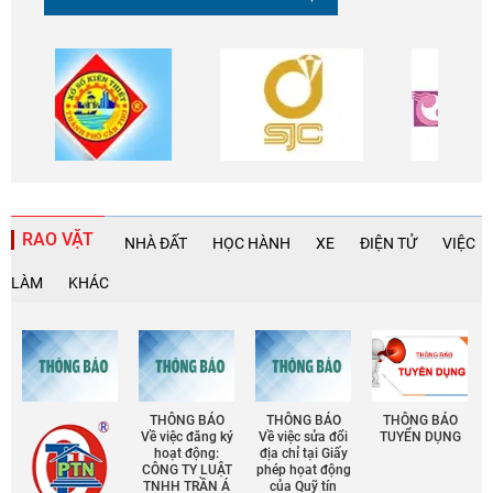
RAO VẶT
NHÀ ĐẤT
HỌC HÀNH
XE
ĐIỆN TỬ
VIỆC
LÀM
KHÁC
THÔNG BÁO
THÔNG BÁO
THÔNG BÁO
Về việc đăng ký
Về việc sửa đổi
TUYỂN DỤNG
hoạt động:
địa chỉ tại Giấy
CÔNG TY LUẬT
phép họat động
TNHH TRẦN Á
của Quỹ tín