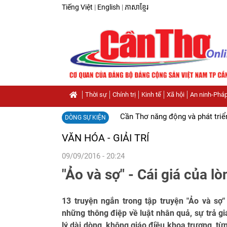
Tiếng Việt
|
English
|
ភាសាខ្មែរ
Thời sự
Chính trị
Kinh tế
Xã hội
An ninh-Pháp
Cần Thơ năng động và phát triể
DÒNG SỰ KIỆN
VĂN HÓA - GIẢI TRÍ
09/09/2016 - 20:24
"Ảo và sợ" - Cái giá của l
13 truyện ngắn trong tập truyện "Ảo và sợ" 
những thông điệp về luật nhân quả, sự trả giá
lý dài dòng, không giáo điều khoa trương, t