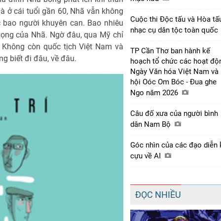
à ở cái tuổi gần 60, Nhã vẫn không
Cuộc thi Độc tấu và Hòa tấ
 bao người khuyên can. Bao nhiêu
nhạc cụ dân tộc toàn quốc
 vọng của Nhã. Ngờ đâu, qua Mỹ chỉ
i. Không còn quốc tịch Việt Nam và
TP Cần Thơ ban hành kế
g biết đi đâu, về đâu.
hoạch tổ chức các hoạt độ
Ngày Văn hóa Việt Nam và
hội Oóc Om Bóc - Đua ghe
Ngo năm 2026
Câu đố xưa của người bình
dân Nam Bộ
Góc nhìn của các đạo diễn 
cựu về AI
ĐỌC NHIỀU