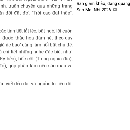
Ban giám khảo, đăng quang
ạnh, truân chuyên qua những trang
Sao Mai Nhí 2026
n đồi đất đỏ", "Trời cao đất thấp",
c tình tiết lắt léo, bất ngờ, lôi cuốn
yêu được khắc họa đậm nét theo quy
giả ác báo" càng làm nổi bật chủ đề,
 chi tiết những nghề đặc biệt như:
(Kỳ bẻo), bốc cốt (Trong nghĩa địa),
 đỏ), góp phần làm nên sắc màu và
ức viết dẻo dai và nguồn tư liệu dồi