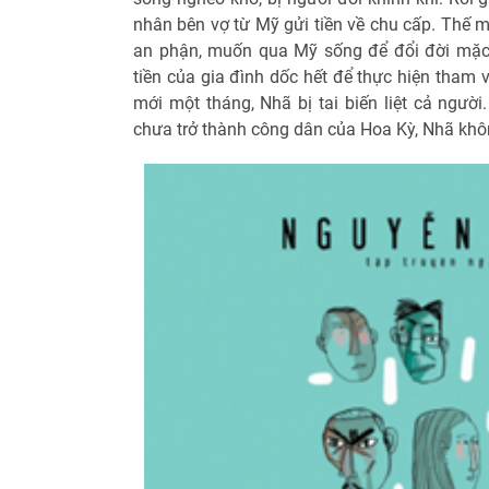
nhân bên vợ từ Mỹ gửi tiền về chu cấp. Thế m
an phận, muốn qua Mỹ sống để đổi đời mặc
tiền của gia đình dốc hết để thực hiện tham
mới một tháng, Nhã bị tai biến liệt cả ngườ
chưa trở thành công dân của Hoa Kỳ, Nhã khôn