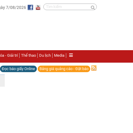
gày 7/08/2026
a - Giải trí
Thể thao
Du lịch
Media
Đọc báo giấy Online
Bảng giá quảng cáo - Đặt báo