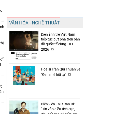
ốc
Chia sẻ
VĂN HÓA - NGHỆ THUẬT
Facebook
ính
Điện ảnh trẻ Việt Nam
tiếp tục bứt phá trên bản
thị
đồ quốc tế cùng TIFF
2026
ng”
ết
Họa sĩ Trần Quí Thuận vẽ
“Đam mê hội tụ”
ớc
bàn
Diễn viên - MC Cao Di:
“Tin vào điều tích cực,