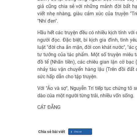
giả cũng chia sẻ với những mảnh đời bất h
viết nhẹ nhàng, giàu cảm xúc của truyện "Trê
"Nhí đen".
Hầu hết các truyện đều có nhiều kịch tính với cá
người đọc. Đặc biệt, bi kịch gia đình, tình 
luật "đời cha ăn mặn, đời con khát nước", "ác 
tư tưởng của tác phẩm. Một số truyện miêu tả
đồ tể (Nhãn tiền), các chiêu gian lận cờ bạc 
nhảy tàu vận chuyển hàng lậu (Trên đồi đất
sức hấp dẫn cho tập truyện.
Với "Ảo và sợ", Nguyễn Trí tiếp tục chứng tỏ s
dào của một người từng trải, nhiều vốn sống.
CÁT ĐẰNG
Chia sẻ bài viết