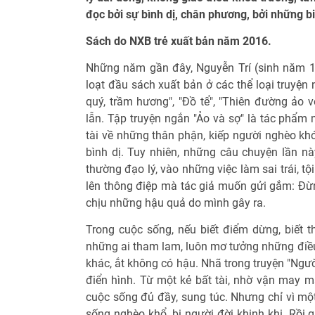
đọc bởi sự bình dị, chân phương, bởi những bi k
Sách do NXB trẻ xuất bản năm 2016.
Những năm gần đây, Nguyễn Trí (sinh năm 1
loạt đầu sách xuất bản ở các thể loại truyện 
quý, trầm hương", "Đồ tể", "Thiên đường ảo v
lẫn. Tập truyện ngắn "Ảo và sợ" là tác phẩm 
tài về những thân phận, kiếp người nghèo kh
bình dị. Tuy nhiên, những câu chuyện lần 
thường đạo lý, vào những việc làm sai trái, tộ
lên thông điệp mà tác giả muốn gửi gắm: Đừn
chịu những hậu quả do mình gây ra.
Trong cuộc sống, nếu biết điểm dừng, biết t
những ai tham lam, luôn mơ tưởng những điều
khác, ắt không có hậu. Nhã trong truyện "Ngư
điển hình. Từ một kẻ bất tài, nhờ vận may m
cuộc sống đủ đầy, sung túc. Nhưng chỉ vì mộ
sống nghèo khổ, bị người đời khinh khi. Rồi 