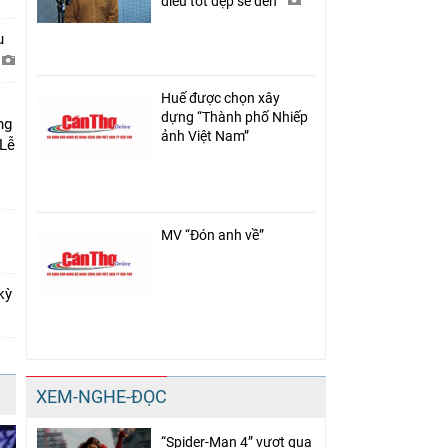
điều tốt đẹp sẽ đến”
u
Huế được chọn xây
dựng “Thành phố Nhiếp
ng
ảnh Việt Nam”
 Lễ
MV “Đón anh về”
kỳ
XEM-NGHE-ĐỌC
“Spider-Man 4” vượt qua