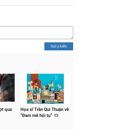
Gửi ý kiến
ợt qua
Họa sĩ Trần Quí Thuận vẽ
“Đam mê hội tụ”