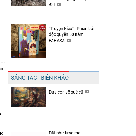
đại
“Truyện Kiều” - Phiên bản
độc quyền 50 năm
FAHASA
hợ
SÁNG TÁC - BIÊN KHẢO
Đưa con về quê cũ
a
ục
Đất như lưng mẹ