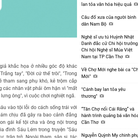
lan tỏa văn hóa hiệu quả
Câu đố xưa của người bình
dân Nam Bộ
Nghệ sĩ ưu tú Huỳnh Nhật
Danh đắc cử Chi hội trưởng
Chi hội Nghệ sĩ Múa Việt
Nam tại TP Cần Thơ
 giả khắc họa ở nhiều góc độ khác
Về Chợ Mới nghe bài ca "C
Trắng tay", "Đời cứ thế trôi", "Trong
Mới"
kẻ tham sang phụ khó, kẻ trộm cắp
ng các nhân vật phải ôm hận vì "mất
"Cánh bay lan tỏa yêu
 lưng ông", vì cuộc chơi nghiệt ngã.
thương"
u vào tội lỗi do cách sống trái với
“Tân Chợ nổi Cái Răng” và
dám chịu đã gây ra bao cảnh đắng
hành trình quảng bá văn hó
on gái kể tội cha và ông nội trong
Cần Thơ
gia đình Sáu Lém trong truyện "Sáu
Nguyễn Quỳnh My chinh ph
ư, trăn trở. Ngoài tham, sân si, tác