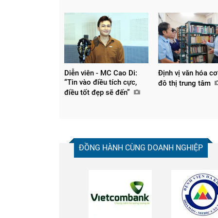
Diễn viên - MC Cao Di:
Định vị văn hóa cơ
“Tin vào điều tích cực,
đô thị trung tâm
điều tốt đẹp sẽ đến”
ĐỒNG HÀNH CÙNG DOANH NGHIỆP