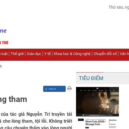
Thứ sáu, n
 luật
Thế giới
Giáo dục
Y tế
Khoa học & Công nghệ
Chuyển đổi số
Văn hó
n
TIÊU ĐIỂM
òng tham
của tác giả Nguyễn Trí truyền tải
 cho lòng tham, tội lỗi. Không triết
ừng câu chuyện thấm vào lòng người