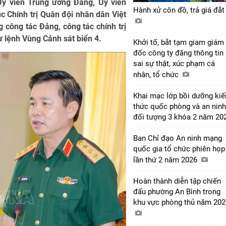
Ủy viên Trung ương Đảng, Ủy viên
Hành xử côn đồ, trả giá đắ
 Chính trị Quân đội nhân dân Việt
công tác Đảng, công tác chính trị
ư lệnh Vùng Cảnh sát biển 4.
Khởi tố, bắt tạm giam giám
đốc công ty đăng thông tin
sai sự thật, xúc phạm cá
nhân, tổ chức
Khai mạc lớp bồi dưỡng kiế
thức quốc phòng và an ninh
đối tượng 3 khóa 2 năm 20
Ban Chỉ đạo An ninh mạng
quốc gia tổ chức phiên họp
lần thứ 2 năm 2026
Hoàn thành diễn tập chiến
đấu phường An Bình trong
khu vực phòng thủ năm 20