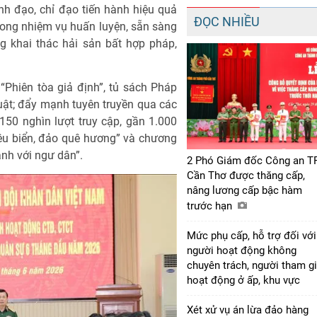
ãnh đạo, chỉ đạo tiến hành hiệu quả
ĐỌC NHIỀU
trong nhiệm vụ huấn luyện, sẵn sàng
ng khai thác hải sản bất hợp pháp,
Phiên tòa giả định”, tủ sách Pháp
luật; đẩy mạnh tuyên truyền qua các
150 nghìn lượt truy cập, gần 1.000
yêu biển, đảo quê hương” và chương
ành với ngư dân”.
2 Phó Giám đốc Công an T
Cần Thơ được thăng cấp,
nâng lương cấp bậc hàm
trước hạn
Mức phụ cấp, hỗ trợ đối với
người hoạt động không
chuyên trách, người tham g
hoạt động ở ấp, khu vực
Xét xử vụ án lừa đảo hàng