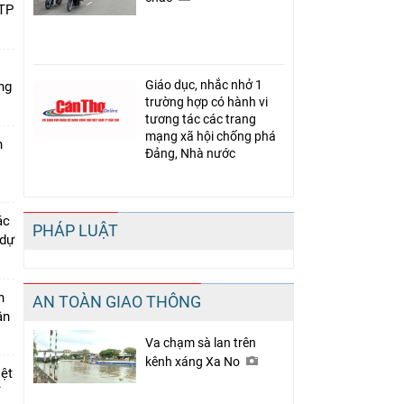
 TP
Giáo dục, nhắc nhở 1
ng
trường hợp có hành vi
tương tác các trang
mạng xã hội chống phá
n
Đảng, Nhà nước
ác
PHÁP LUẬT
 dự
n
AN TOÀN GIAO THÔNG
ân
Va chạm sà lan trên
kênh xáng Xa No
iệt
ỉ