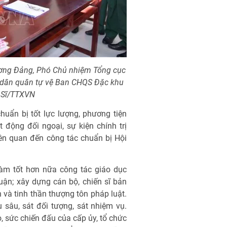
ương Đảng, Phó Chủ nhiệm Tổng cục
 sĩ dân quân tự vệ Ban CHQS Đặc khu
 Sĩ/TTXVN
huẩn bị tốt lực lượng, phương tiện
động đối ngoại, sự kiện chính trị
iên quan đến công tác chuẩn bị Hội
àm tốt hơn nữa công tác giáo dục
luận; xây dựng cán bộ, chiến sĩ bản
h và tinh thần thượng tôn pháp luật.
u sâu, sát đối tượng, sát nhiệm vụ.
, sức chiến đấu của cấp ủy, tổ chức