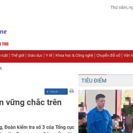
Thứ năm, n
 luật
Thế giới
Giáo dục
Y tế
Khoa học & Công nghệ
Chuyển đổi số
Văn hó
n
TIÊU ĐIỂM
n vững chắc trên
g, Đoàn kiểm tra số 3 của Tổng cục