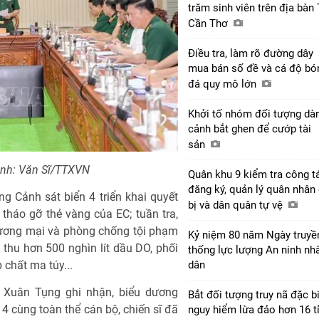
trăm sinh viên trên địa bàn
Cần Thơ
Điều tra, làm rõ đường dây
mua bán số đề và cá độ bó
đá quy mô lớn
Khởi tố nhóm đối tượng dà
cảnh bắt ghen để cướp tài
sản
Ảnh: Văn Sĩ/TTXVN
Quân khu 9 kiểm tra công t
đăng ký, quản lý quân nhân
 Cảnh sát biển 4 triển khai quyết
bị và dân quân tự vệ
tháo gỡ thẻ vàng của EC; tuần tra,
hương mại và phòng chống tội phạm
Kỷ niệm 80 năm Ngày truyề
h thu hơn 500 nghìn lít dầu DO, phối
thống lực lượng An ninh nh
dân
 chất ma túy...
 Xuân Tụng ghi nhận, biểu dương
Bắt đối tượng truy nã đặc b
4 cùng toàn thể cán bộ, chiến sĩ đã
nguy hiểm lừa đảo hơn 16 t