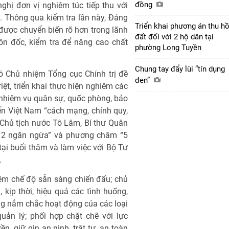
đồng
nghị đơn vị nghiêm túc tiếp thu với
a. Thông qua kiểm tra lần này, Đảng
Triển khai phương án thu hồ
 được chuyển biến rõ hơn trong lãnh
đất đối với 2 hộ dân tại
ôn đốc, kiểm tra để nâng cao chất
phường Long Tuyền
Chung tay đẩy lùi “tín dụng
hó Chủ nhiệm Tổng cục Chính trị đề
đen”
iệt, triển khai thực hiện nghiêm các
ề nhiệm vụ quân sự, quốc phòng, bảo
ển Việt Nam “cách mạng, chính quy,
, Chủ tịch nước Tô Lâm, Bí thư Quân
, 2 ngăn ngừa” và phương châm “5
 tại buổi thăm và làm việc với Bộ Tư
.
iêm chế độ sẵn sàng chiến đấu; chủ
 kịp thời, hiệu quả các tình huống,
ng nắm chắc hoạt động của các loại
uản lý; phối hợp chặt chẽ với lực
n, giữ gìn an ninh, trật tự, an toàn