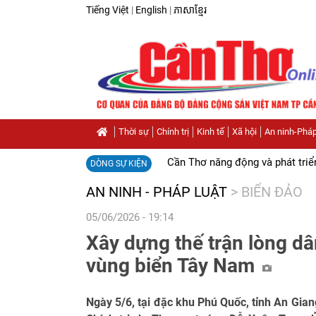
Tiếng Việt
|
English
|
ភាសាខ្មែរ
Thời sự
Chính trị
Kinh tế
Xã hội
An ninh-Pháp
Cần Thơ năng động và phát triể
DÒNG SỰ KIỆN
AN NINH - PHÁP LUẬT
>
BIỂN ĐẢO
05/06/2026 - 19:14
Xây dựng thế trận lòng dâ
vùng biển Tây Nam
Ngày 5/6, tại đặc khu Phú Quốc, tỉnh An Gian