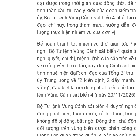
đạt được trong thời gian qua; đồng thời, đề 
tinh thần cầu thị các ý kiến của đoàn kiểm tr
ủy, Bộ Tư lệnh Vùng Cảnh sát biển 4 phải tạo
đạo, chỉ huy, trong tham mưu, hướng dẫn, đ
lượng thực hiện nhiệm vụ của đơn vị.
Để hoàn thành tốt nhiệm vụ thời gian tới, P
nghị, Bộ Tư lệnh Vùng Cảnh sát biển 4 quán tr
nghị quyết, chỉ thị, mệnh lệnh của cấp trên v
vệ chủ quyền biển đảo, xây dựng Cảnh sát bi
tinh nhuệ, hiện đại”; chỉ đạo của Tổng Bí thư
ủy Trung ương về “2 kiên định, 2 đẩy mạnh
vững”, đặc biệt là nội dung phát biểu chỉ đạo
lệnh Vùng Cảnh sát biển 4 (ngày 20/11/2025)
Bộ Tư lệnh Vùng Cảnh sát biển 4 duy trì ngh
động phát hiện, tham mưu, xử trí đúng, trúng,
không để bị động, bất ngờ. Đồng thời, chủ độ
đối tượng trên vùng biển được phân công q
lượng liên quan trong quản lý, bảo vệ chủ quyề