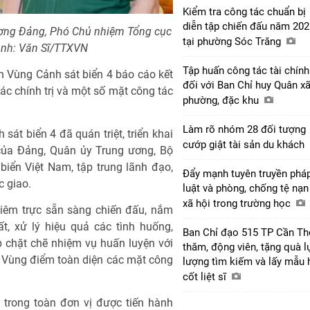
Kiểm tra công tác chuẩn bị
diễn tập chiến đấu năm 202
ương Đảng, Phó Chủ nhiệm Tổng cục
tại phường Sóc Trăng
 Ảnh: Văn Sĩ/TTXVN
Tập huấn công tác tài chính
 Vùng Cảnh sát biển 4 báo cáo kết
đối với Ban Chỉ huy Quân xã
ác chính trị và một số mặt công tác
phường, đặc khu
Làm rõ nhóm 28 đối tượng
sát biển 4 đã quán triệt, triển khai
cướp giật tài sản du khách
n của Đảng, Quân ủy Trung ương, Bộ
biển Việt Nam, tập trung lãnh đạo,
Đẩy mạnh tuyên truyền phá
c giao.
luật và phòng, chống tệ nạn
xã hội trong trường học
hiêm trực sẵn sàng chiến đấu, nắm
t, xử lý hiệu quả các tình huống,
Ban Chỉ đạo 515 TP Cần Th
p chặt chẽ nhiệm vụ huấn luyện với
thăm, động viên, tặng quà l
g Vùng điểm toàn diện các mặt công
lượng tìm kiếm và lấy mẫu 
cốt liệt sĩ
 trong toàn đơn vị được tiến hành