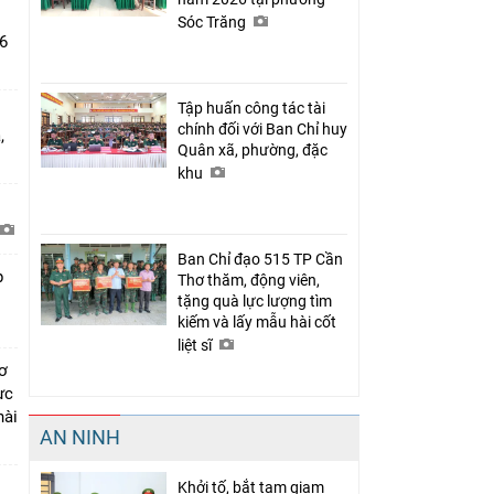
Sóc Trăng
6
Tập huấn công tác tài
chính đối với Ban Chỉ huy
,
Quân xã, phường, đặc
khu
Ban Chỉ đạo 515 TP Cần
p
Thơ thăm, động viên,
tặng quà lực lượng tìm
kiếm và lấy mẫu hài cốt
liệt sĩ
ơ
ực
hài
AN NINH
Khởi tố, bắt tạm giam