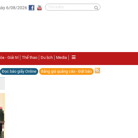
gày 6/08/2026
a - Giải trí
Thể thao
Du lịch
Media
Đọc báo giấy Online
Bảng giá quảng cáo - Đặt báo