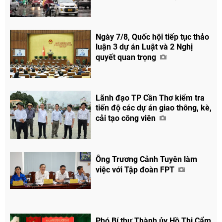
Chia sẻ
Facebook
Ngày 7/8, Quốc hội tiếp tục thảo
luận 3 dự án Luật và 2 Nghị
quyết quan trọng
Lãnh đạo TP Cần Thơ kiểm tra
tiến độ các dự án giao thông, kè,
cải tạo công viên
Ông Trương Cảnh Tuyên làm
việc với Tập đoàn FPT
Phó Bí thư Thành ủy Hồ Thị Cẩm