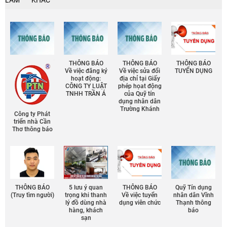
THÔNG BÁO
THÔNG BÁO
THÔNG BÁO
Về việc đăng ký
Về việc sửa đổi
TUYỂN DỤNG
hoạt động:
địa chỉ tại Giấy
CÔNG TY LUẬT
phép họat động
TNHH TRẦN Á
của Quỹ tín
dụng nhân dân
Trường Khánh
Công ty Phát
triển nhà Cần
Thơ thông báo
THÔNG BÁO
5 lưu ý quan
THÔNG BÁO
Quỹ Tín dụng
(Truy tìm người)
trọng khi thanh
Về việc tuyển
nhân dân Vĩnh
lý đồ dùng nhà
dụng viên chức
Thạnh thông
hàng, khách
báo
sạn