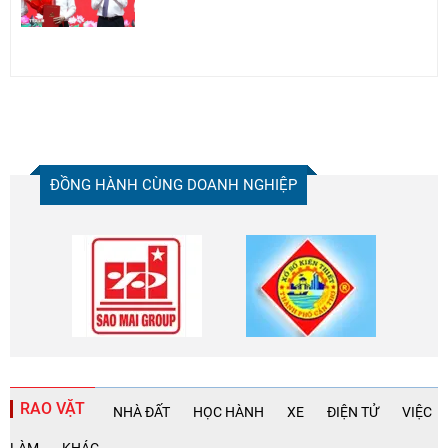
ĐỒNG HÀNH CÙNG DOANH NGHIỆP
RAO VẶT
NHÀ ĐẤT
HỌC HÀNH
XE
ĐIỆN TỬ
VIỆC
LÀM
KHÁC