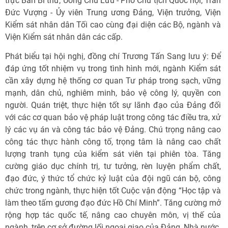
trực Ban Bí thư; Uông Chu Lưu - Phó Chủ tịch Quốc hội; Trần
Đức Vượng - Ủy viên Trung ương Đảng, Viện trưởng, Viện
Kiểm sát nhân dân Tối cao cùng đại diện các Bộ, ngành và
Viện Kiểm sát nhân dân các cấp.
Phát biểu tại hội nghị, đồng chí Trương Tấn Sang lưu ý: Để
đáp ứng tốt nhiệm vụ trong tình hình mới, ngành Kiểm sát
cần xây dựng hệ thống cơ quan Tư pháp trong sạch, vững
mạnh, dân chủ, nghiêm minh, bảo vệ công lý, quyền con
người. Quán triệt, thực hiện tốt sự lãnh đạo của Đảng đối
với các cơ quan bảo vệ pháp luật trong công tác điều tra, xử
lý các vụ án và công tác bảo vệ Đảng. Chú trọng nâng cao
công tác thực hành công tố, trọng tâm là nâng cao chất
lượng tranh tụng của kiểm sát viên tại phiên tòa. Tăng
cường giáo dục chính trị, tư tưởng, rèn luyện phẩm chất,
đạo đức, ý thức tổ chức kỷ luật của đội ngũ cán bộ, công
chức trong ngành, thực hiện tốt Cuộc vận động “Học tập và
làm theo tấm gương đạo đức Hồ Chí Minh”. Tăng cường mở
rộng hợp tác quốc tế, nâng cao chuyên môn, vị thế của
ngành, trên cơ sở đường lối ngoại giao của Đảng, Nhà nước.