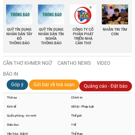
QUỸ TÍN DỤNG
QUỸ TÍN DỤNG
CÔNG TY CỔ
NHẮN TIN TÌM
NHÂN DÂN TÂY
NHÂN DÂN TÍN
PHẦN PHÁT
CON
ĐÔ
NGHĨA
TRIỂN NHÀ
THÔNG BÁO
THÔNG BÁO
CẦN THƠ
CẦN THƠ KHMER NGỮ
CANTHO NEWS
VIDEO
BÁO IN
Góp ý
Gửi bài về toà soạn
Quảng cáo - Đặt báo
Thời sự
Chính trị
Kinh tế
Xã hội - Pháp luật
Quốc phòng - An ninh
Thế giới
Giáo dục
Y tế
Văn hóa - Giải trí
Thể thao