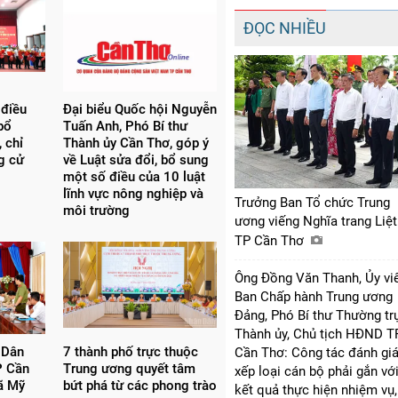
ĐỌC NHIỀU
 điều
Đại biểu Quốc hội Nguyễn
bổ
Tuấn Anh, Phó Bí thư
 chỉ
Thành ủy Cần Thơ, góp ý
ng cử
về Luật sửa đổi, bổ sung
một số điều của 10 luật
lĩnh vực nông nghiệp và
Trưởng Ban Tổ chức Trung
môi trường
ương viếng Nghĩa trang Liệt
TP Cần Thơ
Ông Đồng Văn Thanh, Ủy vi
Ban Chấp hành Trung ương
Đảng, Phó Bí thư Thường tr
Thành ủy, Chủ tịch HĐND T
 Dân
7 thành phố trực thuộc
Cần Thơ: Công tác đánh giá
P Cần
Trung ương quyết tâm
xếp loại cán bộ phải gắn vớ
xã Mỹ
bứt phá từ các phong trào
kết quả thực hiện nhiệm vụ,