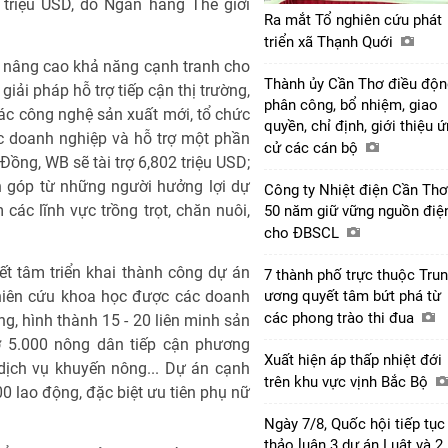
6 triệu USD, do Ngân hàng Thế giới
Ra mắt Tổ nghiên cứu phát
triển xã Thạnh Quới
 nâng cao khả năng cạnh tranh cho
Thành ủy Cần Thơ điều độn
ải pháp hỗ trợ tiếp cận thị trường,
phân công, bổ nhiệm, giao
ác công nghệ sản xuất mới, tổ chức
quyền, chỉ định, giới thiệu 
các doanh nghiệp và hỗ trợ một phần
cử các cán bộ
Đồng, WB sẽ tài trợ 6,802 triệu USD;
n góp từ những người hưởng lợi dự
Công ty Nhiệt điện Cần Thơ
các lĩnh vực trồng trọt, chăn nuôi,
50 năm giữ vững nguồn điệ
cho ĐBSCL
t tâm triển khai thành công dự án
7 thành phố trực thuộc Tru
nghiên cứu khoa học được các doanh
ương quyết tâm bứt phá từ
các phong trào thi đua
, hình thành 15 - 20 liên minh sản
ợ 5.000 nông dân tiếp cận phương
Xuất hiện áp thấp nhiệt đới
dịch vụ khuyến nông... Dự án cạnh
trên khu vực vịnh Bắc Bộ
00 lao động, đặc biệt ưu tiên phụ nữ
Ngày 7/8, Quốc hội tiếp tục
thảo luận 3 dự án Luật và 2