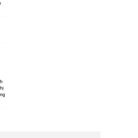
m
ộ
nh
hị
ọng