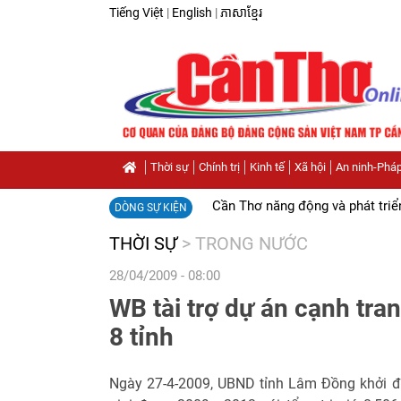
Tiếng Việt
|
English
|
ភាសាខ្មែរ
Thời sự
Chính trị
Kinh tế
Xã hội
An ninh-Pháp
Cần Thơ năng động và phát triể
DÒNG SỰ KIỆN
THỜI SỰ
>
TRONG NƯỚC
28/04/2009 - 08:00
WB tài trợ dự án cạnh tra
8 tỉnh
Ngày 27-4-2009, UBND tỉnh Lâm Đồng khởi đ