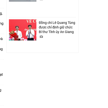
g,
Đồng chí Lê Quang Tùng
ứng
được chỉ định giữ chức
Bí thư Tỉnh ủy An Giang
và
ang
ạt
g