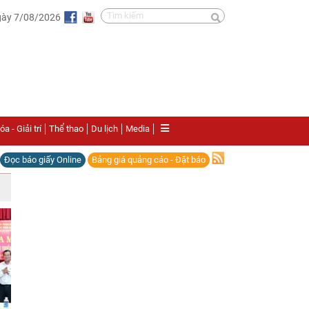
gày 7/08/2026
a - Giải trí
Thể thao
Du lịch
Media
Đọc báo giấy Online
Bảng giá quảng cáo - Đặt báo