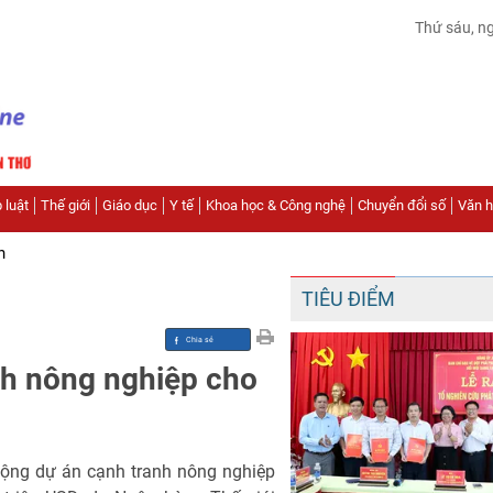
Thứ sáu, n
 luật
Thế giới
Giáo dục
Y tế
Khoa học & Công nghệ
Chuyển đổi số
Văn hó
n
TIÊU ĐIỂM
nh nông nghiệp cho
ộng dự án cạnh tranh nông nghiệp