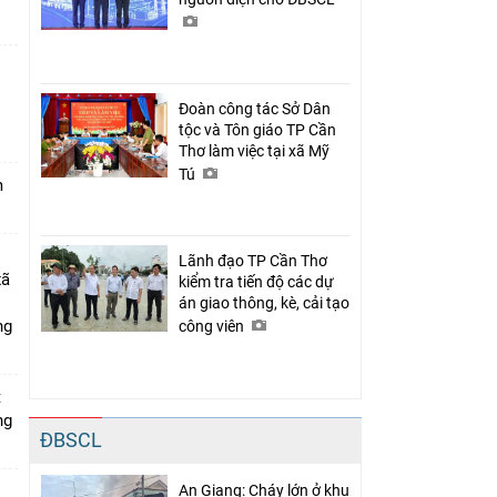
Đoàn công tác Sở Dân
n
tộc và Tôn giáo TP Cần
Thơ làm việc tại xã Mỹ
Tú
m
Lãnh đạo TP Cần Thơ
xã
kiểm tra tiến độ các dự
án giao thông, kè, cải tạo
ng
công viên
t
ng
ĐBSCL
An Giang: Cháy lớn ở khu