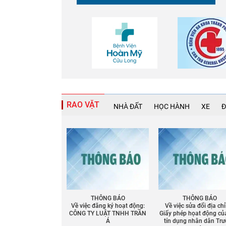
RAO VẶT
NHÀ ĐẤT
HỌC HÀNH
XE
Đ
THÔNG BÁO
THÔNG BÁO
Về việc đăng ký hoạt động:
Về việc sửa đổi địa chỉ
CÔNG TY LUẬT TNHH TRẦN
Giấy phép họat động củ
Á
tín dụng nhân dân Tr