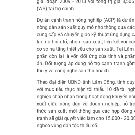
giai đoạn 2009 - 2013 với tổng trị giá 8,50
(WB) tài trợ chính.
Dự án cạnh tranh nông nghiệp (ACP) là dự án
nông dân sản xuất quy mô nhỏ thông qua các gi
cung cấp và chuyển giao kỹ thuật ứng dụng c
lại mô hình tổ, nhóm sản xuất, liên kết với 
cơ sở hạ tầng thiết yếu cho sản xuất. Tại Lâm 
phần còn lại là vốn đối ứng của tỉnh và phầ
án. Đối tượng áp dụng hỗ trợ cạnh tranh gồm 
thú y và công nghệ sau thu hoạch.
Theo đại diện UBND tỉnh Lâm Đồng, tỉnh quyế
với mục tiêu thực hiện tối thiểu 10 đề tài 
nghiệp chấp nhận trong hoạt động khuyến nông
xuất giữa nông dân và doanh nghiệp, hỗ tr
thức sản xuất mới thông qua các hợp đồng 
tranh sẽ giải quyết việc làm cho 15.000 - 20.0
nghèo vùng dân tộc thiểu số.