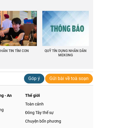
HẮN TIN TÌM CON
QUỸ TÍN DỤNG NHÂN DÂN
MEKONG
Góp ý
Gửi bài về toà soạn
g - An
Thế giới
Toàn cảnh
ng
Đông Tây thế sự
Chuyện bốn phương