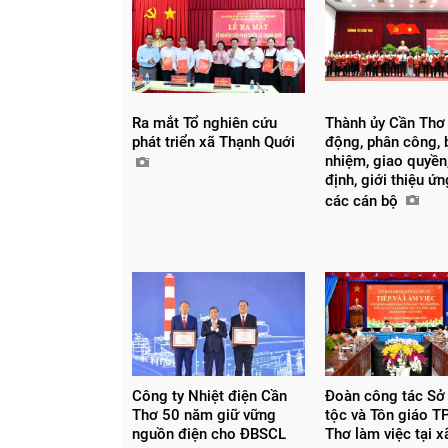
Ra mắt Tổ nghiên cứu
Thành ủy Cần Thơ
phát triển xã Thạnh Quới
động, phân công, 
nhiệm, giao quyền,
định, giới thiệu ứ
các cán bộ
Công ty Nhiệt điện Cần
Đoàn công tác Sở
Chia sẻ
Thơ 50 năm giữ vững
tộc và Tôn giáo T
Facebook
nguồn điện cho ĐBSCL
Thơ làm việc tại 