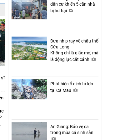
dân cư khiến 5 căn nhà
bị hư hại
Đưa nhịp ray về châu thổ
Cửu Long
Không chỉ là giấc mơ, mà
là động lực cất cánh
 sĩ
Phát hiện ổ dịch tả lợn
tại Cà Mau
ên
ực
P
,
An Giang: Bảo vệ cá
i
trong mùa cá sinh sản