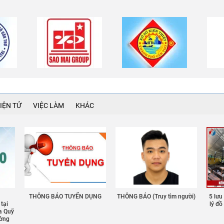
IỆN TỬ
VIỆC LÀM
KHÁC
THÔNG BÁO TUYỂN DỤNG
THÔNG BÁO (Truy tìm người)
5 lưu
 tại
lý đ
a Quỹ
ường