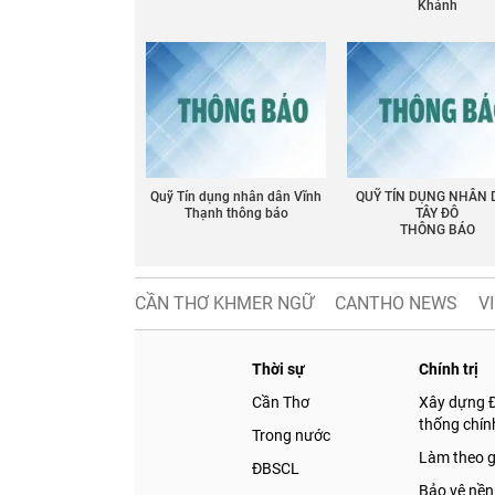
Khánh
Quỹ Tín dụng nhân dân Vĩnh
QUỸ TÍN DỤNG NHÂN
Thạnh thông báo
TÂY ĐÔ
THÔNG BÁO
CẦN THƠ KHMER NGỮ
CANTHO NEWS
V
Thời sự
Chính trị
Cần Thơ
Xây dựng 
thống chính
Trong nước
Làm theo 
ĐBSCL
Bảo vệ nền