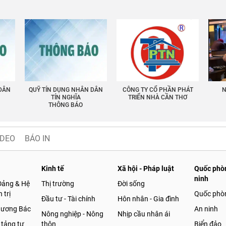
 DÂN
QUỸ TÍN DỤNG NHÂN DÂN
CÔNG TY CỔ PHẦN PHÁT
N
TÍN NGHĨA
TRIỂN NHÀ CẦN THƠ
THÔNG BÁO
IDEO
BÁO IN
Kinh tế
Xã hội - Pháp luật
Quốc phòn
ninh
Đảng & Hệ
Thị trường
Đời sống
 trị
Quốc phò
Đầu tư - Tài chính
Hôn nhân - Gia đình
gương Bác
An ninh
Nông nghiệp - Nông
Nhịp cầu nhân ái
 tảng tư
thôn
Biển đảo