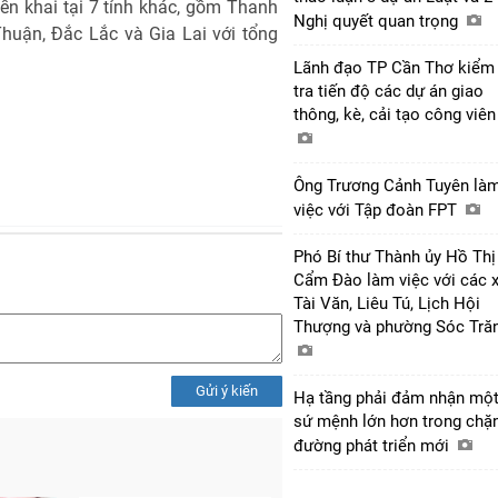
ển khai tại 7 tỉnh khác, gồm Thanh
Nghị quyết quan trọng
huận, Đắc Lắc và Gia Lai với tổng
Lãnh đạo TP Cần Thơ kiểm
tra tiến độ các dự án giao
thông, kè, cải tạo công viê
Ông Trương Cảnh Tuyên là
việc với Tập đoàn FPT
Phó Bí thư Thành ủy Hồ Thị
Cẩm Đào làm việc với các 
Tài Văn, Liêu Tú, Lịch Hội
Thượng và phường Sóc Tră
Gửi ý kiến
Hạ tầng phải đảm nhận mộ
sứ mệnh lớn hơn trong chặ
đường phát triển mới