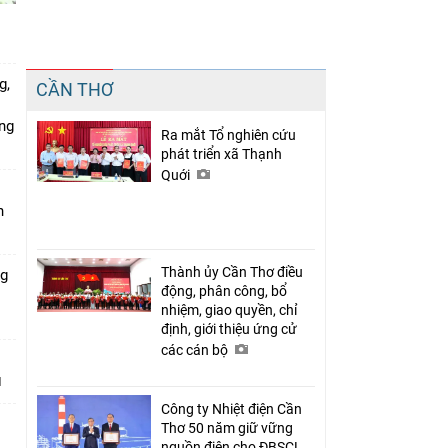
Chia sẻ
g,
CẦN THƠ
Facebook
ứng
Ra mắt Tổ nghiên cứu
phát triển xã Thạnh
Quới
n
Thành ủy Cần Thơ điều
ng
động, phân công, bổ
nhiệm, giao quyền, chỉ
định, giới thiệu ứng cử
các cán bộ
Công ty Nhiệt điện Cần
Thơ 50 năm giữ vững
nguồn điện cho ĐBSCL