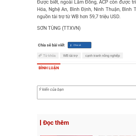
Được biết, ngoài Lâm Đồng, ACP còn được tri
Hóa, Nghệ An, Bình Định, Ninh Thuận, Bình T
nguồn tài trợ từ WB hơn 59,7 triệu USD.
SƠN TÙNG (TTXVN)
Chia sẻ bài viết
Từ khóa
WB tài trợ
cạnh tranh nông nghiệp
BÌNH LUẬN
Đọc thêm