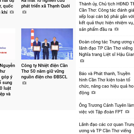
n hai dự
Ra mắt Tổ nghiên cứu
Thành ủy, Chủ tịch HĐND T
ự, quốc
phát triển xã Thạnh Quới
Cần Thơ: Công tác đánh giá
u khí
xếp loại cán bộ phải gắn vớ
kết quả thực hiện nhiệm vụ,
sản phẩm đầu ra
Đoàn công tác Trung ương 
lãnh đạo TP Cần Thơ viếng
Nghĩa trang Liệt sĩ Hậu Gi
 Nguyễn
Công ty Nhiệt điện Cần
thư
Thơ 50 năm giữ vững
Báo và Phát thanh, Truyền
 góp ý
nguồn điện cho ĐBSCL
hình Cần Thơ kiện toàn tổ
bổ sung
chức, nâng cao hiệu quả ho
0 luật
động
iệp và
Ông Trương Cảnh Tuyên là
việc với Tập đoàn FPT
Lãnh đạo các cơ quan Trun
ương và TP Cần Thơ viếng