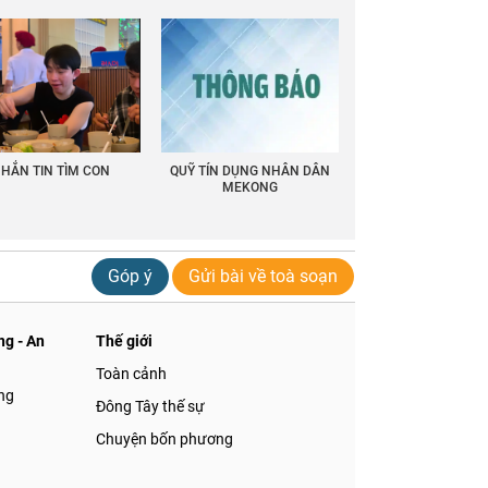
HẮN TIN TÌM CON
QUỸ TÍN DỤNG NHÂN DÂN
MEKONG
Góp ý
Gửi bài về toà soạn
g - An
Thế giới
Toàn cảnh
ng
Đông Tây thế sự
Chuyện bốn phương