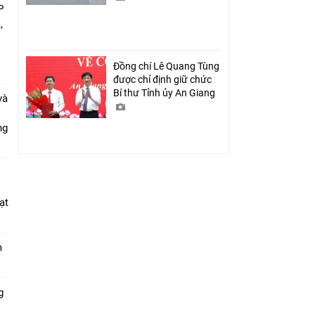
P
,
i
Đồng chí Lê Quang Tùng
được chỉ định giữ chức
Bí thư Tỉnh ủy An Giang
và
ang
ạt
m
g