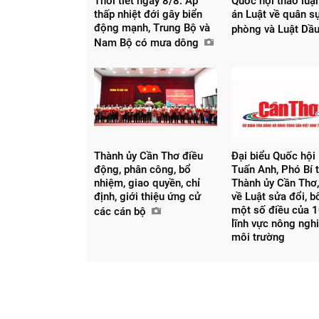
Thời tiết ngày 8/8: Áp
Quốc hội thảo luậ
thấp nhiệt đới gây biển
án Luật về quân s
động mạnh, Trung Bộ và
phòng và Luật Dầ
Nam Bộ có mưa dông
Thành ủy Cần Thơ điều
Đại biểu Quốc hội
động, phân công, bổ
Tuấn Anh, Phó Bí 
nhiệm, giao quyền, chỉ
Thành ủy Cần Thơ,
định, giới thiệu ứng cử
về Luật sửa đổi, 
một số điều của 1
các cán bộ
lĩnh vực nông ngh
môi trường