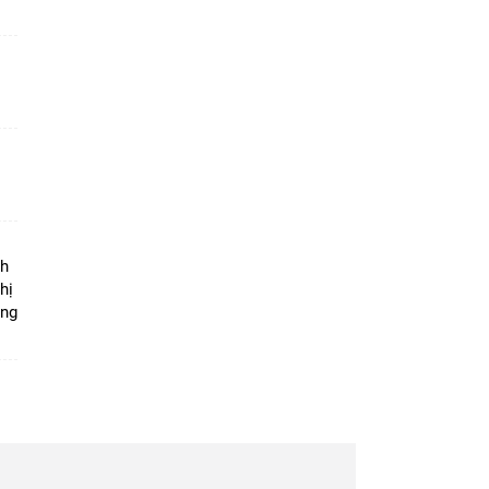
ộ
nh
hị
ọng