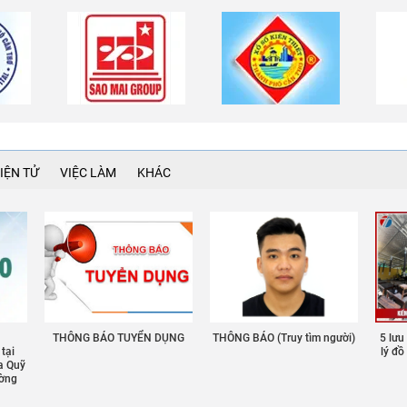
IỆN TỬ
VIỆC LÀM
KHÁC
THÔNG BÁO TUYỂN DỤNG
THÔNG BÁO (Truy tìm người)
5 lưu
 tại
lý đ
a Quỹ
ường