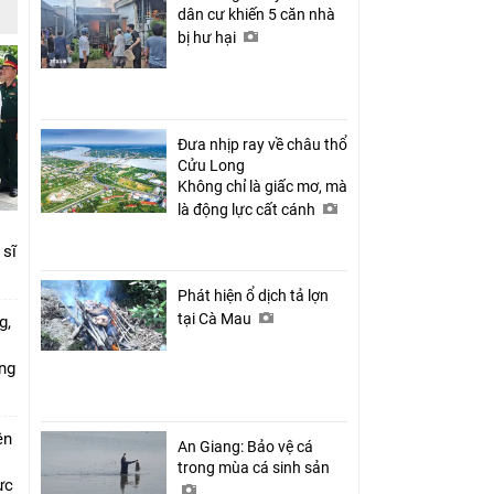
dân cư khiến 5 căn nhà
bị hư hại
Đưa nhịp ray về châu thổ
Cửu Long
Không chỉ là giấc mơ, mà
là động lực cất cánh
 sĩ
Phát hiện ổ dịch tả lợn
tại Cà Mau
g,
ứng
ên
An Giang: Bảo vệ cá
trong mùa cá sinh sản
ực