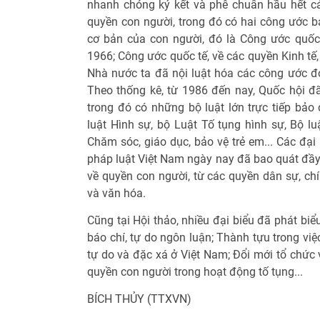
nhanh chóng ký kết và phê chuẩn hầu hết c
quyền con người, trong đó có hai công ước b
cơ bản của con người, đó là Công ước quốc 
1966; Công ước quốc tế, về các quyền Kinh tế
Nhà nước ta đã nội luật hóa các công ước đó
Theo thống kê, từ 1986 đến nay, Quốc hội đã
trong đó có những bộ luật lớn trực tiếp bả
luật Hình sự, bộ Luật Tố tụng hình sự, Bộ l
Chăm sóc, giáo dục, bảo vệ trẻ em... Các đại
pháp luật Việt Nam ngày nay đã bao quát đầy 
về quyền con người, từ các quyền dân sự, chín
và văn hóa.
Cũng tại Hội thảo, nhiều đại biểu đã phát biể
báo chí, tự do ngôn luận; Thành tựu trong vi
tự do và đặc xá ở Việt Nam; Đổi mới tổ chức
quyền con người trong hoạt động tố tụng...
BÍCH THỦY (TTXVN)