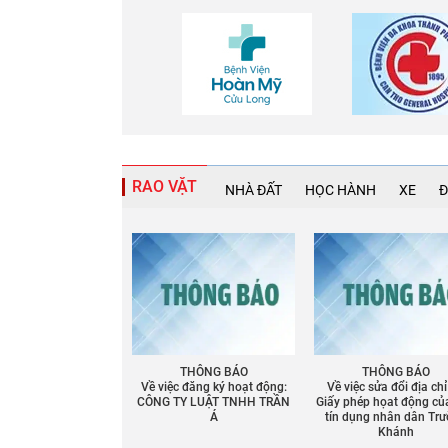
RAO VẶT
NHÀ ĐẤT
HỌC HÀNH
XE
Đ
THÔNG BÁO
THÔNG BÁO
Về việc đăng ký hoạt động:
Về việc sửa đổi địa chỉ
CÔNG TY LUẬT TNHH TRẦN
Giấy phép họat động củ
Á
tín dụng nhân dân Tr
Khánh