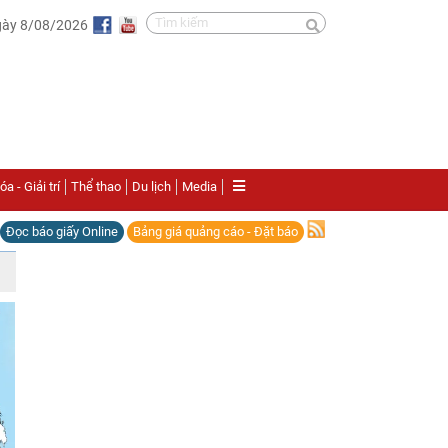
gày 8/08/2026
a - Giải trí
Thể thao
Du lịch
Media
Đọc báo giấy Online
Bảng giá quảng cáo - Đặt báo