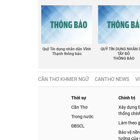
Quỹ Tín dụng nhân dân Vĩnh
QUỸ TÍN DỤNG NHÂN
Thạnh thông báo
TÂY ĐÔ
THÔNG BÁO
CẦN THƠ KHMER NGỮ
CANTHO NEWS
V
Thời sự
Chính trị
Cần Thơ
Xây dựng 
thống chính
Trong nước
Làm theo 
ĐBSCL
Bảo vệ nền
tưởng của