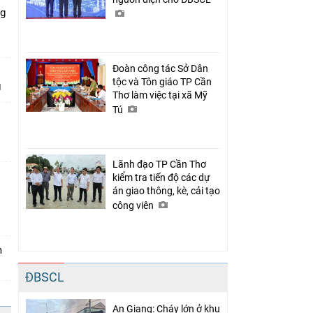
ng
Đoàn công tác Sở Dân
tộc và Tôn giáo TP Cần
Thơ làm việc tại xã Mỹ
Tú
Lãnh đạo TP Cần Thơ
kiểm tra tiến độ các dự
án giao thông, kè, cải tạo
n
công viên
m
ĐBSCL
An Giang: Cháy lớn ở khu