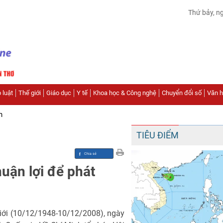
Thứ bảy, n
 luật
Thế giới
Giáo dục
Y tế
Khoa học & Công nghệ
Chuyển đổi số
Văn hó
n
TIÊU ĐIỂM
uận lợi để phát
iới (10/12/1948-10/12/2008), ngày