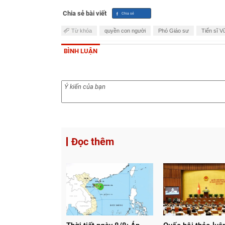
Chia sẻ bài viết
Từ khóa
quyền con người
Phó Giáo sư
Tiến sĩ V
BÌNH LUẬN
Đọc thêm