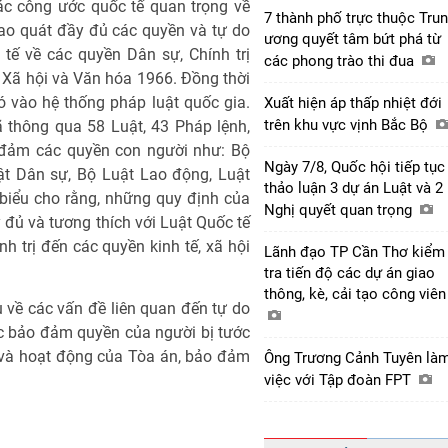
ác công ước quốc tế quan trọng về
7 thành phố trực thuộc Tru
ao quát đầy đủ các quyền và tự do
ương quyết tâm bứt phá từ
tế về các quyền Dân sự, Chính trị
các phong trào thi đua
, Xã hội và Văn hóa 1966. Đồng thời
 vào hệ thống pháp luật quốc gia.
Xuất hiện áp thấp nhiệt đới
trên khu vực vịnh Bắc Bộ
 thông qua 58 Luật, 43 Pháp lệnh,
o đảm các quyền con người như: Bộ
Ngày 7/8, Quốc hội tiếp tục
uật Dân sự, Bộ Luật Lao động, Luật
thảo luận 3 dự án Luật và 2
 biểu cho rằng, những quy định của
Nghị quyết quan trọng
đủ và tương thích với Luật Quốc tế
h trị đến các quyền kinh tế, xã hội
Lãnh đạo TP Cần Thơ kiểm
tra tiến độ các dự án giao
thông, kè, cải tạo công viê
u về các vấn đề liên quan đến tự do
ệc bảo đảm quyền của người bị tước
 và hoạt động của Tòa án, bảo đảm
Ông Trương Cảnh Tuyên là
việc với Tập đoàn FPT