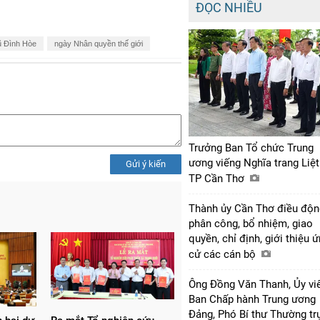
ĐỌC NHIỀU
ũ Đình Hòe
ngày Nhân quyền thế giới
Trưởng Ban Tổ chức Trung
ương viếng Nghĩa trang Liệt
Gửi ý kiến
TP Cần Thơ
Thành ủy Cần Thơ điều độn
phân công, bổ nhiệm, giao
quyền, chỉ định, giới thiệu 
cử các cán bộ
Ông Đồng Văn Thanh, Ủy vi
Ban Chấp hành Trung ương
Đảng, Phó Bí thư Thường tr