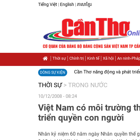
Tiếng Việt
|
English
|
ភាសាខ្មែរ
Thời sự
Chính trị
Kinh tế
Xã hội
An ninh-Pháp
Cần Thơ năng động và phát triể
DÒNG SỰ KIỆN
THỜI SỰ
>
TRONG NƯỚC
10/12/2008 - 08:24
Việt Nam có môi trường th
triển quyền con người
Nhân kỷ niệm 60 năm ngày Nhân quyền thế g