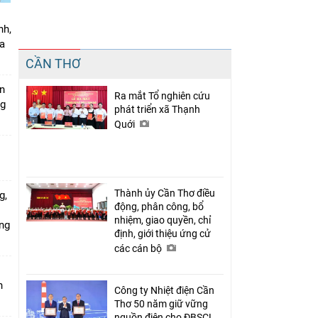
nh,
a
Chia sẻ
CẦN THƠ
Facebook
án
Ra mắt Tổ nghiên cứu
ng
phát triển xã Thạnh
Quới
Thành ủy Cần Thơ điều
g,
động, phân công, bổ
nhiệm, giao quyền, chỉ
ứng
định, giới thiệu ứng cử
các cán bộ
n
Công ty Nhiệt điện Cần
Thơ 50 năm giữ vững
nguồn điện cho ĐBSCL