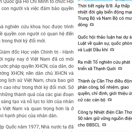
ính Quốc gia Hồ Chí Minh tổ chức Hội
Thời tiết ngày 8/8: Áp thấp
n con người và việc đảm bảo quyền
nhiệt đới gây biển động mạ
Trung Bộ và Nam Bộ có mư
dông
nhà nghiên cứu khoa học được trình
 về quyền con người có quan hệ đến
Quốc hội thảo luận hai dự 
trong thời kỳ đổi mới.
Luật về quân sự, quốc phò
và Luật Dầu khí
Giám đốc Học viện Chính trị - Hành
ời ngày nay ở Việt Nam đã có môi
Ra mắt Tổ nghiên cứu phát
à nước pháp quyền XHCN, của dân, do
triển xã Thạnh Quới
h hướng XHCN; nền dân chủ XHCN và
rong lịch sử Việt Nam, chưa bao giờ
Thành ủy Cần Thơ điều độn
 cao như trong thời kỳ đổi mới. Sở
phân công, bổ nhiệm, giao
quyền, chỉ định, giới thiệu 
a những thành quả của các giai đoạn
cử các cán bộ
sáng tạo và nỗ lực to lớn của nhân
 Việt Nam và quan trọng hơn là ở
Công ty Nhiệt điện Cần Thơ
à vì hạnh phúc của nhân dân.
50 năm giữ vững nguồn điệ
cho ĐBSCL
Hiệp Quốc năm 1977, Nhà nước ta đã