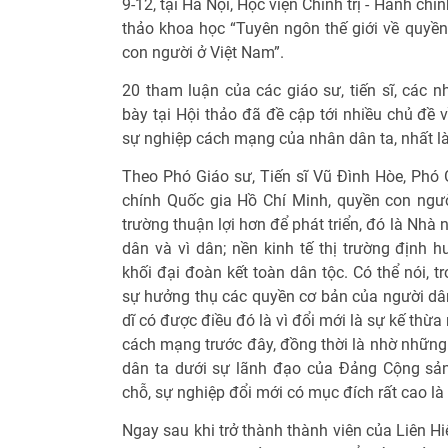
9-12, tại Hà Nội, Học viện Chính trị - Hành ch
thảo khoa học “Tuyên ngôn thế giới về quyề
con người ở Việt Nam”.
20 tham luận của các giáo sư, tiến sĩ, các 
bày tại Hội thảo đã đề cập tới nhiều chủ đề
sự nghiệp cách mạng của nhân dân ta, nhất là 
Theo Phó Giáo sư, Tiến sĩ Vũ Đình Hòe, Phó 
chính Quốc gia Hồ Chí Minh, quyền con ngư
trường thuận lợi hơn để phát triển, đó là Nh
dân và vì dân; nền kinh tế thị trường địn
khối đại đoàn kết toàn dân tộc. Có thể nói, t
sự hưởng thụ các quyền cơ bản của người dân
dĩ có được điều đó là vì đổi mới là sự kế thừ
cách mạng trước đây, đồng thời là nhờ những 
dân ta dưới sự lãnh đạo của Đảng Cộng sản
chỗ, sự nghiệp đổi mới có mục đích rất cao l
Ngay sau khi trở thành thành viên của Liên 