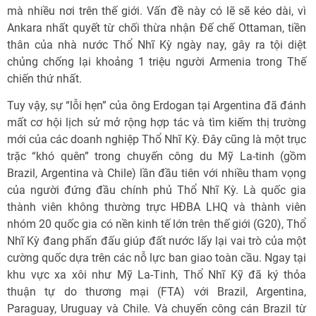
mà nhiều nơi trên thế giới. Vấn đề này có lẽ sẽ kéo dài, vì
Ankara nhất quyết từ chối thừa nhận Đế chế Ottaman, tiền
thân của nhà nước Thổ Nhĩ Kỳ ngày nay, gây ra tội diệt
chủng chống lại khoảng 1 triệu người Armenia trong Thế
chiến thứ nhất.
Tuy vậy, sự “lỗi hẹn” của ông Erdogan tại Argentina đã đánh
mất cơ hội lịch sử mở rộng hợp tác và tìm kiếm thị trường
mới của các doanh nghiệp Thổ Nhĩ Kỳ. Đây cũng là một trục
trặc “khó quên” trong chuyến công du Mỹ La-tinh (gồm
Brazil, Argentina và Chile) lần đầu tiên với nhiều tham vọng
của người đứng đầu chính phủ Thổ Nhĩ Kỳ. Là quốc gia
thành viên không thường trực HĐBA LHQ và thành viên
nhóm 20 quốc gia có nền kinh tế lớn trên thế giới (G20), Thổ
Nhĩ Kỳ đang phấn đấu giúp đất nước lấy lại vai trò của một
cường quốc dựa trên các nỗ lực ban giao toàn cầu. Ngay tại
khu vực xa xôi như Mỹ La-Tinh, Thổ Nhĩ Kỹ đã ký thỏa
thuận tự do thương mại (FTA) với Brazil, Argentina,
Paraguay, Uruguay và Chile. Và chuyến công cán Brazil từ