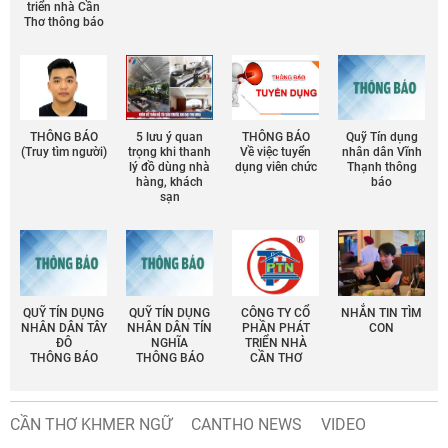
triển nhà Cần
Thơ thông báo
THÔNG BÁO
5 lưu ý quan
THÔNG BÁO
Quỹ Tín dụng
(Truy tìm người)
trọng khi thanh
Về việc tuyển
nhân dân Vĩnh
lý đồ dùng nhà
dụng viên chức
Thạnh thông
hàng, khách
báo
sạn
QUỸ TÍN DỤNG
QUỸ TÍN DỤNG
CÔNG TY CỔ
NHẮN TIN TÌM
NHÂN DÂN TÂY
NHÂN DÂN TÍN
PHẦN PHÁT
CON
ĐÔ
NGHĨA
TRIỂN NHÀ
THÔNG BÁO
THÔNG BÁO
CẦN THƠ
CẦN THƠ KHMER NGỮ
CANTHO NEWS
VIDEO