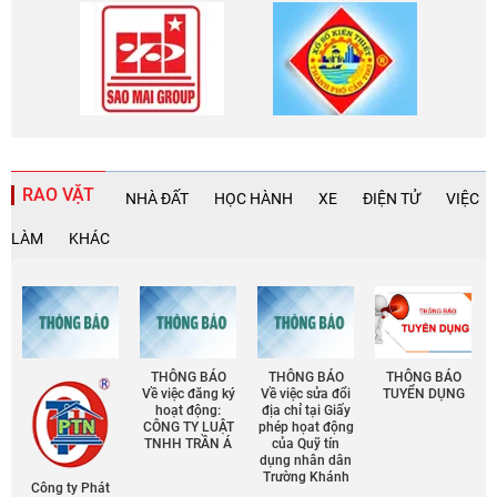
RAO VẶT
NHÀ ĐẤT
HỌC HÀNH
XE
ĐIỆN TỬ
VIỆC
LÀM
KHÁC
THÔNG BÁO
THÔNG BÁO
THÔNG BÁO
Về việc đăng ký
Về việc sửa đổi
TUYỂN DỤNG
hoạt động:
địa chỉ tại Giấy
CÔNG TY LUẬT
phép họat động
TNHH TRẦN Á
của Quỹ tín
dụng nhân dân
Trường Khánh
Công ty Phát