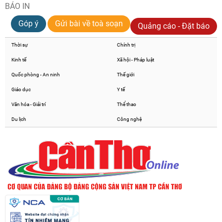
BÁO IN
Góp ý
Gửi bài về toà soạn
Quảng cáo - Đặt báo
Thời sự
Chính trị
Kinh tế
Xã hội - Pháp luật
Quốc phòng - An ninh
Thế giới
Giáo dục
Y tế
Văn hóa - Giải trí
Thể thao
Du lịch
Công nghệ