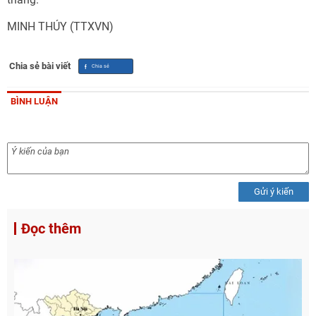
MINH THÚY (TTXVN)
Chia sẻ bài viết
BÌNH LUẬN
Gửi ý kiến
Đọc thêm