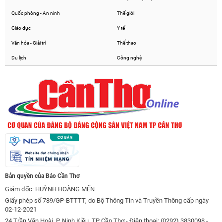
Quốc phòng - An ninh
Thế giới
Giáo dục
Y tế
Văn hóa - Giải trí
Thể thao
Du lịch
Công nghệ
Bản quyền của Báo Cần Thơ
Giám đốc: HUỲNH HOÀNG MẾN
Giấy phép số 789/GP-BTTTT, do Bộ Thông Tin và Truyền Thông cấp ngày
02-12-2021
24 Trần Văn Hoài, P. Ninh Kiều, TP Cần Thơ - Điện thoại: (0292) 3830098 -