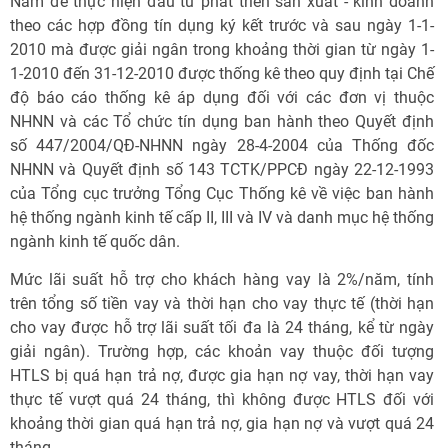
Nam để thực hiện đầu tư phát triển sản xuất - kinh doanh
theo các hợp đồng tín dụng ký kết trước và sau ngày 1-1-
2010 mà được giải ngân trong khoảng thời gian từ ngày 1-
1-2010 đến 31-12-2010 được thống kê theo quy định tại Chế
độ báo cáo thống kê áp dụng đối với các đơn vị thuộc
NHNN và các Tổ chức tín dụng ban hành theo Quyết định
số 447/2004/QĐ-NHNN ngày 28-4-2004 của Thống đốc
NHNN và Quyết định số 143 TCTK/PPCĐ ngày 22-12-1993
của Tổng cục trưởng Tổng Cục Thống kê về việc ban hành
hệ thống ngành kinh tế cấp II, III và IV và danh mục hệ thống
ngành kinh tế quốc dân.
Mức lãi suất hỗ trợ cho khách hàng vay là 2%/năm, tính
trên tổng số tiền vay và thời hạn cho vay thực tế (thời hạn
cho vay được hỗ trợ lãi suất tối đa là 24 tháng, kể từ ngày
giải ngân). Trường hợp, các khoản vay thuộc đối tượng
HTLS bị quá hạn trả nợ, được gia hạn nợ vay, thời hạn vay
thực tế vượt quá 24 tháng, thì không được HTLS đối với
khoảng thời gian quá hạn trả nợ, gia hạn nợ và vượt quá 24
tháng.