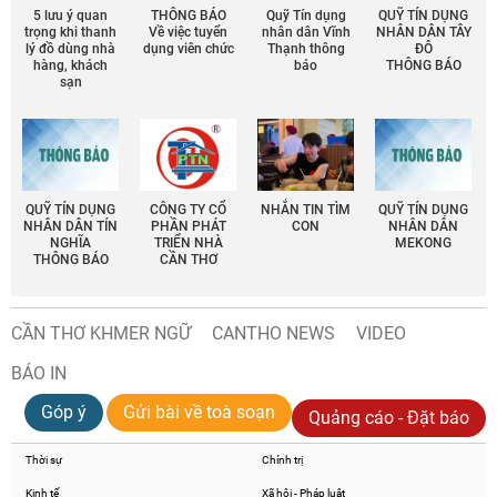
5 lưu ý quan
THÔNG BÁO
Quỹ Tín dụng
QUỸ TÍN DỤNG
trọng khi thanh
Về việc tuyển
nhân dân Vĩnh
NHÂN DÂN TÂY
lý đồ dùng nhà
dụng viên chức
Thạnh thông
ĐÔ
hàng, khách
báo
THÔNG BÁO
sạn
QUỸ TÍN DỤNG
CÔNG TY CỔ
NHẮN TIN TÌM
QUỸ TÍN DỤNG
NHÂN DÂN TÍN
PHẦN PHÁT
CON
NHÂN DÂN
NGHĨA
TRIỂN NHÀ
MEKONG
THÔNG BÁO
CẦN THƠ
CẦN THƠ KHMER NGỮ
CANTHO NEWS
VIDEO
BÁO IN
Góp ý
Gửi bài về toà soạn
Quảng cáo - Đặt báo
Thời sự
Chính trị
Kinh tế
Xã hội - Pháp luật