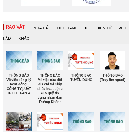
RAO VẶT
NHÀ ĐẤT
HỌC HÀNH
XE
ĐIỆN TỬ
VIỆC
LÀM
KHÁC
THÔNG BÁO
THÔNG BÁO
THÔNG BÁO
THÔNG BÁO
Về việc đăng ký
Về việc sửa đổi
TUYỂN DỤNG
(Truy tìm người)
hoạt động:
địa chỉ tại Giấy
CÔNG TY LUẬT
phép họat động
TNHH TRẦN Á
của Quỹ tín
dụng nhân dân
Trường Khánh