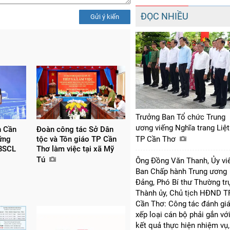
ĐỌC NHIỀU
Gửi ý kiến
Trưởng Ban Tổ chức Trung
ương viếng Nghĩa trang Liệt
n Cần
Đoàn công tác Sở Dân
ững
tộc và Tôn giáo TP Cần
TP Cần Thơ
ĐBSCL
Thơ làm việc tại xã Mỹ
Tú
Ông Đồng Văn Thanh, Ủy vi
Ban Chấp hành Trung ương
Đảng, Phó Bí thư Thường tr
Thành ủy, Chủ tịch HĐND T
Cần Thơ: Công tác đánh giá
xếp loại cán bộ phải gắn vớ
kết quả thực hiện nhiệm vụ,