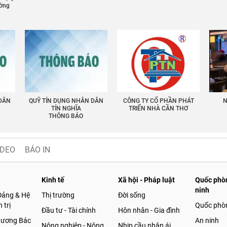
ường
 DÂN
QUỸ TÍN DỤNG NHÂN DÂN
CÔNG TY CỔ PHẦN PHÁT
N
TÍN NGHĨA
TRIỂN NHÀ CẦN THƠ
THÔNG BÁO
IDEO
BÁO IN
Kinh tế
Xã hội - Pháp luật
Quốc phòn
ninh
Đảng & Hệ
Thị trường
Đời sống
 trị
Quốc phò
Đầu tư - Tài chính
Hôn nhân - Gia đình
gương Bác
An ninh
Nông nghiệp - Nông
Nhịp cầu nhân ái