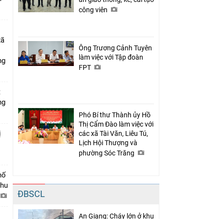
công viên
xã
Ông Trương Cảnh Tuyên
làm việc với Tập đoàn
ng
FPT
t
ng
Phó Bí thư Thành ủy Hồ
Thị Cẩm Đào làm việc với
ị
các xã Tài Văn, Liêu Tú,
Lịch Hội Thượng và
phường Sóc Trăng
hố
khu
ĐBSCL
An Giang: Cháy lớn ở khu