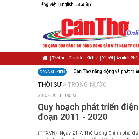
Tiếng Việt
|
English
|
ភាសាខ្មែរ
Thời sự
Chính trị
Kinh tế
Xã hội
An ninh-Pháp
Cần Thơ năng động và phát triể
DÒNG SỰ KIỆN
THỜI SỰ
>
TRONG NƯỚC
24/07/2011 - 08:23
Quy hoạch phát triển điện 
đoạn 2011 - 2020
(TTXVN)- Ngày 21-7, Thủ tướng Chính phủ đã