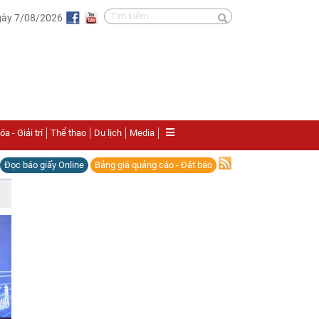
gày 7/08/2026
a - Giải trí
Thể thao
Du lịch
Media
Đọc báo giấy Online
Bảng giá quảng cáo - Đặt báo