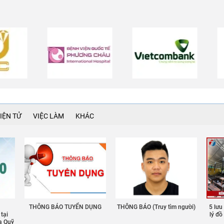
IỆN TỬ
VIỆC LÀM
KHÁC
THÔNG BÁO TUYỂN DỤNG
THÔNG BÁO (Truy tìm người)
5 lưu
 tại
lý đ
a Quỹ