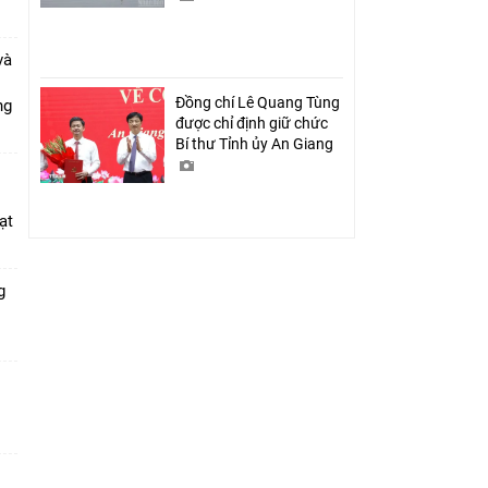
và
Đồng chí Lê Quang Tùng
ang
được chỉ định giữ chức
Bí thư Tỉnh ủy An Giang
ạt
g