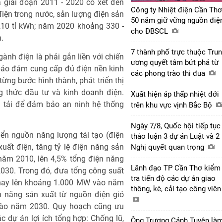
a giai đoạn 2011 - 2020 có xét đến
Công ty Nhiệt điện Cần Thơ
iện trong nước, sản lượng điện sản
50 năm giữ vững nguồn điệ
10 tỉ kWh; năm 2020 khoảng 330 -
cho ĐBSCL
.
7 thành phố trực thuộc Tru
ành điện là phải gắn liền với chiến
ương quyết tâm bứt phá từ
, bảo đảm cung cấp đủ điện nền kinh
các phong trào thi đua
từng bước hình thành, phát triển thị
g thức đầu tư và kinh doanh điện.
Xuất hiện áp thấp nhiệt đới
n tải để đảm bảo an ninh hệ thống
trên khu vực vịnh Bắc Bộ
Ngày 7/8, Quốc hội tiếp tục
iển nguồn năng lượng tái tạo (điện
thảo luận 3 dự án Luật và 2
n xuất điện, tăng tỷ lệ điện năng sản
Nghị quyết quan trọng
năm 2010, lên 4,5% tổng điện năng
Lãnh đạo TP Cần Thơ kiểm
030. Trong đó, đưa tổng công suất
tra tiến độ các dự án giao
 nay lên khoảng 1.000 MW vào năm
thông, kè, cải tạo công viê
 năng sản xuất từ nguồn điện gió
 vào năm 2030. Quy hoạch cũng ưu
ác dự án lợi ích tổng hợp: Chống lũ,
Ông Trương Cảnh Tuyên là