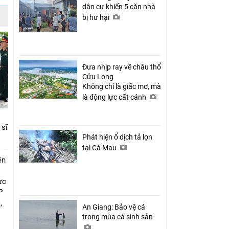
dân cư khiến 5 căn nhà
bị hư hại
Đưa nhịp ray về châu thổ
Cửu Long
Không chỉ là giấc mơ, mà
là động lực cất cánh
 sĩ
Phát hiện ổ dịch tả lợn
tại Cà Mau
ên
ực
P
,
An Giang: Bảo vệ cá
i
trong mùa cá sinh sản