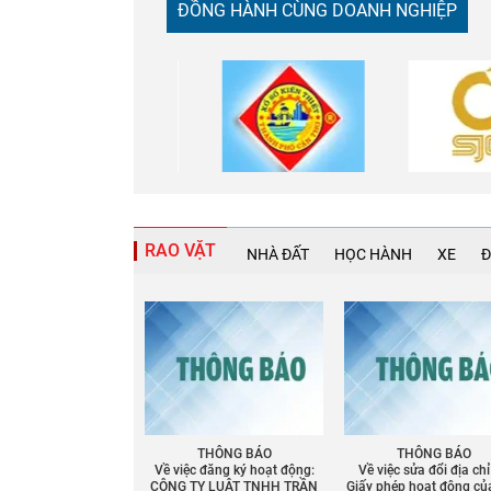
ĐỒNG HÀNH CÙNG DOANH NGHIỆP
RAO VẶT
NHÀ ĐẤT
HỌC HÀNH
XE
Đ
THÔNG BÁO
THÔNG BÁO
Về việc đăng ký hoạt động:
Về việc sửa đổi địa chỉ
CÔNG TY LUẬT TNHH TRẦN
Giấy phép họat động củ