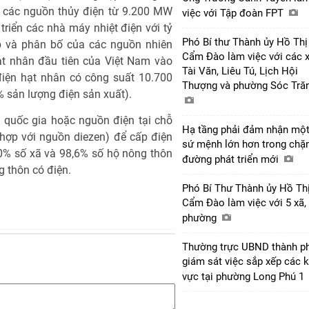
t các nguồn thủy điện từ 9.200 MW
việc với Tập đoàn FPT
riển các nhà máy nhiệt điện với tỷ
Phó Bí thư Thành ủy Hồ Thị
ấp và phân bố của các nguồn nhiên
Cẩm Đào làm việc với các 
ạt nhân đầu tiên của Việt Nam vào
Tài Văn, Liêu Tú, Lịch Hội
ện hạt nhân có công suất 10.700
Thượng và phường Sóc Tră
 sản lượng điện sản xuất).
 quốc gia hoặc nguồn điện tại chỗ
Hạ tầng phải đảm nhận mộ
t hợp với nguồn diezen) để cấp điện
sứ mệnh lớn hơn trong chặ
0% số xã và 98,6% số hộ nông thôn
đường phát triển mới
 thôn có điện.
Phó Bí Thư Thành ủy Hồ Th
Cẩm Đào làm việc với 5 xã,
phường
Thường trực UBND thành p
giám sát việc sắp xếp các 
vực tại phường Long Phú 1