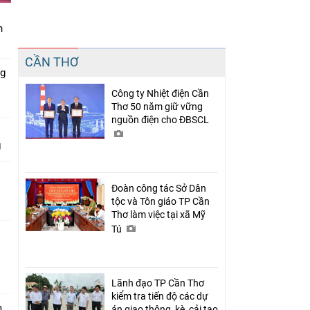
n
Chia sẻ
CẦN THƠ
Facebook
ng
Công ty Nhiệt điện Cần
Thơ 50 năm giữ vững
nguồn điện cho ĐBSCL
Đoàn công tác Sở Dân
tộc và Tôn giáo TP Cần
Thơ làm việc tại xã Mỹ
Tú
n
Lãnh đạo TP Cần Thơ
kiểm tra tiến độ các dự
m
án giao thông, kè, cải tạo