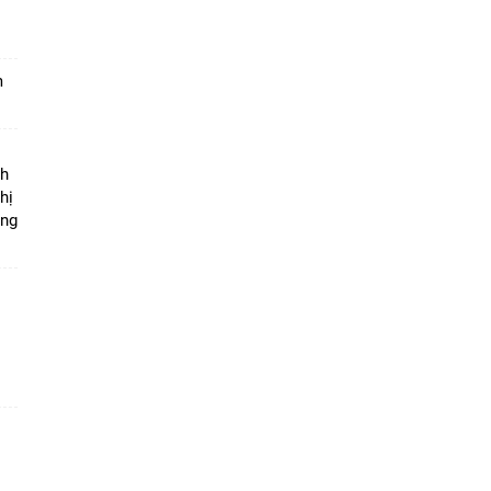
m
ộ
nh
hị
ọng