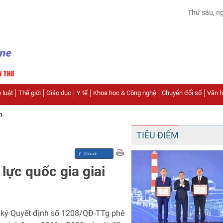
Thứ sáu, n
 luật
Thế giới
Giáo dục
Y tế
Khoa học & Công nghệ
Chuyển đổi số
Văn hó
n
TIÊU ĐIỂM
lực quốc gia giai
 ký Quyết định số 1208/QĐ-TTg phê