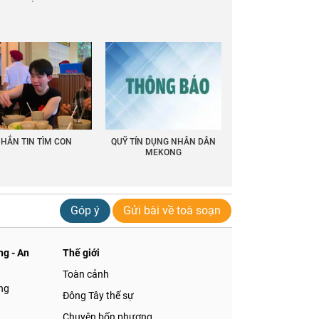
HẮN TIN TÌM CON
QUỸ TÍN DỤNG NHÂN DÂN
MEKONG
Góp ý
Gửi bài về toà soạn
g - An
Thế giới
Toàn cảnh
ng
Đông Tây thế sự
Chuyện bốn phương