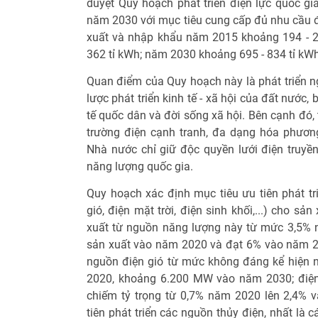
duyệt Quy hoạch phát triển điện lực quốc gi
năm 2030 với mục tiêu cung cấp đủ nhu cầu đ
xuất và nhập khẩu năm 2015 khoảng 194 - 2
362 tỉ kWh; năm 2030 khoảng 695 - 834 tỉ kWh
Quan điểm của Quy hoạch này là phát triển ng
lược phát triển kinh tế - xã hội của đất nước
tế quốc dân và đời sống xã hội. Bên cạnh đó, 
trường điện cạnh tranh, đa dạng hóa phươn
Nhà nước chỉ giữ độc quyền lưới điện truyề
năng lượng quốc gia.
Quy hoạch xác định mục tiêu ưu tiên phát tr
gió, điện mặt trời, điện sinh khối,...) cho sả
xuất từ nguồn năng lượng này từ mức 3,5% 
sản xuất vào năm 2020 và đạt 6% vào năm 2
nguồn điện gió từ mức không đáng kể hiện
2020, khoảng 6.200 MW vào năm 2030; điện
chiếm tỷ trọng từ 0,7% năm 2020 lên 2,4%
tiên phát triển các nguồn thủy điện, nhất là c