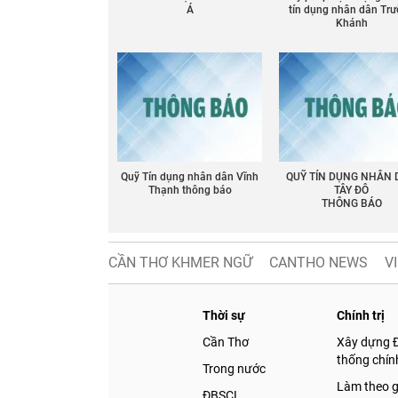
Á
tín dụng nhân dân Tr
Khánh
Quỹ Tín dụng nhân dân Vĩnh
QUỸ TÍN DỤNG NHÂN
Thạnh thông báo
TÂY ĐÔ
THÔNG BÁO
CẦN THƠ KHMER NGỮ
CANTHO NEWS
V
Thời sự
Chính trị
Cần Thơ
Xây dựng 
thống chính
Trong nước
Làm theo 
ĐBSCL