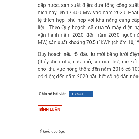
cấp nước, sản xuất điện; đưa tổng công suấ
hiện nay lên 17.400 MW vào năm 2020. Phát t
lệ thích hợp, phù hợp với khả năng cung c
liệu. Theo Quy hoạch, sẽ đưa tổ máy điện h
vận hành năm 2020; đến năm 2030 nguồn đi
MW, sản xuất khoảng 70,5 tỉ kWh (chiếm 10,1%
Quy hoạch nêu rõ, đầu tư mới bằng lưới điện
(thủy điện nhỏ, cực nhỏ; pin mặt trời, gió kế
cho khu vực nông thôn; đến năm 2015 có 10
có điện; đến năm 2020 hầu hết số hộ dân nông
Chia sẻ bài viết
BÌNH LUẬN